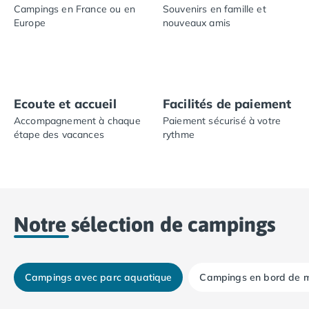
Campings en France ou en
Souvenirs en famille et
Camping Plouescat
Europe
nouveaux amis
Camping Quimper
Camping Roscoff
Camping Ille-et-Vilaine
Camping Cancale
Camping Dinard
Ecoute et accueil
Facilités de paiement
Camping Saint-Malo
Accompagnement à chaque
Paiement sécurisé à votre
Camping Morbihan
étape des vacances
rythme
Camping Auray
Camping Carnac
Camping La Trinité sur Mer
Camping Locmariaquer
Camping Penestin
Notre sélection de campings
Camping Quiberon
Camping Sarzeau
Camping Vannes
Camping Champagne-Ardenne
Campings avec parc aquatique
Campings en bord de 
Camping Ardennes
%
-25%