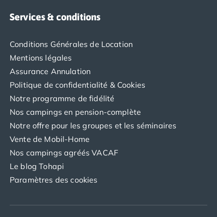
Camping Saint-Palais-sur-Mer
Services & conditions
Camping Provence-Alpes-Côte d'Azur
Camping Alpes-de-Haute-Provence
Camping Castellane
Conditions Générales de Location
Camping Gréoux les Bains
Mentions légales
Camping Alpes-Maritimes
Assurance Annulation
Camping Antibes
Politique de confidentialité & Cookies
Camping Cagnes-sur-Mer
Notre programme de fidélité
Camping Nice
Nos campings en pension-complète
Camping Bouches du Rhône
Camping Aix-en-Provence
Notre offre pour les groupes et les séminaires
Camping Arles
Vente de Mobil-Home
Camping Cassis
Nos campings agréés VACAF
Camping La Ciotat
Le blog Tohapi
Camping La Roque-d'Anthéron
Paramètres des cookies
Camping Marseille
Camping Martigues
Camping Var