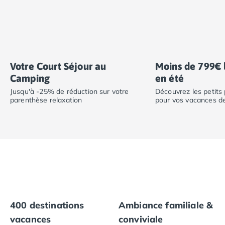
Camping Calvados
Camping Cabourg
Camping Caen
Camping Honfleur
Camping Houlgate
Votre Court Séjour au
Moins de 799€ 
Camping Ouistreham
Camping
en été
Camping Manche
Camping Mont Saint Michel
Jusqu'à -25% de réduction sur votre
Découvrez les petits 
parenthèse relaxation
pour vos vacances de 
Camping Bretagne
Camping Côtes d'Armor
Camping Erquy
Camping Saint-Cast-le-Guildo
Camping Finistère
Camping Benodet
Camping Brest
Camping Carantec
Camping Concarneau
400 destinations
Ambiance familiale &
Camping Douarnenez
vacances
conviviale
Camping Fouesnant