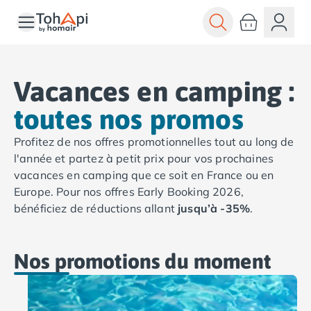
Toutes nos destinations
Camping France
Camping Alsace
Camping Bas-Rhin
Vacances en camping :
Camping Haut-Rhin
toutes nos promos
Camping Colmar
Camping Mulhouse
Profitez de nos offres promotionnelles tout au long de
Camping Munster
l'année et partez à petit prix pour vos prochaines
Camping Aquitaine
vacances en camping que ce soit en France ou en
Camping Dordogne
Europe. Pour nos offres Early Booking 2026,
Camping Carsac-Aillac
bénéficiez de réductions allant
jusqu’à -35%
.
Camping Les Eyzies-de-Tayac-Sireuil
Camping Sarlat
Camping Gironde
Nos promotions
du moment
Camping Bordeaux
Camping Carcans
Camping Hourtin