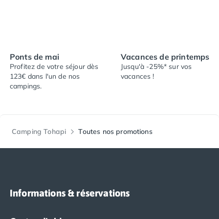
Camping Tarn
Camping Nord-Pas-de-Calais
Camping Pas-de-Calais
Camping Berck
Camping Boulogne-sur-Mer
Ponts de mai
Vacances de printemps
Camping Le Portel
Profitez de votre séjour dès
Jusqu'à -25%* sur vos
Camping Le Touquet
123€ dans l'un de nos
vacances !
Camping Merlimont
campings.
Camping Pays de la Loire
Camping Loire-Atlantique
Camping Guerande
Camping La Baule-Escoublac
Camping Tohapi
Toutes nos promotions
Camping La Turballe
Camping Nantes
Camping Pornic
Camping Pornichet
Camping Saint Nazaire
Informations & réservations
Camping Maine-et-Loire
Camping Saumur