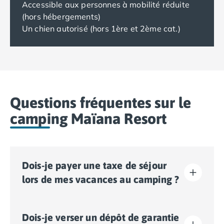
Accessible aux personnes à mobilité réduite
(hors hébergements)
Un chien autorisé (hors 1ère et 2ème cat.)
Questions fréquentes sur le
camping Maïana Resort
Dois-je payer une taxe de séjour
lors de mes vacances au camping ?
La taxe de séjour est établie dans presque tous les
Dois-je verser un dépôt de garantie
sites touristiques. Il vous faudra donc l’acquitter lors