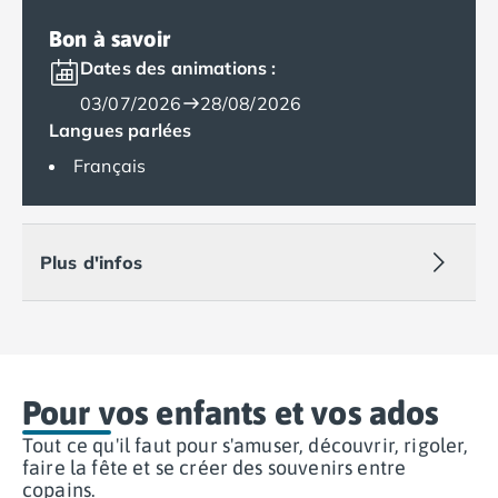
Camping Var
Bon à savoir
Camping Fréjus
Dates des animations :
Camping Hyères les Palmiers
Camping Port Grimaud
03/07/2026
28/08/2026
Camping Saint-Aygulf
Langues parlées
Camping Saint-Mandrier-sur-Mer
Français
Camping Saint-Tropez
Camping Toulon
Camping Vaucluse
Camping Avignon
Plus d'infos
Camping Rhône-Alpes
Camping Ardèche
Camping Ruoms
Camping Vallon-Pont-d'Arc
Camping Drôme
Pour vos enfants et vos ados
Camping Haute-Savoie
Camping Annecy
Tout ce qu'il faut pour s'amuser, découvrir, rigoler,
faire la fête et se créer des souvenirs entre
Camping Thonon-les-bains
copains.
Camping Isère