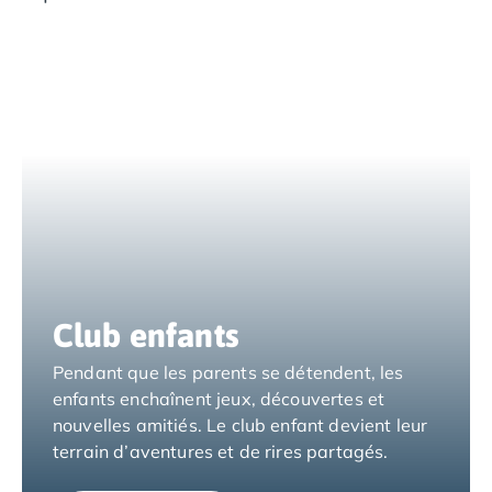
Camping Espagne
Camping Cantabria
Camping Catalogne
Camping Costa Brava
Camping Barcelone
Camping Blanes
Camping Cadaques
Camping Calonge
Camping Empuriabrava
Camping Lloret De Mar
Camping Palamos
Camping Pals
Club enfants
Camping Platja d'Aro
Camping Tossa de Mar
Pendant que les parents se détendent, les
Camping Costa Dorada
enfants enchaînent jeux, découvertes et
Camping Cambrils
nouvelles amitiés. Le club enfant devient leur
Camping Creixell
terrain d’aventures et de rires partagés.
Camping Salou