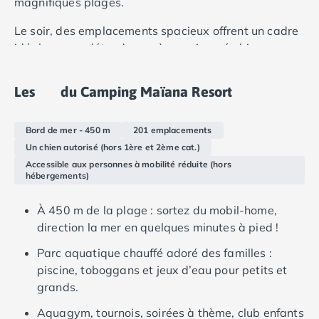
magnifiques plages.
Camping Douarnenez
Camping Fouesnant
Le soir, des emplacements spacieux offrent un cadre
Camping Plouescat
idéal pour se détendre après une journée bien
Camping Quimper
remplie. Les vacanciers peuvent profiter du calme et
Camping Roscoff
de l'intimité des emplacements, où les possibilités
Camping Ille-et-Vilaine
Les
du Camping Maïana Resort
d'hébergement du site sont à l'honneur.
Camping Cancale
Camping Dinard
Bord de mer - 450 m
201 emplacements
Camping Saint-Malo
Un chien autorisé (hors 1ère et 2ème cat.)
Camping Morbihan
Accessible aux personnes à mobilité réduite (hors
Camping Auray
hébergements)
Camping Carnac
Camping La Trinité sur Mer
À 450 m de la plage : sortez du mobil-home,
Camping Locmariaquer
direction la mer en quelques minutes à pied !
Camping Penestin
Parc aquatique chauffé adoré des familles :
Camping Quiberon
piscine, toboggans et jeux d’eau pour petits et
Camping Sarzeau
grands.
Camping Vannes
Camping Champagne-Ardenne
Aquagym, tournois, soirées à thème, club enfants