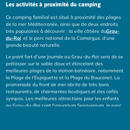
Les activités à proximité du camping
Camping Muravera
Camping Toscane
Ce camping familial est situé à proximité des plages
Camping Albinia
de la mer Méditerranée, ainsi que de deux endroits
Camping Cecina
très populaires à découvrir : la ville côtière du
Grau-
Camping Marina di Bibbona
du-Roi
et le parc national de la Camargue, d'une
Camping San Vincenzo
grande beauté naturelle.
Camping Sarteano
Camping Vénétie
Le point fort d'une journée au Grau-du-Roi sera de se
Camping Caorle
prélasser sur le sable doux et étincelant des
Camping Cavallino
meilleures plages de la station balnéaire, notamment
Camping Lido di Jesolo
la Plage de l'Espiguette et la Plage du Boucanet. La
Camping Pacengo di Lazise
promenade du front de mer abrite de très bons
Camping Sottomarina di Chioggia
restaurants, de charmantes boutiques et des cafés
Camping Venise
sympas. Les meilleures attractions pour les enfants
Camping Portugal
au Grau-du-Roi sont l'aquarium Seaquarium, le parc
Camping Algarve
d'attractions Amigoland et le mini-golf L'Aventure.
Camping Centre Portugal
Camping Lisbonne
La
Camargue
est une vaste zone humide où la nature
Camping Nazaré