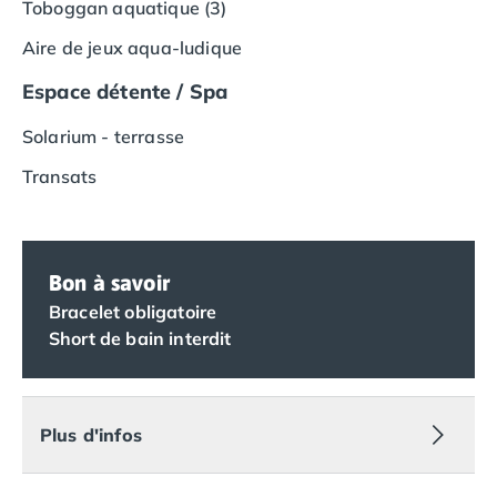
Camping Vias-Plage
Toboggan aquatique (3)
Camping Pyrénées-Orientales
Aire de jeux aqua-ludique
Camping Argelès-sur-Mer
Camping Canet-en-Roussillon
Espace détente / Spa
Camping Collioure
Solarium - terrasse
Camping Le Barcarès
Camping Perpignan
Transats
Camping Saint-Cyprien
Camping Limousin
Camping Corrèze
Camping Lorraine
Bon à savoir
Camping Vosges
Bracelet obligatoire
Camping Midi-Pyrénées
Short de bain interdit
Camping Aveyron
Camping Millau
Camping Nant
Camping Saint-Amans-des-Cots
Plus d'infos
Camping Gers
Camping Lot