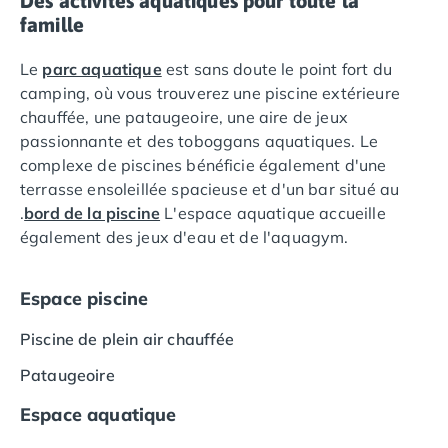
Des activités aquatiques pour toute la
Camping Languedoc-Roussillon
famille
Camping Aude
Le
parc aquatique
est sans doute le point fort du
Camping Gruissan
camping, où vous trouverez une piscine extérieure
Camping Narbonne-Plage
chauffée, une pataugeoire, une aire de jeux
Camping Sigean
passionnante et des toboggans aquatiques. Le
Camping Gard
complexe de piscines bénéficie également d'une
Camping Aigues-Mortes
terrasse ensoleillée spacieuse et d'un bar situé au
Camping Grau-du-Roi
.
bord de la piscine
L'espace aquatique accueille
Camping Nîmes
également des jeux d'eau et de l'aquagym.
Camping Hérault
Camping Agde
Camping Béziers
Espace piscine
Camping La Grande Motte
Camping Marseillan-Plage
Piscine de plein air chauffée
Camping Montpellier
Pataugeoire
Camping Palavas-les-Flots
Camping Sète
Espace aquatique
Camping Valras-Plage