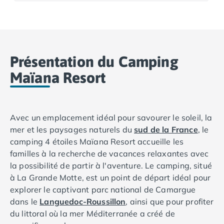
Camping Basse-Normandie
Camping Calvados
Camping Cabourg
Camping Caen
Présentation du Camping
Camping Honfleur
Camping Houlgate
Maïana Resort
Camping Ouistreham
Camping Manche
Camping Mont Saint Michel
Avec un emplacement idéal pour savourer le soleil, la
Camping Bretagne
mer et les paysages naturels du
sud de la France
, le
Camping Côtes d'Armor
camping 4 étoiles Maïana Resort accueille les
Camping Erquy
familles à la recherche de vacances relaxantes avec
Camping Saint-Cast-le-Guildo
la possibilité de partir à l'aventure. Le camping, situé
Camping Finistère
à La Grande Motte, est un point de départ idéal pour
Camping Benodet
explorer le captivant parc national de Camargue
Camping Brest
dans le
Languedoc-Roussillon
, ainsi que pour profiter
Camping Carantec
du littoral où la mer Méditerranée a créé de
Camping Concarneau