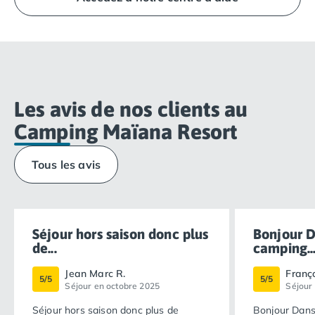
directement à la Réception du camping.
Les avis de nos clients au
Camping Maïana Resort
Tous les avis
Séjour hors saison donc plus
Bonjour D
de...
camping..
Jean Marc R.
Franço
5/5
5/5
Séjour en octobre 2025
Séjour
Séjour hors saison donc plus de
Bonjour Dans