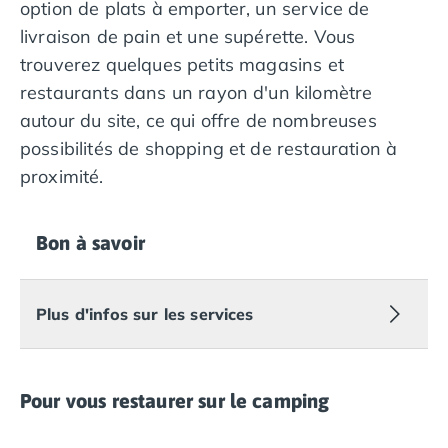
option de plats à emporter, un service de
Camping avec piscine couverte
livraison de pain et une supérette. Vous
Camping avec spa, espace bien-être
Camping bord de mer
trouverez quelques petits magasins et
Camping Bord de Rivière
restaurants dans un rayon d'un kilomètre
Camping en bord de lac
autour du site, ce qui offre de nombreuses
Camping Tohapi agréés VACAF
possibilités de shopping et de restauration à
Par destination
proximité.
Camping 4 étoiles Les Landes
Camping 5 étoiles Bretagne
Camping 5 étoiles Vendée
Bon à savoir
Camping Atlantique
Camping avec parc aquatique Ardèche
Camping avec parc aquatique Bretagne
Plus d'infos sur les services
Camping avec parc aquatique Dordogne
Camping avec parc aquatique Espagne
Camping avec parc aquatique Les Landes
Camping avec piscine Annecy
Pour vous restaurer sur le camping
Camping en bord de mer Aquitaine
Camping en bord de mer Bretagne