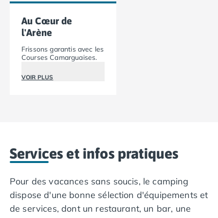
Camping Overijssel
Camping Zélande
Au Cœur de
Camping Luxembourg
l'Arène
Camping Slovénie
Frissons garantis avec les
Camping Allemagne
Courses Camarguaises.
Camping Bade-Wurtemberg
Camping Forêt Noire
VOIR PLUS
Camping Bavière
Camping Rhénanie-Palatinat
Camping Autriche
Camping Styrie
Idées séjours
Par thématique
Services et infos pratiques
Camping 4 étoiles
Camping 5 étoiles Tohapi
Camping avec chiens acceptés
Pour des vacances sans soucis, le camping
Camping avec parc aquatique
dispose d'une bonne sélection d'équipements et
Camping avec piscine
de services, dont un restaurant, un bar, une
Camping avec piscine chauffée