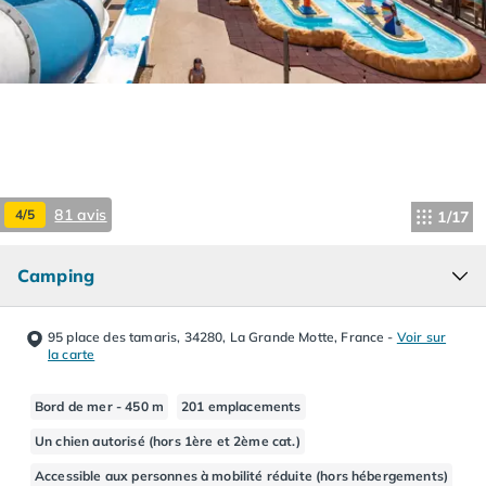
Camping Hourtin
Camping Lacanau
Camping Soulac sur Mer
Camping Vendays-Montalivet
Camping Les Landes
Camping Biscarrosse
Camping Capbreton
Camping Hossegor
81 avis
4/5
1/17
Camping Messanges
Camping Moliets et Maa
Camping
Camping Sanguinet
Camping Seignosse
Camping Vieux Boucau les Bains
95 place des tamaris, 34280, La Grande Motte, France
-
Voir sur
Camping Pyrénées Atlantiques
la carte
Camping Bayonne
Camping Biarritz
Bord de mer - 450 m
201 emplacements
Camping Bidart
Un chien autorisé (hors 1ère et 2ème cat.)
Camping Hendaye
Accessible aux personnes à mobilité réduite (hors hébergements)
Camping Saint Jean de Luz