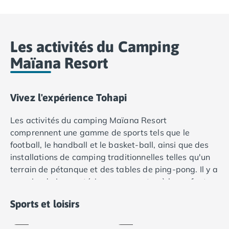
Camping Lot-et-Garonne
Camping Tarn
Camping Nord-Pas-de-Calais
Les activités du Camping
Camping Pas-de-Calais
Camping Berck
Maïana Resort
Camping Boulogne-sur-Mer
Camping Le Portel
Camping Le Touquet
Vivez l'expérience Tohapi
Camping Merlimont
Camping Pays de la Loire
Les activités du camping Maïana Resort
Camping Loire-Atlantique
comprennent une gamme de sports tels que le
Camping Guerande
football, le handball et le basket-ball, ainsi que des
Camping La Baule-Escoublac
installations de camping traditionnelles telles qu'un
Camping La Turballe
terrain de pétanque et des tables de ping-pong. Il y a
Camping Nantes
Aire
une aire de jeux extérieure amusante où les enfants
de
Terrain
Camping Pornic
peuvent rencontrer d'autres campeurs tout en
jeux
multisports
Sports et loisirs
Camping Pornichet
profitant de la balançoire, de l'escalade et du
Inclus
Inclus
Camping Saint Nazaire
toboggan. Les plages de La Grande Motte se
Camping Maine-et-Loire