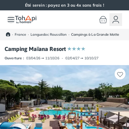
Été serein : payez en 3 ou 4x sans frais !
Toutes nos destinations
Camping France
·
France
·
Languedoc Roussillon
·
Campings à La Grande Motte
Camping Alsace
Camping Bas-Rhin
Camping Maïana Resort
Camping Haut-Rhin
Camping Colmar
Ouverture :
03/04/26
➞
11/10/26
-
02/04/27
➞
10/10/27
Camping Mulhouse
Camping Munster
Camping Aquitaine
Camping Dordogne
Camping Carsac-Aillac
Camping Les Eyzies-de-Tayac-Sireuil
Camping Sarlat
Camping Gironde
Camping Bordeaux
Camping Carcans