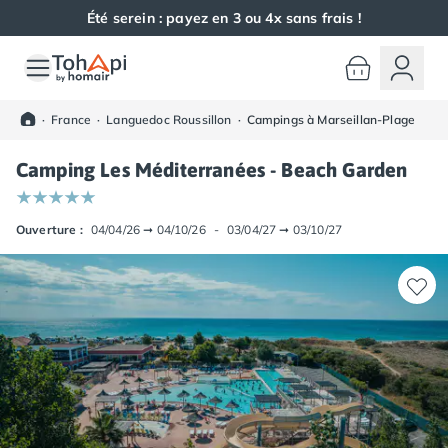
Été serein : payez en 3 ou 4x sans frais !
Toutes nos destinations
Camping France
·
France
·
Languedoc Roussillon
·
Campings à Marseillan-Plage
Camping Alsace
Camping Bas-Rhin
Camping Les Méditerranées - Beach Garden
Camping Haut-Rhin
Camping Colmar
Camping Mulhouse
Ouverture :
04/04/26
➞
04/10/26
-
03/04/27
➞
03/10/27
Camping Munster
Camping Aquitaine
Camping Dordogne
Camping Carsac-Aillac
Camping Les Eyzies-de-Tayac-Sireuil
Camping Sarlat
Camping Gironde
Camping Bordeaux
Camping Carcans