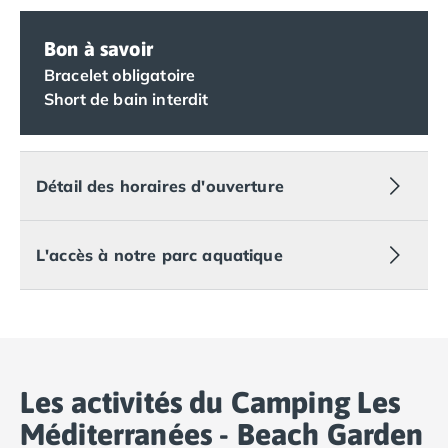
Camping Lot-et-Garonne
Camping Tarn
Bon à savoir
Camping Nord-Pas-de-Calais
Bracelet obligatoire
Camping Pas-de-Calais
Short de bain interdit
Camping Berck
Camping Boulogne-sur-Mer
Camping Le Portel
Camping Le Touquet
Détail des horaires d'ouverture
Camping Merlimont
Camping Pays de la Loire
Camping Loire-Atlantique
L'accès à notre parc aquatique
Camping Guerande
Camping La Baule-Escoublac
Camping La Turballe
Camping Nantes
Camping Pornic
Les activités du Camping Les
Camping Pornichet
Camping Saint Nazaire
Méditerranées - Beach Garden
Camping Maine-et-Loire