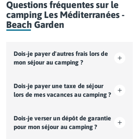
Questions fréquentes sur le
camping Les Méditerranées -
Beach Garden
Dois-je payer d'autres frais lors de
mon séjour au camping ?
Sur ce camping, une éco-participation est demandée
Dois-je payer une taxe de séjour
afin de financer une partie des actions de
développement durable du camping. Il vous faudra
lors de mes vacances au camping ?
donc l’acquitter lors de votre enregistrement en ligne
ou une fois sur place.
La taxe de séjour est établie dans presque tous les
Dois-je verser un dépôt de garantie
sites touristiques. Il vous faudra donc l’acquitter lors
de votre enregistrement en ligne ou une fois sur place.
pour mon séjour au camping ?