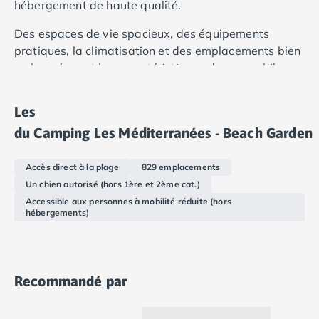
Camping Douarnenez
hébergement de haute qualité.
Camping Fouesnant
Des espaces de vie spacieux, des équipements
Camping Plouescat
pratiques, la climatisation et des emplacements bien
Camping Quimper
ombragés sont les caractéristiques de nos mobil-
Camping Roscoff
homes modernes.
Camping Ille-et-Vilaine
Camping Cancale
Les
Camping Dinard
du Camping Les Méditerranées - Beach Garden
Camping Saint-Malo
Camping Morbihan
Accès direct à la plage
829 emplacements
Camping Auray
Un chien autorisé (hors 1ère et 2ème cat.)
Camping Carnac
Accessible aux personnes à mobilité réduite (hors
Camping La Trinité sur Mer
hébergements)
Camping Locmariaquer
Camping Penestin
Camping Quiberon
Camping Sarzeau
Recommandé par
Camping Vannes
Camping Champagne-Ardenne