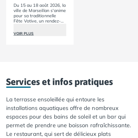
Nos petits prix 2026
Du 15 au 18 août 2026, la
Promos d'été 2026
ville de Marseillan s'anime
pour sa traditionnelle
Nos hébergements
Fête Votive, un rendez-
Nos Mobils-Homes
/nos-hebergements/location-mobil-
vous incontournable de
Nos Tentes équipées
/nos-hebergements/location-tente
l'été occitan.
VOIR PLUS
Nos Emplacements
/nos-hebergements/location-empla
La marque Tohapi by Homair
Vivez l'expérience
Qui sommes nous ?
Services et infos pratiques
Nos modes de paiement
Services et infos pratiques
Paiement en plusieurs fois
Paiement en plusieurs fois - avec ONEY BANK
Notre programme de fidélité
La terrasse ensoleillée qui entoure les
Devenir propriétaire
installations aquatiques offre de nombreux
Camping en Dordogne
espaces pour des bains de soleil et un bar qui
Camping avec terrain de tennis
permet de prendre une boisson rafraîchissante.
Camping avec salle de sport
Le restaurant, qui sert de délicieux plats