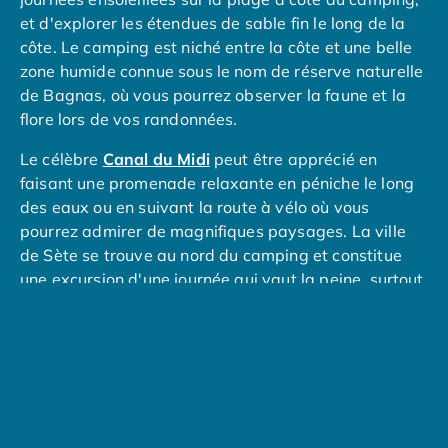
Camping avec piscine couverte
et d'explorer les étendues de sable fin le long de la
Camping avec spa, espace bien-être
côte. Le camping est niché entre la côte et une belle
Camping bord de mer
zone humide connue sous le nom de réserve naturelle
Camping Bord de Rivière
de Bagnas, où vous pourrez observer la faune et la
Camping en bord de lac
flore lors de vos randonnées.
Camping Tohapi agréés VACAF
Par destination
Le célèbre
Canal du Midi
peut être apprécié en
Camping 4 étoiles Les Landes
faisant une promenade relaxante en péniche le long
Camping 5 étoiles Bretagne
des eaux ou en suivant la route à vélo où vous
Camping 5 étoiles Vendée
pourrez admirer de magnifiques paysages. La ville
Camping Atlantique
de Sète se trouve au nord du camping et constitue
Camping avec parc aquatique Ardèche
une excursion d'une journée qui vaut la peine, surtout
Camping avec parc aquatique Bretagne
si vous appréciez les fruits de mer.
Camping avec parc aquatique Dordogne
Dans la ville d'
Adge
, les enfants adoreront se rendre
Camping avec parc aquatique Espagne
au parc aquatique d'Aqualand Cap D'Agde ou aux
Camping avec parc aquatique Les Landes
montagnes russes et manèges du parc à thème Luna
Camping avec piscine Annecy
Park.
Camping en bord de mer Aquitaine
Camping en bord de mer Bretagne