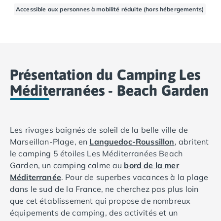
Accessible aux personnes à mobilité réduite (hors hébergements)
Camping Basse-Normandie
Camping Calvados
Camping Cabourg
Camping Caen
Camping Honfleur
Camping Houlgate
Présentation du Camping Les
Camping Ouistreham
Méditerranées - Beach Garden
Camping Manche
Camping Mont Saint Michel
Camping Bretagne
Camping Côtes d'Armor
Les rivages baignés de soleil de la belle ville de
Camping Erquy
Marseillan-Plage, en
Languedoc-Roussillon
, abritent
Camping Saint-Cast-le-Guildo
le camping 5 étoiles Les Méditerranées Beach
Camping Finistère
Garden, un camping calme au
bord de la mer
Camping Benodet
Méditerranée
. Pour de superbes vacances à la plage
Camping Brest
dans le sud de la France, ne cherchez pas plus loin
Camping Carantec
que cet établissement qui propose de nombreux
Camping Concarneau
équipements de camping, des activités et un