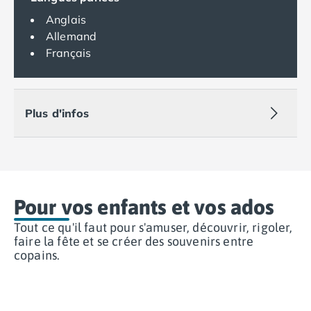
Camping Espagne
Anglais
Camping Cantabria
Allemand
Camping Catalogne
Français
Camping Costa Brava
Camping Barcelone
Camping Blanes
Plus d'infos
Camping Cadaques
Camping Calonge
Camping Empuriabrava
Camping Lloret De Mar
Camping Palamos
Camping Pals
Pour vos enfants et vos ados
Camping Platja d'Aro
Tout ce qu'il faut pour s'amuser, découvrir, rigoler,
Camping Tossa de Mar
faire la fête et se créer des souvenirs entre
Camping Costa Dorada
copains.
Camping Cambrils
Camping Creixell
Camping Salou