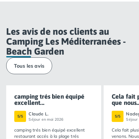
Les avis de nos clients au
Camping Les Méditerranées -
Beach Garden
Tous les avis
camping trés bien équipé
Cela fait
excellent...
que nous..
Claude L.
Nadeg
5/5
5/5
Séjour en mai 2026
Séjour
camping trés bien équipé excellent
Cela fait plu
restaurant accés à la plage trés
venons. Nous