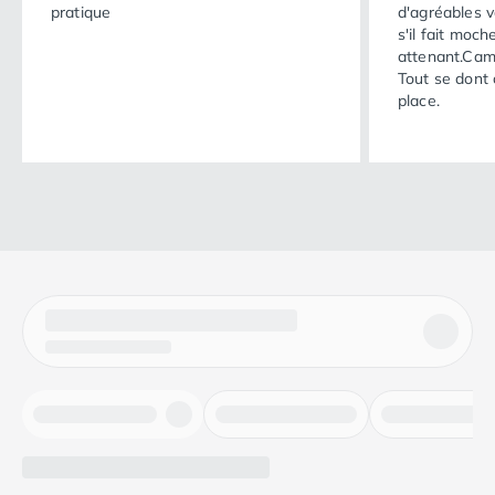
pratique
d'agréables 
s'il fait moc
attenant.Camp
Tout se dont 
place.