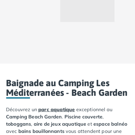
Camping Ardennes
Camping Corse
Camping Corse-du-Sud
Camping Bonifacio
Camping Porto Vecchio
Camping Haute-Corse
Camping Ghisonaccia
Camping Saint-Florent
Camping Franche-Comté
Camping Doubs
Camping Jura
Baignade au Camping Les
Camping Clairvaux-les-Lacs
Méditerranées - Beach Garden
Camping Haute-Normandie
Camping Eure
Camping Ile-de-France
Découvrez un
parc aquatique
exceptionnel au
Camping Essonne
Camping Beach Garden
.
Piscine couverte
,
Camping Seine-et-Marne
toboggans
,
aire de jeux aquatique
et
espace balnéo
Camping Val d'Oise
avec
bains bouillonnants
vous attendent pour une
Camping Val-de-Marne