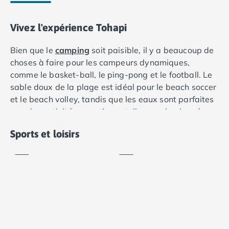
Camping Saumur
Camping Vendée
Vivez l'expérience Tohapi
Camping Jard-sur-Mer
Camping La Roche-sur-Yon
Bien que le
camping
soit paisible, il y a beaucoup de
Camping La-Tranche-sur-Mer
choses à faire pour les campeurs dynamiques,
Camping Les Sables d'Olonne
comme le basket-ball, le ping-pong et le football. Le
Camping Noirmoutier
sable doux de la plage est idéal pour le beach soccer
Camping Saint-Gilles-Croix-de-Vie
et le beach volley, tandis que les eaux sont parfaites
Camping Saint-Hilaire-De-Riez
pour les activités aquatiques telles que la plongée en
Camping Saint-Jean-De-Monts
masque et tuba, le canoë et le jet ski. En plus d'une
Aquagym
Aquabike
Sports et loisirs
Camping Picardie
aire de jeux et d'un parc de structures gonflables, le
Inclus
Inclus
Camping Aisne
camping dispose d'un club d'animation pour les
Camping Poitou-Charentes
enfants.
Camping Charente-Maritime
Camping Châtelaillon-Plage
Camping Fouras
Camping La Rochelle
Cours
Camping Les Mathes
de
Fitness /