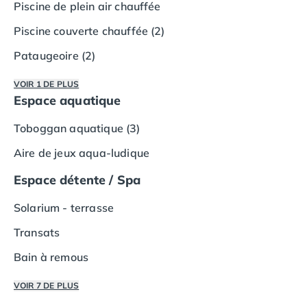
Camping Vias-Plage
Piscine de plein air chauffée
Camping Pyrénées-Orientales
Piscine couverte chauffée (2)
Camping Argelès-sur-Mer
Camping Canet-en-Roussillon
Pataugeoire (2)
Camping Collioure
VOIR 1 DE PLUS
Camping Le Barcarès
Espace aquatique
Camping Perpignan
Camping Saint-Cyprien
Toboggan aquatique (3)
Camping Limousin
Camping Corrèze
Aire de jeux aqua-ludique
Camping Lorraine
Espace détente / Spa
Camping Vosges
Camping Midi-Pyrénées
Solarium - terrasse
Camping Aveyron
Transats
Camping Millau
Camping Nant
Bain à remous
Camping Saint-Amans-des-Cots
Camping Gers
VOIR 7 DE PLUS
Camping Lot