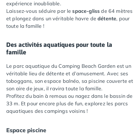
expérience inoubliable.
Camping Languedoc-Roussillon
Laissez-vous séduire par le
space-gliss
de 64 mètres
Camping Aude
et plongez dans un véritable havre de
détente
, pour
Camping Gruissan
toute la famille !
Camping Narbonne-Plage
Camping Sigean
Des activités aquatiques pour toute la
Camping Gard
famille
Camping Aigues-Mortes
Camping Grau-du-Roi
Le parc aquatique du Camping Beach Garden est un
Camping Nîmes
véritable lieu de détente et d’amusement. Avec ses
Camping Hérault
toboggans, son espace balnéo, sa piscine couverte et
Camping Agde
son aire de jeux, il ravira toute la famille.
Camping Béziers
Profitez du bain à remous ou nagez dans le bassin de
Camping La Grande Motte
33 m. Et pour encore plus de fun, explorez les parcs
Camping Marseillan-Plage
aquatiques des campings voisins !
Camping Montpellier
Camping Palavas-les-Flots
Camping Sète
Espace piscine
Camping Valras-Plage