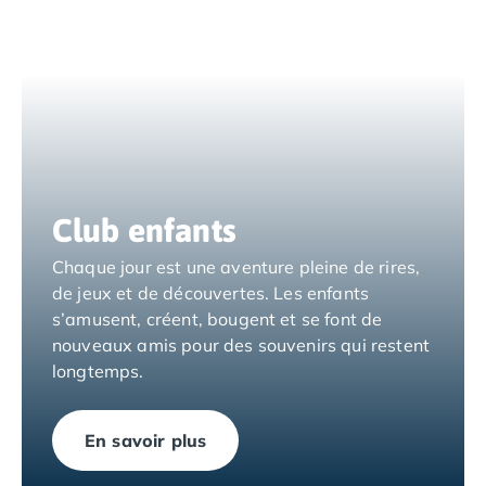
Camping Tarragone
Camping Italie
Camping Abruzzes
Camping Emilie Romagne
Camping Bologne
Camping Cesenatico
Camping Lido Di Spina
Camping Ravenne
Camping Riccione
Club enfants
Camping Rimini
Chaque jour est une aventure pleine de rires,
Camping Frioul-Vénétie Julienne
de jeux et de découvertes. Les enfants
Camping Latium
s’amusent, créent, bougent et se font de
Camping Rome
nouveaux amis pour des souvenirs qui restent
Camping Lombardie
longtemps.
Camping Piémont
Camping Pouilles
Camping Gallipoli
En savoir plus
Camping Sardaigne
Camping Alghero