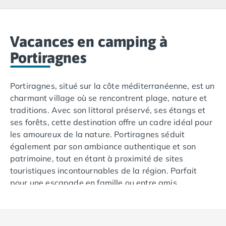
Camping Lacanau
Camping Soulac sur Mer
Camping Vendays-Montalivet
Camping Les Landes
Vacances en camping à
Camping Biscarrosse
Portiragnes
Camping Capbreton
Camping Hossegor
Portiragnes, situé sur la côte méditerranéenne, est un
Camping Messanges
charmant village où se rencontrent plage, nature et
Camping Moliets et Maa
traditions. Avec son littoral préservé, ses étangs et
Camping Sanguinet
ses forêts, cette destination offre un cadre idéal pour
Camping Seignosse
les amoureux de la nature. Portiragnes séduit
Camping Vieux Boucau les Bains
également par son ambiance authentique et son
Camping Pyrénées Atlantiques
patrimoine, tout en étant à proximité de sites
Camping Bayonne
touristiques incontournables de la région. Parfait
Camping Biarritz
pour une escapade en famille ou entre amis.
Camping Bidart
Camping Hendaye
Camping Saint Jean de Luz
Camping Basse-Normandie