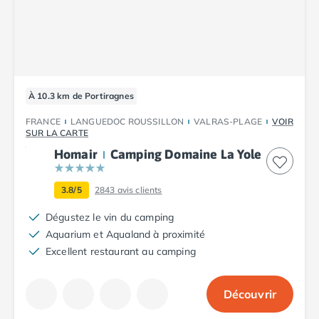
Camping Plouescat
Camping Quimper
Camping Roscoff
Camping Ille-et-Vilaine
Camping Cancale
À 10.3 km de Portiragnes
Camping Dinard
Camping Saint-Malo
FRANCE
LANGUEDOC ROUSSILLON
VALRAS-PLAGE
VOIR
Camping Morbihan
SUR LA CARTE
Camping Auray
Homair
Camping Domaine La Yole
Camping Carnac
Camping La Trinité sur Mer
3.8/5
2843
avis clients
Camping Locmariaquer
Dégustez le vin du camping
Camping Penestin
Aquarium et Aqualand à proximité
Camping Quiberon
Excellent restaurant au camping
Camping Sarzeau
Camping Vannes
Camping Champagne-Ardenne
Découvrir
Camping Ardennes