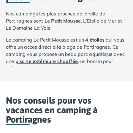
Nos campings les plus proches de la ville de
Portiragnes sont
Le Petit Mousse
, L’Etoile de Mer et
Le Domaine La Yole.
Le camping Le Petit Mousse est un
4 étoiles
qui vous
offre un accès direct à la plage de Portiragnes. Ce
camping vous propose un beau parc aquatique avec
une
piscine extérieure chauffée
, un bassin pour
enfant, un espace toboggan aquatique, une
banquette relaxante à bulles et une pataugeoire. Le
Petit Mousse vous permet de vous dépenser sur les
différents terrains de sports : tennis de table et
pétanque. L’établissement propose un club pour
Nos conseils pour vos
enfants avec de nombreuses animations. Nous vous
vacances en camping à
proposons les gammes de mobil-home Premium,
Portiragnes
Comfort et Classic en 3 et 2 chambres avec cuisine
équipée, terrasse, salle de bain privative, salon
meublé et bien d’autres commodités.