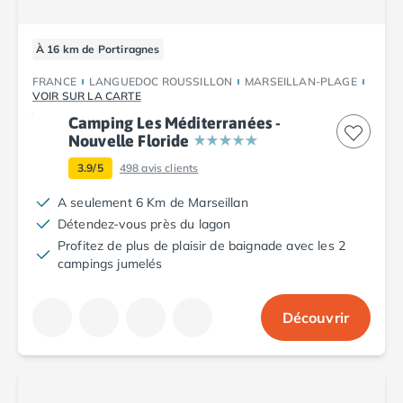
Camping Porto
Camping Croatie
À 16 km de Portiragnes
Camping Comté de Zadar
Camping Dalmatie
FRANCE
LANGUEDOC ROUSSILLON
MARSEILLAN-PLAGE
Camping Istrie
VOIR SUR LA CARTE
Camping Porec
Camping Les Méditerranées -
Camping Pula
Nouvelle Floride
Camping Rovinj
3.9/5
498
avis clients
Camping Kvarner
A seulement 6 Km de Marseillan
Autres destinations
Détendez-vous près du lagon
Camping Suisse
Profitez de plus de plaisir de baignade avec les 2
Camping Belgique
campings jumelés
Camping Pays-Bas
Camping Brabant-Septentrional
Camping Frise
Découvrir
Camping Hollande-Méridionale
Camping Limbourg
Camping Overijssel
Camping Zélande