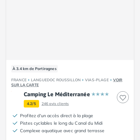
Camping Luxembourg
Camping Slovénie
Camping Allemagne
Camping Bade-Wurtemberg
Camping Forêt Noire
Camping Bavière
Camping Rhénanie-Palatinat
Camping Autriche
Camping Styrie
À 3.4 km de Portiragnes
Idées séjours
FRANCE
LANGUEDOC ROUSSILLON
VIAS-PLAGE
VOIR
Par thématique
SUR LA CARTE
Camping 4 étoiles
Camping Le Méditerranée
Camping 5 étoiles Tohapi
Camping avec chiens acceptés
4.2/5
246
avis clients
Camping avec parc aquatique
Profitez d'un accès direct à la plage
Camping avec piscine
Pistes cyclables le long du Canal du Midi
Camping avec piscine chauffée
Complexe aquatique avec grand terrasse
Camping avec piscine couverte