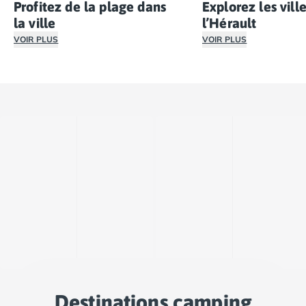
Profitez de la plage dans
Explorez les vill
la ville
l’Hérault
VOIR PLUS
VOIR PLUS
Portiragnes possède les
plus belles plages
Entre Béziers, Agde,
de la région a
Destinations camping