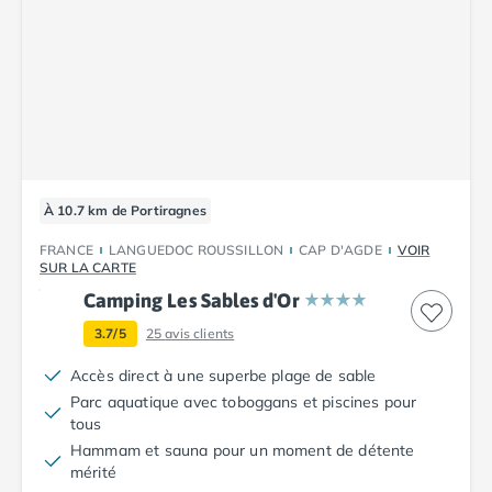
Camping Cantabria
Camping Catalogne
Camping Costa Brava
Camping Barcelone
Camping Blanes
Camping Cadaques
Camping Calonge
Camping Empuriabrava
À 10.7 km de Portiragnes
Camping Lloret De Mar
Camping Palamos
FRANCE
LANGUEDOC ROUSSILLON
CAP D'AGDE
VOIR
SUR LA CARTE
Camping Pals
Camping Les Sables d'Or
Camping Platja d'Aro
Camping Tossa de Mar
3.7/5
25
avis clients
Camping Costa Dorada
Accès direct à une superbe plage de sable
Camping Cambrils
Parc aquatique avec toboggans et piscines pour
Camping Creixell
tous
Camping Salou
Hammam et sauna pour un moment de détente
Camping Tarragone
mérité
Camping Italie