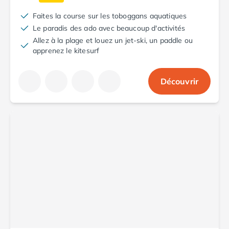
Camping Saint-Palais-sur-Mer
Faites la course sur les toboggans aquatiques
Camping Provence-Alpes-Côte d'Azur
Le paradis des ado avec beaucoup d'activités
Camping Alpes-de-Haute-Provence
Allez à la plage et louez un jet-ski, un paddle ou
Camping Castellane
apprenez le kitesurf
Camping Gréoux les Bains
Camping Alpes-Maritimes
Découvrir
Camping Antibes
Camping Cagnes-sur-Mer
Camping Nice
Camping Bouches du Rhône
Camping Aix-en-Provence
Camping Arles
Camping Cassis
Camping La Ciotat
Camping La Roque-d'Anthéron
Camping Marseille
Camping Martigues
Camping Var