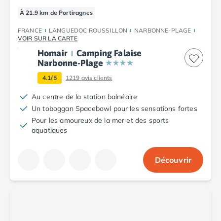
Camping Fréjus
Camping Hyères les Palmiers
À 21.9 km de Portiragnes
Camping Port Grimaud
FRANCE
LANGUEDOC ROUSSILLON
NARBONNE-PLAGE
Camping Saint-Aygulf
VOIR SUR LA CARTE
Camping Saint-Mandrier-sur-Mer
Homair
Camping Falaise
Camping Saint-Tropez
Narbonne-Plage
Camping Toulon
4.1/5
1219
avis clients
Camping Vaucluse
Camping Avignon
Au centre de la station balnéaire
Camping Rhône-Alpes
Un toboggan Spacebowl pour les sensations fortes
Camping Ardèche
Pour les amoureux de la mer et des sports
aquatiques
Camping Ruoms
Camping Vallon-Pont-d'Arc
Camping Drôme
Découvrir
Camping Haute-Savoie
Camping Annecy
Camping Thonon-les-bains
Camping Isère
Camping Espagne