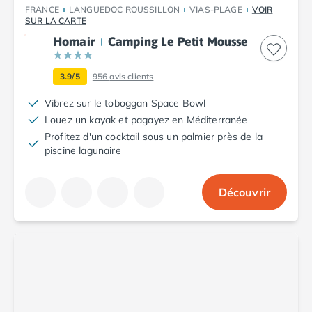
FRANCE
LANGUEDOC ROUSSILLON
VIAS-PLAGE
VOIR
Camping Argelès-sur-Mer
SUR LA CARTE
Camping Canet-en-Roussillon
Homair
Camping Le Petit Mousse
Camping Collioure
Camping Le Barcarès
3.9/5
956
avis clients
Camping Perpignan
Camping Saint-Cyprien
Vibrez sur le toboggan Space Bowl
Camping Limousin
Louez un kayak et pagayez en Méditerranée
Camping Corrèze
Profitez d'un cocktail sous un palmier près de la
Camping Lorraine
piscine lagunaire
Camping Vosges
Camping Midi-Pyrénées
Découvrir
Camping Aveyron
Camping Millau
Camping Nant
Camping Saint-Amans-des-Cots
Camping Gers
Camping Lot
Camping Lot-et-Garonne