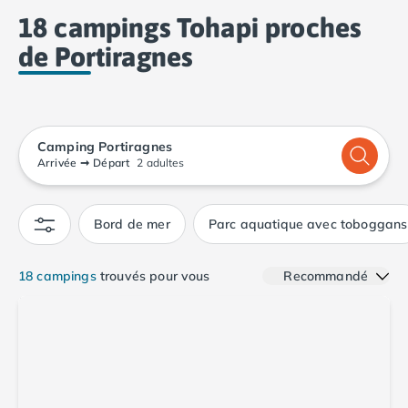
Camping Calvados
18 campings Tohapi proches
Camping Cabourg
de Portiragnes
Camping Caen
Camping Honfleur
Camping Houlgate
Camping Ouistreham
Camping Manche
Camping Portiragnes
Camping Mont Saint Michel
Arrivée
➞
Départ
2 adultes
Camping Bretagne
Camping Côtes d'Armor
Bord de mer
Parc aquatique avec toboggans
Camping Erquy
Camping Saint-Cast-le-Guildo
Camping Finistère
18 campings
trouvés pour vous
Recommandé
Camping Benodet
Camping Brest
Camping Carantec
Camping Concarneau
Camping Douarnenez
Camping Fouesnant