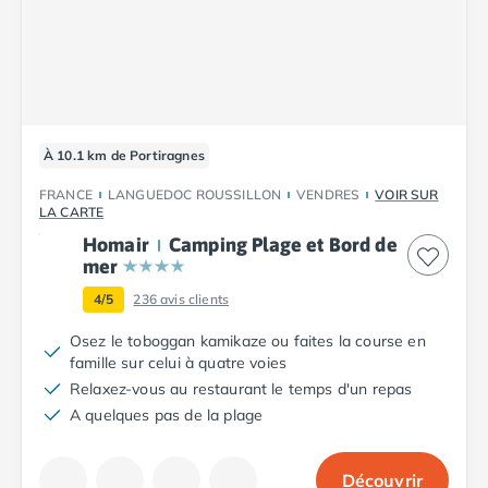
Camping Tarn
Camping Nord-Pas-de-Calais
Camping Pas-de-Calais
Camping Berck
Camping Boulogne-sur-Mer
Camping Le Portel
À 10.1 km de Portiragnes
Camping Le Touquet
Camping Merlimont
FRANCE
LANGUEDOC ROUSSILLON
VENDRES
VOIR SUR
Camping Pays de la Loire
LA CARTE
Camping Loire-Atlantique
Homair
Camping Plage et Bord de
Camping Guerande
mer
Camping La Baule-Escoublac
4/5
236
avis clients
Camping La Turballe
Osez le toboggan kamikaze ou faites la course en
Camping Nantes
famille sur celui à quatre voies
Camping Pornic
Relaxez-vous au restaurant le temps d'un repas
Camping Pornichet
A quelques pas de la plage
Camping Saint Nazaire
Camping Maine-et-Loire
Camping Saumur
Découvrir