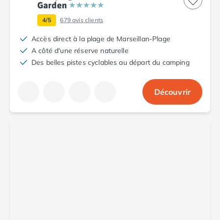
Camping Toscane
Garden
Camping Albinia
4/5
679
avis clients
Camping Cecina
Camping Marina di Bibbona
Accès direct à la plage de Marseillan-Plage
Camping San Vincenzo
A côté d'une réserve naturelle
Camping Sarteano
Des belles pistes cyclables au départ du camping
Camping Vénétie
Camping Caorle
Découvrir
Camping Cavallino
Camping Lido di Jesolo
Camping Pacengo di Lazise
Camping Sottomarina di Chioggia
Camping Venise
Camping Portugal
Camping Algarve
Camping Centre Portugal
Camping Lisbonne
Camping Nazaré
Camping Nord Portugal