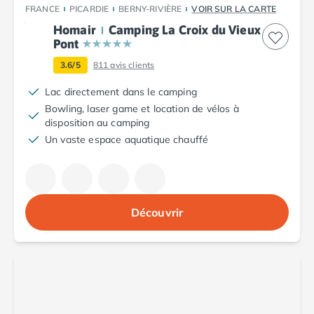
FRANCE
PICARDIE
BERNY-RIVIÈRE
VOIR SUR LA CARTE
Camping Saint-Palais-sur-Mer
Homair
Camping La Croix du Vieux
Camping Provence-Alpes-Côte d'Azur
Pont
Camping Alpes-de-Haute-Provence
Camping Castellane
3.6/5
811
avis clients
Camping Gréoux les Bains
Lac directement dans le camping
Camping Alpes-Maritimes
Bowling, laser game et location de vélos à
Camping Antibes
disposition au camping
Camping Cagnes-sur-Mer
Un vaste espace aquatique chauffé
Camping Nice
Camping Bouches du Rhône
Camping Aix-en-Provence
Camping Arles
Découvrir
Camping Cassis
Camping La Ciotat
Camping La Roque-d'Anthéron
Camping Marseille
Camping Martigues
Camping Var