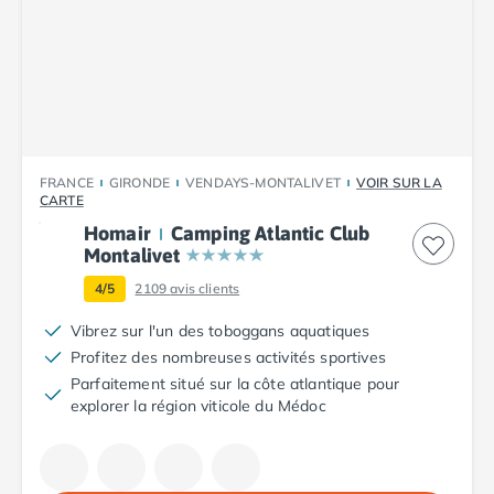
Camping Argelès-sur-Mer
Camping Canet-en-Roussillon
Camping Collioure
Camping Le Barcarès
Camping Perpignan
Camping Saint-Cyprien
Camping Limousin
FRANCE
GIRONDE
VENDAYS-MONTALIVET
VOIR SUR LA
CARTE
Camping Corrèze
Camping Lorraine
Homair
Camping Atlantic Club
Montalivet
Camping Vosges
Camping Midi-Pyrénées
4/5
2109
avis clients
Camping Aveyron
Vibrez sur l'un des toboggans aquatiques
Camping Millau
Profitez des nombreuses activités sportives
Camping Nant
Parfaitement situé sur la côte atlantique pour
Camping Saint-Amans-des-Cots
explorer la région viticole du Médoc
Camping Gers
Camping Lot
Camping Lot-et-Garonne