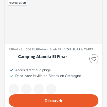
Camping Porto
restauration
Camping Croatie
Camping Comté de Zadar
Camping Dalmatie
Camping Istrie
Camping Porec
Camping Pula
Camping Rovinj
Camping Kvarner
ESPAGNE
COSTA BRAVA
BLANES
VOIR SUR LA CARTE
Autres destinations
Camping Alannia El Pinar
Camping Suisse
Camping Belgique
Accès direct à la plage
Camping Pays-Bas
Découvrez la ville de Blanes en Catalogne
Camping Brabant-Septentrional
Camping Frise
Camping Hollande-Méridionale
Camping Limbourg
Camping Overijssel
Découvrir
Camping Zélande