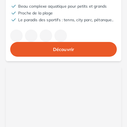
Camping Abruzzes
Beau complexe aquatique pour petits et grands
Camping Emilie Romagne
Proche de la plage
Camping Bologne
Le paradis des sportifs : tenns, city parc, pétanque..
Camping Cesenatico
Camping Lido Di Spina
Camping Ravenne
Camping Riccione
Découvrir
Camping Rimini
Camping Frioul-Vénétie Julienne
Camping Latium
Camping Rome
Camping Lombardie
Camping Piémont
Camping Pouilles
Camping Gallipoli
Camping Sardaigne
Camping Alghero
Camping Muravera