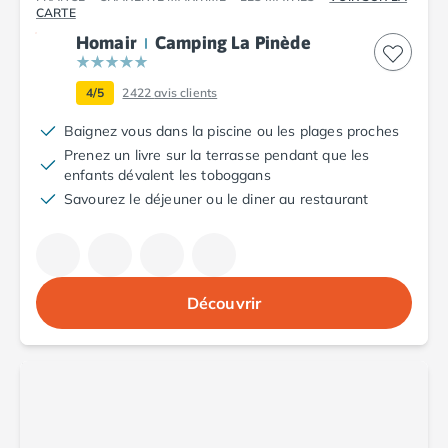
Camping Aude
CARTE
Camping Gruissan
Homair
Camping La Pinède
Camping Narbonne-Plage
Camping Sigean
4/5
2422
avis clients
Camping Gard
Camping Aigues-Mortes
Baignez vous dans la piscine ou les plages proches
Camping Grau-du-Roi
Prenez un livre sur la terrasse pendant que les
enfants dévalent les toboggans
Camping Nîmes
Savourez le déjeuner ou le diner au restaurant
Camping Hérault
Camping Agde
Camping Béziers
Camping La Grande Motte
Camping Marseillan-Plage
Découvrir
Camping Montpellier
Camping Palavas-les-Flots
Camping Sète
Camping Valras-Plage
Camping Vias-Plage
Camping Pyrénées-Orientales