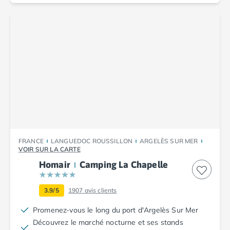
Camping Plouescat
Camping Quimper
Camping Roscoff
Camping Ille-et-Vilaine
Camping Cancale
Camping Dinard
Camping Saint-Malo
Camping Morbihan
Camping Auray
Camping Carnac
Camping La Trinité sur Mer
FRANCE
LANGUEDOC ROUSSILLON
ARGELÈS SUR MER
Camping Locmariaquer
VOIR SUR LA CARTE
Camping Penestin
Homair
Camping La Chapelle
Camping Quiberon
Camping Sarzeau
3.9/5
1907
avis clients
Camping Vannes
Camping Champagne-Ardenne
Promenez-vous le long du port d'Argelès Sur Mer
Camping Ardennes
Découvrez le marché nocturne et ses stands