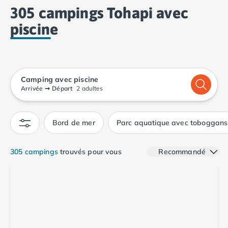
Camping Lacanau
305 campings Tohapi avec
Camping Soulac sur Mer
piscine
Camping Vendays-Montalivet
Camping Les Landes
Camping Biscarrosse
Camping Capbreton
Camping Hossegor
Camping avec piscine
Camping Messanges
Arrivée
➞
Départ
2 adultes
Camping Moliets et Maa
Camping Sanguinet
Bord de mer
Parc aquatique avec toboggans
Camping Seignosse
Camping Vieux Boucau les Bains
Camping Pyrénées Atlantiques
305 campings
trouvés pour vous
Recommandé
Camping Bayonne
Camping Biarritz
Camping Bidart
Camping Hendaye
Camping Saint Jean de Luz
Camping Basse-Normandie