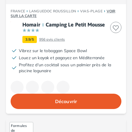
Camping Toscane
Camping Albinia
FRANCE
LANGUEDOC ROUSSILLON
VIAS-PLAGE
VOIR
Camping Cecina
SUR LA CARTE
Camping Marina di Bibbona
Homair
Camping Le Petit Mousse
Camping San Vincenzo
Camping Sarteano
3.9/5
956
avis clients
Camping Vénétie
Camping Caorle
Vibrez sur le toboggan Space Bowl
Camping Cavallino
Louez un kayak et pagayez en Méditerranée
Camping Lido di Jesolo
Profitez d'un cocktail sous un palmier près de la
piscine lagunaire
Camping Pacengo di Lazise
Camping Sottomarina di Chioggia
Camping Venise
Camping Portugal
Camping Algarve
Découvrir
Camping Centre Portugal
Camping Lisbonne
Camping Nazaré
Formules
Camping Nord Portugal
de