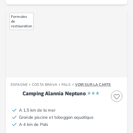
Camping Luxembourg
Camping Slovénie
Formules
Camping Allemagne
de
restauration
Camping Bade-Wurtemberg
Camping Forêt Noire
Camping Bavière
Camping Rhénanie-Palatinat
Camping Autriche
Camping Styrie
Idées séjours
Par thématique
Camping 4 étoiles
ESPAGNE
COSTA BRAVA
PALS
VOIR SUR LA CARTE
Camping 5 étoiles Tohapi
Camping Alannia Neptuno
Camping avec chiens acceptés
Camping avec parc aquatique
A 1,5 km de la mer
Camping avec piscine
Grande piscine et toboggan aquatique
Camping avec piscine chauffée
A 4 km de Pals
Camping avec piscine couverte