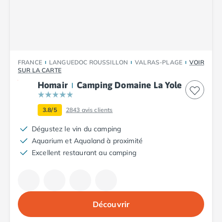
Camping Calvados
Camping Cabourg
Camping Caen
Camping Honfleur
Camping Houlgate
FRANCE
LANGUEDOC ROUSSILLON
VALRAS-PLAGE
VOIR
Camping Ouistreham
SUR LA CARTE
Camping Manche
Homair
Camping Domaine La Yole
Camping Mont Saint Michel
Camping Bretagne
3.8/5
2843
avis clients
Camping Côtes d'Armor
Camping Erquy
Dégustez le vin du camping
Camping Saint-Cast-le-Guildo
Aquarium et Aqualand à proximité
Camping Finistère
Excellent restaurant au camping
Camping Benodet
Camping Brest
Camping Carantec
Camping Concarneau
Découvrir
Camping Douarnenez
Camping Fouesnant