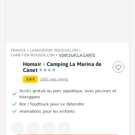
Camping Fréjus
Camping Hyères les Palmiers
Camping Port Grimaud
Camping Saint-Aygulf
Camping Saint-Mandrier-sur-Mer
Camping Saint-Tropez
Camping Toulon
FRANCE
LANGUEDOC ROUSSILLON
Camping Vaucluse
CANET-EN-ROUSSILLON
VOIR SUR LA CARTE
Camping Avignon
Homair
Camping La Marina de
Camping Rhône-Alpes
Canet
Camping Ardèche
3.9/5
1052
avis clients
Camping Ruoms
Camping Vallon-Pont-d'Arc
Accès gratuit au parc aquatique, avec piscines et
Camping Drôme
toboggans
Camping Haute-Savoie
Bar / foodtruck pour se détendre
Camping Annecy
Animations pour les enfants
Camping Thonon-les-bains
Camping Isère
Camping Espagne