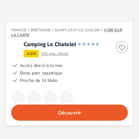
Camping Abruzzes
Camping Emilie Romagne
Camping Bologne
Camping Cesenatico
FRANCE
BRETAGNE
SAINT-CAST-LE-GUILDO
VOIR SUR
Camping Lido Di Spina
LA CARTE
Camping Ravenne
Camping Le Chatelet
Camping Riccione
4.2/5
102
avis clients
Camping Rimini
Camping Frioul-Vénétie Julienne
Accès direct à la mer
Camping Latium
Beau parc aquatique
Camping Rome
Proche de St Malo
Camping Lombardie
Camping Piémont
Camping Pouilles
Camping Gallipoli
Découvrir
Camping Sardaigne
Camping Alghero
Camping Muravera