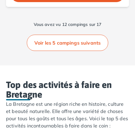
Nos hébergements
Nos Mobils-Homes
/nos-hebergements/location-mobil-
Nos Tentes équipées
/nos-hebergements/location-tente
Vous avez vu 12 campings sur 17
Nos Emplacements
/nos-hebergements/location-empla
La marque Tohapi by Homair
Vivez l'expérience
Voir les 5 campings suivants
Qui sommes nous ?
Services et infos pratiques
Nos modes de paiement
Paiement en plusieurs fois
Paiement en plusieurs fois - avec ONEY BANK
Top des activités à faire en
Notre programme de fidélité
Bretagne
Devenir propriétaire
Camping en Dordogne
La Bretagne est une région riche en histoire, culture
Camping avec terrain de tennis
et beauté naturelle. Elle offre une variété de choses
Camping avec salle de sport
pour tous les goûts et tous les âges. Voici le top 5 des
activités incontournables à faire dans le coin :