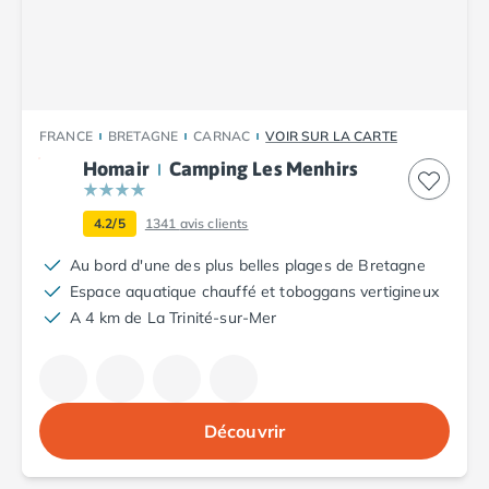
Camping Vendée
Camping Jard-sur-Mer
Camping La Roche-sur-Yon
Camping La-Tranche-sur-Mer
Camping Les Sables d'Olonne
FRANCE
BRETAGNE
CARNAC
VOIR SUR LA CARTE
Camping Noirmoutier
Homair
Camping Les Menhirs
Camping Saint-Gilles-Croix-de-Vie
Camping Saint-Hilaire-De-Riez
Camping Saint-Jean-De-Monts
4.2/5
1341
avis clients
Camping Picardie
Au bord d'une des plus belles plages de Bretagne
Camping Aisne
Espace aquatique chauffé et toboggans vertigineux
Camping Poitou-Charentes
A 4 km de La Trinité-sur-Mer
Camping Charente-Maritime
Camping Châtelaillon-Plage
Camping Fouras
Camping La Rochelle
Camping Les Mathes
Découvrir
Camping Royan
Camping Saint-Georges-de-Didonne