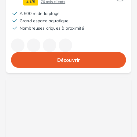
4.1/5
76
avis clients
Camping Argelès-sur-Mer
Camping Canet-en-Roussillon
A 500 m de la plage
Camping Collioure
Grand espace aquatique
Camping Le Barcarès
Nombreuses criques à proximité
Camping Perpignan
Camping Saint-Cyprien
Camping Limousin
Camping Corrèze
Découvrir
Camping Lorraine
Camping Vosges
Camping Midi-Pyrénées
Camping Aveyron
Camping Millau
Camping Nant
Camping Saint-Amans-des-Cots
Camping Gers
Camping Lot
Camping Lot-et-Garonne