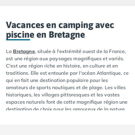
Camping Lacanau
Camping Soulac sur Mer
Camping Vendays-Montalivet
Camping Les Landes
Vacances en camping avec
Camping Biscarrosse
piscine en Bretagne
Camping Capbreton
Camping Hossegor
La
Bretagne
, située à l'extrémité ouest de la France,
Camping Messanges
est une région aux paysages magnifiques et variés.
Camping Moliets et Maa
C'est une région riche en histoire, en culture et en
Camping Sanguinet
traditions. Elle est entourée par l'océan Atlantique, ce
Camping Seignosse
qui en fait une destination populaire pour les
Camping Vieux Boucau les Bains
amateurs de sports nautiques et de plage. Les villes
Camping Pyrénées Atlantiques
historiques, les villages pittoresques et les vastes
Camping Bayonne
espaces naturels font de cette magnifique région une
Camping Biarritz
destination de choix pour les amoureux de la nature
Camping Bidart
et de l'aventure. Que vous cherchiez à vous détendre
Camping Hendaye
sur une plage dorée, à découvrir le patrimoine
Camping Saint Jean de Luz
culturel ou à explorer les vastes étendues sauvages,
Camping Basse-Normandie