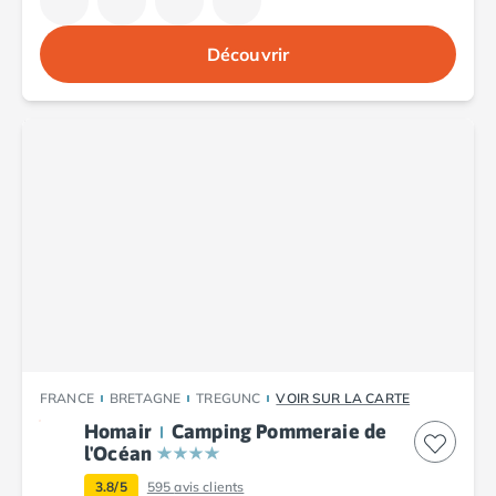
Camping Porto
Camping Croatie
Découvrir
Camping Comté de Zadar
Camping Dalmatie
Camping Istrie
Camping Porec
Camping Pula
Camping Rovinj
Camping Kvarner
Autres destinations
Camping Suisse
Camping Belgique
Camping Pays-Bas
Camping Brabant-Septentrional
Camping Frise
FRANCE
BRETAGNE
TREGUNC
VOIR SUR LA CARTE
Camping Hollande-Méridionale
Homair
Camping Pommeraie de
Camping Limbourg
l'Océan
Camping Overijssel
3.8/5
595
avis clients
Camping Zélande