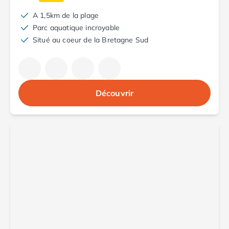
Camping Luxembourg
A 1,5km de la plage
Camping Slovénie
Parc aquatique incroyable
Camping Allemagne
Situé au coeur de la Bretagne Sud
Camping Bade-Wurtemberg
Camping Forêt Noire
Camping Bavière
Camping Rhénanie-Palatinat
Découvrir
Camping Autriche
Camping Styrie
Idées séjours
Par thématique
Camping 4 étoiles
Camping 5 étoiles Tohapi
Camping avec chiens acceptés
Camping avec parc aquatique
Camping avec piscine
Camping avec piscine chauffée
Camping avec piscine couverte