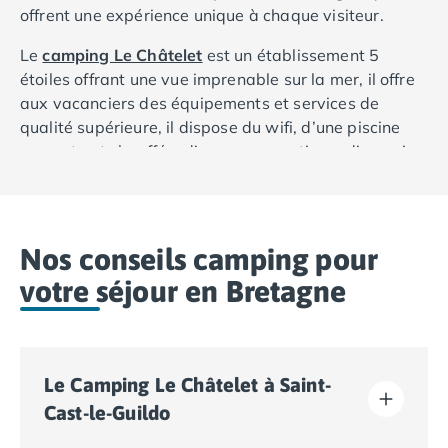
offrent une expérience unique à chaque visiteur.
Le
camping Le Châtelet
est un établissement 5
étoiles offrant une vue imprenable sur la mer, il offre
aux vacanciers des équipements et services de
qualité supérieure, il dispose du wifi, d’une piscine
couverte et chauffée, d’un parc aquatique, d’une aire
de jeux pour enfants et propose de nombreux
divertissements en famille.
Le
camping 5 étoiles La Grande Métairie
, est un
Nos conseils camping pour
camping situé à proximité des plages les plus
votre séjour en Bretagne
populaires de la région, avec des hébergements
spacieux, des piscines, un
club pour enfants
, une aire
de jeux, un terrain multisport et bien plus encore.
Le
camping 4 étoiles La Pommeraie de l'Océan
, est
Le Camping Le Châtelet à Saint-
un camping familial avec des mobil-homes tout
Cast-le-Guildo
confort, une piscine chauffée, une pataugeoire pour
les tout-petits, un club pour enfants, un terrain de