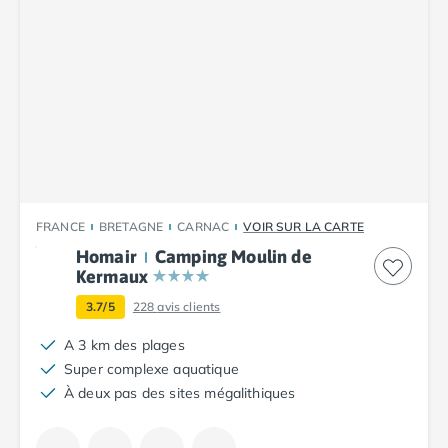
Camping Toscane
Camping Albinia
Camping Cecina
Camping Marina di Bibbona
Camping San Vincenzo
Camping Sarteano
Camping Vénétie
Camping Caorle
Camping Cavallino
Camping Lido di Jesolo
FRANCE
BRETAGNE
CARNAC
VOIR SUR LA CARTE
Camping Pacengo di Lazise
Homair
Camping Moulin de
Camping Sottomarina di Chioggia
Kermaux
Camping Venise
3.7/5
228
avis clients
Camping Portugal
Camping Algarve
A 3 km des plages
Camping Centre Portugal
Super complexe aquatique
Camping Lisbonne
À deux pas des sites mégalithiques
Camping Nazaré
Camping Nord Portugal