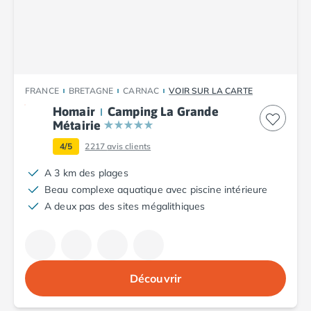
Camping Plouescat
Camping Quimper
Camping Roscoff
Camping Ille-et-Vilaine
Camping Cancale
FRANCE
BRETAGNE
CARNAC
VOIR SUR LA CARTE
Camping Dinard
Homair
Camping La Grande
Camping Saint-Malo
Métairie
Camping Morbihan
Camping Auray
4/5
2217
avis clients
Camping Carnac
A 3 km des plages
Camping La Trinité sur Mer
Beau complexe aquatique avec piscine intérieure
Camping Locmariaquer
A deux pas des sites mégalithiques
Camping Penestin
Camping Quiberon
Camping Sarzeau
Camping Vannes
Découvrir
Camping Champagne-Ardenne
Camping Ardennes