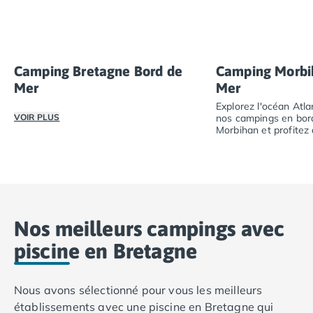
Camping Bretagne Bord de
Camping Morbi
Mer
Mer
Explorez l'océan Atla
VOIR PLUS
nos campings en bor
Morbihan et profitez
nature.
Au cœur de la Bretagne, un camping en bord de mer vous in
Explorez l'océan 
Nos meilleurs campings avec
piscine en Bretagne
Nous avons sélectionné pour vous les meilleurs
établissements avec une piscine en Bretagne qui