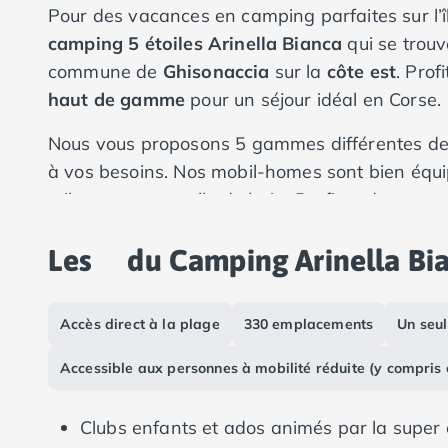
Pour des vacances en camping parfaites sur l’î
Camping Vias-Plage
Camping Pyrénées-Orientales
camping 5 étoiles Arinella Bianca
qui se trou
Camping Argelès-sur-Mer
commune de
Ghisonaccia
sur la
côte est
. Prof
Camping Canet-en-Roussillon
haut de gamme
pour un séjour idéal en Corse.
Camping Collioure
Camping Le Barcarès
Nous vous proposons 5 gammes différentes de
Camping Perpignan
à vos besoins. Nos mobil-homes sont bien équi
Camping Saint-Cyprien
toilettes et une salle de bain. Profitez de votr
Camping Limousin
partager vos repas.
Camping Corrèze
Les
du Camping Arinella Bi
Camping Lorraine
Camping Vosges
Camping Midi-Pyrénées
Accès direct à la plage
330 emplacements
Un seul
Camping Aveyron
Camping Millau
Accessible aux personnes à mobilité réduite (y compris
Camping Nant
Camping Saint-Amans-des-Cots
Camping Gers
Clubs enfants et ados animés par la super
Camping Lot