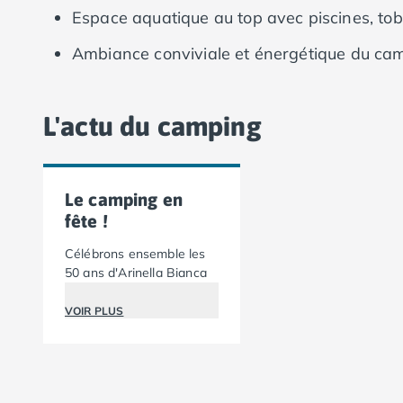
Espace aquatique au top avec piscines, tob
Camping Lot-et-Garonne
Camping Tarn
Ambiance conviviale et énergétique du ca
Camping Nord-Pas-de-Calais
Camping Pas-de-Calais
Camping Berck
L'actu du camping
Camping Boulogne-sur-Mer
Camping Le Portel
Camping Le Touquet
Camping Merlimont
Le camping en
Camping Pays de la Loire
fête !
Camping Loire-Atlantique
Célébrons ensemble les
Camping Guerande
50 ans d'Arinella Bianca
Camping La Baule-Escoublac
Camping La Turballe
VOIR PLUS
Camping Nantes
Camping Pornic
Camping Pornichet
Camping Saint Nazaire