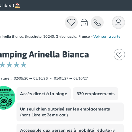
 libre ! ⛱️
rinella Bianca,Bruscheto, 20240, Ghisonaccia, France
-
Voir sur la carte
amping Arinella Bianca
rture :
02/05/26
➞
03/10/26
-
01/05/27
➞
02/10/27
Accès direct à la plage
330 emplacements
Un seul chien autorisé sur les emplacements
(hors 1ère et 2ème cat.)
Accessible aux personnes à mobilité réduite (y