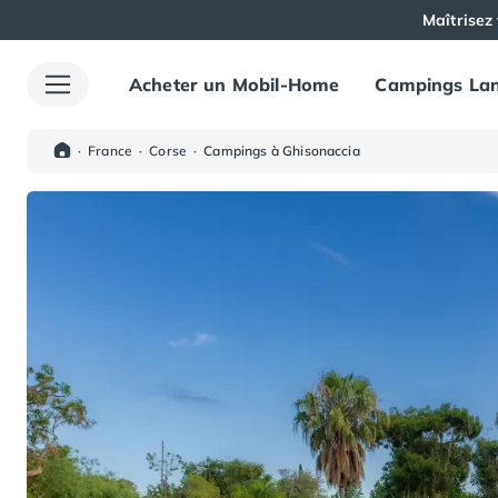
Maîtrisez 
Acheter un Mobil-Home
Campings Lan
Toutes nos destinations
Camping France
Camping Alsace
·
France
·
Corse
·
Campings à Ghisonaccia
Camping Bas-Rhin
Camping Haut-Rhin
Camping Colmar
Camping Mulhouse
Camping Munster
Camping Aquitaine
Camping Dordogne
Camping Carsac-Aillac
Camping Les Eyzies-de-Tayac-Sireuil
Camping Sarlat
Camping Gironde
Camping Bordeaux
Camping Carcans