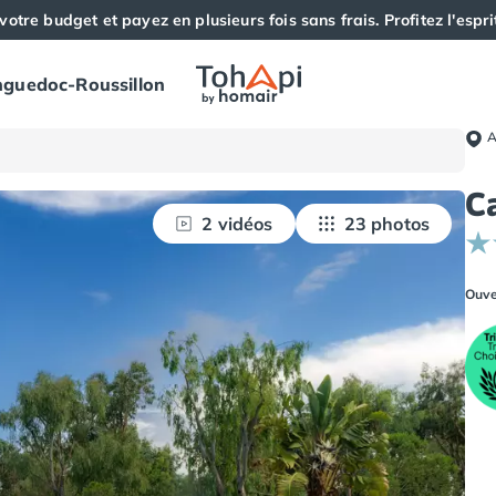
votre budget et payez en plusieurs fois sans frais. Profitez l'esprit
guedoc-Roussillon
A
C
2 vidéos
23 photos
Ouve