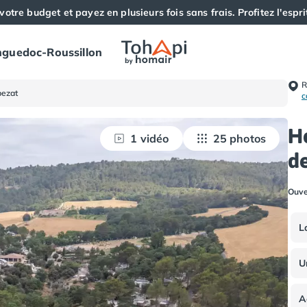
votre budget et payez en plusieurs fois sans frais. Profitez l'esprit
guedoc-Roussillon
R
ezat
c
H
1 vidéo
25 photos
d
Ouve
L
U
A