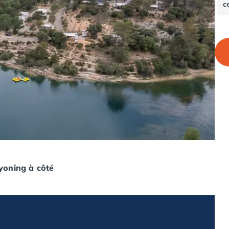
c
yoning à côté