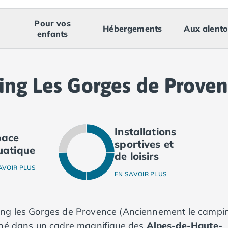
Pour vos
Hébergements
Aux alento
enfants
ing Les Gorges de Prove
Installations
pace
sportives et
uatique
de loisirs
AVOIR PLUS
EN SAVOIR PLUS
ing les Gorges de Provence (Anciennement le campi
hé dans un cadre magnifique des
Alpes-de-Haute-