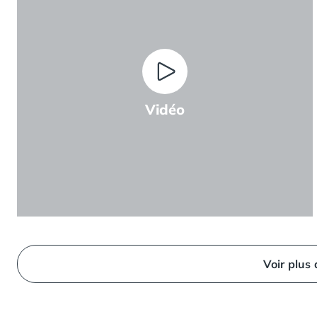
Camping Ardennes
Camping Corse
Camping Corse-du-Sud
Camping Bonifacio
Camping Porto Vecchio
Camping Haute-Corse
Vidéo
Camping Ghisonaccia
Camping Saint-Florent
Camping Franche-Comté
Camping Doubs
Camping Jura
Camping Clairvaux-les-Lacs
Camping Haute-Normandie
Camping Eure
Camping Ile-de-France
Voir plus
Camping Essonne
Camping Seine-et-Marne
Camping Val d'Oise