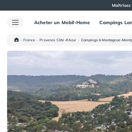
Maîtrisez 
Acheter un Mobil-Home
Campings Lan
Toutes nos destinations
Camping France
Camping Alsace
·
France
·
Provence Côte d'Azur
·
Campings à Montagnac-Montp
Camping Bas-Rhin
Camping Haut-Rhin
Camping Colmar
Camping Mulhouse
Camping Munster
Camping Aquitaine
Camping Dordogne
Camping Carsac-Aillac
Camping Les Eyzies-de-Tayac-Sireuil
Camping Sarlat
Camping Gironde
Camping Bordeaux
Camping Carcans