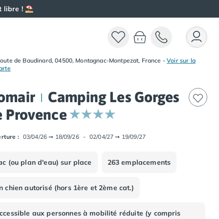
 libre ! ⛱️
oute de Baudinard, 04500, Montagnac-Montpezat, France
-
Voir sur la
arte
omair
Camping Les Gorges
e Provence
rture :
03/04/26
➞
18/09/26
-
02/04/27
➞
19/09/27
ac (ou plan d'eau) sur place
263 emplacements
n chien autorisé (hors 1ère et 2ème cat.)
ccessible aux personnes à mobilité réduite (y compris