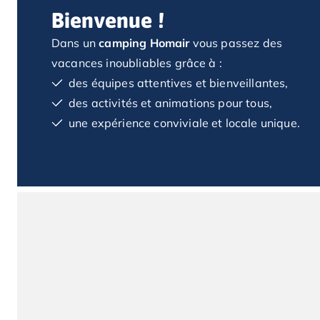
Camping Saint Jean de Luz
Beaucoup de lieux à
Bienvenue !
Camping Basse-Normandie
visiter dans un rayon
d'une heure de route.
Camping Calvados
Dans un
camping Homair
vous passez des
Camping Cabourg
vacances inoubliables grâce à :
Camping Caen
des équipes attentives et bienveillantes,
Camping Honfleur
des activités et animations pour tous,
Camping Houlgate
une expérience conviviale et locale unique.
Camping Ouistreham
Camping Manche
Camping Mont Saint Michel
Camping Bretagne
Camping Côtes d'Armor
Camping Erquy
Camping Saint-Cast-le-Guildo
Camping Finistère
Camping Benodet
Camping Brest
Camping Carantec
Camping Concarneau