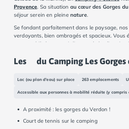
Camping Vias-Plage
Provence
. Sa situation
au cœur des Gorges du
Camping Pyrénées-Orientales
séjour serein en pleine
nature
.
Camping Argelès-sur-Mer
Camping Canet-en-Roussillon
Se fondant parfaitement dans le paysage, n
Camping Collioure
verdoyants, bien ombragés et spacieux. Vous é
Camping Le Barcarès
votre mobile home, qui dispose de la climatisati
Camping Perpignan
Camping Saint-Cyprien
Les
du Camping Les Gorges
Camping Limousin
Camping Corrèze
Camping Lorraine
Lac (ou plan d'eau) sur place
263 emplacements
U
Camping Vosges
Camping Midi-Pyrénées
Accessible aux personnes à mobilité réduite (y compris
Camping Aveyron
Camping Millau
Camping Nant
A proximité : les gorges du Verdon !
Camping Saint-Amans-des-Cots
Court de tennis sur le camping
Camping Gers
Camping Lot