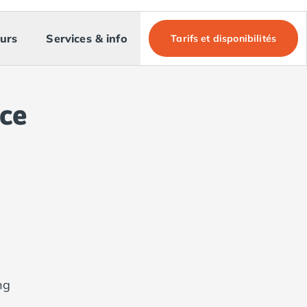
urs
Services & info
Tarifs et disponibilités
nce
ng