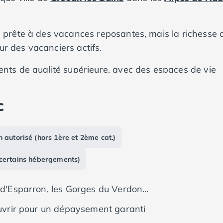
prête à des vacances reposantes, mais la richesse 
ur des vacanciers actifs.
ts de qualité supérieure, avec des espaces de vie
us choisissiez l'un de nos mobil-homes de luxe équi
 tente, vous trouverez ces qualités chez nous. Nos
c
 verts luxuriants qui contribuent à une expérience
n autorisé (hors 1ère et 2ème cat.)
 certains hébergements)
 d'Esparron, les Gorges du Verdon...
couvrir pour un dépaysement garanti