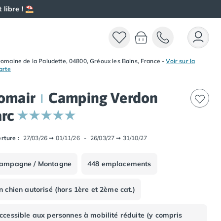
 libre ! ⛱️
omaine de la Paludette, 04800, Gréoux les Bains, France
-
Voir sur la
arte
omair
Camping Verdon
arc
rture :
27/03/26
➞
01/11/26
-
26/03/27
➞
31/10/27
ampagne / Montagne
448 emplacements
n chien autorisé (hors 1ère et 2ème cat.)
ccessible aux personnes à mobilité réduite (y compris