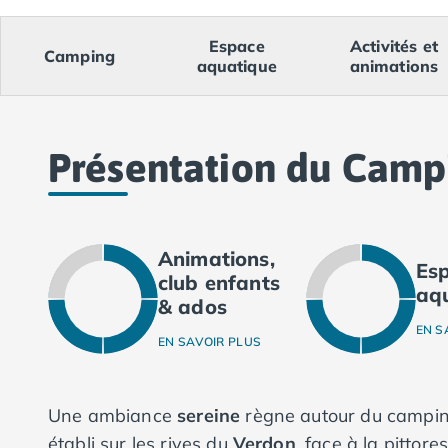
Camping Val-de-Marne
Camping Languedoc-Roussillon
Espace
Activités et
Camping Aude
Camping
aquatique
animations
Camping Gruissan
Camping Narbonne-Plage
Camping Sigean
Camping Gard
Présentation du Camp
Camping Aigues-Mortes
Camping Grau-du-Roi
Camping Nîmes
Camping Hérault
Animations,
Es
Camping Agde
club enfants
aq
Camping Béziers
& ados
Camping La Grande Motte
EN S
Camping Marseillan-Plage
EN SAVOIR PLUS
Camping Montpellier
Camping Palavas-les-Flots
Une ambiance
sereine
règne autour du campi
Camping Sète
Camping Valras-Plage
établi sur les rives du
Verdon
, face à la pittore