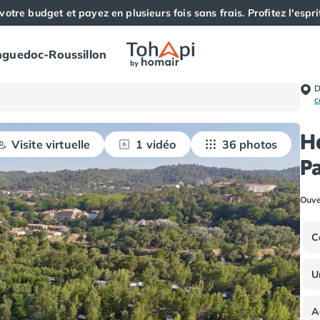
votre budget et payez en plusieurs fois sans frais. Profitez l'esprit
guedoc-Roussillon
D
c
H
Visite virtuelle
1 vidéo
36 photos
P
Ouve
C
U
A