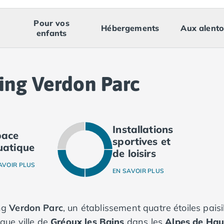
Pour vos
Hébergements
Aux alento
enfants
ing Verdon Parc
Installations
pace
sportives et
uatique
de loisirs
AVOIR PLUS
EN SAVOIR PLUS
ng
Verdon Parc
, un établissement quatre étoiles paisi
sque ville de
Gréoux les Bains
dans les
Alpes de Hau