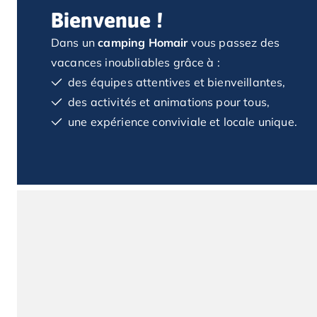
Camping Saint Jean de Luz
Bienvenue !
Camping Basse-Normandie
Camping Calvados
Dans un
camping Homair
vous passez des
Camping Cabourg
vacances inoubliables grâce à :
Camping Caen
des équipes attentives et bienveillantes,
Camping Honfleur
des activités et animations pour tous,
Camping Houlgate
une expérience conviviale et locale unique.
Camping Ouistreham
Camping Manche
Camping Mont Saint Michel
Camping Bretagne
Camping Côtes d'Armor
Camping Erquy
Camping Saint-Cast-le-Guildo
Camping Finistère
Camping Benodet
Camping Brest
Camping Carantec
Camping Concarneau