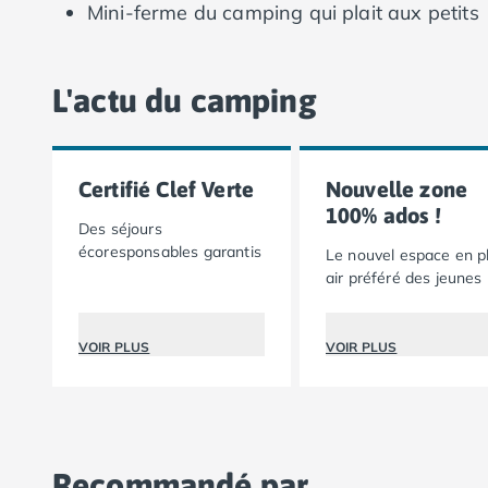
Mini-ferme du camping qui plait aux petits
Camping Lot-et-Garonne
Camping Tarn
Camping Nord-Pas-de-Calais
L'actu du camping
Camping Pas-de-Calais
Camping Berck
Camping Boulogne-sur-Mer
Camping Le Portel
Certifié Clef Verte
Nouvelle zone
Camping Le Touquet
100% ados !
Des séjours
Camping Merlimont
écoresponsables garantis
Le nouvel espace en p
Camping Pays de la Loire
air préféré des jeunes
Camping Loire-Atlantique
Camping Guerande
Camping La Baule-Escoublac
VOIR PLUS
VOIR PLUS
Camping La Turballe
Camping Nantes
Camping Pornic
Camping Pornichet
Camping Saint Nazaire
Recommandé par