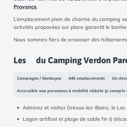
Camping Vias-Plage
Provence
.
Camping Pyrénées-Orientales
Camping Argelès-sur-Mer
L’emplacement plein de charme du camping se 
Camping Canet-en-Roussillon
activités proposées sur place garantit le bonhe
Camping Collioure
Camping Le Barcarès
Nous sommes fiers de proposer des hébergemen
Camping Perpignan
bien équipés, modernes et confortables. Que vo
Camping Saint-Cyprien
de spas, un bungalow d'entrée de gamme ou une
Les
du Camping Verdon Par
Camping Limousin
emplacements sont bordés de nombreux espaces
Camping Corrèze
camping
authentique.
Camping Lorraine
Campagne / Montagne
448 emplacements
Un chie
Camping Vosges
Camping Midi-Pyrénées
Accessible aux personnes à mobilité réduite (y compris
Camping Aveyron
Camping Millau
Camping Nant
Admirez et visitez Gréoux-les-Bains, le Lac
Camping Saint-Amans-des-Cots
Lagon artificel et plage de sable fin à dé
Camping Gers
Camping Lot