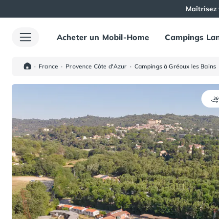
Maîtrisez 
Acheter un Mobil-Home
Campings Lan
Toutes nos destinations
Camping France
Camping Alsace
·
France
·
Provence Côte d'Azur
·
Campings à Gréoux les Bains
Camping Bas-Rhin
Camping Haut-Rhin
Camping Colmar
Camping Mulhouse
Camping Munster
Camping Aquitaine
Camping Dordogne
Camping Carsac-Aillac
Camping Les Eyzies-de-Tayac-Sireuil
Camping Sarlat
Camping Gironde
Camping Bordeaux
Camping Carcans