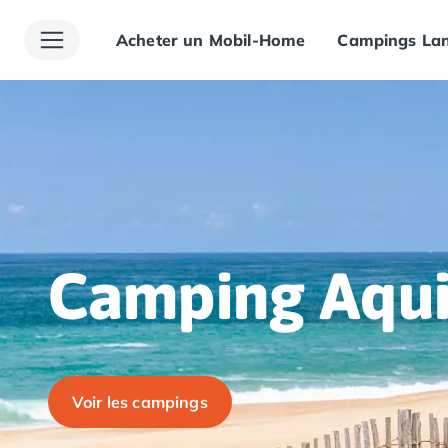
Acheter un Mobil-Home
Campings Lan
Toutes nos destinations
Camping France
Camping Alsace
Camping Bas-Rhin
Camping Haut-Rhin
Camping Colmar
Camping Mulhouse
Camping Munster
Camping Aquitaine
Camping Dordogne
Camping Aqui
Camping Carsac-Aillac
Camping Les Eyzies-de-Tayac-Sireuil
Camping Sarlat
Camping Gironde
Camping Bordeaux
Voir les campings
Camping Carcans
Camping Hourtin