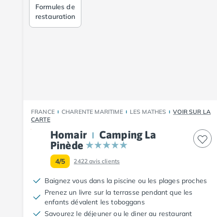
Camping Fouesnant
Formules de
Camping Plouescat
restauration
Camping Quimper
Camping Roscoff
Camping Ille-et-Vilaine
Camping Cancale
Camping Dinard
Camping Saint-Malo
Camping Morbihan
Camping Auray
FRANCE
CHARENTE MARITIME
LES MATHES
VOIR SUR LA
Camping Carnac
CARTE
Camping La Trinité sur Mer
Homair
Camping La
Camping Locmariaquer
Pinède
Camping Penestin
4/5
2422
avis clients
Camping Quiberon
Camping Sarzeau
Baignez vous dans la piscine ou les plages proches
Camping Vannes
Prenez un livre sur la terrasse pendant que les
Camping Champagne-Ardenne
enfants dévalent les toboggans
Camping Ardennes
Savourez le déjeuner ou le diner au restaurant