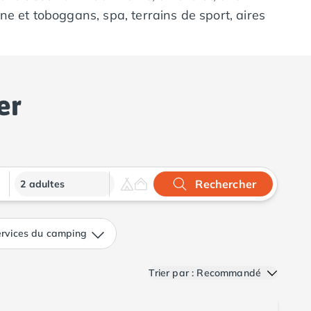
e et toboggans, spa, terrains de sport, aires
s au jeux cocktails en terrasse, en passant par
 mer
!
er
Rechercher
2 adultes
rvices du camping
Trier par : Recommandé