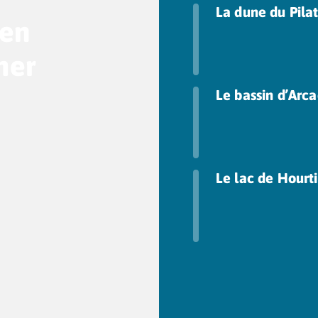
La dune du Pila
 en
mer
Le bassin d’Arc
Le lac de Hourt