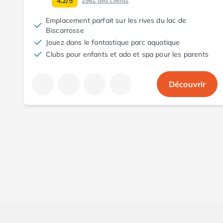
4.2/5
2562
avis clients
Camping Aude
Emplacement parfait sur les rives du lac de
Camping Gruissan
Biscarrosse
Camping Narbonne-Plage
Jouez dans le fantastique parc aquatique
Camping Sigean
Clubs pour enfants et ado et spa pour les parents
Camping Gard
Camping Aigues-Mortes
Camping Grau-du-Roi
Découvrir
Camping Nîmes
Camping Hérault
Camping Agde
Camping Béziers
Camping La Grande Motte
Camping Marseillan-Plage
Camping Montpellier
Camping Palavas-les-Flots
Camping Sète
Camping Valras-Plage
Camping Vias-Plage