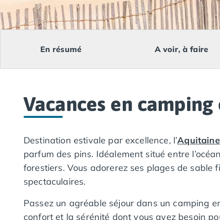
Camping Lacanau
Camping Soulac sur Mer
Camping Vendays-Montalivet
Camping Les Landes
En résumé
A voir, à faire
Camping Biscarrosse
Camping Capbreton
Camping Hossegor
Camping Messanges
Vacances en camping 
Camping Moliets et Maa
Camping Sanguinet
Camping Seignosse
Camping Vieux Boucau les Bains
Destination estivale par excellence, l’
Aquitaine
Camping Pyrénées Atlantiques
parfum des pins. Idéalement situé entre l’océan
Camping Bayonne
forestiers. Vous adorerez ses plages de sable f
Camping Biarritz
spectaculaires.
Camping Bidart
Camping Hendaye
Passez un agréable séjour dans un camping e
Camping Saint Jean de Luz
confort et la sérénité dont vous avez besoin p
Camping Basse-Normandie