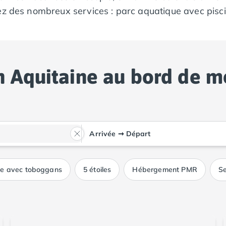
ez des nombreux services : parc aquatique avec piscin
 des animations pour toute la famille, du club enfant
de la Nouvelle-Aquitaine avec un
camping en bord de
n Aquitaine au bord de m
Arrivée
➞
Départ
ue avec toboggans
5 étoiles
Hébergement PMR
Se