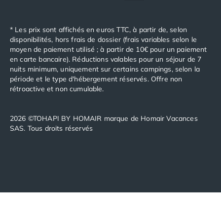
Camping Saint-Palais-sur-Mer
Camping Provence-Alpes-Côte d'Azur
* Les prix sont affichés en euros TTC, à partir de, selon
Camping Alpes-de-Haute-Provence
disponibilités, hors frais de dossier (frais variables selon le
Camping Castellane
moyen de paiement utilisé ; à partir de 10€ pour un paiement
Camping Gréoux les Bains
en carte bancaire). Réductions valables pour un séjour de 7
Camping Alpes-Maritimes
nuits minimum, uniquement sur certains campings, selon la
période et le type d'hébergement réservés. Offre non
Camping Antibes
rétroactive et non cumulable.
Camping Cagnes-sur-Mer
Camping Nice
Camping Bouches du Rhône
2026 ©TOHAPI BY HOMAIR marque de Homair Vacances
Camping Aix-en-Provence
SAS. Tous droits réservés
Camping Arles
Camping Cassis
Camping La Ciotat
Camping La Roque-d'Anthéron
Camping Marseille
Camping Martigues
Camping Var