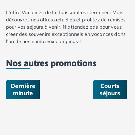
Camping Lacanau
Camping Soulac sur Mer
L'offre Vacances de la Toussaint est terminée. Mais
Camping Vendays-Montalivet
découvrez nos offres actuelles et profitez de remises
Camping Les Landes
pour vos séjours à venir. N'attendez pas pour vous
Camping Biscarrosse
créer des souvenirs exceptionnels en vacances dans
Camping Capbreton
l'un de nos nombreux campings !
Camping Hossegor
De
Camping Messanges
3
à
Camping Moliets et Maa
Nos autres promotions
6
Camping Sanguinet
nuits
!
Camping Seignosse
Camping Vieux Boucau les Bains
Dernière
Courts
Camping Pyrénées Atlantiques
minute
séjours
Camping Bayonne
Camping Biarritz
Camping Bidart
Camping Hendaye
Camping Saint Jean de Luz
Camping Basse-Normandie