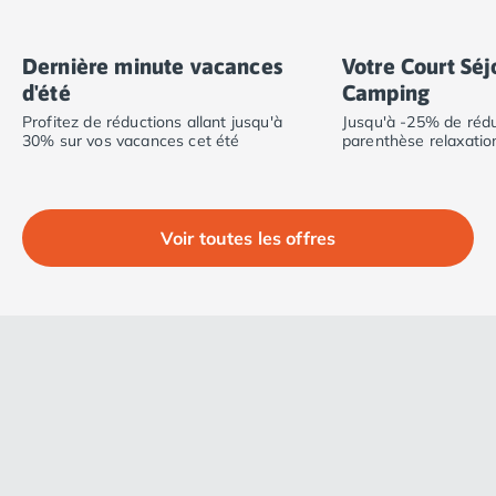
Camping Calvados
Camping Cabourg
Dernière minute vacances
Votre Court Séj
Camping Caen
d'été
Camping
Camping Honfleur
Camping Houlgate
Profitez de réductions allant jusqu'à
Jusqu'à -25% de rédu
30% sur vos vacances cet été
parenthèse relaxatio
Camping Ouistreham
Camping Manche
Camping Mont Saint Michel
Camping Bretagne
Voir toutes les offres
Camping Côtes d'Armor
Camping Erquy
Camping Saint-Cast-le-Guildo
Camping Finistère
Camping Benodet
Camping Brest
Camping Carantec
Camping Concarneau
Camping Douarnenez
Camping Fouesnant