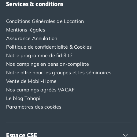
Camping Tarn
Services & conditions
Camping Nord-Pas-de-Calais
Camping Pas-de-Calais
Conditions Générales de Location
Camping Berck
Mentions légales
Camping Boulogne-sur-Mer
Camping Le Portel
Assurance Annulation
Camping Le Touquet
Politique de confidentialité & Cookies
Camping Merlimont
Notre programme de fidélité
Camping Pays de la Loire
Nos campings en pension-complète
Camping Loire-Atlantique
Notre offre pour les groupes et les séminaires
Camping Guerande
Vente de Mobil-Home
Camping La Baule-Escoublac
Camping La Turballe
Nos campings agréés VACAF
Camping Nantes
Le blog Tohapi
Camping Pornic
Paramètres des cookies
Camping Pornichet
Camping Saint Nazaire
Camping Maine-et-Loire
Camping Saumur
Espace CSE