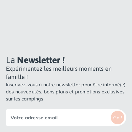
Camping Plouescat
Camping Quimper
Camping Roscoff
Camping Ille-et-Vilaine
Camping Cancale
Camping Dinard
Camping Saint-Malo
Camping Morbihan
La
Newsletter !
Camping Auray
Expérimentez les meilleurs moments en
Camping Carnac
Camping La Trinité sur Mer
famille !
Camping Locmariaquer
Inscrivez-vous à notre newsletter pour être informé(e)
Camping Penestin
des nouveautés, bons plans et promotions exclusives
Camping Quiberon
sur les campings
Camping Sarzeau
Camping Vannes
Go !
Camping Champagne-Ardenne
Camping Ardennes