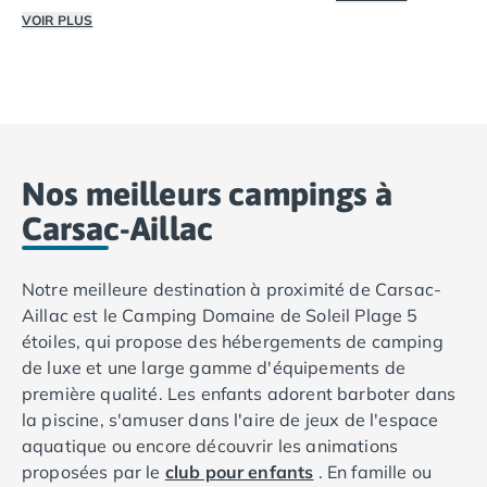
Camping avec spa, espace bien-être
VOIR PLUS
Camping bord de mer
Choisissez un camp
Camping Bord de Rivière
Profitez d’un séjour en camping dans les Landes, face à 
Camping en bord de lac
Camping Tohapi agréés VACAF
Par destination
Camping 4 étoiles Les Landes
Camping 5 étoiles Bretagne
Nos meilleurs campings à
Camping 5 étoiles Vendée
Carsac-Aillac
Camping Atlantique
Camping avec parc aquatique Ardèche
Notre meilleure destination à proximité de Carsac-
Camping avec parc aquatique Bretagne
Aillac est le Camping Domaine de Soleil Plage 5
Camping avec parc aquatique Dordogne
étoiles, qui propose des hébergements de camping
Camping avec parc aquatique Espagne
de luxe et une large gamme d'équipements de
Camping avec parc aquatique Les Landes
première qualité. Les enfants adorent barboter dans
Camping avec piscine Annecy
la piscine, s'amuser dans l'aire de jeux de l'espace
Camping en bord de mer Aquitaine
aquatique ou encore découvrir les animations
Camping en bord de mer Bretagne
proposées par le
club pour enfants
. En famille ou
Camping en bord de mer Calvados