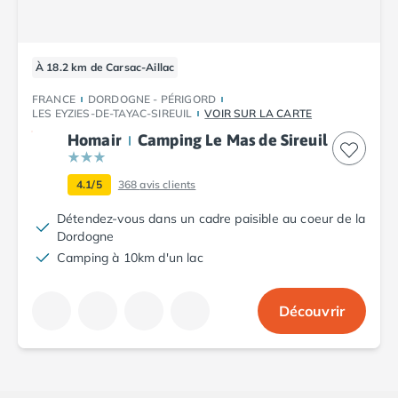
Camping Cantabria
Camping Catalogne
Camping Costa Brava
À 18.2 km de Carsac-Aillac
Camping Barcelone
Camping Blanes
FRANCE
DORDOGNE - PÉRIGORD
LES EYZIES-DE-TAYAC-SIREUIL
VOIR SUR LA CARTE
Camping Cadaques
Camping Calonge
Homair
Camping Le Mas de Sireuil
Camping Empuriabrava
Camping Lloret De Mar
4.1/5
368
avis clients
Camping Palamos
Détendez-vous dans un cadre paisible au coeur de la
Camping Pals
Dordogne
Camping Platja d'Aro
Camping à 10km d'un lac
Camping Tossa de Mar
Camping Costa Dorada
Camping Cambrils
Découvrir
Camping Creixell
Camping Salou
Camping Tarragone
Camping Italie