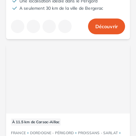
Une localisation idéale dans le Périgord
Camping Saint-Palais-sur-Mer
A seulement 30 km de la ville de Bergerac
Camping Provence-Alpes-Côte d'Azur
Camping Alpes-de-Haute-Provence
Découvrir
Camping Castellane
Camping Gréoux les Bains
Camping Alpes-Maritimes
Camping Antibes
Camping Cagnes-sur-Mer
Camping Nice
Camping Bouches du Rhône
Camping Aix-en-Provence
Camping Arles
Camping Cassis
Camping La Ciotat
Camping La Roque-d'Anthéron
Camping Marseille
Camping Martigues
À 11.5 km de Carsac-Aillac
Camping Var
FRANCE
DORDOGNE - PÉRIGORD
PROISSANS - SARLAT