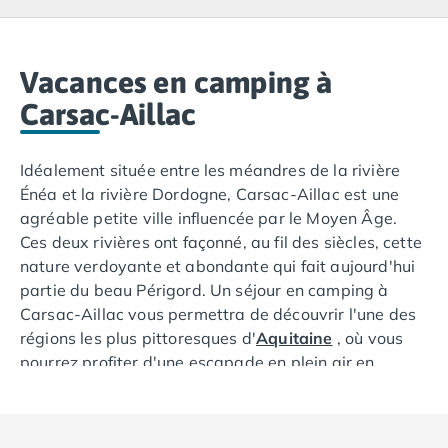
Camping Lacanau
Camping Soulac sur Mer
Camping Vendays-Montalivet
Camping Les Landes
Vacances en camping à
Camping Biscarrosse
Carsac-Aillac
Camping Capbreton
Camping Hossegor
Idéalement située entre les méandres de la rivière
Camping Messanges
Énéa et la rivière Dordogne, Carsac-Aillac est une
Camping Moliets et Maa
agréable petite ville influencée par le Moyen Âge.
Camping Sanguinet
Ces deux rivières ont façonné, au fil des siècles, cette
Camping Seignosse
nature verdoyante et abondante qui fait aujourd'hui
Camping Vieux Boucau les Bains
partie du beau Périgord. Un séjour en camping à
Camping Pyrénées Atlantiques
Carsac-Aillac vous permettra de découvrir l'une des
Camping Bayonne
régions les plus pittoresques d'
Aquitaine
, où vous
Camping Biarritz
pourrez profiter d'une escapade en plein air en
Camping Bidart
France
. Explorez la campagne environnante à pied
Camping Hendaye
ou à vélo, où aventurez-vous dans les alentours du
Camping Saint Jean de Luz
village.
Camping Basse-Normandie