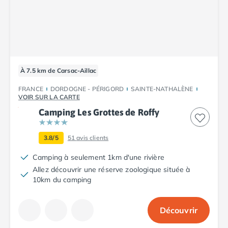
Camping Tarn
Camping Nord-Pas-de-Calais
Camping Pas-de-Calais
Camping Berck
Camping Boulogne-sur-Mer
Camping Le Portel
À 7.5 km de Carsac-Aillac
Camping Le Touquet
Camping Merlimont
FRANCE
DORDOGNE - PÉRIGORD
SAINTE-NATHALÈNE
VOIR SUR LA CARTE
Camping Pays de la Loire
Camping Loire-Atlantique
Camping Les Grottes de Roffy
Camping Guerande
Camping La Baule-Escoublac
3.8/5
51
avis clients
Camping La Turballe
Camping à seulement 1km d'une rivière
Camping Nantes
Allez découvrir une réserve zoologique située à
Camping Pornic
10km du camping
Camping Pornichet
Camping Saint Nazaire
Camping Maine-et-Loire
Découvrir
Camping Saumur