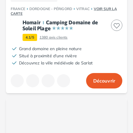
Camping Argelès-sur-Mer
FRANCE
DORDOGNE - PÉRIGORD
VITRAC
VOIR SUR LA
Camping Canet-en-Roussillon
CARTE
Camping Collioure
Homair
Camping Domaine de
Camping Le Barcarès
Soleil Plage
Camping Perpignan
4.1/5
1380
avis clients
Camping Saint-Cyprien
Camping Limousin
Grand domaine en pleine nature
Camping Corrèze
Situé à proximité d'une rivière
Camping Lorraine
Découvrez la ville médiévale de Sarlat
Camping Vosges
Camping Midi-Pyrénées
Découvrir
Camping Aveyron
Camping Millau
Camping Nant
Camping Saint-Amans-des-Cots
Camping Gers
Camping Lot
Camping Lot-et-Garonne