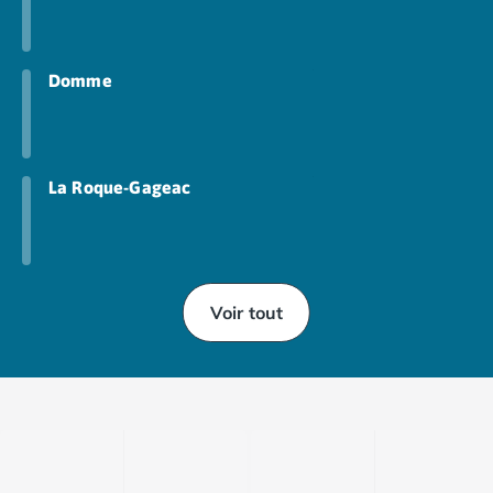
Camping Toscane
Camping Albinia
Camping Cecina
Domme
Camping Marina di Bibbona
Camping San Vincenzo
Camping Sarteano
Camping Vénétie
Camping Caorle
La Roque-Gageac
Camping Cavallino
Camping Lido di Jesolo
Camping Pacengo di Lazise
Camping Sottomarina di Chioggia
Voir tout
Camping Venise
Camping Portugal
Camping Algarve
Camping Centre Portugal
Camping Lisbonne
Camping Nazaré
Camping Nord Portugal