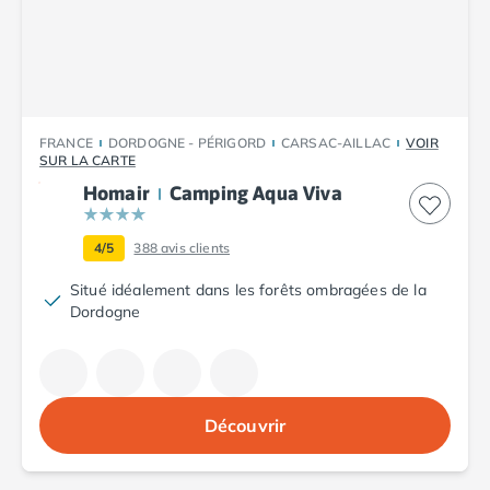
Camping Plouescat
Camping Quimper
Camping Roscoff
Camping Ille-et-Vilaine
Camping Cancale
FRANCE
DORDOGNE - PÉRIGORD
CARSAC-AILLAC
VOIR
Camping Dinard
SUR LA CARTE
Camping Saint-Malo
Homair
Camping Aqua Viva
Camping Morbihan
Camping Auray
4/5
388
avis clients
Camping Carnac
Camping La Trinité sur Mer
Situé idéalement dans les forêts ombragées de la
Camping Locmariaquer
Dordogne
Camping Penestin
Camping Quiberon
Camping Sarzeau
Camping Vannes
Découvrir
Camping Champagne-Ardenne
Camping Ardennes