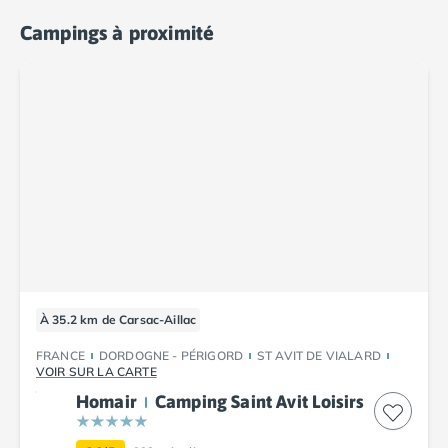
Camping Corse
Camping Corse-du-Sud
Campings à proximité
Camping Bonifacio
Camping Porto Vecchio
Camping Haute-Corse
Camping Ghisonaccia
Camping Saint-Florent
Camping Franche-Comté
Camping Doubs
Camping Jura
Camping Clairvaux-les-Lacs
Camping Haute-Normandie
Camping Eure
Camping Ile-de-France
À 35.2 km de Carsac-Aillac
Camping Essonne
FRANCE
DORDOGNE - PÉRIGORD
ST AVIT DE VIALARD
Camping Seine-et-Marne
VOIR SUR LA CARTE
Camping Val d'Oise
Homair
Camping Saint Avit Loisirs
Camping Val-de-Marne
Camping Languedoc-Roussillon