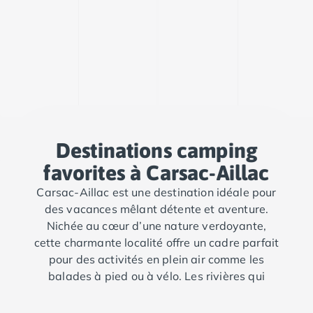
Camping Porto
Camping Croatie
Camping Comté de Zadar
Camping Dalmatie
Camping Istrie
Camping Porec
Camping Pula
Camping Rovinj
Camping Kvarner
Destinations camping
Autres destinations
favorites à Carsac-Aillac
Camping Suisse
Camping Belgique
Carsac-Aillac est une destination idéale pour
Camping Pays-Bas
des vacances mêlant détente et aventure.
Camping Brabant-Septentrional
Nichée au cœur d’une nature verdoyante,
Camping Frise
cette charmante localité offre un cadre parfait
Camping Hollande-Méridionale
pour des activités en plein air comme les
Camping Limbourg
balades à pied ou à vélo. Les rivières qui
Camping Overijssel
l'entourent permettent de profiter de
Camping Zélande
moments rafraîchissants et d’expériences