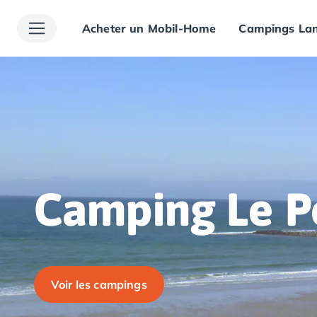
Acheter un Mobil-Home
Campings Lan
Toutes nos destinations
Camping France
Camping Alsace
Camping Bas-Rhin
Camping Haut-Rhin
Camping Colmar
Camping Mulhouse
Camping Munster
Camping Aquitaine
Camping Dordogne
Camping Le P
Camping Carsac-Aillac
Camping Les Eyzies-de-Tayac-Sireuil
Camping Sarlat
Camping Gironde
Camping Bordeaux
Voir les campings
Camping Carcans
Camping Hourtin