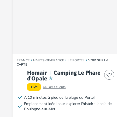
Camping Fouesnant
Camping Plouescat
Camping Quimper
Camping Roscoff
Camping Ille-et-Vilaine
Camping Cancale
Camping Dinard
Camping Saint-Malo
Camping Morbihan
Camping Auray
FRANCE
HAUTS-DE-FRANCE
LE PORTEL
VOIR SUR LA
Camping Carnac
CARTE
Camping La Trinité sur Mer
Homair
Camping Le Phare
Camping Locmariaquer
d'Opale
Camping Penestin
3.6/5
418
avis clients
Camping Quiberon
Camping Sarzeau
A 10 minutes à pied de la plage du Portel
Camping Vannes
Emplacement idéal pour explorer l'histoire locale de
Camping Champagne-Ardenne
Boulogne-sur-Mer
Camping Ardennes