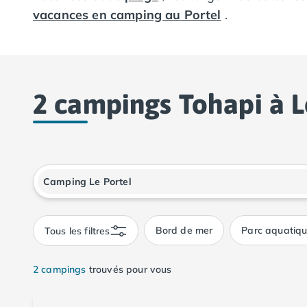
Camping Calvados
vacances en camping au Portel
.
Camping Cabourg
Camping Caen
Camping Honfleur
Camping Houlgate
Camping Ouistreham
2 campings Tohapi à L
Camping Manche
Camping Mont Saint Michel
Camping Bretagne
Camping Côtes d'Armor
Fenêtre de dialogue fermée
Camping Erquy
Camping Saint-Cast-le-Guildo
Camping Finistère
Camping Benodet
Bord de mer
Parc aquatiq
Tous les filtres
Camping Brest
Camping Carantec
2 campings
trouvés pour vous
Camping Concarneau
Camping Douarnenez