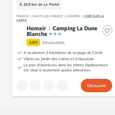
À 16.9 km de Le Portel
Camping Aude
Camping Gruissan
FRANCE
HAUTS-DE-FRANCE
CAMIERS
VOIR SUR LA
Camping Narbonne-Plage
CARTE
Camping Sigean
Homair
Camping La Dune
Camping Gard
Blanche
Camping Aigues-Mortes
Camping Grau-du-Roi
3.8/5
334
avis clients
Camping Nîmes
A seulement 3 kilomètres de la plage de Cécile
Camping Hérault
Vibrez au Jardin des Lianes et à Nausicaa
Camping Agde
Le parc d'aventures dans les arbres Opalaventure
Camping Béziers
est situé à seulement quatre kilomètres
Camping La Grande Motte
Camping Marseillan-Plage
Camping Montpellier
Découvrir
Camping Palavas-les-Flots
Camping Sète
Camping Valras-Plage
Camping Vias-Plage