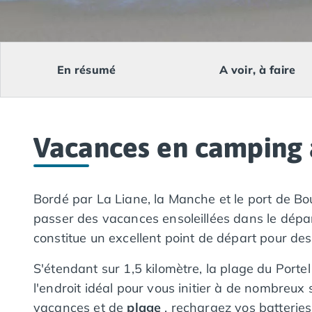
Camping Lacanau
Camping Soulac sur Mer
Camping Vendays-Montalivet
Camping Les Landes
En résumé
A voir, à faire
Camping Biscarrosse
Camping Capbreton
Camping Hossegor
Camping Messanges
Vacances en camping à
Camping Moliets et Maa
Camping Sanguinet
Camping Seignosse
Camping Vieux Boucau les Bains
Bordé par La Liane, la Manche et le port de Bou
Camping Pyrénées Atlantiques
passer des vacances ensoleillées dans le dép
Camping Bayonne
constitue un excellent point de départ pour de
Camping Biarritz
Camping Bidart
S'étendant sur 1,5 kilomètre, la plage du Porte
Camping Hendaye
l'endroit idéal pour vous initier à de nombreu
Camping Saint Jean de Luz
vacances et de
plage
, rechargez vos batteries
Camping Basse-Normandie