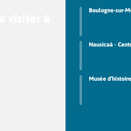
Boulogne-sur-M
à visiter à
Nausicaá - Cent
Musée d’histoir