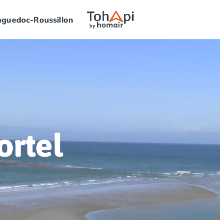
guedoc-Roussillon
ortel