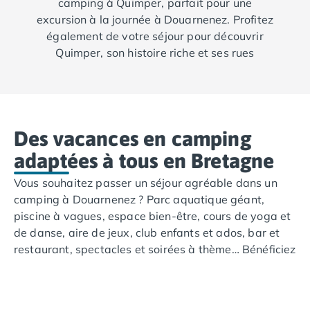
camping à Quimper, parfait pour une
Camping Abruzzes
excursion à la journée à Douarnenez. Profitez
Camping Emilie Romagne
également de votre séjour pour découvrir
Camping Bologne
Quimper, son histoire riche et ses rues
Camping Cesenatico
pittoresques, tout en vous détendant sur les
Camping Lido Di Spina
rives de l'Odet.
Camping Ravenne
Camping Riccione
Camping Rimini
Des vacances en camping
Camping Frioul-Vénétie Julienne
adaptées à tous en Bretagne
Camping Latium
Camping Rome
Vous souhaitez passer un séjour agréable dans un
Camping Lombardie
camping à Douarnenez ? Parc aquatique géant,
Camping Piémont
piscine à vagues, espace bien-être, cours de yoga et
Camping Pouilles
de danse, aire de jeux, club enfants et ados, bar et
Camping Gallipoli
restaurant, spectacles et soirées à thème… Bénéficiez
Camping Sardaigne
de tous nos services et animations pour rythmer vos
Camping Alghero
vacances dans un camping à Douarnenez !
Camping Muravera
Découvrez vite les meilleurs campings en Bretagne !