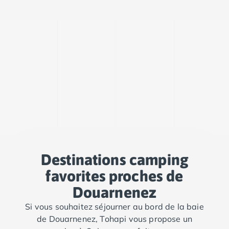
Camping Cantabria
Camping Catalogne
Camping Costa Brava
Camping Barcelone
Camping Blanes
Camping Cadaques
Camping Calonge
Camping Empuriabrava
Camping Lloret De Mar
Camping Palamos
Camping Pals
Camping Platja d'Aro
Camping Tossa de Mar
Destinations camping
Camping Costa Dorada
favorites proches de
Camping Cambrils
Douarnenez
Camping Creixell
Camping Salou
Si vous souhaitez séjourner au bord de la baie
Camping Tarragone
de Douarnenez, Tohapi vous propose un
Camping Italie