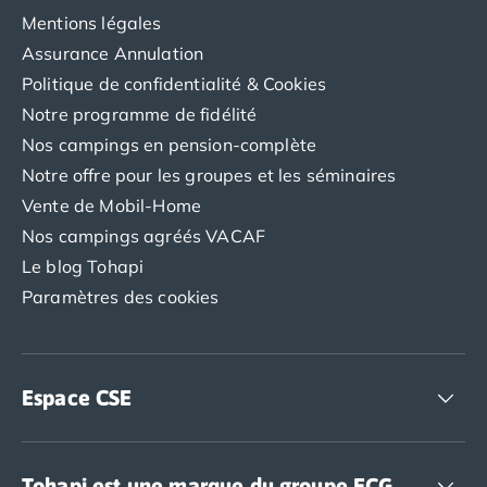
Promos d'été 2026
Mentions légales
Nos hébergements
Assurance Annulation
Nos Mobils-Homes
/nos-hebergements/location-mobil-
Politique de confidentialité & Cookies
Nos Tentes équipées
/nos-hebergements/location-tente
Notre programme de fidélité
Nos Emplacements
/nos-hebergements/location-empla
Nos campings en pension-complète
La marque Tohapi by Homair
Notre offre pour les groupes et les séminaires
Vivez l'expérience
Qui sommes nous ?
Vente de Mobil-Home
Services et infos pratiques
Nos campings agréés VACAF
Nos modes de paiement
Le blog Tohapi
Paiement en plusieurs fois
Paramètres des cookies
Paiement en plusieurs fois - avec ONEY BANK
Notre programme de fidélité
Devenir propriétaire
Camping en Dordogne
Espace CSE
Camping avec terrain de tennis
Camping avec salle de sport
Accédez à nos offres CSE
Tohapi est une marque du groupe ECG