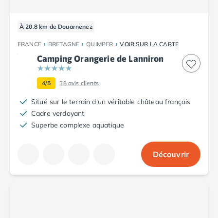
Camping Tarn
Camping Nord-Pas-de-Calais
Camping Pas-de-Calais
À 20.8 km de Douarnenez
Camping Berck
FRANCE
BRETAGNE
QUIMPER
VOIR SUR LA CARTE
Camping Boulogne-sur-Mer
Camping Orangerie de Lanniron
Camping Le Portel
Camping Le Touquet
Camping Merlimont
4/5
38
avis clients
Camping Pays de la Loire
Situé sur le terrain d'un véritable château français
Camping Loire-Atlantique
Cadre verdoyant
Camping Guerande
Superbe complexe aquatique
Camping La Baule-Escoublac
Camping La Turballe
Camping Nantes
Découvrir
Camping Pornic
Camping Pornichet
Camping Saint Nazaire
Camping Maine-et-Loire
Camping Saumur