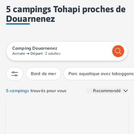
Camping Calvados
5 campings Tohapi proches de
Camping Cabourg
Douarnenez
Camping Caen
Camping Honfleur
Camping Houlgate
Camping Ouistreham
Camping Manche
Camping Douarnenez
Camping Mont Saint Michel
Arrivée
➞
Départ
2 adultes
Camping Bretagne
Camping Côtes d'Armor
Bord de mer
Parc aquatique avec toboggans
Camping Erquy
Camping Saint-Cast-le-Guildo
Camping Finistère
5 campings
trouvés pour vous
Recommandé
Camping Benodet
Camping Brest
Camping Carantec
Camping Concarneau
Camping Douarnenez
Camping Fouesnant