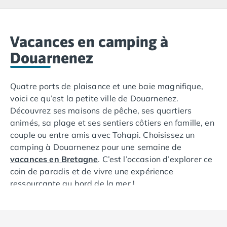
Camping Lacanau
Camping Soulac sur Mer
Camping Vendays-Montalivet
Camping Les Landes
Vacances en camping à
Camping Biscarrosse
Douarnenez
Camping Capbreton
Camping Hossegor
Quatre ports de plaisance et une baie magnifique,
Camping Messanges
voici ce qu’est la petite ville de Douarnenez.
Camping Moliets et Maa
Découvrez ses maisons de pêche, ses quartiers
Camping Sanguinet
animés, sa plage et ses sentiers côtiers en famille, en
Camping Seignosse
couple ou entre amis avec Tohapi. Choisissez un
Camping Vieux Boucau les Bains
camping à Douarnenez pour une semaine de
Camping Pyrénées Atlantiques
vacances en Bretagne
. C’est l’occasion d’explorer ce
Camping Bayonne
coin de paradis et de vivre une expérience
Camping Biarritz
ressourçante au bord de la mer !
Camping Bidart
Camping Hendaye
Camping Saint Jean de Luz
Camping Basse-Normandie