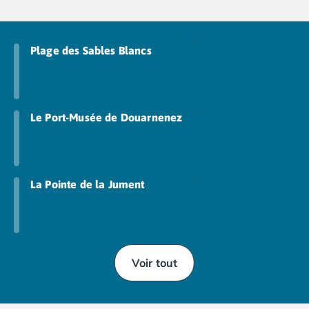
Camping Fréjus
Camping Hyères les Palmiers
Camping Port Grimaud
Plage des Sables Blancs
Camping Saint-Aygulf
Camping Saint-Mandrier-sur-Mer
Camping Saint-Tropez
Camping Toulon
Camping Vaucluse
Le Port-Musée de Douarnenez
Camping Avignon
Camping Rhône-Alpes
Camping Ardèche
Camping Ruoms
La Pointe de la Jument
Camping Vallon-Pont-d'Arc
Camping Drôme
Camping Haute-Savoie
Camping Annecy
Voir tout
Camping Thonon-les-bains
Camping Isère
Camping Espagne