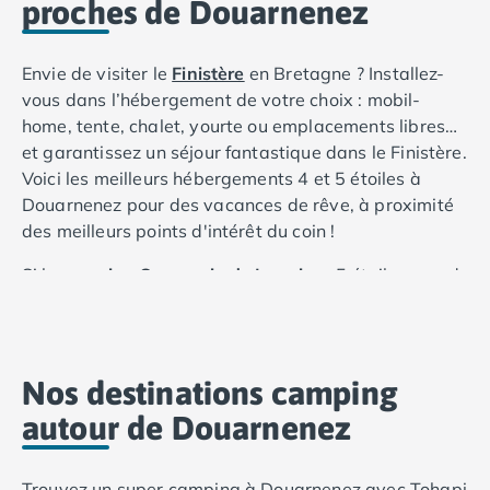
proches de Douarnenez
Camping Porto
Camping Croatie
Camping Comté de Zadar
Envie de visiter le
Finistère
en Bretagne ? Installez-
Camping Dalmatie
vous dans l’hébergement de votre choix : mobil-
Camping Istrie
home, tente, chalet, yourte ou emplacements libres…
Camping Porec
et garantissez un séjour fantastique dans le Finistère.
Camping Pula
Voici les meilleurs hébergements 4 et 5 étoiles à
Camping Rovinj
Douarnenez pour des vacances de rêve, à proximité
Camping Kvarner
des meilleurs points d'intérêt du coin !
Autres destinations
Camping Suisse
Si le
camping Orangerie de Lanniron
5 étoiles prend
Camping Belgique
place au cœur de la Bretagne, il prévoit les meilleurs
Camping Pays-Bas
moments baignade de vos vacances en famille, en
Camping Brabant-Septentrional
couple ou entre amis ! Découvrez une splendide
Camping Frise
piscine à contre-courant, sa pataugeoire, ses bains à
Nos destinations camping
Camping Hollande-Méridionale
bulles et ses toboggans dévalant la roche. L’espace
autour de Douarnenez
Camping Limbourg
aquatique est accolé au château du camping, offrant
Camping Overijssel
un cadre idéal aux vacanciers en quête de détente
Camping Zélande
au soleil. et toboggan, d’un club enfants et de
Trouvez un super camping à Douarnenez avec Tohapi