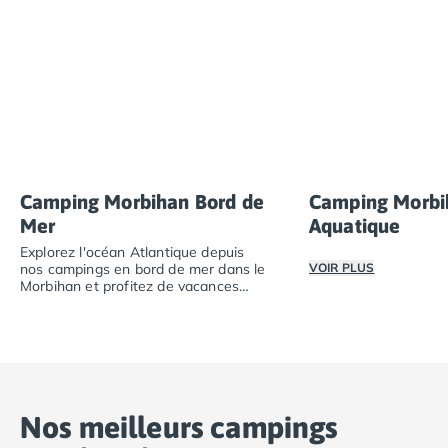
Camping Toscane
Camping Albinia
Camping Cecina
Camping Marina di Bibbona
Camping San Vincenzo
Camping Sarteano
Camping Vénétie
Camping Caorle
Camping Cavallino
Camping Morbihan Bord de
Camping Morbi
Camping Lido di Jesolo
Mer
Aquatique
Camping Pacengo di Lazise
Explorez l'océan Atlantique depuis
Camping Sottomarina di Chioggia
nos campings en bord de mer dans le
VOIR PLUS
Morbihan et profitez de vacances
Camping Venise
nature.
Passez des vacance
Camping Portugal
Explorez l'océan Atlantique depuis nos campings en bor
Camping Algarve
Camping Centre Portugal
Camping Lisbonne
Camping Nazaré
Nos meilleurs campings
Camping Nord Portugal