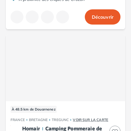
Camping Aude
Camping Gruissan
Découvrir
Camping Narbonne-Plage
Camping Sigean
Camping Gard
Camping Aigues-Mortes
Camping Grau-du-Roi
Camping Nîmes
Camping Hérault
Camping Agde
Camping Béziers
Camping La Grande Motte
Camping Marseillan-Plage
Camping Montpellier
Camping Palavas-les-Flots
Camping Sète
À 48.5 km de Douarnenez
Camping Valras-Plage
FRANCE
BRETAGNE
TREGUNC
VOIR SUR LA CARTE
Camping Vias-Plage
Homair
Camping Pommeraie de
Camping Pyrénées-Orientales