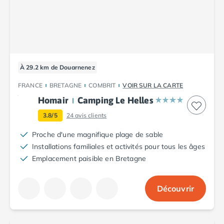
Camping Plouescat
Camping Quimper
Camping Roscoff
Camping Ille-et-Vilaine
Camping Cancale
À 29.2 km de Douarnenez
Camping Dinard
Camping Saint-Malo
FRANCE
BRETAGNE
COMBRIT
VOIR SUR LA CARTE
Camping Morbihan
Homair
Camping Le Helles
Camping Auray
3.8/5
24
avis clients
Camping Carnac
Camping La Trinité sur Mer
Proche d'une magnifique plage de sable
Camping Locmariaquer
Installations familiales et activités pour tous les âges
Camping Penestin
Emplacement paisible en Bretagne
Camping Quiberon
Camping Sarzeau
Découvrir
Camping Vannes
Camping Champagne-Ardenne
Camping Ardennes