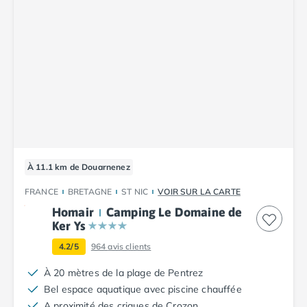
Camping Corse
Camping Corse-du-Sud
Camping Bonifacio
Camping Porto Vecchio
Camping Haute-Corse
Camping Ghisonaccia
Camping Saint-Florent
Camping Franche-Comté
Camping Doubs
Camping Jura
Camping Clairvaux-les-Lacs
À 11.1 km de Douarnenez
Camping Haute-Normandie
FRANCE
BRETAGNE
ST NIC
VOIR SUR LA CARTE
Camping Eure
Homair
Camping Le Domaine de
Camping Ile-de-France
Ker Ys
Camping Essonne
4.2/5
964
avis clients
Camping Seine-et-Marne
Camping Val d'Oise
À 20 mètres de la plage de Pentrez
Camping Val-de-Marne
Bel espace aquatique avec piscine chauffée
Camping Languedoc-Roussillon
A proximité des criques de Crozon