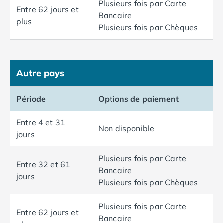
Plusieurs fois par Carte
Camping Cantabria
Entre 62 jours et
Bancaire
Camping Catalogne
plus
Plusieurs fois par Chèques
Camping Costa Brava
Camping Barcelone
Camping Blanes
Camping Cadaques
Autre pays
Camping Calonge
Camping Empuriabrava
Période
Options de paiement
Camping Lloret De Mar
Camping Palamos
Entre 4 et 31
Camping Pals
Non disponible
jours
Camping Platja d'Aro
Camping Tossa de Mar
Plusieurs fois par Carte
Camping Costa Dorada
Entre 32 et 61
Bancaire
Camping Cambrils
jours
Plusieurs fois par Chèques
Camping Creixell
Camping Salou
Plusieurs fois par Carte
Camping Tarragone
Entre 62 jours et
Bancaire
Camping Italie