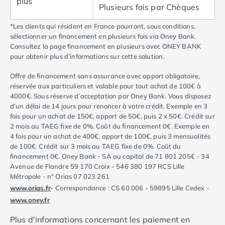
plus
Plusieurs fois par Chèques
Camping Abruzzes
Camping Emilie Romagne
*Les clients qui résident en France pourront, sous conditions,
Camping Bologne
sélectionner un financement en plusieurs fois via Oney Bank.
Camping Cesenatico
Consultez la page financement en plusieurs avec ONEY BANK
pour obtenir plus d’informations sur cette solution.
Camping Lido Di Spina
Camping Ravenne
Oﬀre de ﬁnancement sans assurance avec apport obligatoire,
Camping Riccione
réservée aux particuliers et valable pour tout achat de 100€ à
Camping Rimini
4000€. Sous réserve d’acceptation par Oney Bank. Vous disposez
Camping Frioul-Vénétie Julienne
d’un délai de 14 jours pour renoncer à votre crédit. Exemple en 3
fois pour un achat de 150€, apport de 50€, puis 2 x 50€. Crédit sur
Camping Latium
2 mois au TAEG ﬁxe de 0%. Coût du ﬁnancement 0€. Exemple en
Camping Rome
4 fois pour un achat de 400€, apport de 100€, puis 3 mensualités
Camping Lombardie
de 100€. Crédit sur 3 mois au TAEG fixe de 0%. Coût du
Camping Piémont
financement 0€. Oney Bank - SA au capital de 71 801 205€ - 34
Camping Pouilles
Avenue de Flandre 59 170 Croix - 546 380 197 RCS Lille
Métropole - n° Orias 07 023 261
Camping Gallipoli
www.orias.fr
- Correspondance : CS 60 006 - 59895 Lille Cedex -
Camping Sardaigne
www.oney.fr
Camping Alghero
Camping Muravera
Plus d'informations concernant les paiement en