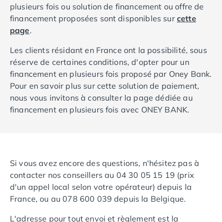
Camping Toscane
plusieurs fois ou solution de financement ou offre de
Camping Albinia
financement proposées sont disponibles sur
cette
Camping Cecina
page
.
Camping Marina di Bibbona
Camping San Vincenzo
Les clients résidant en France ont la possibilité, sous
Camping Sarteano
réserve de certaines conditions, d'opter pour un
Camping Vénétie
financement en plusieurs fois proposé par Oney Bank.
Camping Caorle
Pour en savoir plus sur cette solution de paiement,
Camping Cavallino
nous vous invitons à consulter la page dédiée au
Camping Lido di Jesolo
financement en plusieurs fois avec ONEY BANK.
Camping Pacengo di Lazise
Camping Sottomarina di Chioggia
Camping Venise
Camping Portugal
Si vous avez encore des questions, n'hésitez pas à
Camping Algarve
contacter nos conseillers au 04 30 05 15 19 (prix
Camping Centre Portugal
d'un appel local selon votre opérateur) depuis la
Camping Lisbonne
France, ou au 078 600 039 depuis la Belgique.
Camping Nazaré
Camping Nord Portugal
L'adresse pour tout envoi et règlement est la