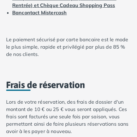
Camping Calvados
Rentrée) et Chèque Cadeau Shopping Pass
Camping Cabourg
Bancontact Mistercash
Camping Caen
Camping Honfleur
Camping Houlgate
Le paiement sécurisé par carte bancaire est le mode
Camping Ouistreham
le plus simple, rapide et privilégié par plus de 85 %
Camping Manche
de nos clients.
Camping Mont Saint Michel
Camping Bretagne
Camping Côtes d'Armor
Camping Erquy
Frais de réservation
Camping Saint-Cast-le-Guildo
Camping Finistère
Camping Benodet
Lors de votre réservation, des frais de dossier d'un
Camping Brest
montant de 10 € ou 25 € vous seront appliqués. Ces
Camping Carantec
frais sont facturés une seule fois par saison, vous
Camping Concarneau
permettant ainsi de faire plusieurs réservations sans
Camping Douarnenez
avoir à les payer à nouveau.
Camping Fouesnant