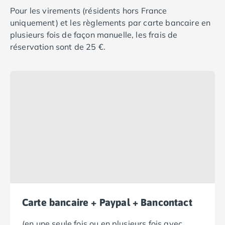
Camping Plouescat
Pour les virements (résidents hors France
Camping Quimper
uniquement) et les règlements par carte bancaire en
Camping Roscoff
plusieurs fois de façon manuelle, les frais de
Camping Ille-et-Vilaine
réservation sont de 25 €.
Camping Cancale
Camping Dinard
Camping Saint-Malo
Camping Morbihan
Camping Auray
Camping Carnac
Camping La Trinité sur Mer
Camping Locmariaquer
Camping Penestin
Camping Quiberon
Camping Sarzeau
Camping Vannes
Carte bancaire + Paypal + Bancontact
Camping Champagne-Ardenne
Camping Ardennes
(en une seule fois ou en plusieurs fois avec