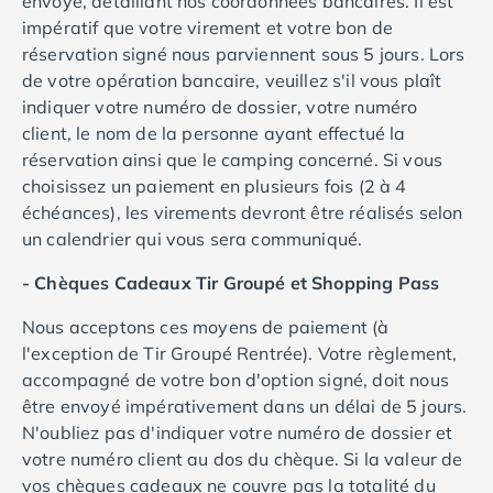
envoyé, détaillant nos coordonnées bancaires. Il est
Camping Vendée
impératif que votre virement et votre bon de
Camping Jard-sur-Mer
réservation signé nous parviennent sous 5 jours. Lors
Camping La Roche-sur-Yon
de votre opération bancaire, veuillez s'il vous plaît
Camping La-Tranche-sur-Mer
indiquer votre numéro de dossier, votre numéro
Camping Les Sables d'Olonne
client, le nom de la personne ayant effectué la
Camping Noirmoutier
réservation ainsi que le camping concerné. Si vous
Camping Saint-Gilles-Croix-de-Vie
choisissez un paiement en plusieurs fois (2 à 4
Camping Saint-Hilaire-De-Riez
échéances), les virements devront être réalisés selon
Camping Saint-Jean-De-Monts
un calendrier qui vous sera communiqué.
Camping Picardie
Camping Aisne
- Chèques Cadeaux Tir Groupé et Shopping Pass
Camping Poitou-Charentes
Nous acceptons ces moyens de paiement (à
Camping Charente-Maritime
l'exception de Tir Groupé Rentrée). Votre règlement,
Camping Châtelaillon-Plage
accompagné de votre bon d'option signé, doit nous
Camping Fouras
être envoyé impérativement dans un délai de 5 jours.
Camping La Rochelle
N'oubliez pas d'indiquer votre numéro de dossier et
Camping Les Mathes
votre numéro client au dos du chèque. Si la valeur de
Camping Royan
vos chèques cadeaux ne couvre pas la totalité du
Camping Saint-Georges-de-Didonne