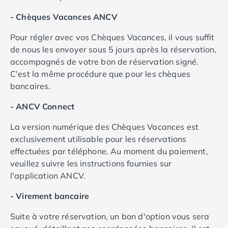
Camping Tarn
Camping Nord-Pas-de-Calais
- Chèques Vacances ANCV
Camping Pas-de-Calais
Pour régler avec vos Chèques Vacances, il vous suffit
Camping Berck
de nous les envoyer sous 5 jours après la réservation,
Camping Boulogne-sur-Mer
accompagnés de votre bon de réservation signé.
Camping Le Portel
C'est la même procédure que pour les chèques
Camping Le Touquet
bancaires.
Camping Merlimont
Camping Pays de la Loire
- ANCV Connect
Camping Loire-Atlantique
Camping Guerande
La version numérique des Chèques Vacances est
Camping La Baule-Escoublac
exclusivement utilisable pour les réservations
Camping La Turballe
effectuées par téléphone. Au moment du paiement,
Camping Nantes
veuillez suivre les instructions fournies sur
Camping Pornic
l'application ANCV.
Camping Pornichet
- Virement bancaire
Camping Saint Nazaire
Camping Maine-et-Loire
Suite à votre réservation, un bon d'option vous sera
Camping Saumur