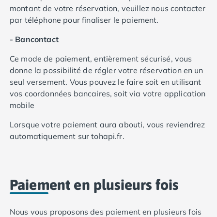
montant de votre réservation, veuillez nous contacter
Camping Saint-Palais-sur-Mer
par téléphone pour finaliser le paiement.
Camping Provence-Alpes-Côte d'Azur
Camping Alpes-de-Haute-Provence
- Bancontact
Camping Castellane
Camping Gréoux les Bains
Ce mode de paiement, entièrement sécurisé, vous
Camping Alpes-Maritimes
donne la possibilité de régler votre réservation en un
Camping Antibes
seul versement. Vous pouvez le faire soit en utilisant
Camping Cagnes-sur-Mer
vos coordonnées bancaires, soit via votre application
Camping Nice
mobile
Camping Bouches du Rhône
Lorsque votre paiement aura abouti, vous reviendrez
Camping Aix-en-Provence
automatiquement sur tohapi.fr.
Camping Arles
Camping Cassis
Camping La Ciotat
Camping La Roque-d'Anthéron
Paiement en plusieurs fois
Camping Marseille
Camping Martigues
Camping Var
Nous vous proposons des paiement en plusieurs fois