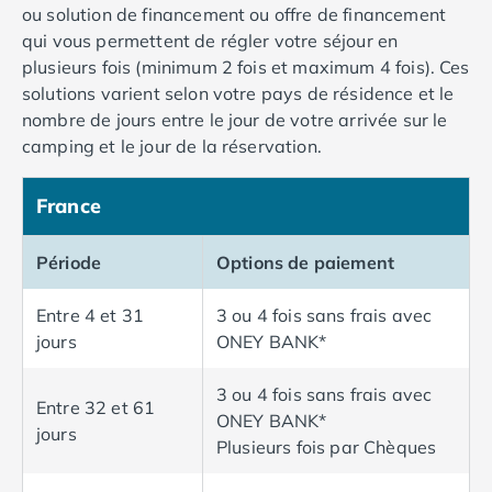
Camping Fréjus
ou solution de financement ou offre de financement
Camping Hyères les Palmiers
qui vous permettent de régler votre séjour en
Camping Port Grimaud
plusieurs fois (minimum 2 fois et maximum 4 fois). Ces
Camping Saint-Aygulf
solutions varient selon votre pays de résidence et le
Camping Saint-Mandrier-sur-Mer
nombre de jours entre le jour de votre arrivée sur le
Camping Saint-Tropez
camping et le jour de la réservation.
Camping Toulon
Camping Vaucluse
France
Camping Avignon
Camping Rhône-Alpes
Période
Options de paiement
Camping Ardèche
Camping Ruoms
Entre 4 et 31
3 ou 4 fois sans frais avec
Camping Vallon-Pont-d'Arc
jours
ONEY BANK*
Camping Drôme
Camping Haute-Savoie
3 ou 4 fois sans frais avec
Camping Annecy
Entre 32 et 61
ONEY BANK*
Camping Thonon-les-bains
jours
Plusieurs fois par Chèques
Camping Isère
Camping Espagne