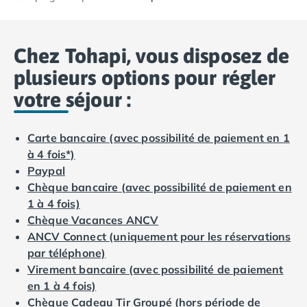
Camping Lacanau
Camping Soulac sur Mer
Camping Vendays-Montalivet
Chez Tohapi, vous disposez de
Camping Les Landes
Camping Biscarrosse
plusieurs options pour régler
Camping Capbreton
votre séjour :
Camping Hossegor
Camping Messanges
Camping Moliets et Maa
Carte bancaire (avec possibilité de paiement en 1
Camping Sanguinet
à 4 fois*)
Camping Seignosse
Paypal
Camping Vieux Boucau les Bains
Chèque bancaire (avec possibilité de paiement en
Camping Pyrénées Atlantiques
1 à 4 fois)
Camping Bayonne
Chèque Vacances ANCV
Camping Biarritz
ANCV Connect (uniquement pour les réservations
Camping Bidart
par téléphone)
Camping Hendaye
Virement bancaire (avec possibilité de paiement
Camping Saint Jean de Luz
en 1 à 4 fois)
Camping Basse-Normandie
Chèque Cadeau Tir Groupé (hors période de