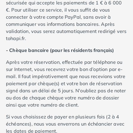
sécurisée qui accepte les paiements de 1 € à 6 000
Camping Argelès-sur-Mer
€. Pour utiliser ce service, il vous suffit de vous
Camping Canet-en-Roussillon
connecter à votre compte PayPal, sans avoir à
Camping Collioure
communiquer vos informations bancaires. Après
Camping Le Barcarès
validation, vous serez automatiquement redirigé vers
Camping Perpignan
tohapi.fr.
Camping Saint-Cyprien
Camping Limousin
- Chèque bancaire (pour les résidents français)
Camping Corrèze
Après votre réservation, effectuée par téléphone ou
Camping Lorraine
sur Internet, vous recevrez votre bon d’option par e-
Camping Vosges
mail. Il faut impérativement que nous recevions votre
Camping Midi-Pyrénées
paiement par chèque(s) et votre bon de réservation
Camping Aveyron
signé dans un délai de 5 jours. N'oubliez pas de noter
Camping Millau
au dos de chaque chèque votre numéro de dossier
Camping Nant
ainsi que votre numéro de client.
Camping Saint-Amans-des-Cots
Camping Gers
Si vous choisissez de payer en plusieurs fois (2 à 4
Camping Lot
échéances), nous vous enverrons un échéancier avec
Camping Lot-et-Garonne
les dates de paiement.