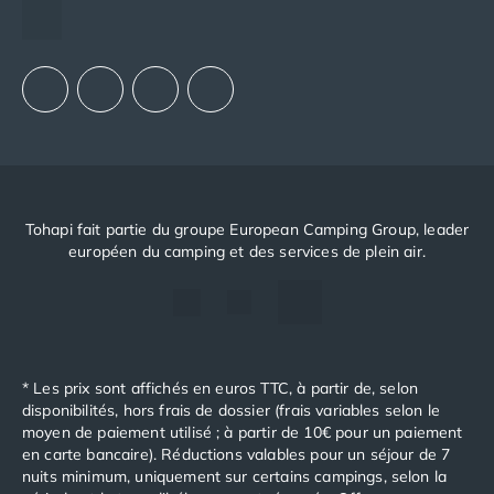
Camping en bord de mer Corse
Notre groupement d'achats (GAIN)
Camping en bord de mer Espagne
Notre politique RSE
Camping en bord de mer France
Camping en bord de mer Gironde
Camping en bord de mer Italie
Camping en bord de mer Les Landes
Camping en bord de mer Portugal
Camping en bord de mer Sardaigne
Camping en bord de mer Var
Tohapi fait partie du groupe European Camping Group, leader
Camping Les Alpes
européen du camping et des services de plein air.
Camping Méditerranée
Camping Savoie
Camping Sud Ouest
Offres spéciales
Bons plans du moment
/promotions/
* Les prix sont affichés en euros TTC, à partir de, selon
Avantages & autres promotions
disponibilités, hors frais de dossier (frais variables selon le
moyen de paiement utilisé ; à partir de 10€ pour un paiement
Programme de fidélité
en carte bancaire). Réductions valables pour un séjour de 7
Nos petits prix 2026
nuits minimum, uniquement sur certains campings, selon la
Promos d'été 2026