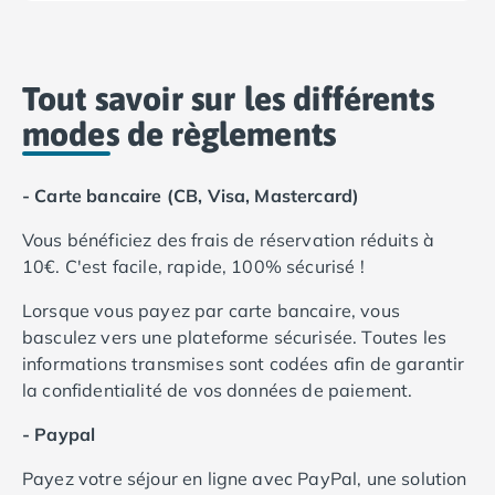
Camping Aude
Camping Gruissan
Camping Narbonne-Plage
Tout savoir sur les différents
Camping Sigean
Camping Gard
modes de règlements
Camping Aigues-Mortes
Camping Grau-du-Roi
- Carte bancaire (CB, Visa, Mastercard)
Camping Nîmes
Camping Hérault
Vous bénéficiez des frais de réservation réduits à
Camping Agde
10€. C'est facile, rapide, 100% sécurisé !
Camping Béziers
Camping La Grande Motte
Lorsque vous payez par carte bancaire, vous
Camping Marseillan-Plage
basculez vers une plateforme sécurisée. Toutes les
Camping Montpellier
informations transmises sont codées afin de garantir
Camping Palavas-les-Flots
la confidentialité de vos données de paiement.
Camping Sète
- Paypal
Camping Valras-Plage
Camping Vias-Plage
Payez votre séjour en ligne avec PayPal, une solution
Camping Pyrénées-Orientales