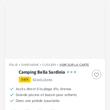
Camping Corse
Camping Corse-du-Sud
Camping Bonifacio
Camping Porto Vecchio
Camping Haute-Corse
Camping Ghisonaccia
Camping Saint-Florent
Camping Franche-Comté
Camping Doubs
Camping Jura
Camping Clairvaux-les-Lacs
ITALIE
SARDAIGNE
CUGLIERI
VOIR SUR LA CARTE
Camping Haute-Normandie
Camping Eure
Camping Bella Sardinia
Camping Ile-de-France
3.6/5
63
avis clients
Camping Essonne
Camping Seine-et-Marne
Accès direct à la plage d'Is Arenas
Camping Val d'Oise
Grande piscine et bassin pour enfants
Camping Val-de-Marne
Dans une pinède luxuriante
Camping Languedoc-Roussillon