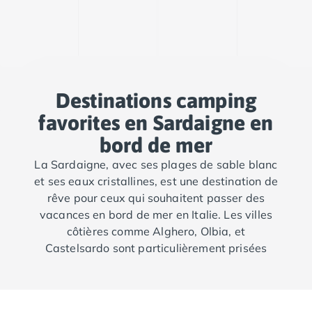
Camping Cantabria
Camping Catalogne
Camping Costa Brava
Camping Barcelone
Camping Blanes
Camping Cadaques
Destinations camping
Camping Calonge
favorites en Sardaigne en
Camping Empuriabrava
bord de mer
Camping Lloret De Mar
Camping Palamos
La Sardaigne, avec ses plages de sable blanc
Camping Pals
et ses eaux cristallines, est une destination de
Camping Platja d'Aro
rêve pour ceux qui souhaitent passer des
Camping Tossa de Mar
vacances en bord de mer en Italie. Les villes
Camping Costa Dorada
côtières comme Alghero, Olbia, et
Camping Cambrils
Castelsardo sont particulièrement prisées
Camping Creixell
pour leur cadre idyllique et leurs campings en
Camping Salou
bord de mer, offrant un accès direct aux
Camping Tarragone
plages et à une multitude d’activités
Camping Italie