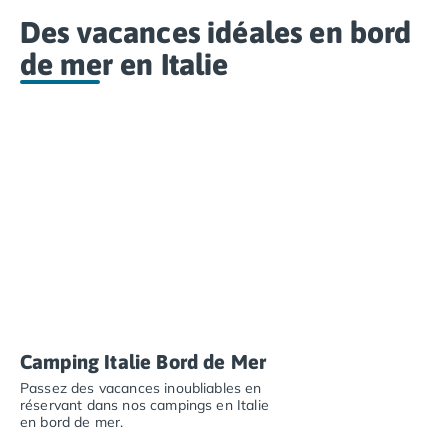
nautiques.
Camping Abruzzes
Des vacances idéales en bord
Camping Emilie Romagne
de mer en Italie
Camping Bologne
Camping Cesenatico
Camping Lido Di Spina
Camping Ravenne
Camping Riccione
Camping Rimini
Camping Frioul-Vénétie Julienne
Camping Latium
Camping Rome
Camping Lombardie
Camping Piémont
Camping Pouilles
Camping Gallipoli
Camping Italie Bord de Mer
Camping Sardaigne
Passez des vacances inoubliables en
Camping Alghero
réservant dans nos campings en Italie
en bord de mer.
Camping Muravera