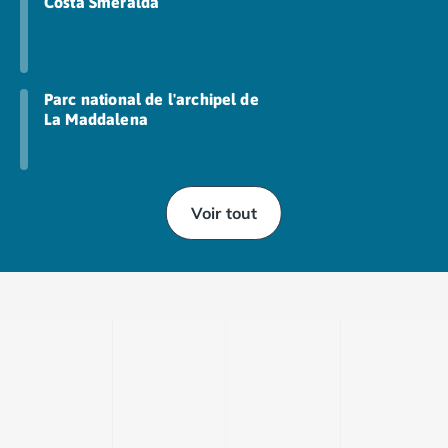
Camping Fréjus
Costa Smeralda
Camping Hyères les Palmiers
Camping Port Grimaud
Camping Saint-Aygulf
Camping Saint-Mandrier-sur-Mer
Parc national de l'archipel de
La Maddalena
Camping Saint-Tropez
Camping Toulon
Camping Vaucluse
Camping Avignon
Voir tout
Camping Rhône-Alpes
Camping Ardèche
Camping Ruoms
Camping Vallon-Pont-d'Arc
Camping Drôme
Camping Haute-Savoie
Camping Annecy
Camping Thonon-les-bains
Camping Isère
Camping Espagne