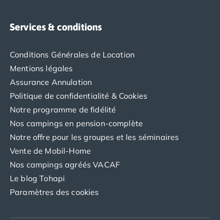
Camping en bord de mer Corse
Camping en bord de mer Espagne
Services & conditions
Camping en bord de mer France
Camping en bord de mer Gironde
Camping en bord de mer Italie
Conditions Générales de Location
Camping en bord de mer Les Landes
Mentions légales
Camping en bord de mer Portugal
Assurance Annulation
Camping en bord de mer Sardaigne
Politique de confidentialité & Cookies
Camping en bord de mer Var
Notre programme de fidélité
Camping Les Alpes
Camping Méditerranée
Nos campings en pension-complète
Camping Savoie
Notre offre pour les groupes et les séminaires
Camping Sud Ouest
Vente de Mobil-Home
Offres spéciales
Nos campings agréés VACAF
Bons plans du moment
/promotions/
Le blog Tohapi
Avantages & autres promotions
Paramètres des cookies
Programme de fidélité
Nos petits prix 2026
Promos d'été 2026