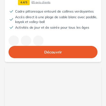
4.4/5
65
avis clients
Camping Argelès-sur-Mer
Camping Canet-en-Roussillon
Cadre pittoresque entouré de collines verdoyantes
Camping Collioure
Accès direct à une plage de sable blanc avec paddle,
Camping Le Barcarès
kayak et volley-ball
Camping Perpignan
Activités de jour et de soirée pour tous les âges
Camping Saint-Cyprien
Camping Limousin
Camping Corrèze
Camping Lorraine
Découvrir
Camping Vosges
Camping Midi-Pyrénées
Camping Aveyron
Camping Millau
Camping Nant
Camping Saint-Amans-des-Cots
Camping Gers
Camping Lot
Camping Lot-et-Garonne