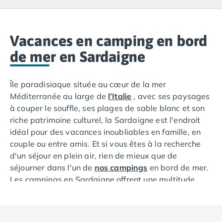
Camping Lacanau
Camping Soulac sur Mer
Camping Vendays-Montalivet
Camping Les Landes
Vacances en camping en bord
Camping Biscarrosse
de mer en Sardaigne
Camping Capbreton
Camping Hossegor
Île paradisiaque située au cœur de la mer
Camping Messanges
Méditerranée au large de
l’Italie
, avec ses paysages
Camping Moliets et Maa
à couper le souffle, ses plages de sable blanc et son
Camping Sanguinet
riche patrimoine culturel, la Sardaigne est l'endroit
Camping Seignosse
idéal pour des vacances inoubliables en famille, en
Camping Vieux Boucau les Bains
couple ou entre amis. Et si vous êtes à la recherche
Camping Pyrénées Atlantiques
d'un séjour en plein air, rien de mieux que de
Camping Bayonne
séjourner dans l'un de
nos campings
en bord de mer.
Camping Biarritz
Les campings en Sardaigne offrent une multitude
Camping Bidart
d'avantages, alliant nature, détente et
Camping Hendaye
divertissement pour des vacances tout en harmonie
Camping Saint Jean de Luz
avec l'environnement exceptionnel de l'île. Laissez-
Camping Basse-Normandie