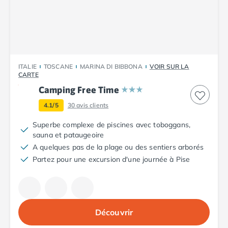
Camping Plouescat
Camping Quimper
Camping Roscoff
Camping Ille-et-Vilaine
Camping Cancale
ITALIE
TOSCANE
MARINA DI BIBBONA
VOIR SUR LA
Camping Dinard
CARTE
Camping Saint-Malo
Camping Free Time
Camping Morbihan
4.1/5
30
avis clients
Camping Auray
Camping Carnac
Superbe complexe de piscines avec toboggans,
Camping La Trinité sur Mer
sauna et pataugeoire
Camping Locmariaquer
A quelques pas de la plage ou des sentiers arborés
Camping Penestin
Partez pour une excursion d'une journée à Pise
Camping Quiberon
Camping Sarzeau
Camping Vannes
Camping Champagne-Ardenne
Découvrir
Camping Ardennes