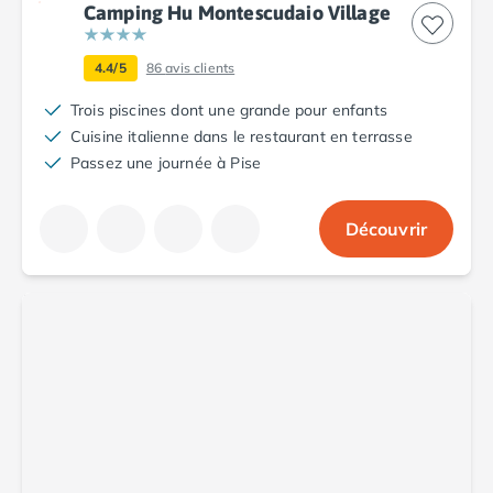
Camping Fréjus
Camping Hu Montescudaio Village
Camping Hyères les Palmiers
Camping Port Grimaud
4.4/5
86
avis clients
Camping Saint-Aygulf
Camping Saint-Mandrier-sur-Mer
Trois piscines dont une grande pour enfants
Camping Saint-Tropez
Cuisine italienne dans le restaurant en terrasse
Camping Toulon
Passez une journée à Pise
Camping Vaucluse
Camping Avignon
Découvrir
Camping Rhône-Alpes
Camping Ardèche
Camping Ruoms
Camping Vallon-Pont-d'Arc
Camping Drôme
Camping Haute-Savoie
Camping Annecy
Camping Thonon-les-bains
Camping Isère
Camping Espagne