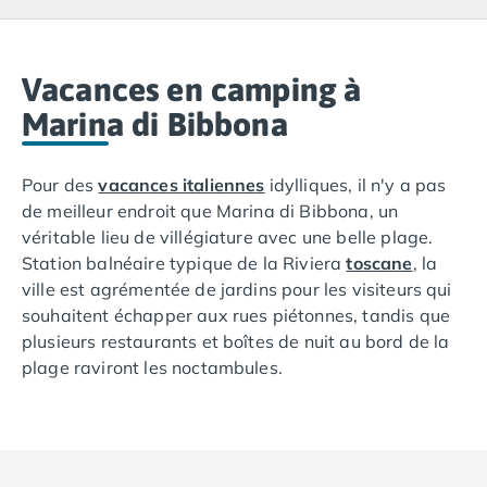
Camping Lacanau
Camping Soulac sur Mer
Camping Vendays-Montalivet
Camping Les Landes
Vacances en camping à
Camping Biscarrosse
Marina di Bibbona
Camping Capbreton
Camping Hossegor
Pour des
vacances italiennes
idylliques, il n'y a pas
Camping Messanges
de meilleur endroit que Marina di Bibbona, un
Camping Moliets et Maa
véritable lieu de villégiature avec une belle plage.
Camping Sanguinet
Station balnéaire typique de la Riviera
toscane
, la
Camping Seignosse
ville est agrémentée de jardins pour les visiteurs qui
Camping Vieux Boucau les Bains
souhaitent échapper aux rues piétonnes, tandis que
Camping Pyrénées Atlantiques
plusieurs restaurants et boîtes de nuit au bord de la
Camping Bayonne
plage raviront les noctambules.
Camping Biarritz
Camping Bidart
En passant des vacances en
camping
à Marina di
Camping Hendaye
Bibbona, vous découvrirez l'histoire de cette
Camping Saint Jean de Luz
forteresse médiévale construite pour défendre la
Camping Basse-Normandie