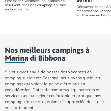
de mer
Camping avec spa, espace bien-être
Passez des vacances inoubliables en
réservant dans nos campings en Italie
Camping bord de mer
Découvrez la mer Adr
en bord de mer.
réservant vos vacan
Camping Bord de Rivière
en Toscane en bord 
Camping en bord de lac
Passez des vacances inoubliables en réservant dans nos
Camping Tohapi agréés VACAF
Découvrez la mer 
Par destination
Camping 4 étoiles Les Landes
Camping 5 étoiles Bretagne
Camping 5 étoiles Vendée
Nos meilleurs campings à
Camping Atlantique
Marina di Bibbona
Camping avec parc aquatique Ardèche
Camping avec parc aquatique Bretagne
Si vous avez envie de passer des vacances en
Camping avec parc aquatique Dordogne
camping sur la côte Toscane, nous avons quelques
Camping avec parc aquatique Espagne
campings qui valent la peine d'être pris en
Camping avec parc aquatique Les Landes
considération. Dotés de nombreux équipements et
Camping avec piscine Annecy
services pour un séjour confortable et pratique, nos
Camping en bord de mer Aquitaine
campings dans cette région très appréciée de l'Italie
Camping en bord de mer Bretagne
vous attendent.
Camping en bord de mer Calvados