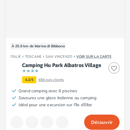
Camping Tarn
Camping Nord-Pas-de-Calais
Camping Pas-de-Calais
Camping Berck
Camping Boulogne-sur-Mer
Camping Le Portel
Camping Le Touquet
À 25.9 km de Marina di Bibbona
Camping Merlimont
Camping Pays de la Loire
ITALIE
TOSCANE
SAN VINCENZO
VOIR SUR LA CARTE
Camping Loire-Atlantique
Camping Hu Park Albatros Village
Camping Guerande
Camping La Baule-Escoublac
4.2/5
656
avis clients
Camping La Turballe
Grand camping avec 6 piscines
Camping Nantes
Savourez une glace italienne au camping
Camping Pornic
Idéal pour une excursion sur l'île d'Elbe
Camping Pornichet
Camping Saint Nazaire
Camping Maine-et-Loire
Découvrir
Camping Saumur