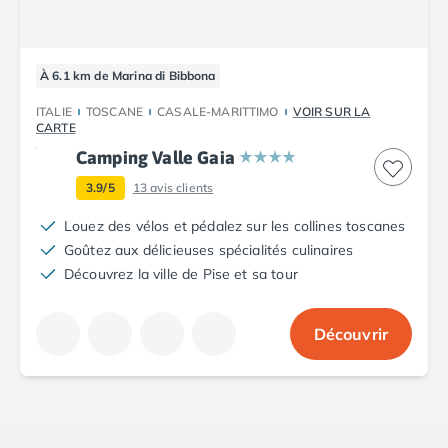
Camping Cantabria
Camping Catalogne
Camping Costa Brava
À 6.1 km de Marina di Bibbona
Camping Barcelone
Camping Blanes
ITALIE
TOSCANE
CASALE-MARITTIMO
VOIR SUR LA
CARTE
Camping Cadaques
Camping Calonge
Camping Valle Gaia
Camping Empuriabrava
3.9/5
13
avis clients
Camping Lloret De Mar
Camping Palamos
Louez des vélos et pédalez sur les collines toscanes
Camping Pals
Goûtez aux délicieuses spécialités culinaires
Camping Platja d'Aro
Découvrez la ville de Pise et sa tour
Camping Tossa de Mar
Camping Costa Dorada
Découvrir
Camping Cambrils
Camping Creixell
Camping Salou
Camping Tarragone
Camping Italie