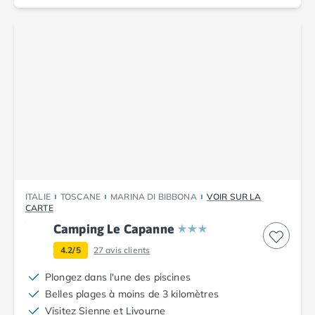
Camping Corse
Camping Corse-du-Sud
Camping Bonifacio
Camping Porto Vecchio
Camping Haute-Corse
Camping Ghisonaccia
Camping Saint-Florent
Camping Franche-Comté
Camping Doubs
Camping Jura
Camping Clairvaux-les-Lacs
Camping Haute-Normandie
ITALIE
TOSCANE
MARINA DI BIBBONA
VOIR SUR LA
Camping Eure
CARTE
Camping Ile-de-France
Camping Le Capanne
Camping Essonne
4.2/5
27
avis clients
Camping Seine-et-Marne
Camping Val d'Oise
Plongez dans l'une des piscines
Camping Val-de-Marne
Belles plages à moins de 3 kilomètres
Camping Languedoc-Roussillon
Visitez Sienne et Livourne