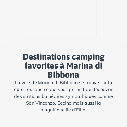
Camping Porto
Camping Croatie
Camping Comté de Zadar
Camping Dalmatie
Camping Istrie
Camping Porec
Camping Pula
Camping Rovinj
Destinations camping
Camping Kvarner
favorites à Marina di
Autres destinations
Camping Suisse
Bibbona
Camping Belgique
La ville de Marina di Bibbona se trouve sur la
Camping Pays-Bas
côte Toscane ce qui vous permet de découvrir
Camping Brabant-Septentrional
des stations balnéaires sympathiques comme
Camping Frise
San Vincenzo, Cecina mais aussi la
Camping Hollande-Méridionale
magnifique île d’Elbe.
Camping Limbourg
Camping Overijssel
Camping Zélande