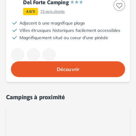
Del Forte Camping
Camping Argelès-sur-Mer
4.6/5
72
avis clients
Camping Canet-en-Roussillon
Camping Collioure
Adjacent à une magnifique plage
Camping Le Barcarès
Villes étrusques historiques facilement accessibles
Camping Perpignan
Magnifiquement situé au coeur d'une pinède
Camping Saint-Cyprien
Camping Limousin
Camping Corrèze
Camping Lorraine
Découvrir
Camping Vosges
Camping Midi-Pyrénées
Camping Aveyron
Camping Millau
Campings à proximité
Camping Nant
Camping Saint-Amans-des-Cots
Camping Gers
Camping Lot
Camping Lot-et-Garonne