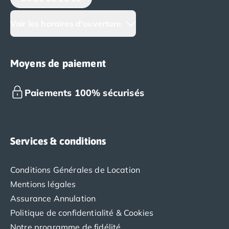
emplacement stratégique pour découvrir les joyaux
de la Côte d'Azur, permettant de rejoindre
Voir les horaires d'ouverture
rapidement les villes emblématiques de Cannes, Nice
ou Antibes pour des excursions culturelles.
Moyens de paiement
Paiements 100% sécurisés
Services & conditions
Conditions Générales de Location
Mentions légales
Assurance Annulation
Politique de confidentialité & Cookies
Notre programme de fidélité