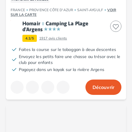
Camping Argelès-sur-Mer
FRANCE
PROVENCE CÔTE D'AZUR
SAINT-AYGULF
VOIR
Camping Canet-en-Roussillon
SUR LA CARTE
Camping Collioure
Homair
Camping La Plage
Camping Le Barcarès
d'Argens
Camping Perpignan
4.1/5
1917
avis clients
Camping Saint-Cyprien
Camping Limousin
Faites la course sur le toboggan à deux descentes
Camping Corrèze
Envoyez les petits faire une chasse au trésor avec le
Camping Lorraine
club pour enfants
Camping Vosges
Pagayez dans un kayak sur la rivière Argens
Camping Midi-Pyrénées
Camping Aveyron
Découvrir
Camping Millau
Camping Nant
Camping Saint-Amans-des-Cots
Camping Gers
Camping Lot
Camping Lot-et-Garonne