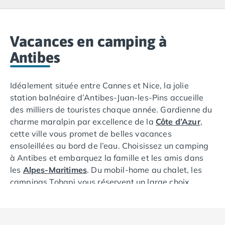
Camping Lacanau
Camping Soulac sur Mer
Camping Vendays-Montalivet
Camping Les Landes
Vacances en camping à
Camping Biscarrosse
Antibes
Camping Capbreton
Camping Hossegor
Idéalement située entre Cannes et Nice, la jolie
Camping Messanges
station balnéaire d’Antibes-Juan-les-Pins accueille
Camping Moliets et Maa
des milliers de touristes chaque année. Gardienne du
Camping Sanguinet
charme maralpin par excellence de la
Côte d’Azur
,
Camping Seignosse
cette ville vous promet de belles vacances
Camping Vieux Boucau les Bains
ensoleillées au bord de l’eau. Choisissez un camping
Camping Pyrénées Atlantiques
à Antibes et embarquez la famille et les amis dans
Camping Bayonne
les
Alpes-Maritimes
. Du mobil-home au chalet, les
Camping Biarritz
campings Tohapi vous réservent un large choix
Camping Bidart
d’hébergements 100 % confort. Découvrez aussi
Camping Hendaye
toute une panoplie d’activités et de services : parc
Camping Saint Jean de Luz
aquatique avec piscine couverte et chauffée, spa,
Camping Basse-Normandie