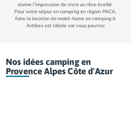
donne l’impression de vivre un rêve éveillé.
Camping Luxembourg
Pour votre séjour en camping en région PACA,
Camping Slovénie
faire la location de mobil-home en camping à
Camping Allemagne
Antibes est idéale car vous pourrez
Camping Bade-Wurtemberg
facilement aller visiter les villes de Cannes,
Camping Forêt Noire
Nice
ou Menton.
Camping Bavière
Camping Rhénanie-Palatinat
Camping Autriche
Nos idées camping en
Camping Styrie
Idées séjours
Provence Alpes Côte d'Azur
Par thématique
Camping 4 étoiles
Camping 5 étoiles Tohapi
Camping avec chiens acceptés
Camping avec parc aquatique
Camping avec piscine
Camping avec piscine chauffée
Camping avec piscine couverte