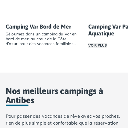
Camping avec spa, espace bien-être
Camping bord de mer
Camping Bord de Rivière
Camping en bord de lac
Camping Var Bord de Mer
Camping Var Pa
Camping Tohapi agréés VACAF
Aquatique
Séjournez dans un camping du Var en
Par destination
bord de mer, au cœur de la Côte
Camping 4 étoiles Les Landes
d’Azur, pour des vacances familiales
VOIR PLUS
Camping 5 étoiles Bretagne
ensoleillées.
Séjournez dans un camping du Var en bord de mer, au cœu
Camping 5 étoiles Vendée
Découvrez nos cam
Camping Atlantique
Camping avec parc aquatique Ardèche
Camping avec parc aquatique Bretagne
Camping avec parc aquatique Dordogne
Nos meilleurs campings à
Camping avec parc aquatique Espagne
Camping avec parc aquatique Les Landes
Antibes
Camping avec piscine Annecy
Camping en bord de mer Aquitaine
Pour passer des vacances de rêve avec vos proches,
Camping en bord de mer Bretagne
rien de plus simple et confortable que la réservation
Camping en bord de mer Calvados