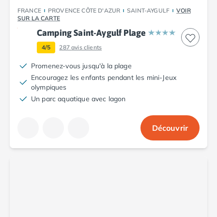
Camping Fréjus
FRANCE
PROVENCE CÔTE D'AZUR
SAINT-AYGULF
VOIR
Camping Hyères les Palmiers
SUR LA CARTE
Camping Port Grimaud
Camping Saint-Aygulf Plage
Camping Saint-Aygulf
Camping Saint-Mandrier-sur-Mer
4/5
287
avis clients
Camping Saint-Tropez
Promenez-vous jusqu'à la plage
Camping Toulon
Encouragez les enfants pendant les mini-Jeux
Camping Vaucluse
olympiques
Camping Avignon
Un parc aquatique avec lagon
Camping Rhône-Alpes
Camping Ardèche
Découvrir
Camping Ruoms
Camping Vallon-Pont-d'Arc
Camping Drôme
Camping Haute-Savoie
Camping Annecy
Camping Thonon-les-bains
Camping Isère
Camping Espagne