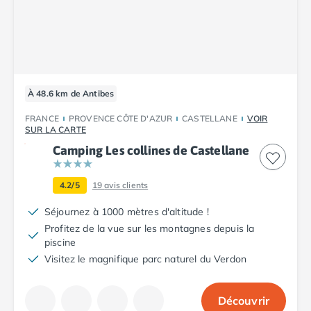
Camping Plouescat
Camping Quimper
Camping Roscoff
Camping Ille-et-Vilaine
Camping Cancale
À 48.6 km de Antibes
Camping Dinard
Camping Saint-Malo
FRANCE
PROVENCE CÔTE D'AZUR
CASTELLANE
VOIR
Camping Morbihan
SUR LA CARTE
Camping Auray
Camping Les collines de Castellane
Camping Carnac
Camping La Trinité sur Mer
4.2/5
19
avis clients
Camping Locmariaquer
Séjournez à 1000 mètres d'altitude !
Camping Penestin
Profitez de la vue sur les montagnes depuis la
Camping Quiberon
piscine
Camping Sarzeau
Visitez le magnifique parc naturel du Verdon
Camping Vannes
Camping Champagne-Ardenne
Camping Ardennes
Découvrir