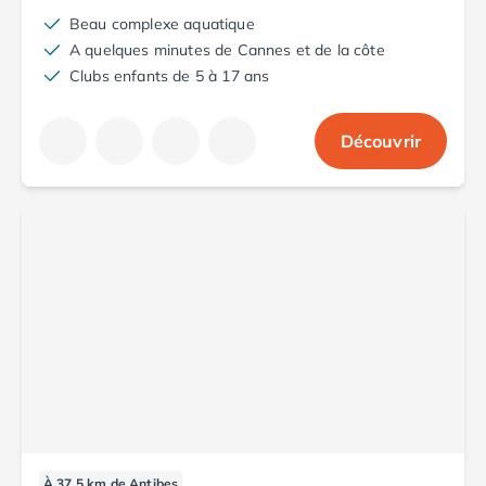
Camping Aude
Beau complexe aquatique
Camping Gruissan
A quelques minutes de Cannes et de la côte
Camping Narbonne-Plage
Clubs enfants de 5 à 17 ans
Camping Sigean
Camping Gard
Découvrir
Camping Aigues-Mortes
Camping Grau-du-Roi
Camping Nîmes
Camping Hérault
Camping Agde
Camping Béziers
Camping La Grande Motte
Camping Marseillan-Plage
Camping Montpellier
Camping Palavas-les-Flots
Camping Sète
Camping Valras-Plage
Camping Vias-Plage
Camping Pyrénées-Orientales
À 37.5 km de Antibes