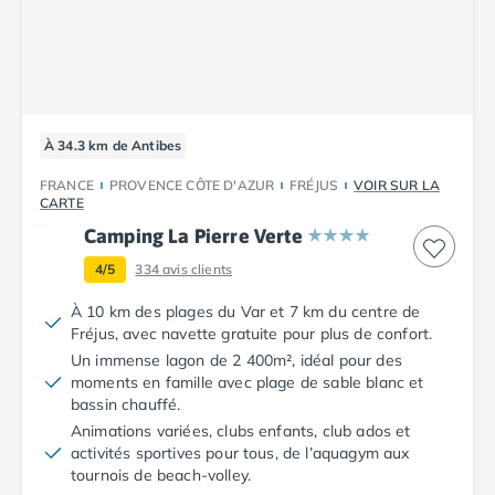
Camping Cantabria
Camping Catalogne
Camping Costa Brava
Camping Barcelone
Camping Blanes
Camping Cadaques
À 34.3 km de Antibes
Camping Calonge
FRANCE
PROVENCE CÔTE D'AZUR
FRÉJUS
VOIR SUR LA
Camping Empuriabrava
CARTE
Camping Lloret De Mar
Camping La Pierre Verte
Camping Palamos
4/5
334
avis clients
Camping Pals
Camping Platja d'Aro
À 10 km des plages du Var et 7 km du centre de
Camping Tossa de Mar
Fréjus, avec navette gratuite pour plus de confort.
Camping Costa Dorada
Un immense lagon de 2 400m², idéal pour des
Camping Cambrils
moments en famille avec plage de sable blanc et
bassin chauffé.
Camping Creixell
Animations variées, clubs enfants, club ados et
Camping Salou
activités sportives pour tous, de l’aquagym aux
Camping Tarragone
tournois de beach-volley.
Camping Italie