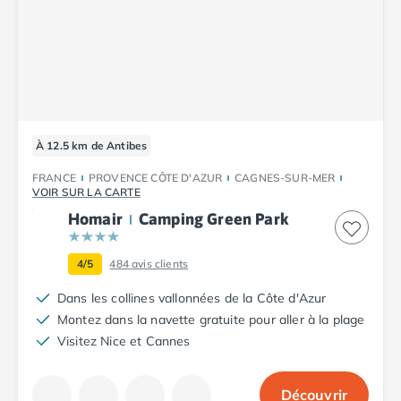
Camping Tarn
Camping Nord-Pas-de-Calais
Camping Pas-de-Calais
Camping Berck
Camping Boulogne-sur-Mer
Camping Le Portel
Camping Le Touquet
À 12.5 km de Antibes
Camping Merlimont
Camping Pays de la Loire
FRANCE
PROVENCE CÔTE D'AZUR
CAGNES-SUR-MER
VOIR SUR LA CARTE
Camping Loire-Atlantique
Camping Guerande
Homair
Camping Green Park
Camping La Baule-Escoublac
Camping La Turballe
4/5
484
avis clients
Camping Nantes
Dans les collines vallonnées de la Côte d'Azur
Camping Pornic
Montez dans la navette gratuite pour aller à la plage
Camping Pornichet
Visitez Nice et Cannes
Camping Saint Nazaire
Camping Maine-et-Loire
Camping Saumur
Découvrir