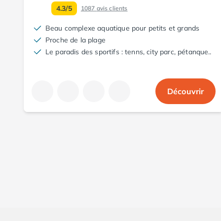
4.3/5
Camping Aude
1087
avis clients
Camping Gruissan
Beau complexe aquatique pour petits et grands
Camping Narbonne-Plage
Proche de la plage
Camping Sigean
Le paradis des sportifs : tenns, city parc, pétanque..
Camping Gard
Camping Aigues-Mortes
Camping Grau-du-Roi
Découvrir
Camping Nîmes
Camping Hérault
Camping Agde
Camping Béziers
Camping La Grande Motte
Camping Marseillan-Plage
Camping Montpellier
Camping Palavas-les-Flots
Camping Sète
Camping Valras-Plage
Camping Vias-Plage