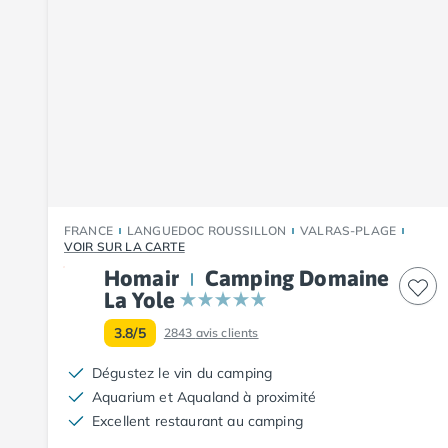
Camping Fouesnant
Camping Plouescat
Camping Quimper
Camping Roscoff
Camping Ille-et-Vilaine
Camping Cancale
Camping Dinard
Camping Saint-Malo
Camping Morbihan
Camping Auray
FRANCE
LANGUEDOC ROUSSILLON
VALRAS-PLAGE
Camping Carnac
VOIR SUR LA CARTE
Camping La Trinité sur Mer
Homair
Camping Domaine
Camping Locmariaquer
La Yole
Camping Penestin
3.8/5
2843
avis clients
Camping Quiberon
Camping Sarzeau
Dégustez le vin du camping
Camping Vannes
Aquarium et Aqualand à proximité
Camping Champagne-Ardenne
Excellent restaurant au camping
Camping Ardennes