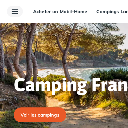
Acheter un Mobil-Home
Campings Lan
Toutes nos destinations
Camping France
Camping Alsace
Camping Bas-Rhin
Camping Haut-Rhin
Camping Colmar
Camping Mulhouse
Camping Munster
Camping Aquitaine
Camping Dordogne
Camping Fran
Camping Carsac-Aillac
Camping Les Eyzies-de-Tayac-Sireuil
Camping Sarlat
Camping Gironde
Camping Bordeaux
Voir les campings
Camping Carcans
Camping Hourtin