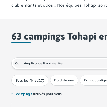
Camping Calvados
club enfants et ados… Nos équipes Tohapi sont
Camping Cabourg
Camping Caen
Camping Honfleur
Camping Houlgate
Camping Ouistreham
63 campings Tohapi e
Camping Manche
Camping Mont Saint Michel
Camping Bretagne
Camping Côtes d'Armor
Fenêtre de dialogue fermée
Camping Erquy
Camping Saint-Cast-le-Guildo
Camping Finistère
Camping Benodet
Bord de mer
Parc aquatiq
Tous les filtres
Camping Brest
Camping Carantec
63 campings
trouvés pour vous
Camping Concarneau
Camping Douarnenez