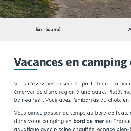
Camping Lacanau
Camping Soulac sur Mer
Camping Vendays-Montalivet
Camping Les Landes
En résumé
A
Camping Biscarrosse
Camping Capbreton
Camping Hossegor
Camping Messanges
Vacances en camping 
Camping Moliets et Maa
Camping Sanguinet
Camping Seignosse
Camping Vieux Boucau les Bains
Vous n’avez pas besoin de partir bien loin pou
Camping Pyrénées Atlantiques
émerveillés d’une région à une autre. Plutôt m
Camping Bayonne
balnéaires… Vous avez l’embarras du choix en 
Camping Biarritz
Camping Bidart
Vous aimez passer du temps au bord de l’eau, a
Camping Hendaye
dans votre camping en
bord de mer
en France,
Camping Saint Jean de Luz
aquatique avec piscine chauffée, espace bien-êt
Camping Basse-Normandie