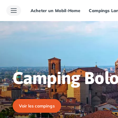
Acheter un Mobil-Home
Campings Lan
Toutes nos destinations
Camping France
Camping Alsace
Camping Bas-Rhin
Camping Haut-Rhin
Camping Colmar
Camping Mulhouse
Camping Munster
Camping Aquitaine
Camping Dordogne
Camping Bol
Camping Carsac-Aillac
Camping Les Eyzies-de-Tayac-Sireuil
Camping Sarlat
Camping Gironde
Camping Bordeaux
Voir les campings
Camping Carcans
Camping Hourtin