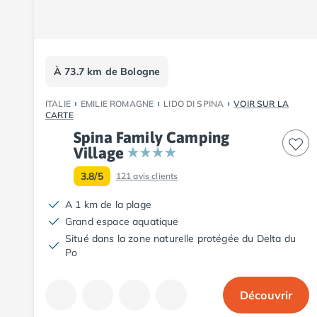
Camping Fouesnant
Camping Plouescat
Camping Quimper
Camping Roscoff
Camping Ille-et-Vilaine
À 73.7 km de Bologne
Camping Cancale
Camping Dinard
ITALIE
EMILIE ROMAGNE
LIDO DI SPINA
VOIR SUR LA
CARTE
Camping Saint-Malo
Spina Family Camping
Camping Morbihan
Village
Camping Auray
Camping Carnac
3.8/5
121
avis clients
Camping La Trinité sur Mer
A 1 km de la plage
Camping Locmariaquer
Grand espace aquatique
Camping Penestin
Situé dans la zone naturelle protégée du Delta du
Camping Quiberon
Po
Camping Sarzeau
Camping Vannes
Camping Champagne-Ardenne
Découvrir
Camping Ardennes