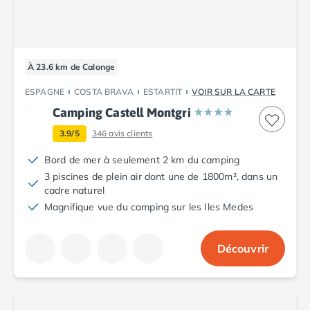
Camping Vendée
Camping Jard-sur-Mer
Camping La Roche-sur-Yon
Camping La-Tranche-sur-Mer
À 23.6 km de Calonge
Camping Les Sables d'Olonne
Camping Noirmoutier
ESPAGNE
COSTA BRAVA
ESTARTIT
VOIR SUR LA CARTE
Camping Saint-Gilles-Croix-de-Vie
Camping Castell Montgri
Camping Saint-Hilaire-De-Riez
3.9/5
346
avis clients
Camping Saint-Jean-De-Monts
Camping Picardie
Bord de mer à seulement 2 km du camping
Camping Aisne
3 piscines de plein air dont une de 1800m², dans un
Camping Poitou-Charentes
cadre naturel
Camping Charente-Maritime
Magnifique vue du camping sur les Iles Medes
Camping Châtelaillon-Plage
Camping Fouras
Découvrir
Camping La Rochelle
Camping Les Mathes
Camping Royan
Camping Saint-Georges-de-Didonne