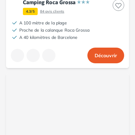
Camping avec spa, espace bien-être
Camping Roca Grossa
Camping bord de mer
4.3/5
84
avis clients
Camping Bord de Rivière
Camping en bord de lac
A 100 mètre de la plage
Camping Tohapi agréés VACAF
Proche de la calanque Roca Grossa
Par destination
A 40 kilomètres de Barcelone
Camping 4 étoiles Les Landes
Camping 5 étoiles Bretagne
Découvrir
Camping 5 étoiles Vendée
Camping Atlantique
Camping avec parc aquatique Ardèche
Camping avec parc aquatique Bretagne
Camping avec parc aquatique Dordogne
Camping avec parc aquatique Espagne
Camping avec parc aquatique Les Landes
Camping avec piscine Annecy
Camping en bord de mer Aquitaine
Camping en bord de mer Bretagne
Camping en bord de mer Calvados