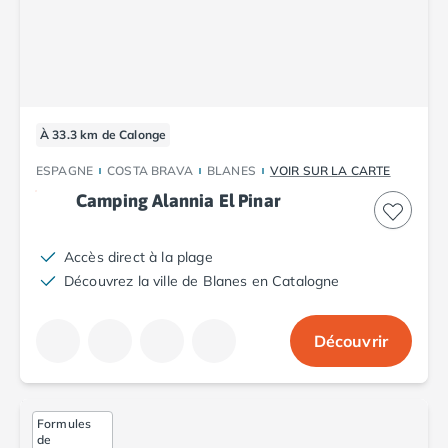
Camping Plouescat
Camping Quimper
Camping Roscoff
Camping Ille-et-Vilaine
Camping Cancale
À 33.3 km de Calonge
Camping Dinard
Camping Saint-Malo
ESPAGNE
COSTA BRAVA
BLANES
VOIR SUR LA CARTE
Camping Morbihan
Camping Alannia El Pinar
Camping Auray
Camping Carnac
Accès direct à la plage
Camping La Trinité sur Mer
Découvrez la ville de Blanes en Catalogne
Camping Locmariaquer
Camping Penestin
Camping Quiberon
Découvrir
Camping Sarzeau
Camping Vannes
Camping Champagne-Ardenne
Formules
Camping Ardennes
de