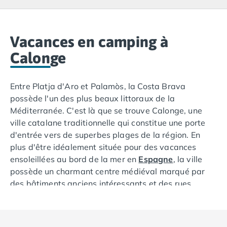
Camping Lacanau
Camping Soulac sur Mer
Camping Vendays-Montalivet
Camping Les Landes
Vacances en camping à
Camping Biscarrosse
Calonge
Camping Capbreton
Camping Hossegor
Entre Platja d'Aro et Palamòs, la Costa Brava
Camping Messanges
possède l'un des plus beaux littoraux de la
Camping Moliets et Maa
Méditerranée. C'est là que se trouve Calonge, une
Camping Sanguinet
ville catalane traditionnelle qui constitue une porte
Camping Seignosse
d'entrée vers de superbes plages de la région. En
Camping Vieux Boucau les Bains
plus d'être idéalement située pour des vacances
Camping Pyrénées Atlantiques
ensoleillées au bord de la mer en
Espagne
, la ville
Camping Bayonne
possède un charmant centre médiéval marqué par
Camping Biarritz
des bâtiments anciens intéressants et des rues
Camping Bidart
étroites.
Camping Hendaye
Camping Saint Jean de Luz
Venez en
vacances en camping
à Calonge pour de
Camping Basse-Normandie