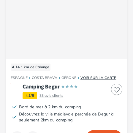
Camping Saint-Palais-sur-Mer
Camping Provence-Alpes-Côte d'Azur
Camping Alpes-de-Haute-Provence
Camping Castellane
Camping Gréoux les Bains
Camping Alpes-Maritimes
Camping Antibes
Camping Cagnes-sur-Mer
Camping Nice
À 14.1 km de Calonge
Camping Bouches du Rhône
Camping Aix-en-Provence
ESPAGNE
COSTA BRAVA
GÉRONE
VOIR SUR LA CARTE
Camping Arles
Camping Begur
Camping Cassis
4.1/5
33
avis clients
Camping La Ciotat
Camping La Roque-d'Anthéron
Bord de mer à 2 km du camping
Camping Marseille
Découvrez la ville médiévale perchée de Begur à
Camping Martigues
seulement 2km du camping
Camping Var