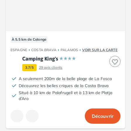
Camping Toscane
Camping Albinia
Camping Cecina
Camping Marina di Bibbona
Camping San Vincenzo
Camping Sarteano
À 5.5 km de Calonge
Camping Vénétie
Camping Caorle
ESPAGNE
COSTA BRAVA
PALAMOS
VOIR SUR LA CARTE
Camping Cavallino
Camping King's
Camping Lido di Jesolo
3.7/5
29
avis clients
Camping Pacengo di Lazise
Camping Sottomarina di Chioggia
A seulement 200m de la belle plage de La Fosca
Camping Venise
Découvrez les belles criques de la Costa Brava
Camping Portugal
Situé à 10 km de Palafrugell et à 13 km de Platja
d’Aro
Camping Algarve
Camping Centre Portugal
Camping Lisbonne
Découvrir
Camping Nazaré
Camping Nord Portugal