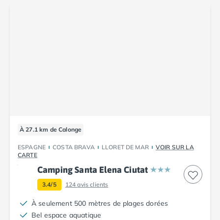
Camping Porto
Camping Croatie
Camping Comté de Zadar
Camping Dalmatie
Camping Istrie
Camping Porec
Camping Pula
Camping Rovinj
Camping Kvarner
Autres destinations
Camping Suisse
À 27.1 km de Calonge
Camping Belgique
Camping Pays-Bas
ESPAGNE
COSTA BRAVA
LLORET DE MAR
VOIR SUR LA
CARTE
Camping Brabant-Septentrional
Camping Santa Elena Ciutat
Camping Frise
Camping Hollande-Méridionale
3.4/5
124
avis clients
Camping Limbourg
À seulement 500 mètres de plages dorées
Camping Overijssel
Bel espace aquatique
Camping Zélande