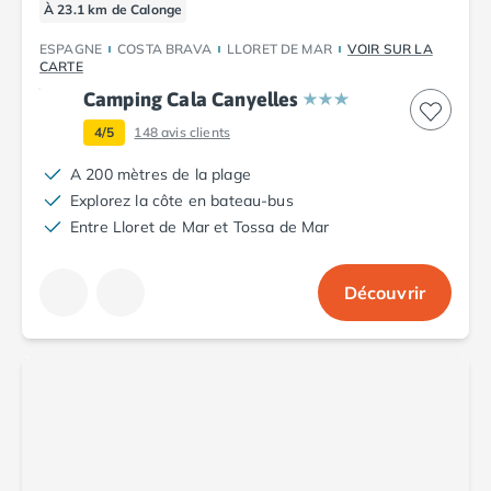
À 23.1 km de Calonge
Camping Abruzzes
Camping Emilie Romagne
ESPAGNE
COSTA BRAVA
LLORET DE MAR
VOIR SUR LA
CARTE
Camping Bologne
Camping Cala Canyelles
Camping Cesenatico
Camping Lido Di Spina
4/5
148
avis clients
Camping Ravenne
A 200 mètres de la plage
Camping Riccione
Explorez la côte en bateau-bus
Camping Rimini
Entre Lloret de Mar et Tossa de Mar
Camping Frioul-Vénétie Julienne
Camping Latium
Camping Rome
Découvrir
Camping Lombardie
Camping Piémont
Camping Pouilles
Camping Gallipoli
Camping Sardaigne
Camping Alghero
Camping Muravera