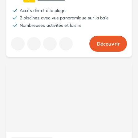
Camping Cantabria
Camping Catalogne
Accès direct à la plage
Camping Costa Brava
2 piscines avec vue panoramique sur la baie
Camping Barcelone
Nombreuses activités et loisirs
Camping Blanes
Camping Cadaques
Découvrir
Camping Calonge
Camping Empuriabrava
Camping Lloret De Mar
Camping Palamos
Camping Pals
Camping Platja d'Aro
Camping Tossa de Mar
Camping Costa Dorada
Camping Cambrils
Camping Creixell
Camping Salou
Camping Tarragone
Camping Italie