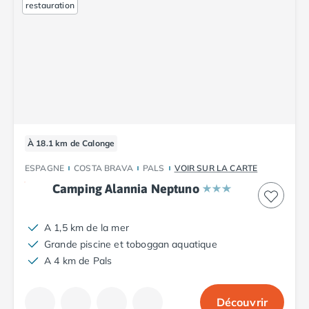
Camping Corse
restauration
Camping Corse-du-Sud
Camping Bonifacio
Camping Porto Vecchio
Camping Haute-Corse
Camping Ghisonaccia
Camping Saint-Florent
Camping Franche-Comté
Camping Doubs
À 18.1 km de Calonge
Camping Jura
Camping Clairvaux-les-Lacs
ESPAGNE
COSTA BRAVA
PALS
VOIR SUR LA CARTE
Camping Haute-Normandie
Camping Alannia Neptuno
Camping Eure
Camping Ile-de-France
A 1,5 km de la mer
Camping Essonne
Grande piscine et toboggan aquatique
Camping Seine-et-Marne
A 4 km de Pals
Camping Val d'Oise
Camping Val-de-Marne
Camping Languedoc-Roussillon
Découvrir