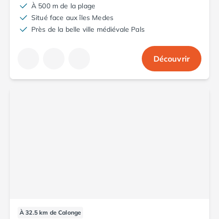
À 500 m de la plage
Camping Argelès-sur-Mer
Situé face aux îles Medes
Camping Canet-en-Roussillon
Près de la belle ville médiévale Pals
Camping Collioure
Camping Le Barcarès
Camping Perpignan
Découvrir
Camping Saint-Cyprien
Camping Limousin
Camping Corrèze
Camping Lorraine
Camping Vosges
Camping Midi-Pyrénées
Camping Aveyron
Camping Millau
Camping Nant
Camping Saint-Amans-des-Cots
Camping Gers
Camping Lot
Camping Lot-et-Garonne
À 32.5 km de Calonge