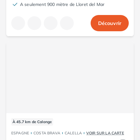
A seulement 900 mètre de Lloret del Mar
Camping Luxembourg
Camping Slovénie
Camping Allemagne
Découvrir
Camping Bade-Wurtemberg
Camping Forêt Noire
Camping Bavière
Camping Rhénanie-Palatinat
Camping Autriche
Camping Styrie
Idées séjours
Par thématique
Camping 4 étoiles
Camping 5 étoiles Tohapi
Camping avec chiens acceptés
Camping avec parc aquatique
Camping avec piscine
À 45.7 km de Calonge
Camping avec piscine chauffée
Camping avec piscine couverte
ESPAGNE
COSTA BRAVA
CALELLA
VOIR SUR LA CARTE