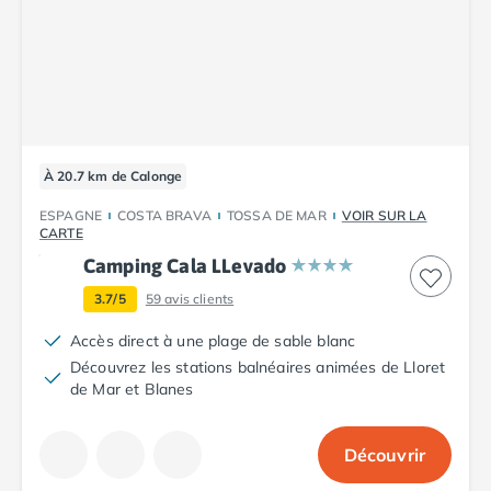
Nos hébergements
Nos Mobils-Homes
/nos-hebergements/location-mobil-
Nos Tentes équipées
/nos-hebergements/location-tente
Nos Emplacements
/nos-hebergements/location-empla
La marque Tohapi by Homair
Vivez l'expérience
Qui sommes nous ?
À 20.7 km de Calonge
Services et infos pratiques
ESPAGNE
COSTA BRAVA
TOSSA DE MAR
VOIR SUR LA
Nos modes de paiement
CARTE
Paiement en plusieurs fois
Camping Cala LLevado
Paiement en plusieurs fois - avec ONEY BANK
3.7/5
59
avis clients
Notre programme de fidélité
Devenir propriétaire
Accès direct à une plage de sable blanc
Camping en Dordogne
Découvrez les stations balnéaires animées de Lloret
Camping avec terrain de tennis
de Mar et Blanes
Camping avec salle de sport
Découvrir