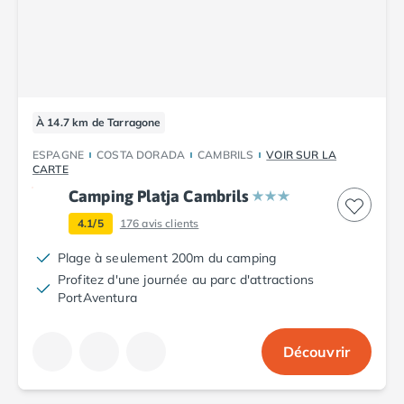
Camping Porto
Camping Croatie
Camping Comté de Zadar
Camping Dalmatie
Camping Istrie
Camping Porec
À 14.7 km de Tarragone
Camping Pula
ESPAGNE
COSTA DORADA
CAMBRILS
VOIR SUR LA
Camping Rovinj
CARTE
Camping Kvarner
Camping Platja Cambrils
Autres destinations
4.1/5
176
avis clients
Camping Suisse
Camping Belgique
Plage à seulement 200m du camping
Camping Pays-Bas
Profitez d'une journée au parc d'attractions
Camping Brabant-Septentrional
PortAventura
Camping Frise
Camping Hollande-Méridionale
Découvrir
Camping Limbourg
Camping Overijssel
Camping Zélande