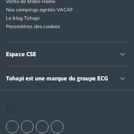
Vente de Mobil-Home
Nos campings agréés VACAF
Le blog Tohapi
Paramètres des cookies
Espace CSE
Accédez à nos offres CSE
Tohapi est une marque du groupe ECG
The European Camping Group (ECG)
Espace recrutement
Notre groupement d'achats (GAIN)
Notre politique RSE