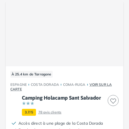
Camping Luxembourg
Camping Slovénie
Camping Allemagne
Camping Bade-Wurtemberg
Camping Forêt Noire
Camping Bavière
Camping Rhénanie-Palatinat
Camping Autriche
Camping Styrie
Idées séjours
Par thématique
À 25.4 km de Tarragone
Camping 4 étoiles
ESPAGNE
COSTA DORADA
COMA-RUGA
VOIR SUR LA
Camping 5 étoiles Tohapi
CARTE
Camping avec chiens acceptés
Camping Holacamp Sant Salvador
Camping avec parc aquatique
Camping avec piscine
3.7/5
78
avis clients
Camping avec piscine chauffée
Camping avec piscine couverte
Accès direct à une plage de la Costa Dorada