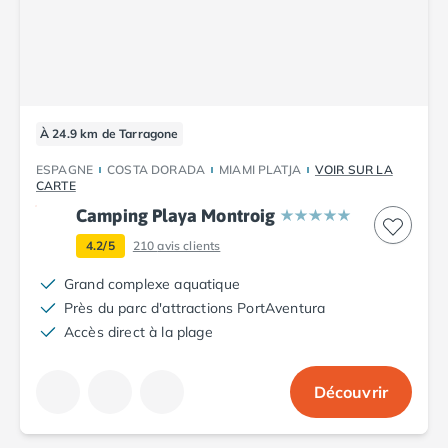
Camping Saint-Palais-sur-Mer
Camping Provence-Alpes-Côte d'Azur
Camping Alpes-de-Haute-Provence
Camping Castellane
Camping Gréoux les Bains
À 24.9 km de Tarragone
Camping Alpes-Maritimes
Camping Antibes
ESPAGNE
COSTA DORADA
MIAMI PLATJA
VOIR SUR LA
Camping Cagnes-sur-Mer
CARTE
Camping Nice
Camping Playa Montroig
Camping Bouches du Rhône
4.2/5
210
avis clients
Camping Aix-en-Provence
Camping Arles
Grand complexe aquatique
Camping Cassis
Près du parc d'attractions PortAventura
Camping La Ciotat
Accès direct à la plage
Camping La Roque-d'Anthéron
Camping Marseille
Découvrir
Camping Martigues
Camping Var