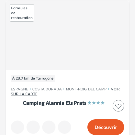
Camping Fréjus
Camping Hyères les Palmiers
Formules
de
Camping Port Grimaud
restauration
Camping Saint-Aygulf
Camping Saint-Mandrier-sur-Mer
Camping Saint-Tropez
Camping Toulon
Camping Vaucluse
Camping Avignon
Camping Rhône-Alpes
Camping Ardèche
À 23.7 km de Tarragone
Camping Ruoms
Camping Vallon-Pont-d'Arc
ESPAGNE
COSTA DORADA
MONT-ROIG DEL CAMP
VOIR
SUR LA CARTE
Camping Drôme
Camping Haute-Savoie
Camping Alannia Els Prats
Camping Annecy
Camping Thonon-les-bains
Camping Isère
Découvrir
Camping Espagne