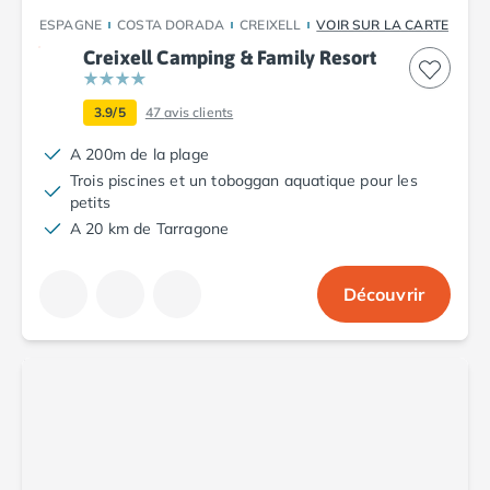
Camping Toscane
ESPAGNE
COSTA DORADA
CREIXELL
VOIR SUR LA CARTE
Camping Albinia
Camping Cecina
Creixell Camping & Family Resort
Camping Marina di Bibbona
Camping San Vincenzo
3.9/5
47
avis clients
Camping Sarteano
A 200m de la plage
Camping Vénétie
Trois piscines et un toboggan aquatique pour les
Camping Caorle
petits
Camping Cavallino
A 20 km de Tarragone
Camping Lido di Jesolo
Camping Pacengo di Lazise
Camping Sottomarina di Chioggia
Découvrir
Camping Venise
Camping Portugal
Camping Algarve
Camping Centre Portugal
Camping Lisbonne
Camping Nazaré
Camping Nord Portugal