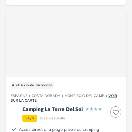
Camping Cantabria
Camping Catalogne
Camping Costa Brava
Camping Barcelone
Camping Blanes
Camping Cadaques
Camping Calonge
Camping Empuriabrava
Camping Lloret De Mar
Camping Palamos
Camping Pals
Camping Platja d'Aro
À 24.4 km de Tarragone
Camping Tossa de Mar
Camping Costa Dorada
ESPAGNE
COSTA DORADA
MONT-ROIG DEL CAMP
VOIR
SUR LA CARTE
Camping Cambrils
Camping La Torre Del Sol
Camping Creixell
Camping Salou
3.8/5
297
avis clients
Camping Tarragone
Accès direct à la plage privée du camping
Camping Italie