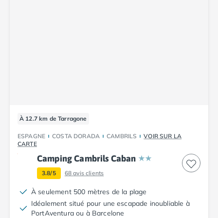
Camping Corse
Camping Corse-du-Sud
Camping Bonifacio
Camping Porto Vecchio
Camping Haute-Corse
Camping Ghisonaccia
Camping Saint-Florent
Camping Franche-Comté
Camping Doubs
Camping Jura
Camping Clairvaux-les-Lacs
À 12.7 km de Tarragone
Camping Haute-Normandie
ESPAGNE
COSTA DORADA
CAMBRILS
VOIR SUR LA
Camping Eure
CARTE
Camping Ile-de-France
Camping Cambrils Caban
Camping Essonne
3.8/5
68
avis clients
Camping Seine-et-Marne
Camping Val d'Oise
À seulement 500 mètres de la plage
Camping Val-de-Marne
Idéalement situé pour une escapade inoubliable à
Camping Languedoc-Roussillon
PortAventura ou à Barcelone