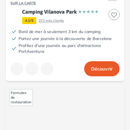
Camping Tarn
SUR LA CARTE
Camping Nord-Pas-de-Calais
Camping Vilanova Park
Camping Pas-de-Calais
4.1/5
372
avis clients
Camping Berck
Camping Boulogne-sur-Mer
Bord de mer à seulement 3 km du camping
Camping Le Portel
Partez une journée à la découverte de Barcelone
Camping Le Touquet
Profitez d'une journée au parc d'attractions
Camping Merlimont
PortAventura
Camping Pays de la Loire
Camping Loire-Atlantique
Découvrir
Camping Guerande
Camping La Baule-Escoublac
Camping La Turballe
Camping Nantes
Formules
de
Camping Pornic
restauration
Camping Pornichet
Camping Saint Nazaire
Camping Maine-et-Loire
Camping Saumur