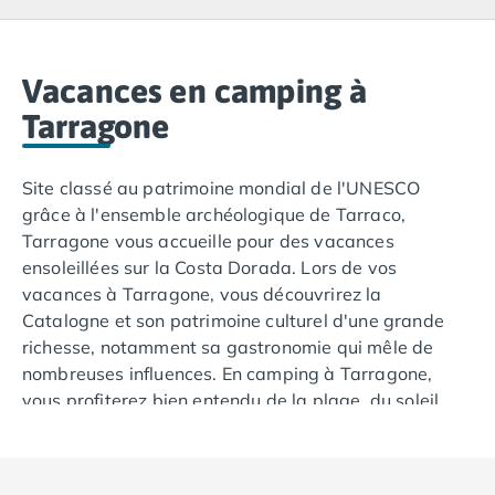
Camping Lacanau
Camping Soulac sur Mer
Camping Vendays-Montalivet
Camping Les Landes
Vacances en camping à
Camping Biscarrosse
Tarragone
Camping Capbreton
Camping Hossegor
Site classé au patrimoine mondial de l'UNESCO
Camping Messanges
grâce à l'ensemble archéologique de Tarraco,
Camping Moliets et Maa
Tarragone vous accueille pour des vacances
Camping Sanguinet
ensoleillées sur la Costa Dorada. Lors de vos
Camping Seignosse
vacances à Tarragone, vous découvrirez la
Camping Vieux Boucau les Bains
Catalogne et son patrimoine culturel d'une grande
Camping Pyrénées Atlantiques
richesse, notamment sa gastronomie qui mêle de
Camping Bayonne
nombreuses influences. En camping à Tarragone,
Camping Biarritz
vous profiterez bien entendu de la plage, du soleil,
Camping Bidart
mais aussi des petites criques dissimulées le long du
Camping Hendaye
littoral méditerranéen. La location de mobil-home à
Camping Saint Jean de Luz
Tarragone vous offrira un point de départ confortable
Camping Basse-Normandie