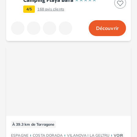
Camping Argelès-sur-Mer
4/5
168
avis clients
Camping Canet-en-Roussillon
Camping Collioure
Camping Le Barcarès
Découvrir
Camping Perpignan
Camping Saint-Cyprien
Camping Limousin
Camping Corrèze
Camping Lorraine
Camping Vosges
Camping Midi-Pyrénées
Camping Aveyron
Camping Millau
Camping Nant
Camping Saint-Amans-des-Cots
Camping Gers
Camping Lot
À 39.3 km de Tarragone
Camping Lot-et-Garonne
ESPAGNE
COSTA DORADA
VILANOVA I LA GELTRU
VOIR