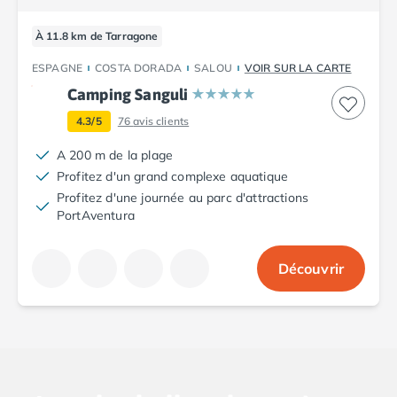
Nos hébergements
Nos Mobils-Homes
À 11.8 km de Tarragone
/nos-hebergements/location-mobil-
Nos Tentes équipées
/nos-hebergements/location-tente
ESPAGNE
COSTA DORADA
SALOU
VOIR SUR LA CARTE
Nos Emplacements
/nos-hebergements/location-empla
Camping Sanguli
La marque Tohapi by Homair
Vivez l'expérience
4.3/5
76
avis clients
Qui sommes nous ?
A 200 m de la plage
Services et infos pratiques
Profitez d'un grand complexe aquatique
Nos modes de paiement
Profitez d'une journée au parc d'attractions
Paiement en plusieurs fois
PortAventura
Paiement en plusieurs fois - avec ONEY BANK
Notre programme de fidélité
Découvrir
Devenir propriétaire
Camping en Dordogne
Camping avec terrain de tennis
Camping avec salle de sport