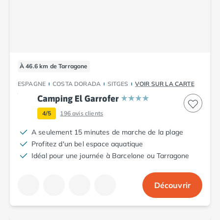
Camping Plouescat
Camping Quimper
Camping Roscoff
Camping Ille-et-Vilaine
Camping Cancale
À 46.6 km de Tarragone
Camping Dinard
Camping Saint-Malo
ESPAGNE
COSTA DORADA
SITGES
VOIR SUR LA CARTE
Camping Morbihan
Camping El Garrofer
Camping Auray
4/5
196
avis clients
Camping Carnac
Camping La Trinité sur Mer
A seulement 15 minutes de marche de la plage
Camping Locmariaquer
Profitez d'un bel espace aquatique
Camping Penestin
Idéal pour une journée à Barcelone ou Tarragone
Camping Quiberon
Camping Sarzeau
Découvrir
Camping Vannes
Camping Champagne-Ardenne
Camping Ardennes