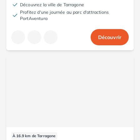
Découvrez la ville de Tarragone
Camping Abruzzes
Profitez d'une journée au parc d'attractions
Camping Emilie Romagne
PortAventura
Camping Bologne
Camping Cesenatico
Camping Lido Di Spina
Découvrir
Camping Ravenne
Camping Riccione
Camping Rimini
Camping Frioul-Vénétie Julienne
Camping Latium
Camping Rome
Camping Lombardie
Camping Piémont
Camping Pouilles
Camping Gallipoli
Camping Sardaigne
Camping Alghero
Camping Muravera
À 16.9 km de Tarragone