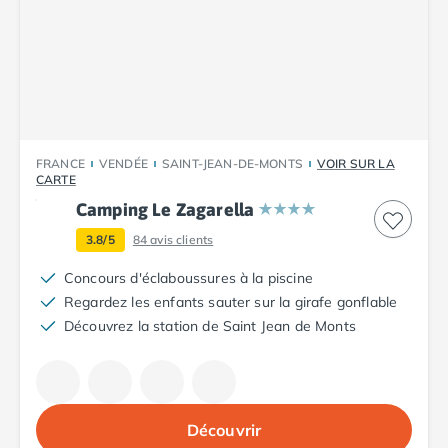
Camping Cantabria
Camping Catalogne
Camping Costa Brava
Camping Barcelone
Camping Blanes
Camping Cadaques
Camping Calonge
FRANCE
VENDÉE
SAINT-JEAN-DE-MONTS
VOIR SUR LA
Camping Empuriabrava
CARTE
Camping Lloret De Mar
Camping Le Zagarella
Camping Palamos
3.8/5
84
avis clients
Camping Pals
Camping Platja d'Aro
Concours d'éclaboussures à la piscine
Camping Tossa de Mar
Regardez les enfants sauter sur la girafe gonflable
Camping Costa Dorada
Découvrez la station de Saint Jean de Monts
Camping Cambrils
Camping Creixell
Camping Salou
Camping Tarragone
Découvrir
Camping Italie