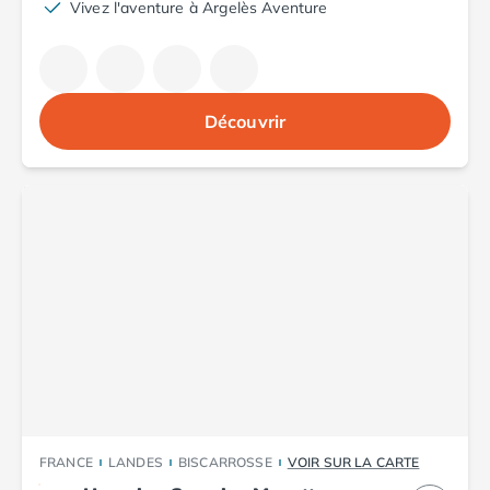
Camping Toscane
Vivez l'aventure à Argelès Aventure
Camping Albinia
Camping Cecina
Camping Marina di Bibbona
Camping San Vincenzo
Découvrir
Camping Sarteano
Camping Vénétie
Camping Caorle
Camping Cavallino
Camping Lido di Jesolo
Camping Pacengo di Lazise
Camping Sottomarina di Chioggia
Camping Venise
Camping Portugal
Camping Algarve
Camping Centre Portugal
Camping Lisbonne
Camping Nazaré
FRANCE
LANDES
BISCARROSSE
VOIR SUR LA CARTE
Camping Nord Portugal