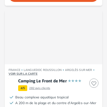
Camping Abruzzes
Camping Emilie Romagne
Camping Bologne
Camping Cesenatico
Camping Lido Di Spina
Camping Ravenne
Camping Riccione
Camping Rimini
Camping Frioul-Vénétie Julienne
Camping Latium
Camping Rome
Camping Lombardie
FRANCE
LANGUEDOC ROUSSILLON
ARGELÈS SUR MER
Camping Piémont
VOIR SUR LA CARTE
Camping Pouilles
Camping Le Front de Mer
Camping Gallipoli
4/5
282
avis clients
Camping Sardaigne
Camping Alghero
Beau complexe aquatique tropical
Camping Muravera
A 200 m de la plage et du centre d'Argelès-sur-Mer