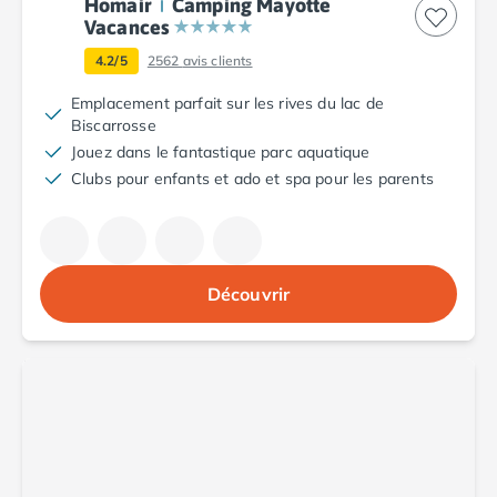
Homair
Camping Mayotte
Camping Porto
Vacances
Camping Croatie
4.2/5
2562
avis clients
Camping Comté de Zadar
Camping Dalmatie
Emplacement parfait sur les rives du lac de
Camping Istrie
Biscarrosse
Camping Porec
Jouez dans le fantastique parc aquatique
Camping Pula
Clubs pour enfants et ado et spa pour les parents
Camping Rovinj
Camping Kvarner
Autres destinations
Camping Suisse
Découvrir
Camping Belgique
Camping Pays-Bas
Camping Brabant-Septentrional
Camping Frise
Camping Hollande-Méridionale
Camping Limbourg
Camping Overijssel
Camping Zélande