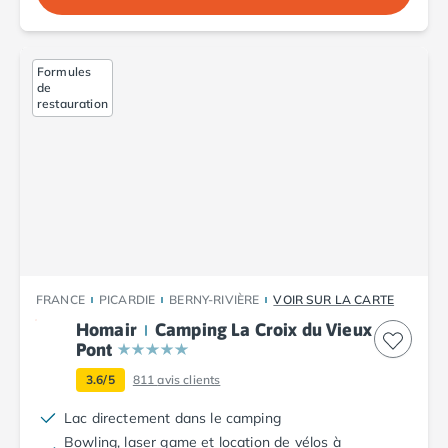
Camping Corse
Camping Corse-du-Sud
Camping Bonifacio
Formules
Camping Porto Vecchio
de
Camping Haute-Corse
restauration
Camping Ghisonaccia
Camping Saint-Florent
Camping Franche-Comté
Camping Doubs
Camping Jura
Camping Clairvaux-les-Lacs
Camping Haute-Normandie
Camping Eure
FRANCE
PICARDIE
BERNY-RIVIÈRE
VOIR SUR LA CARTE
Camping Ile-de-France
Homair
Camping La Croix du Vieux
Camping Essonne
Pont
Camping Seine-et-Marne
3.6/5
811
avis clients
Camping Val d'Oise
Camping Val-de-Marne
Lac directement dans le camping
Camping Languedoc-Roussillon
Bowling, laser game et location de vélos à