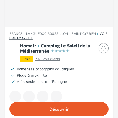
Camping Luxembourg
Camping Slovénie
Camping Allemagne
Camping Bade-Wurtemberg
Camping Forêt Noire
FRANCE
LANGUEDOC ROUSSILLON
SAINT-CYPRIEN
VOIR
Camping Bavière
SUR LA CARTE
Camping Rhénanie-Palatinat
Homair
Camping Le Soleil de la
Camping Autriche
Méditerranée
Camping Styrie
3.9/5
2078
avis clients
Idées séjours
Par thématique
Immenses toboggans aquatiques
Camping 4 étoiles
Plage à proximité
Camping 5 étoiles Tohapi
A 1h seulement de l'Espagne
Camping avec chiens acceptés
Camping avec parc aquatique
Camping avec piscine
Camping avec piscine chauffée
Découvrir
Camping avec piscine couverte