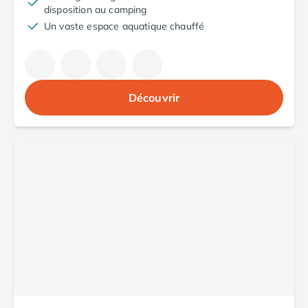
Camping Aude
disposition au camping
Camping Gruissan
Un vaste espace aquatique chauffé
Camping Narbonne-Plage
Camping Sigean
Camping Gard
Camping Aigues-Mortes
Découvrir
Camping Grau-du-Roi
Camping Nîmes
Camping Hérault
Camping Agde
Camping Béziers
Camping La Grande Motte
Camping Marseillan-Plage
Camping Montpellier
Camping Palavas-les-Flots
Camping Sète
Camping Valras-Plage
Camping Vias-Plage
Camping Pyrénées-Orientales