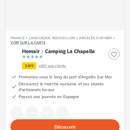
Camping Plouescat
Camping Quimper
Camping Roscoff
Camping Ille-et-Vilaine
Camping Cancale
FRANCE
LANGUEDOC ROUSSILLON
ARGELÈS SUR MER
Camping Dinard
VOIR SUR LA CARTE
Camping Saint-Malo
Homair
Camping La Chapelle
Camping Morbihan
Camping Auray
3.9/5
1907
avis clients
Camping Carnac
Camping La Trinité sur Mer
Promenez-vous le long du port d'Argelès Sur Mer
Camping Locmariaquer
Découvrez le marché nocturne et ses stands
Camping Penestin
d'artisanats locaux
Camping Quiberon
Passez une journée en Espagne
Camping Sarzeau
Camping Vannes
Camping Champagne-Ardenne
Camping Ardennes
Découvrir