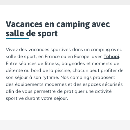
Camping Lacanau
Camping Soulac sur Mer
Camping Vendays-Montalivet
Camping Les Landes
Vacances en camping avec
Camping Biscarrosse
salle de sport
Camping Capbreton
Camping Hossegor
Vivez des vacances sportives dans un camping avec
Camping Messanges
salle de sport, en France ou en Europe, avec
Tohapi
.
Camping Moliets et Maa
Entre séances de fitness, baignades et moments de
Camping Sanguinet
détente au bord de la piscine, chacun peut profiter de
Camping Seignosse
son séjour à son rythme. Nos campings proposent
Camping Vieux Boucau les Bains
des équipements modernes et des espaces sécurisés
Camping Pyrénées Atlantiques
afin de vous permettre de pratiquer une activité
Camping Bayonne
sportive durant votre séjour.
Camping Biarritz
Camping Bidart
Cette page de notre site vous permet d'explorer nos
Camping Hendaye
près de 60 campings avec salle de musculation et de
Camping Saint Jean de Luz
les filtrer pour trouver celui qui correspond
Camping Basse-Normandie