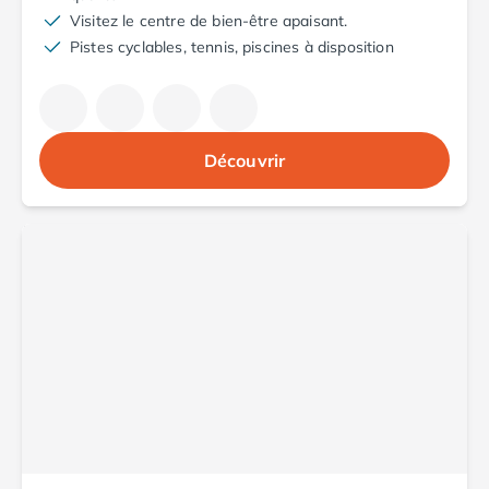
Camping Saint-Palais-sur-Mer
Visitez le centre de bien-être apaisant.
Camping Provence-Alpes-Côte d'Azur
Pistes cyclables, tennis, piscines à disposition
Camping Alpes-de-Haute-Provence
Camping Castellane
Camping Gréoux les Bains
Camping Alpes-Maritimes
Découvrir
Camping Antibes
Camping Cagnes-sur-Mer
Camping Nice
Camping Bouches du Rhône
Camping Aix-en-Provence
Camping Arles
Camping Cassis
Camping La Ciotat
Camping La Roque-d'Anthéron
Camping Marseille
Camping Martigues
Camping Var