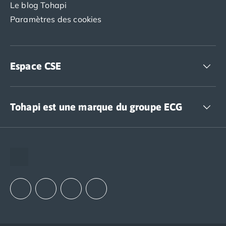
Le blog Tohapi
Paramètres des cookies
Espace CSE
Accédez à nos offres CSE
Tohapi est une marque du groupe ECG
The European Camping Group (ECG)
Espace recrutement
Notre groupement d'achats (GAIN)
Notre politique RSE