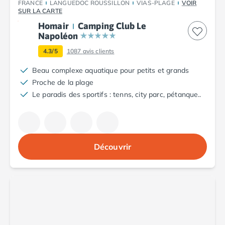
FRANCE
LANGUEDOC ROUSSILLON
VIAS-PLAGE
VOIR
Camping Argelès-sur-Mer
SUR LA CARTE
Camping Canet-en-Roussillon
Homair
Camping Club Le
Camping Collioure
Napoléon
Camping Le Barcarès
4.3/5
1087
avis clients
Camping Perpignan
Camping Saint-Cyprien
Beau complexe aquatique pour petits et grands
Camping Limousin
Proche de la plage
Camping Corrèze
Le paradis des sportifs : tenns, city parc, pétanque..
Camping Lorraine
Camping Vosges
Camping Midi-Pyrénées
Camping Aveyron
Découvrir
Camping Millau
Camping Nant
Camping Saint-Amans-des-Cots
Camping Gers
Camping Lot
Camping Lot-et-Garonne