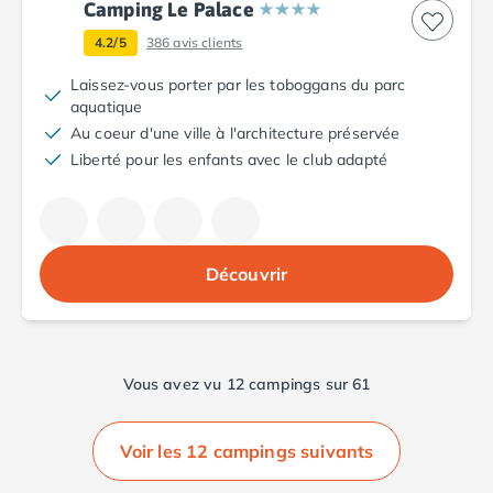
Camping Le Palace
Nos hébergements
4.2/5
386
avis clients
Nos Mobils-Homes
/nos-hebergements/location-mobil-
Nos Tentes équipées
/nos-hebergements/location-tente
Laissez-vous porter par les toboggans du parc
Nos Emplacements
/nos-hebergements/location-empla
aquatique
La marque Tohapi by Homair
Au coeur d'une ville à l'architecture préservée
Vivez l'expérience
Liberté pour les enfants avec le club adapté
Qui sommes nous ?
Services et infos pratiques
Nos modes de paiement
Paiement en plusieurs fois
Découvrir
Paiement en plusieurs fois - avec ONEY BANK
Notre programme de fidélité
Devenir propriétaire
Camping en Dordogne
Vous avez vu 12 campings sur 61
Camping avec terrain de tennis
Camping avec salle de sport
Voir les 12 campings suivants