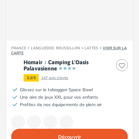
Camping Tarn
Camping Nord-Pas-de-Calais
Camping Pas-de-Calais
Camping Berck
Camping Boulogne-sur-Mer
Camping Le Portel
Camping Le Touquet
FRANCE
LANGUEDOC ROUSSILLON
LATTES
VOIR SUR LA
Camping Merlimont
CARTE
Camping Pays de la Loire
Homair
Camping L'Oasis
Camping Loire-Atlantique
Palavasienne
Camping Guerande
3.2/5
147
avis clients
Camping La Baule-Escoublac
Glissez sur le toboggan Space Bowl
Camping La Turballe
Une aire de jeux XXL pour vos enfants
Camping Nantes
Profitez de nos équipements de plein air
Camping Pornic
Camping Pornichet
Camping Saint Nazaire
Camping Maine-et-Loire
Camping Saumur
Découvrir