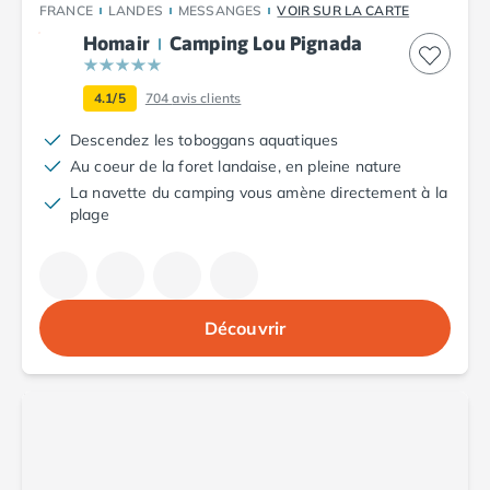
Camping Fréjus
FRANCE
LANDES
MESSANGES
VOIR SUR LA CARTE
Camping Hyères les Palmiers
Homair
Camping Lou Pignada
Camping Port Grimaud
Camping Saint-Aygulf
4.1/5
704
avis clients
Camping Saint-Mandrier-sur-Mer
Camping Saint-Tropez
Descendez les toboggans aquatiques
Camping Toulon
Au coeur de la foret landaise, en pleine nature
Camping Vaucluse
La navette du camping vous amène directement à la
Camping Avignon
plage
Camping Rhône-Alpes
Camping Ardèche
Camping Ruoms
Camping Vallon-Pont-d'Arc
Découvrir
Camping Drôme
Camping Haute-Savoie
Camping Annecy
Camping Thonon-les-bains
Camping Isère
Camping Espagne