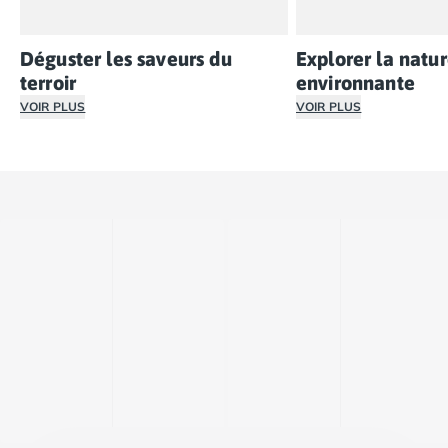
Déguster les saveurs du
Explorer la natu
terroir
environnante
VOIR PLUS
VOIR PLUS
La région d’Occitanie regorge de produits locaux à découv
Depuis votre camping