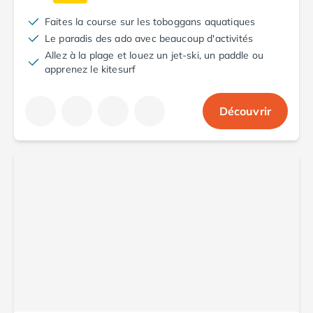
Camping Saint-Palais-sur-Mer
Faites la course sur les toboggans aquatiques
Camping Provence-Alpes-Côte d'Azur
Le paradis des ado avec beaucoup d'activités
Camping Alpes-de-Haute-Provence
Allez à la plage et louez un jet-ski, un paddle ou
Camping Castellane
apprenez le kitesurf
Camping Gréoux les Bains
Camping Alpes-Maritimes
Découvrir
Camping Antibes
Camping Cagnes-sur-Mer
Camping Nice
Camping Bouches du Rhône
Camping Aix-en-Provence
Camping Arles
Camping Cassis
Camping La Ciotat
Camping La Roque-d'Anthéron
Camping Marseille
Camping Martigues
Camping Var