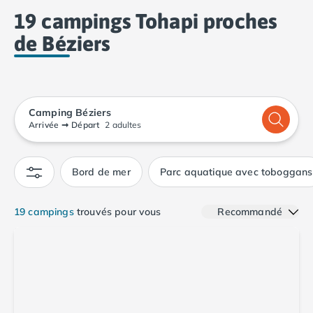
vacances en camping
réussies à Béziers !
Camping Calvados
19 campings Tohapi proches
Camping Cabourg
de Béziers
Camping Caen
Camping Honfleur
Camping Houlgate
Camping Ouistreham
Camping Manche
Camping Béziers
Camping Mont Saint Michel
Arrivée
➞
Départ
2 adultes
Camping Bretagne
Camping Côtes d'Armor
Bord de mer
Parc aquatique avec toboggans
Camping Erquy
Camping Saint-Cast-le-Guildo
Camping Finistère
19 campings
trouvés pour vous
Recommandé
Camping Benodet
Camping Brest
Camping Carantec
Camping Concarneau
Camping Douarnenez
Camping Fouesnant