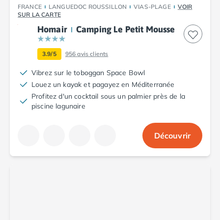
FRANCE
LANGUEDOC ROUSSILLON
VIAS-PLAGE
VOIR
Camping Argelès-sur-Mer
SUR LA CARTE
Camping Canet-en-Roussillon
Homair
Camping Le Petit Mousse
Camping Collioure
Camping Le Barcarès
3.9/5
956
avis clients
Camping Perpignan
Camping Saint-Cyprien
Vibrez sur le toboggan Space Bowl
Camping Limousin
Louez un kayak et pagayez en Méditerranée
Camping Corrèze
Profitez d'un cocktail sous un palmier près de la
Camping Lorraine
piscine lagunaire
Camping Vosges
Camping Midi-Pyrénées
Découvrir
Camping Aveyron
Camping Millau
Camping Nant
Camping Saint-Amans-des-Cots
Camping Gers
Camping Lot
Camping Lot-et-Garonne