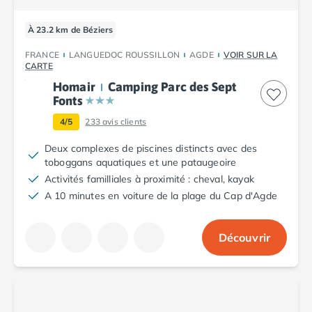
Nos hébergements
Nos Mobils-Homes
/nos-hebergements/location-mobil-
À 23.2 km de Béziers
Nos Tentes équipées
/nos-hebergements/location-tente
FRANCE
LANGUEDOC ROUSSILLON
AGDE
VOIR SUR LA
Nos Emplacements
/nos-hebergements/location-empla
CARTE
La marque Tohapi by Homair
Homair
Camping Parc des Sept
Vivez l'expérience
Fonts
Qui sommes nous ?
4/5
233
avis clients
Services et infos pratiques
Nos modes de paiement
Deux complexes de piscines distincts avec des
toboggans aquatiques et une pataugeoire
Paiement en plusieurs fois
Activités familliales à proximité : cheval, kayak
Paiement en plusieurs fois - avec ONEY BANK
A 10 minutes en voiture de la plage du Cap d'Agde
Notre programme de fidélité
Devenir propriétaire
Camping en Dordogne
Découvrir
Camping avec terrain de tennis
Camping avec salle de sport