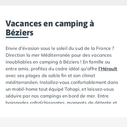
Camping Lacanau
Camping Soulac sur Mer
Camping Vendays-Montalivet
Camping Les Landes
Vacances en camping à
Camping Biscarrosse
Béziers
Camping Capbreton
Camping Hossegor
Envie d'évasion sous le soleil du sud de la France ?
Camping Messanges
Direction la mer Méditerranée pour des vacances
Camping Moliets et Maa
inoubliables en camping à Béziers ! En famille ou
Camping Sanguinet
entre amis, profitez du cadre idéal qu'offre
l'Hérault
Camping Seignosse
avec ses plages de sable fin et son climat
Camping Vieux Boucau les Bains
méditerranéen. Installez-vous confortablement dans
Camping Pyrénées Atlantiques
un mobil-home tout équipé Tohapi, et laissez-vous
Camping Bayonne
séduire par nos campings en bord de mer. Entre
Camping Biarritz
baignades rafraîchissantes, moments de détente et
Camping Bidart
découvertes culturelles, votre séjour dans l'Hérault
Camping Hendaye
s'annonce riche en souvenirs. Découvrez sans plus
Camping Saint Jean de Luz
attendre nos hébergements de qualité pour des
Camping Basse-Normandie