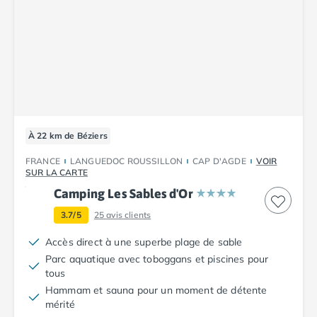
Camping Cantabria
Camping Catalogne
Camping Costa Brava
Camping Barcelone
Camping Blanes
Camping Cadaques
Camping Calonge
Camping Empuriabrava
À 22 km de Béziers
Camping Lloret De Mar
Camping Palamos
FRANCE
LANGUEDOC ROUSSILLON
CAP D'AGDE
VOIR
SUR LA CARTE
Camping Pals
Camping Les Sables d'Or
Camping Platja d'Aro
Camping Tossa de Mar
3.7/5
25
avis clients
Camping Costa Dorada
Accès direct à une superbe plage de sable
Camping Cambrils
Parc aquatique avec toboggans et piscines pour
Camping Creixell
tous
Camping Salou
Hammam et sauna pour un moment de détente
Camping Tarragone
mérité
Camping Italie