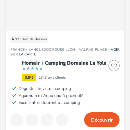
Camping Plouescat
Camping Quimper
Camping Roscoff
Camping Ille-et-Vilaine
Camping Cancale
À 12.5 km de Béziers
Camping Dinard
Camping Saint-Malo
FRANCE
LANGUEDOC ROUSSILLON
VALRAS-PLAGE
VOIR
Camping Morbihan
SUR LA CARTE
Camping Auray
Homair
Camping Domaine La Yole
Camping Carnac
Camping La Trinité sur Mer
3.8/5
2843
avis clients
Camping Locmariaquer
Dégustez le vin du camping
Camping Penestin
Aquarium et Aqualand à proximité
Camping Quiberon
Excellent restaurant au camping
Camping Sarzeau
Camping Vannes
Camping Champagne-Ardenne
Découvrir
Camping Ardennes