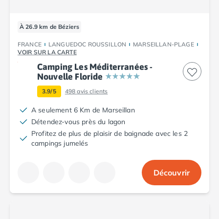
Camping Porto
Camping Croatie
À 26.9 km de Béziers
Camping Comté de Zadar
Camping Dalmatie
FRANCE
LANGUEDOC ROUSSILLON
MARSEILLAN-PLAGE
Camping Istrie
VOIR SUR LA CARTE
Camping Porec
Camping Les Méditerranées -
Camping Pula
Nouvelle Floride
Camping Rovinj
3.9/5
498
avis clients
Camping Kvarner
A seulement 6 Km de Marseillan
Autres destinations
Détendez-vous près du lagon
Camping Suisse
Profitez de plus de plaisir de baignade avec les 2
Camping Belgique
campings jumelés
Camping Pays-Bas
Camping Brabant-Septentrional
Camping Frise
Découvrir
Camping Hollande-Méridionale
Camping Limbourg
Camping Overijssel
Camping Zélande