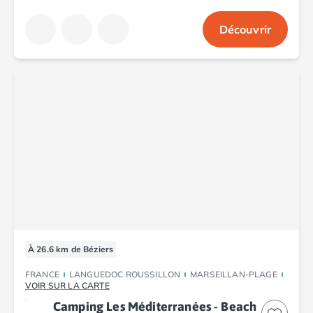
Camping Abruzzes
Découvrir
Camping Emilie Romagne
Camping Bologne
Camping Cesenatico
Camping Lido Di Spina
Camping Ravenne
Camping Riccione
Camping Rimini
Camping Frioul-Vénétie Julienne
Camping Latium
Camping Rome
Camping Lombardie
Camping Piémont
Camping Pouilles
Camping Gallipoli
À 26.6 km de Béziers
Camping Sardaigne
FRANCE
LANGUEDOC ROUSSILLON
MARSEILLAN-PLAGE
Camping Alghero
VOIR SUR LA CARTE
Camping Muravera
Camping Les Méditerranées - Beach