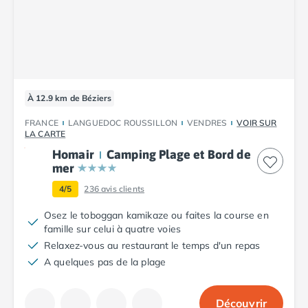
Camping Tarn
Camping Nord-Pas-de-Calais
Camping Pas-de-Calais
Camping Berck
Camping Boulogne-sur-Mer
Camping Le Portel
À 12.9 km de Béziers
Camping Le Touquet
Camping Merlimont
FRANCE
LANGUEDOC ROUSSILLON
VENDRES
VOIR SUR
Camping Pays de la Loire
LA CARTE
Camping Loire-Atlantique
Homair
Camping Plage et Bord de
Camping Guerande
mer
Camping La Baule-Escoublac
4/5
236
avis clients
Camping La Turballe
Osez le toboggan kamikaze ou faites la course en
Camping Nantes
famille sur celui à quatre voies
Camping Pornic
Relaxez-vous au restaurant le temps d'un repas
Camping Pornichet
A quelques pas de la plage
Camping Saint Nazaire
Camping Maine-et-Loire
Camping Saumur
Découvrir