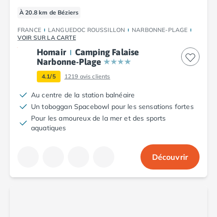
Camping Fréjus
Camping Hyères les Palmiers
À 20.8 km de Béziers
Camping Port Grimaud
FRANCE
LANGUEDOC ROUSSILLON
NARBONNE-PLAGE
Camping Saint-Aygulf
VOIR SUR LA CARTE
Camping Saint-Mandrier-sur-Mer
Homair
Camping Falaise
Camping Saint-Tropez
Narbonne-Plage
Camping Toulon
4.1/5
1219
avis clients
Camping Vaucluse
Camping Avignon
Au centre de la station balnéaire
Camping Rhône-Alpes
Un toboggan Spacebowl pour les sensations fortes
Camping Ardèche
Pour les amoureux de la mer et des sports
aquatiques
Camping Ruoms
Camping Vallon-Pont-d'Arc
Camping Drôme
Découvrir
Camping Haute-Savoie
Camping Annecy
Camping Thonon-les-bains
Camping Isère
Camping Espagne