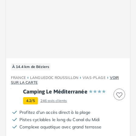
Camping Luxembourg
Camping Slovénie
Camping Allemagne
Camping Bade-Wurtemberg
Camping Forêt Noire
Camping Bavière
Camping Rhénanie-Palatinat
Camping Autriche
Camping Styrie
À 14.4 km de Béziers
Idées séjours
FRANCE
LANGUEDOC ROUSSILLON
VIAS-PLAGE
VOIR
Par thématique
SUR LA CARTE
Camping 4 étoiles
Camping Le Méditerranée
Camping 5 étoiles Tohapi
Camping avec chiens acceptés
4.2/5
246
avis clients
Camping avec parc aquatique
Profitez d'un accès direct à la plage
Camping avec piscine
Pistes cyclables le long du Canal du Midi
Camping avec piscine chauffée
Complexe aquatique avec grand terrasse
Camping avec piscine couverte