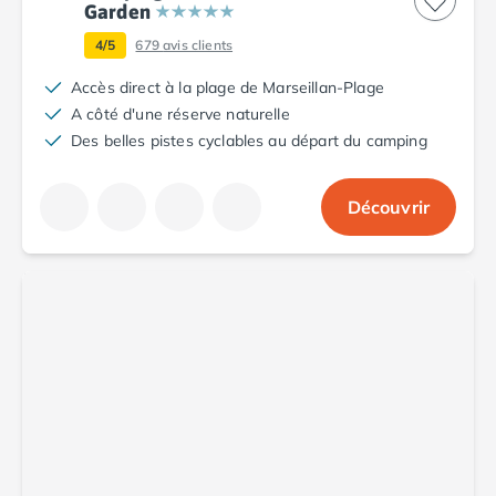
Camping Toscane
Garden
Camping Albinia
4/5
679
avis clients
Camping Cecina
Camping Marina di Bibbona
Accès direct à la plage de Marseillan-Plage
Camping San Vincenzo
A côté d'une réserve naturelle
Camping Sarteano
Des belles pistes cyclables au départ du camping
Camping Vénétie
Camping Caorle
Découvrir
Camping Cavallino
Camping Lido di Jesolo
Camping Pacengo di Lazise
Camping Sottomarina di Chioggia
Camping Venise
Camping Portugal
Camping Algarve
Camping Centre Portugal
Camping Lisbonne
Camping Nazaré
Camping Nord Portugal