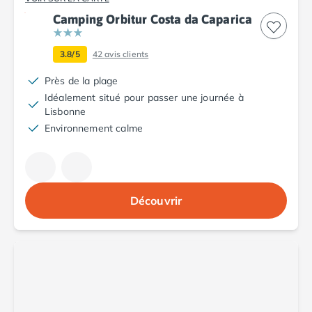
Camping Argelès-sur-Mer
Camping Orbitur Costa da Caparica
Camping Canet-en-Roussillon
Camping Collioure
3.8/5
42
avis clients
Camping Le Barcarès
Camping Perpignan
Près de la plage
Camping Saint-Cyprien
Idéalement situé pour passer une journée à
Lisbonne
Camping Limousin
Environnement calme
Camping Corrèze
Camping Lorraine
Camping Vosges
Camping Midi-Pyrénées
Camping Aveyron
Découvrir
Camping Millau
Camping Nant
Camping Saint-Amans-des-Cots
Camping Gers
Camping Lot
Camping Lot-et-Garonne