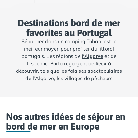
Camping Porto
Camping Croatie
Camping Comté de Zadar
Destinations bord de mer
Camping Dalmatie
favorites au Portugal
Camping Istrie
Camping Porec
Séjourner dans un camping Tohapi est le
Camping Pula
meilleur moyen pour profiter du littoral
Camping Rovinj
portugais. Les régions de
l'Algarve
et de
Camping Kvarner
Lisbonne-Porto regorgent de lieux à
Autres destinations
découvrir, tels que les falaises spectaculaires
Camping Suisse
de l'Algarve, les villages de pêcheurs
Camping Belgique
pittoresques de Nazaré et de Milfontes, ou
Camping Pays-Bas
encore les charmantes villes côtières de
Camping Brabant-Septentrional
Lisbonne et de Porto. Optez pour un camping
Camping Frise
à São Martinho do Porto, dans le Centre du
Nos autres idées de séjour en
Camping Hollande-Méridionale
Portugal, à Matosinhos, dans le Nord, ou à
Camping Limbourg
Lagos en Algarve, et vivez une expérience
bord de mer en Europe
Camping Overijssel
unique en bord de mer.
Camping Zélande