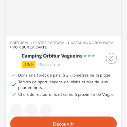
Camping Tarn
Camping Nord-Pas-de-Calais
Camping Pas-de-Calais
Camping Berck
Camping Boulogne-sur-Mer
Camping Le Portel
Camping Le Touquet
PORTUGAL
CENTRE PORTUGAL
GAFANHA DA BOA HORA
VOIR SUR LA CARTE
Camping Merlimont
Camping Pays de la Loire
Camping Orbitur Vagueira
Camping Loire-Atlantique
3.9/5
46
avis clients
Camping Guerande
Dans une forêt de pins, à 2 kilomètres de la plage
Camping La Baule-Escoublac
Terrain de sport, espace de loisirs et aire de jeux
Camping La Turballe
pour enfants
Camping Nantes
Choix de restaurants et cafés à proximité de Vagos
Camping Pornic
Camping Pornichet
Camping Saint Nazaire
Camping Maine-et-Loire
Camping Saumur
Découvrir