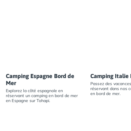
Camping Luxembourg
Camping Slovénie
Camping Allemagne
Camping Bade-Wurtemberg
Camping Forêt Noire
Camping Bavière
Camping Rhénanie-Palatinat
Camping Autriche
Camping Styrie
Idées séjours
Camping Espagne Bord de
Camping Italie
Par thématique
Mer
Camping 4 étoiles
Passez des vacances 
réservant dans nos c
Camping 5 étoiles Tohapi
Explorez la côté espagnole en
en bord de mer.
réservant un camping en bord de mer
Camping avec chiens acceptés
en Espagne sur Tohapi.
Camping avec parc aquatique
Passez des vacanc
Camping avec piscine
Explorez la côté espagnole en réservant un camping en 
Camping avec piscine chauffée
Camping avec piscine couverte