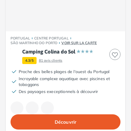
Camping Plouescat
Camping Quimper
Camping Roscoff
Camping Ille-et-Vilaine
Camping Cancale
PORTUGAL
CENTRE PORTUGAL
Camping Dinard
SÃO MARTINHO DO PORTO
VOIR SUR LA CARTE
Camping Saint-Malo
Camping Colina do Sol
Camping Morbihan
4.3/5
81
avis clients
Camping Auray
Camping Carnac
Proche des belles plages de l'ouest du Portugal
Camping La Trinité sur Mer
Incroyable complexe aquatique avec piscines et
Camping Locmariaquer
toboggans
Camping Penestin
Des paysages execeptionnels à découvrir
Camping Quiberon
Camping Sarzeau
Camping Vannes
Camping Champagne-Ardenne
Découvrir
Camping Ardennes