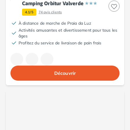
Camping Fréjus
Camping Orbitur Valverde
Camping Hyères les Palmiers
4.1/5
74
avis clients
Camping Port Grimaud
Camping Saint-Aygulf
À distance de marche de Praia da Luz
Camping Saint-Mandrier-sur-Mer
Activités amusantes et divertissement pour tous les
Camping Saint-Tropez
âges
Camping Toulon
Profitez du service de livraison de pain frais
Camping Vaucluse
Camping Avignon
Camping Rhône-Alpes
Camping Ardèche
Découvrir
Camping Ruoms
Camping Vallon-Pont-d'Arc
Camping Drôme
Camping Haute-Savoie
Camping Annecy
Camping Thonon-les-bains
Camping Isère
Camping Espagne