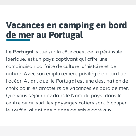
Camping Lacanau
Camping Soulac sur Mer
Camping Vendays-Montalivet
Camping Les Landes
Vacances en camping en bord
Camping Biscarrosse
de mer au Portugal
Camping Capbreton
Camping Hossegor
Le Portugal
, situé sur la côte ouest de la péninsule
Camping Messanges
ibérique, est un pays captivant qui offre une
Camping Moliets et Maa
combinaison parfaite de culture, d'histoire et de
Camping Sanguinet
nature. Avec son emplacement privilégié en bord de
Camping Seignosse
l'océan Atlantique, le Portugal est une destination de
Camping Vieux Boucau les Bains
choix pour les amateurs de vacances en bord de mer.
Camping Pyrénées Atlantiques
Que vous séjourniez dans le Nord du pays, dans le
Camping Bayonne
centre ou au sud, les paysages côtiers sont à couper
Camping Biarritz
le souffle, allant des plages de sable doré aux
Camping Bidart
falaises escarpées et aux criques isolées. Séjourner
Camping Hendaye
en bord de mer au Portugal présente de nombreux
Camping Saint Jean de Luz
avantages, offrant aux vacanciers la possibilité de se
Camping Basse-Normandie