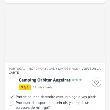
Camping Corse
Camping Corse-du-Sud
Camping Bonifacio
Camping Porto Vecchio
Camping Haute-Corse
Camping Ghisonaccia
Camping Saint-Florent
Camping Franche-Comté
Camping Doubs
Camping Jura
Camping Clairvaux-les-Lacs
Camping Haute-Normandie
PORTUGAL
NORD PORTUGAL
MATOSINHOS
VOIR SUR LA
Camping Eure
CARTE
Camping Ile-de-France
Camping Orbitur Angeiras
Camping Essonne
3.5/5
58
avis clients
Camping Seine-et-Marne
Camping Val d'Oise
Parfait pour se détendre avec la plage à vos pieds
Camping Val-de-Marne
Pratiquer des sports en plein air, y compris un
Camping Languedoc-Roussillon
parcours de mini-golf