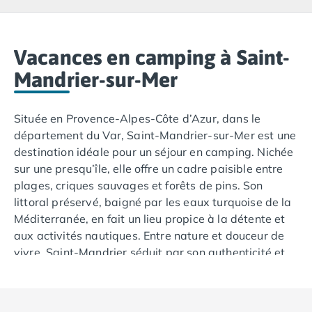
Camping Lacanau
Camping Soulac sur Mer
Camping Vendays-Montalivet
Camping Les Landes
Vacances en camping à Saint-
Camping Biscarrosse
Mandrier-sur-Mer
Camping Capbreton
Camping Hossegor
Située en Provence-Alpes-Côte d’Azur, dans le
Camping Messanges
département du Var, Saint-Mandrier-sur-Mer est une
Camping Moliets et Maa
destination idéale pour un séjour en camping. Nichée
Camping Sanguinet
sur une presqu’île, elle offre un cadre paisible entre
Camping Seignosse
plages, criques sauvages et forêts de pins. Son
Camping Vieux Boucau les Bains
littoral préservé, baigné par les eaux turquoise de la
Camping Pyrénées Atlantiques
Méditerranée, en fait un lieu propice à la détente et
Camping Bayonne
aux activités nautiques. Entre nature et douceur de
Camping Biarritz
vivre, Saint-Mandrier séduit par son authenticité et
Camping Bidart
son ambiance maritime.
Camping Hendaye
Camping Saint Jean de Luz
Offrez-vous le bord de mer pour ces vacances dans le
Camping Basse-Normandie