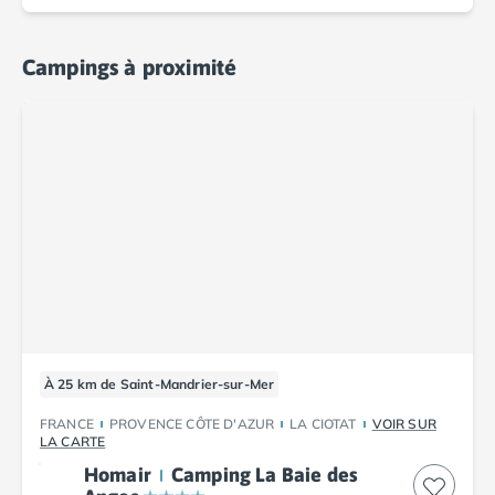
Camping Corse
Camping Corse-du-Sud
Camping Bonifacio
Campings à proximité
Camping Porto Vecchio
Camping Haute-Corse
Camping Ghisonaccia
Camping Saint-Florent
Camping Franche-Comté
Camping Doubs
Camping Jura
Camping Clairvaux-les-Lacs
Camping Haute-Normandie
Camping Eure
Camping Ile-de-France
Camping Essonne
À 25 km de Saint-Mandrier-sur-Mer
Camping Seine-et-Marne
FRANCE
PROVENCE CÔTE D'AZUR
LA CIOTAT
VOIR SUR
Camping Val d'Oise
LA CARTE
Camping Val-de-Marne
Homair
Camping La Baie des
Camping Languedoc-Roussillon