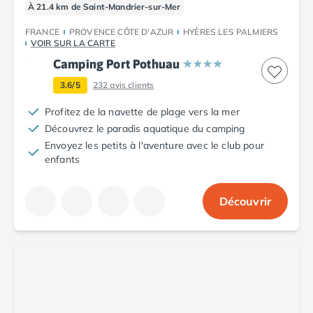
Camping Fréjus
À 21.4 km de Saint-Mandrier-sur-Mer
Camping Hyères les Palmiers
FRANCE
PROVENCE CÔTE D'AZUR
HYÈRES LES PALMIERS
Camping Port Grimaud
VOIR SUR LA CARTE
Camping Saint-Aygulf
Camping Port Pothuau
Camping Saint-Mandrier-sur-Mer
Camping Saint-Tropez
3.6/5
232
avis clients
Camping Toulon
Profitez de la navette de plage vers la mer
Camping Vaucluse
Découvrez le paradis aquatique du camping
Camping Avignon
Envoyez les petits à l'aventure avec le club pour
Camping Rhône-Alpes
enfants
Camping Ardèche
Camping Ruoms
Découvrir
Camping Vallon-Pont-d'Arc
Camping Drôme
Camping Haute-Savoie
Camping Annecy
Camping Thonon-les-bains
Camping Isère
Camping Espagne