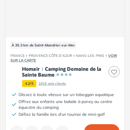
Camping Cantabria
Camping Catalogne
Camping Costa Brava
Camping Barcelone
Camping Blanes
Camping Cadaques
Camping Calonge
À 35.3 km de Saint-Mandrier-sur-Mer
Camping Empuriabrava
FRANCE
PROVENCE CÔTE D'AZUR
NANS-LES-PINS
VOIR
Camping Lloret De Mar
SUR LA CARTE
Camping Palamos
Homair
Camping Domaine de la
Camping Pals
Sainte Baume
Camping Platja d'Aro
4.2/5
1015
avis clients
Camping Tossa de Mar
Camping Costa Dorada
Glissez à toute vitesse sur un toboggan aquatique
Camping Cambrils
Offrez aux enfants une balade à poney au centre
Camping Creixell
équestre du camping
Camping Salou
Défiez la famille lors d'un tournoi de mini-golf
Camping Tarragone
Camping Italie