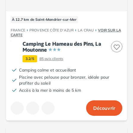
Camping Argelès-sur-Mer
Camping Canet-en-Roussillon
Camping Collioure
À 12.7 km de Saint-Mandrier-sur-Mer
Camping Le Barcarès
FRANCE
PROVENCE CÔTE D'AZUR
LA CRAU
VOIR SUR LA
Camping Perpignan
CARTE
Camping Saint-Cyprien
Camping Le Hameau des Pins, La
Camping Limousin
Moutonne
Camping Corrèze
3.2/5
85
avis clients
Camping Lorraine
Camping Vosges
Camping calme et accueillant
Camping Midi-Pyrénées
Piscine avec pelouse pour bronzer, idéale pour
profiter du soleil
Camping Aveyron
Accès à la mer à moins de 5 km
Camping Millau
Camping Nant
Camping Saint-Amans-des-Cots
Découvrir
Camping Gers
Camping Lot
Camping Lot-et-Garonne