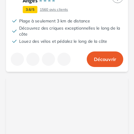
Anges
Camping Aude
3.6/5
1560
avis clients
Camping Gruissan
Camping Narbonne-Plage
Plage à seulement 3 km de distance
Camping Sigean
Découvrez des criques exceptionnelles le long de la
Camping Gard
côte
Camping Aigues-Mortes
Louez des vélos et pédalez le long de la côte
Camping Grau-du-Roi
Camping Nîmes
Découvrir
Camping Hérault
Camping Agde
Camping Béziers
Camping La Grande Motte
Camping Marseillan-Plage
Camping Montpellier
Camping Palavas-les-Flots
Camping Sète
Camping Valras-Plage
Camping Vias-Plage
Camping Pyrénées-Orientales