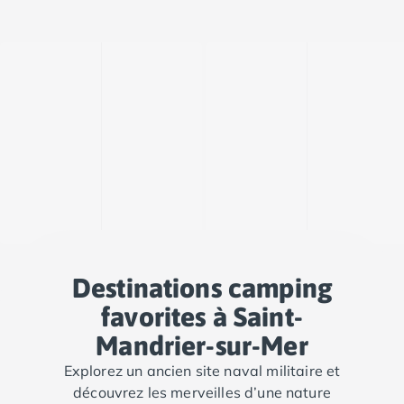
Camping Porto
Camping Croatie
Camping Comté de Zadar
Camping Dalmatie
Camping Istrie
Camping Porec
Camping Pula
Camping Rovinj
Camping Kvarner
Autres destinations
Camping Suisse
Camping Belgique
Camping Pays-Bas
Destinations camping
Camping Brabant-Septentrional
favorites à Saint-
Camping Frise
Camping Hollande-Méridionale
Mandrier-sur-Mer
Camping Limbourg
Explorez un ancien site naval militaire et
Camping Overijssel
découvrez les merveilles d’une nature
Camping Zélande