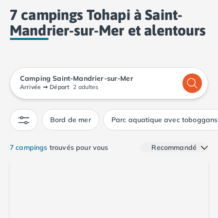
Var, en Provence-Alpes-Côte d’Azur avec un
camping
Camping Calvados
7 campings Tohapi à Saint-
dans le sud de la France
, à Saint-Mandrier-sur-Mer,
Camping Cabourg
avec Tohapi !
Mandrier-sur-Mer et alentours
Camping Caen
Camping Honfleur
Camping Houlgate
Camping Ouistreham
Camping Manche
Camping Saint-Mandrier-sur-Mer
Camping Mont Saint Michel
Arrivée
➞
Départ
2 adultes
Camping Bretagne
Camping Côtes d'Armor
Bord de mer
Parc aquatique avec toboggans
Camping Erquy
Camping Saint-Cast-le-Guildo
Camping Finistère
7 campings
trouvés pour vous
Recommandé
Camping Benodet
Camping Brest
Camping Carantec
Camping Concarneau
Camping Douarnenez
Camping Fouesnant