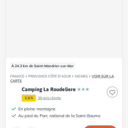
Camping Tarn
Camping Nord-Pas-de-Calais
Camping Pas-de-Calais
Camping Berck
Camping Boulogne-sur-Mer
Camping Le Portel
Camping Le Touquet
Camping Merlimont
Camping Pays de la Loire
Camping Loire-Atlantique
À 24.3 km de Saint-Mandrier-sur-Mer
Camping Guerande
Camping La Baule-Escoublac
FRANCE
PROVENCE CÔTE D'AZUR
SIGNES
VOIR SUR LA
CARTE
Camping La Turballe
Camping La Roudeliere
Camping Nantes
Camping Pornic
3.3/5
20
avis clients
Camping Pornichet
En pleine montagne
Camping Saint Nazaire
Au pied du Parc national de la Saint-Baume
Camping Maine-et-Loire
Camping Saumur