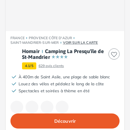
Camping Plouescat
Camping Quimper
Camping Roscoff
Camping Ille-et-Vilaine
Camping Cancale
FRANCE
PROVENCE CÔTE D'AZUR
Camping Dinard
SAINT-MANDRIER-SUR-MER
VOIR SUR LA CARTE
Camping Saint-Malo
Homair
Camping La Presqu'île de
Camping Morbihan
St-Mandrier
Camping Auray
4.1/5
629
avis clients
Camping Carnac
Camping La Trinité sur Mer
À 400m de Saint Asile, une plage de sable blanc
Camping Locmariaquer
Louez des vélos et pédalez le long de la côte
Camping Penestin
Spectacles et soirées à thème en été
Camping Quiberon
Camping Sarzeau
Camping Vannes
Camping Champagne-Ardenne
Découvrir
Camping Ardennes