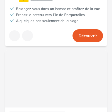
Camping Saint-Palais-sur-Mer
Balançez-vous dans un hamac et profitez de la vue
Camping Provence-Alpes-Côte d'Azur
Prenez le bateau vers l'île de Porquerolles
Camping Alpes-de-Haute-Provence
À quelques pas seulement de la plage
Camping Castellane
Camping Gréoux les Bains
Camping Alpes-Maritimes
Découvrir
Camping Antibes
Camping Cagnes-sur-Mer
Camping Nice
Camping Bouches du Rhône
Camping Aix-en-Provence
Camping Arles
Camping Cassis
Camping La Ciotat
Camping La Roque-d'Anthéron
Camping Marseille
Camping Martigues
Camping Var