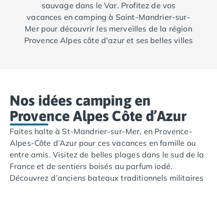
sauvage dans le Var. Profitez de vos
Camping Luxembourg
vacances en camping à Saint-Mandrier-sur-
Camping Slovénie
Mer pour découvrir les merveilles de la région
Camping Allemagne
Provence Alpes côte d'azur et ses belles villes
Camping Bade-Wurtemberg
du littoral varois notamment Hyères, La
Camping Forêt Noire
Londe-les-Maures, La Seyne-sur-Mer et Le
Camping Bavière
Pradet.
Camping Rhénanie-Palatinat
Camping Autriche
Choisissez l’un de nos campings à Saint-
Nos idées camping en
Camping Styrie
Mandrier-sur-Mer et vivez un séjour
Provence Alpes Côte d’Azur
Idées séjours
inoubliable !
Par thématique
Faites halte à St-Mandrier-sur-Mer, en Provence-
Camping 4 étoiles
Alpes-Côte d’Azur pour ces vacances en famille ou
Camping 5 étoiles Tohapi
entre amis. Visitez de belles plages dans le sud de la
Camping avec chiens acceptés
France et de sentiers boisés au parfum iodé.
Camping avec parc aquatique
Découvrez d’anciens bateaux traditionnels militaires
Camping avec piscine
et de jolies ruelles provençales du Var. Bénéficiez des
Camping avec piscine chauffée
meilleures activités de nos campings étoilés Tohapi :
Camping avec piscine couverte
piscine, espace bien-être, séances d’aquagym, club