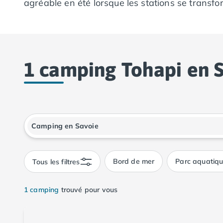
agréable en été lorsque les stations se transfo
Camping Calvados
Camping Cabourg
Camping Caen
Camping Honfleur
Camping Houlgate
1 camping Tohapi en 
Camping Ouistreham
Camping Manche
Camping Mont Saint Michel
Camping Bretagne
Camping Côtes d'Armor
Fenêtre de dialogue fermée
Camping Erquy
Camping Saint-Cast-le-Guildo
Camping Finistère
Bord de mer
Parc aquatiq
Tous les filtres
Camping Benodet
Camping Brest
Camping Carantec
1 camping
trouvé pour vous
Camping Concarneau
Camping Douarnenez