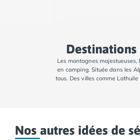
Camping Tarn
Camping Nord-Pas-de-Calais
Camping Pas-de-Calais
Camping Berck
Camping Boulogne-sur-Mer
Camping Le Portel
Destinations
Camping Le Touquet
Camping Merlimont
Les montagnes majestueuses, le
Camping Pays de la Loire
en camping. Située dans les Alp
Camping Loire-Atlantique
tous. Des villes comme Lathuile
Camping Guerande
Camping La Baule-Escoublac
Camping La Turballe
Camping Nantes
Camping Pornic
Camping Pornichet
Camping Saint Nazaire
Nos autres idées de s
Camping Maine-et-Loire
Camping Saumur