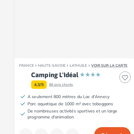
Camping Fouesnant
Camping Plouescat
Camping Quimper
Camping Roscoff
Camping Ille-et-Vilaine
Camping Cancale
Camping Dinard
Camping Saint-Malo
Camping Morbihan
Camping Auray
FRANCE
HAUTE-SAVOIE
LATHUILE
VOIR SUR LA CARTE
Camping Carnac
Camping L'Idéal
Camping La Trinité sur Mer
4.3/5
86
avis clients
Camping Locmariaquer
Camping Penestin
A seulement 800 mètres du Lac d'Annecy
Camping Quiberon
Parc aquatique de 1000 m² avec toboggans
Camping Sarzeau
De nombreuses activités sportives et un large
Camping Vannes
programme d'animation
Camping Champagne-Ardenne
Camping Ardennes