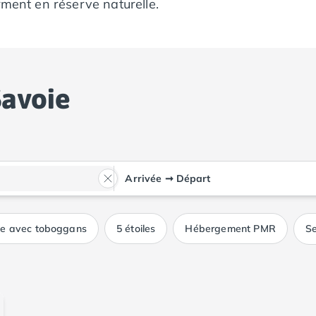
rment en réserve naturelle.
Savoie
Arrivée
➞
Départ
ue avec toboggans
5 étoiles
Hébergement PMR
Se