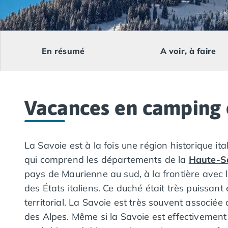
Camping Lacanau
Camping Soulac sur Mer
Camping Vendays-Montalivet
Camping Les Landes
En résumé
A voir, à faire
Camping Biscarrosse
Camping Capbreton
Camping Hossegor
Camping Messanges
Vacances en camping 
Camping Moliets et Maa
Camping Sanguinet
Camping Seignosse
Camping Vieux Boucau les Bains
La Savoie est à la fois une région historique it
Camping Pyrénées Atlantiques
qui comprend les départements de la
Haute-S
Camping Bayonne
pays de Maurienne au sud, à la frontière avec l
Camping Biarritz
des États italiens. Ce duché était très puissant
Camping Bidart
Camping Hendaye
territorial. La Savoie est très souvent associée
Camping Saint Jean de Luz
des Alpes. Même si la Savoie est effectivement 
Camping Basse-Normandie