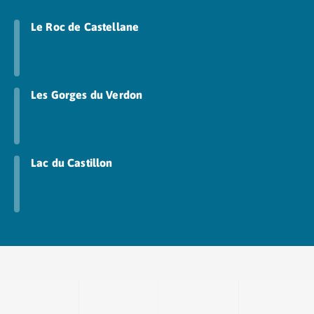
Camping Abruzzes
Le Roc de Castellane
Camping Emilie Romagne
Camping Bologne
Camping Cesenatico
Camping Lido Di Spina
Les Gorges du Verdon
Camping Ravenne
Camping Riccione
Camping Rimini
Camping Frioul-Vénétie Julienne
Lac du Castillon
Camping Latium
Camping Rome
Camping Lombardie
Camping Piémont
Camping Pouilles
Camping Gallipoli
Camping Sardaigne
Camping Alghero
Camping Muravera