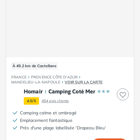
Camping Tarn
Camping Nord-Pas-de-Calais
Camping Pas-de-Calais
Camping Berck
Camping Boulogne-sur-Mer
Camping Le Portel
Camping Le Touquet
Camping Merlimont
Camping Pays de la Loire
À 49.2 km de Castellane
Camping Loire-Atlantique
Camping Guerande
FRANCE
PROVENCE CÔTE D'AZUR
MANDELIEU-LA-NAPOULE
VOIR SUR LA CARTE
Camping La Baule-Escoublac
Camping La Turballe
Homair
Camping Coté Mer
Camping Nantes
4.5/5
454
avis clients
Camping Pornic
Camping calme et ombragé
Camping Pornichet
Emplacement fantastique
Camping Saint Nazaire
Près d'une plage labellisée 'Drapeau Bleu'
Camping Maine-et-Loire
Camping Saumur