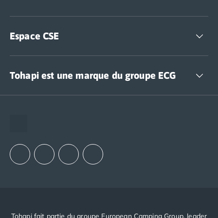
Espace CSE
Accédez à nos offres CSE
Tohapi est une marque du groupe ECG
The European Camping Group (ECG)
Espace recrutement
Notre groupement d'achats (GAIN)
Notre politique RSE
Tohapi fait partie du groupe European Camping Group, leader