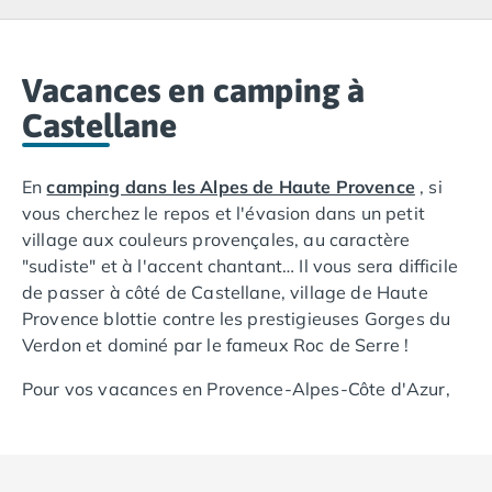
Camping Lacanau
Camping Soulac sur Mer
Camping Vendays-Montalivet
Camping Les Landes
Vacances en camping à
Camping Biscarrosse
Castellane
Camping Capbreton
Camping Hossegor
En
camping dans les Alpes de Haute Provence
, si
Camping Messanges
vous cherchez le repos et l'évasion dans un petit
Camping Moliets et Maa
village aux couleurs provençales, au caractère
Camping Sanguinet
"sudiste" et à l'accent chantant… Il vous sera difficile
Camping Seignosse
de passer à côté de Castellane, village de Haute
Camping Vieux Boucau les Bains
Provence blottie contre les prestigieuses Gorges du
Camping Pyrénées Atlantiques
Verdon et dominé par le fameux Roc de Serre !
Camping Bayonne
Camping Biarritz
Pour vos vacances en Provence-Alpes-Côte d'Azur,
Camping Bidart
en plein cœur des Gorges du Verdon, Castellane offre
Camping Hendaye
un espace d'aventures et de découvertes
Camping Saint Jean de Luz
remarquables. En camping à Castellane, vous
Camping Basse-Normandie