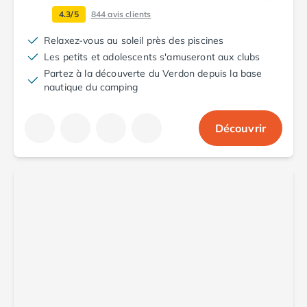
Camping Saint-Palais-sur-Mer
4.3/5
844
avis clients
Camping Provence-Alpes-Côte d'Azur
Relaxez-vous au soleil près des piscines
Camping Alpes-de-Haute-Provence
Les petits et adolescents s'amuseront aux clubs
Camping Castellane
Partez à la découverte du Verdon depuis la base
Camping Gréoux les Bains
nautique du camping
Camping Alpes-Maritimes
Camping Antibes
Camping Cagnes-sur-Mer
Découvrir
Camping Nice
Camping Bouches du Rhône
Camping Aix-en-Provence
Camping Arles
Camping Cassis
Camping La Ciotat
Camping La Roque-d'Anthéron
Camping Marseille
Camping Martigues
Camping Var