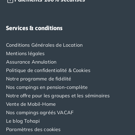
Promos d'été 2026
Nos hébergements
Nos Mobils-Homes
/nos-hebergements/location-mobil-
Nos Tentes équipées
/nos-hebergements/location-tente
Services & conditions
Nos Emplacements
/nos-hebergements/location-empla
La marque Tohapi by Homair
Conditions Générales de Location
Vivez l'expérience
Mentions légales
Qui sommes nous ?
Assurance Annulation
Services et infos pratiques
Politique de confidentialité & Cookies
Nos modes de paiement
Paiement en plusieurs fois
Notre programme de fidélité
Paiement en plusieurs fois - avec ONEY BANK
Nos campings en pension-complète
Notre programme de fidélité
Notre offre pour les groupes et les séminaires
Devenir propriétaire
Vente de Mobil-Home
Camping en Dordogne
Nos campings agréés VACAF
Camping avec terrain de tennis
Le blog Tohapi
Camping avec salle de sport
Paramètres des cookies