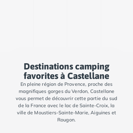
Camping Toscane
Camping Albinia
Camping Cecina
Camping Marina di Bibbona
Camping San Vincenzo
Camping Sarteano
Camping Vénétie
Camping Caorle
Camping Cavallino
Destinations camping
Camping Lido di Jesolo
Camping Pacengo di Lazise
favorites à Castellane
Camping Sottomarina di Chioggia
En pleine région de Provence, proche des
Camping Venise
magnifiques gorges du Verdon, Castellane
Camping Portugal
vous permet de découvrir cette partie du sud
Camping Algarve
de la France avec le lac de Sainte-Croix, la
Camping Centre Portugal
ville de Moustiers-Sainte-Marie, Aiguines et
Camping Lisbonne
Rougon.
Camping Nazaré
Camping Nord Portugal