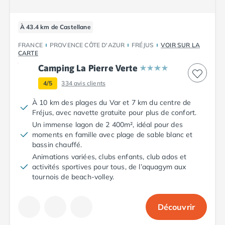
Camping Fréjus
Camping Hyères les Palmiers
Camping Port Grimaud
À 43.4 km de Castellane
Camping Saint-Aygulf
FRANCE
PROVENCE CÔTE D'AZUR
FRÉJUS
VOIR SUR LA
Camping Saint-Mandrier-sur-Mer
CARTE
Camping Saint-Tropez
Camping La Pierre Verte
Camping Toulon
4/5
334
avis clients
Camping Vaucluse
Camping Avignon
À 10 km des plages du Var et 7 km du centre de
Camping Rhône-Alpes
Fréjus, avec navette gratuite pour plus de confort.
Camping Ardèche
Un immense lagon de 2 400m², idéal pour des
Camping Ruoms
moments en famille avec plage de sable blanc et
bassin chauffé.
Camping Vallon-Pont-d'Arc
Animations variées, clubs enfants, club ados et
Camping Drôme
activités sportives pour tous, de l’aquagym aux
Camping Haute-Savoie
tournois de beach-volley.
Camping Annecy
Camping Thonon-les-bains
Camping Isère
Découvrir
Camping Espagne