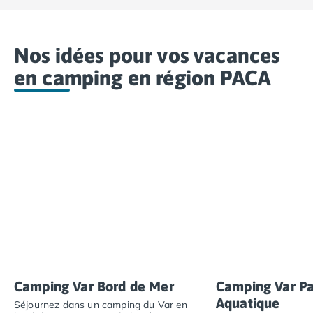
Camping Porto
Camping Croatie
Camping Comté de Zadar
Nos idées pour vos vacances
Camping Dalmatie
en camping en région PACA
Camping Istrie
Camping Porec
Camping Pula
Camping Rovinj
Camping Kvarner
Autres destinations
Camping Suisse
Camping Belgique
Camping Pays-Bas
Camping Brabant-Septentrional
Camping Frise
Camping Hollande-Méridionale
Camping Limbourg
Camping Var Bord de Mer
Camping Var Pa
Camping Overijssel
Aquatique
Séjournez dans un camping du Var en
Camping Zélande