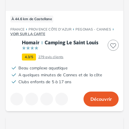
Camping Argelès-sur-Mer
Camping Canet-en-Roussillon
Camping Collioure
À 44.6 km de Castellane
Camping Le Barcarès
FRANCE
PROVENCE CÔTE D'AZUR
PEGOMAS - CANNES
Camping Perpignan
VOIR SUR LA CARTE
Camping Saint-Cyprien
Homair
Camping Le Saint Louis
Camping Limousin
Camping Corrèze
4.3/5
279
avis clients
Camping Lorraine
Camping Vosges
Beau complexe aquatique
Camping Midi-Pyrénées
A quelques minutes de Cannes et de la côte
Camping Aveyron
Clubs enfants de 5 à 17 ans
Camping Millau
Camping Nant
Découvrir
Camping Saint-Amans-des-Cots
Camping Gers
Camping Lot
Camping Lot-et-Garonne