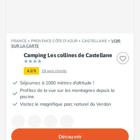
Camping Plouescat
Camping Quimper
Camping Roscoff
Camping Ille-et-Vilaine
Camping Cancale
FRANCE
PROVENCE CÔTE D'AZUR
CASTELLANE
VOIR
Camping Dinard
SUR LA CARTE
Camping Saint-Malo
Camping Les collines de Castellane
Camping Morbihan
Camping Auray
4.2/5
19
avis clients
Camping Carnac
Camping La Trinité sur Mer
Séjournez à 1000 mètres d'altitude !
Camping Locmariaquer
Profitez de la vue sur les montagnes depuis la
Camping Penestin
piscine
Camping Quiberon
Visitez le magnifique parc naturel du Verdon
Camping Sarzeau
Camping Vannes
Camping Champagne-Ardenne
Camping Ardennes
Découvrir