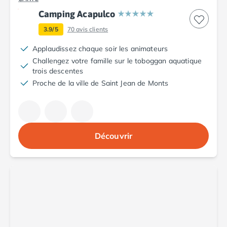
Camping Argelès-sur-Mer
Camping Acapulco
Camping Canet-en-Roussillon
3.9/5
70
avis clients
Camping Collioure
Camping Le Barcarès
Applaudissez chaque soir les animateurs
Camping Perpignan
Challengez votre famille sur le toboggan aquatique
Camping Saint-Cyprien
trois descentes
Camping Limousin
Proche de la ville de Saint Jean de Monts
Camping Corrèze
Camping Lorraine
Camping Vosges
Camping Midi-Pyrénées
Découvrir
Camping Aveyron
Camping Millau
Camping Nant
Camping Saint-Amans-des-Cots
Camping Gers
Camping Lot
Camping Lot-et-Garonne