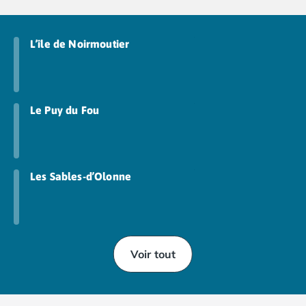
Camping Abruzzes
Camping Emilie Romagne
L’île de Noirmoutier
Camping Bologne
Camping Cesenatico
Camping Lido Di Spina
Camping Ravenne
Le Puy du Fou
Camping Riccione
Camping Rimini
Camping Frioul-Vénétie Julienne
Camping Latium
Camping Rome
Les Sables-d’Olonne
Camping Lombardie
Camping Piémont
Camping Pouilles
Camping Gallipoli
Voir tout
Camping Sardaigne
Camping Alghero
Camping Muravera