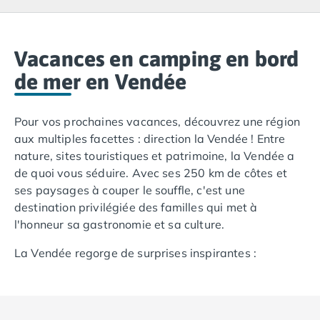
Camping Lacanau
Camping Soulac sur Mer
Camping Vendays-Montalivet
Camping Les Landes
Vacances en camping en bord
Camping Biscarrosse
de mer en Vendée
Camping Capbreton
Camping Hossegor
Pour vos prochaines vacances, découvrez une région
Camping Messanges
aux multiples facettes : direction la Vendée ! Entre
Camping Moliets et Maa
nature, sites touristiques et patrimoine, la Vendée a
Camping Sanguinet
de quoi vous séduire. Avec ses 250 km de côtes et
Camping Seignosse
ses paysages à couper le souffle, c'est une
Camping Vieux Boucau les Bains
destination privilégiée des familles qui met à
Camping Pyrénées Atlantiques
l'honneur sa gastronomie et sa culture.
Camping Bayonne
Camping Biarritz
La Vendée regorge de surprises inspirantes :
Camping Bidart
réserves naturelles, châteaux fortifiés, balades sur
Camping Hendaye
l’eau, à vélo et sur la plage en bord de mer !
Camping Saint Jean de Luz
Camping Basse-Normandie
Partez à la découverte d'une région riche,