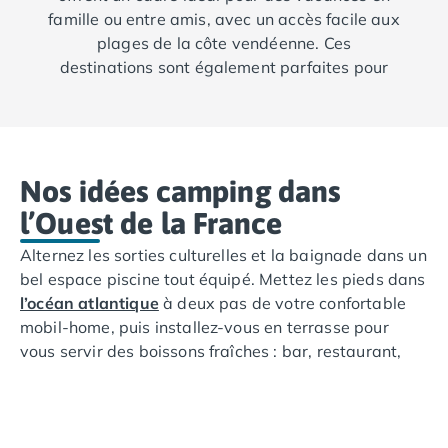
Camping Porto
famille ou entre amis, avec un accès facile aux
Camping Croatie
plages de la côte vendéenne. Ces
Camping Comté de Zadar
destinations sont également parfaites pour
Camping Dalmatie
visiter les îles de Noirmoutier et d'Yeu,
Camping Istrie
accessibles facilement pour des excursions à
Camping Porec
la journée.
Camping Pula
Camping Rovinj
Nos idées camping dans
Camping Kvarner
l’Ouest de la France
Autres destinations
Camping Suisse
Alternez les sorties culturelles et la baignade dans un
Camping Belgique
bel espace piscine tout équipé. Mettez les pieds dans
Camping Pays-Bas
l’océan atlantique
à deux pas de votre confortable
Camping Brabant-Septentrional
mobil-home, puis installez-vous en terrasse pour
Camping Frise
vous servir des boissons fraîches : bar, restaurant,
Camping Hollande-Méridionale
glacier, espace lounge selon vos envies ! Bénéficiez
Camping Limbourg
également d’activités familiales, du club enfants aux
Camping Overijssel
animations aquagym dans le parc aquatique de
Camping Zélande
votre camping en bord de mer.