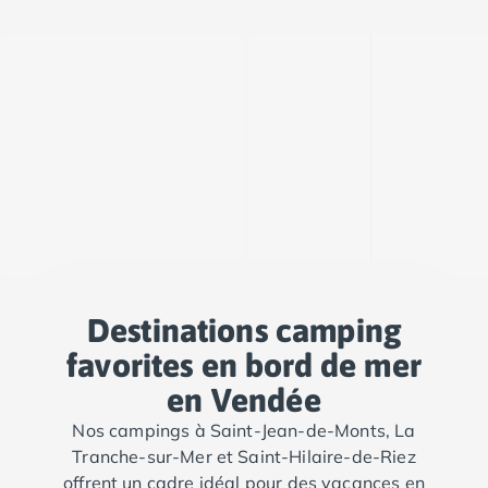
Camping Toscane
Camping Albinia
Camping Cecina
Camping Marina di Bibbona
Camping San Vincenzo
Camping Sarteano
Camping Vénétie
Camping Caorle
Camping Cavallino
Camping Lido di Jesolo
Camping Pacengo di Lazise
Camping Sottomarina di Chioggia
Camping Venise
Destinations camping
Camping Portugal
favorites en bord de mer
Camping Algarve
en Vendée
Camping Centre Portugal
Camping Lisbonne
Nos campings à Saint-Jean-de-Monts, La
Camping Nazaré
Tranche-sur-Mer et Saint-Hilaire-de-Riez
Camping Nord Portugal
offrent un cadre idéal pour des vacances en