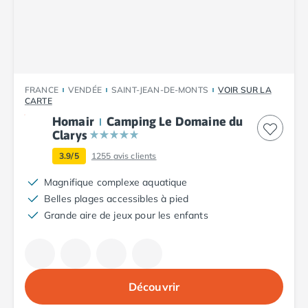
Camping Plouescat
Camping Quimper
Camping Roscoff
Camping Ille-et-Vilaine
Camping Cancale
FRANCE
VENDÉE
SAINT-JEAN-DE-MONTS
VOIR SUR LA
Camping Dinard
CARTE
Camping Saint-Malo
Homair
Camping Le Domaine du
Camping Morbihan
Clarys
Camping Auray
3.9/5
1255
avis clients
Camping Carnac
Camping La Trinité sur Mer
Magnifique complexe aquatique
Camping Locmariaquer
Belles plages accessibles à pied
Camping Penestin
Grande aire de jeux pour les enfants
Camping Quiberon
Camping Sarzeau
Camping Vannes
Camping Champagne-Ardenne
Découvrir
Camping Ardennes