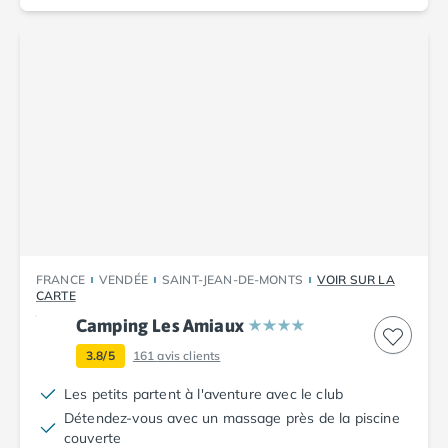
Camping Corse
Camping Corse-du-Sud
Camping Bonifacio
Camping Porto Vecchio
Camping Haute-Corse
Camping Ghisonaccia
Camping Saint-Florent
Camping Franche-Comté
Camping Doubs
Camping Jura
Camping Clairvaux-les-Lacs
Camping Haute-Normandie
FRANCE
VENDÉE
SAINT-JEAN-DE-MONTS
VOIR SUR LA
Camping Eure
CARTE
Camping Ile-de-France
Camping Les Amiaux
Camping Essonne
3.8/5
161
avis clients
Camping Seine-et-Marne
Camping Val d'Oise
Les petits partent à l'aventure avec le club
Camping Val-de-Marne
Détendez-vous avec un massage près de la piscine
Camping Languedoc-Roussillon
couverte