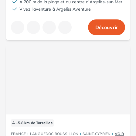
A 200 m de la plage et du centre d'Argelès-sur-Mer
Camping Abruzzes
Vivez l'aventure à Argelès Aventure
Camping Emilie Romagne
Camping Bologne
Découvrir
Camping Cesenatico
Camping Lido Di Spina
Camping Ravenne
Camping Riccione
Camping Rimini
Camping Frioul-Vénétie Julienne
Camping Latium
Camping Rome
Camping Lombardie
Camping Piémont
Camping Pouilles
Camping Gallipoli
Camping Sardaigne
Camping Alghero
À 15.8 km de Torreilles
Camping Muravera
FRANCE
LANGUEDOC ROUSSILLON
SAINT-CYPRIEN
VOIR