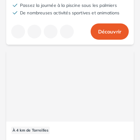
Camping Vendée
Passez la journée à la piscine sous les palmiers
Camping Jard-sur-Mer
De nombreuses activités sportives et animations
Camping La Roche-sur-Yon
Camping La-Tranche-sur-Mer
Découvrir
Camping Les Sables d'Olonne
Camping Noirmoutier
Camping Saint-Gilles-Croix-de-Vie
Camping Saint-Hilaire-De-Riez
Camping Saint-Jean-De-Monts
Camping Picardie
Camping Aisne
Camping Poitou-Charentes
Camping Charente-Maritime
Camping Châtelaillon-Plage
Camping Fouras
Camping La Rochelle
Camping Les Mathes
Camping Royan
À 4 km de Torreilles
Camping Saint-Georges-de-Didonne