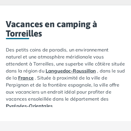
Camping Lacanau
Camping Soulac sur Mer
Camping Vendays-Montalivet
Camping Les Landes
Vacances en camping à
Camping Biscarrosse
Torreilles
Camping Capbreton
Camping Hossegor
Des petits coins de paradis, un environnement
Camping Messanges
naturel et une atmosphère méridionale vous
Camping Moliets et Maa
attendent à Torreilles, une superbe ville côtière située
Camping Sanguinet
dans la région du
Languedoc-Roussillon
, dans le sud
Camping Seignosse
de la
France
. Située à proximité de la ville de
Camping Vieux Boucau les Bains
Perpignan et de la frontière espagnole, la ville offre
Camping Pyrénées Atlantiques
aux vacanciers un endroit idéal pour profiter de
Camping Bayonne
vacances ensoleillée dans le département des
Camping Biarritz
Pyrénées-Orientales
.
Camping Bidart
Camping Hendaye
Non loin de la frontière espagnole, venez découvrir ce
Camping Saint Jean de Luz
petit village typiquement méditerranéen aux doux
Camping Basse-Normandie