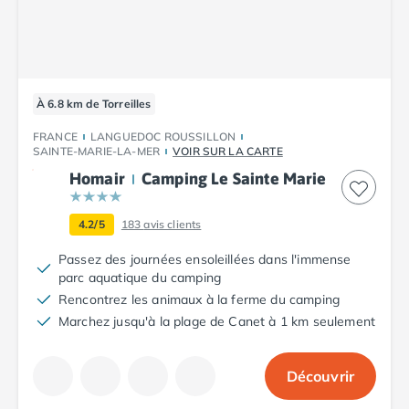
Camping Fréjus
Camping Hyères les Palmiers
Camping Port Grimaud
Camping Saint-Aygulf
Camping Saint-Mandrier-sur-Mer
À 6.8 km de Torreilles
Camping Saint-Tropez
Camping Toulon
FRANCE
LANGUEDOC ROUSSILLON
SAINTE-MARIE-LA-MER
VOIR SUR LA CARTE
Camping Vaucluse
Camping Avignon
Homair
Camping Le Sainte Marie
Camping Rhône-Alpes
Camping Ardèche
4.2/5
183
avis clients
Camping Ruoms
Passez des journées ensoleillées dans l'immense
Camping Vallon-Pont-d'Arc
parc aquatique du camping
Camping Drôme
Rencontrez les animaux à la ferme du camping
Camping Haute-Savoie
Marchez jusqu'à la plage de Canet à 1 km seulement
Camping Annecy
Camping Thonon-les-bains
Camping Isère
Découvrir
Camping Espagne