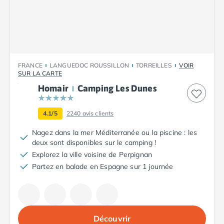
Camping Plouescat
Camping Quimper
Camping Roscoff
Camping Ille-et-Vilaine
Camping Cancale
FRANCE
LANGUEDOC ROUSSILLON
TORREILLES
VOIR
Camping Dinard
SUR LA CARTE
Camping Saint-Malo
Homair
Camping Les Dunes
Camping Morbihan
Camping Auray
4.1/5
2240
avis clients
Camping Carnac
Camping La Trinité sur Mer
Nagez dans la mer Méditerranée ou la piscine : les
Camping Locmariaquer
deux sont disponibles sur le camping !
Camping Penestin
Explorez la ville voisine de Perpignan
Camping Quiberon
Partez en balade en Espagne sur 1 journée
Camping Sarzeau
Camping Vannes
Camping Champagne-Ardenne
Camping Ardennes
Découvrir