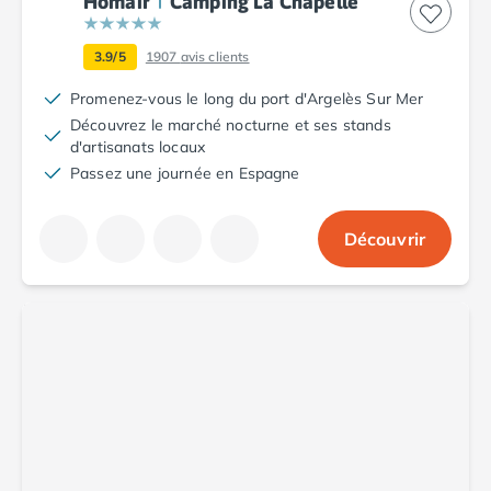
Homair
Camping La Chapelle
Camping Aude
Camping Gruissan
3.9/5
1907
avis clients
Camping Narbonne-Plage
Camping Sigean
Promenez-vous le long du port d'Argelès Sur Mer
Camping Gard
Découvrez le marché nocturne et ses stands
Camping Aigues-Mortes
d'artisanats locaux
Camping Grau-du-Roi
Passez une journée en Espagne
Camping Nîmes
Camping Hérault
Découvrir
Camping Agde
Camping Béziers
Camping La Grande Motte
Camping Marseillan-Plage
Camping Montpellier
Camping Palavas-les-Flots
Camping Sète
Camping Valras-Plage
Camping Vias-Plage
Camping Pyrénées-Orientales