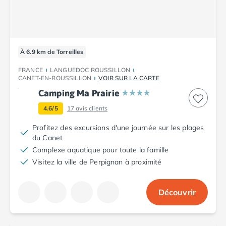
Camping Porto
Camping Croatie
Camping Comté de Zadar
Camping Dalmatie
À 6.9 km de Torreilles
Camping Istrie
Camping Porec
FRANCE
LANGUEDOC ROUSSILLON
Camping Pula
CANET-EN-ROUSSILLON
VOIR SUR LA CARTE
Camping Rovinj
Camping Ma Prairie
Camping Kvarner
4.6/5
17
avis clients
Autres destinations
Camping Suisse
Profitez des excursions d'une journée sur les plages
du Canet
Camping Belgique
Complexe aquatique pour toute la famille
Camping Pays-Bas
Visitez la ville de Perpignan à proximité
Camping Brabant-Septentrional
Camping Frise
Camping Hollande-Méridionale
Découvrir
Camping Limbourg
Camping Overijssel
Camping Zélande