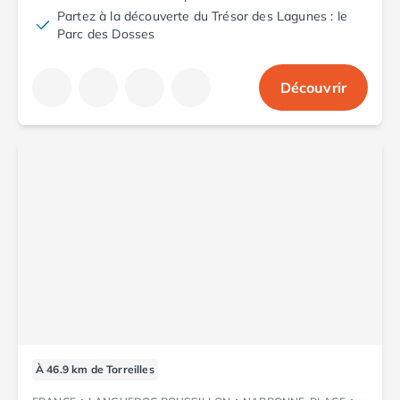
Camping avec spa, espace bien-être
Partez à la découverte du Trésor des Lagunes : le
Camping bord de mer
Parc des Dosses
Camping Bord de Rivière
Camping en bord de lac
Découvrir
Camping Tohapi agréés VACAF
Par destination
Camping 4 étoiles Les Landes
Camping 5 étoiles Bretagne
Camping 5 étoiles Vendée
Camping Atlantique
Camping avec parc aquatique Ardèche
Camping avec parc aquatique Bretagne
Camping avec parc aquatique Dordogne
Camping avec parc aquatique Espagne
Camping avec parc aquatique Les Landes
Camping avec piscine Annecy
Camping en bord de mer Aquitaine
Camping en bord de mer Bretagne
À 46.9 km de Torreilles
Camping en bord de mer Calvados