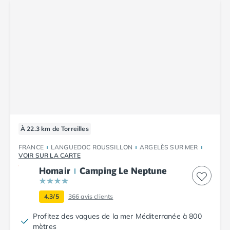
Camping Tarn
Camping Nord-Pas-de-Calais
Camping Pas-de-Calais
Camping Berck
Camping Boulogne-sur-Mer
Camping Le Portel
Camping Le Touquet
Camping Merlimont
Camping Pays de la Loire
Camping Loire-Atlantique
Camping Guerande
À 22.3 km de Torreilles
Camping La Baule-Escoublac
FRANCE
LANGUEDOC ROUSSILLON
ARGELÈS SUR MER
Camping La Turballe
VOIR SUR LA CARTE
Camping Nantes
Homair
Camping Le Neptune
Camping Pornic
Camping Pornichet
4.3/5
366
avis clients
Camping Saint Nazaire
Camping Maine-et-Loire
Profitez des vagues de la mer Méditerranée à 800
Camping Saumur
mètres