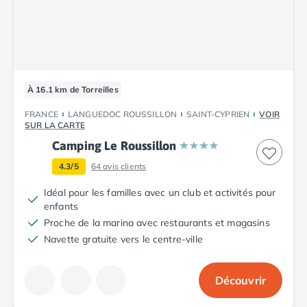
Nos hébergements
Nos Mobils-Homes
/nos-hebergements/location-mobil-
Nos Tentes équipées
/nos-hebergements/location-tente
Nos Emplacements
/nos-hebergements/location-empla
La marque Tohapi by Homair
À 16.1 km de Torreilles
Vivez l'expérience
Qui sommes nous ?
FRANCE
LANGUEDOC ROUSSILLON
SAINT-CYPRIEN
VOIR
SUR LA CARTE
Services et infos pratiques
Nos modes de paiement
Camping Le Roussillon
Paiement en plusieurs fois
4.3/5
64
avis clients
Paiement en plusieurs fois - avec ONEY BANK
Idéal pour les familles avec un club et activités pour
Notre programme de fidélité
enfants
Devenir propriétaire
Proche de la marina avec restaurants et magasins
Camping en Dordogne
Navette gratuite vers le centre-ville
Camping avec terrain de tennis
Camping avec salle de sport
Découvrir