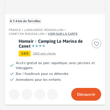
Camping Argelès-sur-Mer
Camping Canet-en-Roussillon
Camping Collioure
À 7.4 km de Torreilles
Camping Le Barcarès
Camping Perpignan
FRANCE
LANGUEDOC ROUSSILLON
Camping Saint-Cyprien
CANET-EN-ROUSSILLON
VOIR SUR LA CARTE
Camping Limousin
Homair
Camping La Marina de
Camping Corrèze
Canet
Camping Lorraine
3.9/5
1052
avis clients
Camping Vosges
Accès gratuit au parc aquatique, avec piscines et
Camping Midi-Pyrénées
toboggans
Camping Aveyron
Bar / foodtruck pour se détendre
Camping Millau
Animations pour les enfants
Camping Nant
Camping Saint-Amans-des-Cots
Camping Gers
Découvrir
Camping Lot
Camping Lot-et-Garonne