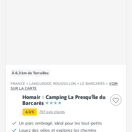
Camping Luxembourg
Camping Slovénie
Camping Allemagne
Camping Bade-Wurtemberg
Camping Forêt Noire
Camping Bavière
Camping Rhénanie-Palatinat
Camping Autriche
Camping Styrie
Idées séjours
À 6.3 km de Torreilles
Par thématique
Camping 4 étoiles
FRANCE
LANGUEDOC ROUSSILLON
LE BARCARÈS
VOIR
SUR LA CARTE
Camping 5 étoiles Tohapi
Homair
Camping La Presqu'Île du
Camping avec chiens acceptés
Barcarès
Camping avec parc aquatique
Camping avec piscine
4.3/5
707
avis clients
Camping avec piscine chauffée
Un parc ombragé, idéal pour les tout-petits
Camping avec piscine couverte
Louez des vélos et explorez les chemins