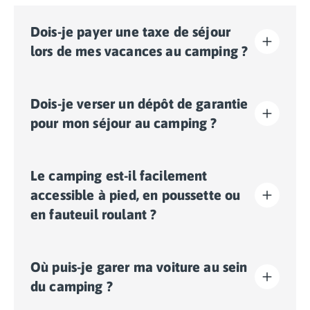
Dois-je payer une taxe de séjour
lors de mes vacances au camping ?
La taxe de séjour est établie dans presque tous les
Dois-je verser un dépôt de garantie
sites touristiques. Il vous faudra donc l’acquitter lors
de votre enregistrement en ligne ou une fois sur place.
pour mon séjour au camping ?
Oui, un dépôt de garantie vous sera demandé lors de
Le camping est-il facilement
votre enregistrement en ligne ou une fois sur place.
accessible à pied, en poussette ou
en fauteuil roulant ?
Terrain plat:
les déplacements dans l'ensemble du
Où puis-je garer ma voiture au sein
camping se font facilement à pied, en poussette ou en
fauteuil roulant.
du camping ?