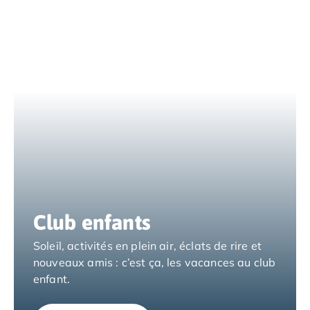
Camping Espagne
Camping Cantabria
Camping Catalogne
Camping Costa Brava
Camping Barcelone
Camping Blanes
Camping Cadaques
Camping Calonge
Camping Empuriabrava
Camping Lloret De Mar
Camping Palamos
Camping Pals
Camping Platja d'Aro
Club enfants
Camping Tossa de Mar
Soleil, activités en plein air, éclats de rire et
Camping Costa Dorada
nouveaux amis : c’est ça, les vacances au club
Camping Cambrils
enfant.
Camping Creixell
Camping Salou