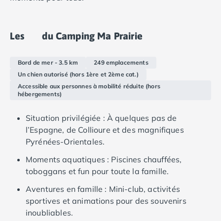
Camping Douarnenez
Camping Fouesnant
Camping Plouescat
Les
du Camping Ma Prairie
Camping Quimper
Camping Roscoff
Camping Ille-et-Vilaine
Bord de mer - 3.5 km
249 emplacements
Camping Cancale
Un chien autorisé (hors 1ère et 2ème cat.)
Camping Dinard
Accessible aux personnes à mobilité réduite (hors
hébergements)
Camping Saint-Malo
Camping Morbihan
Situation privilégiée : À quelques pas de
Camping Auray
l’Espagne, de Collioure et des magnifiques
Camping Carnac
Pyrénées-Orientales.
Camping La Trinité sur Mer
Camping Locmariaquer
Moments aquatiques : Piscines chauffées,
Camping Penestin
toboggans et fun pour toute la famille.
Camping Quiberon
Aventures en famille : Mini-club, activités
Camping Sarzeau
sportives et animations pour des souvenirs
Camping Vannes
inoubliables.
Camping Champagne-Ardenne