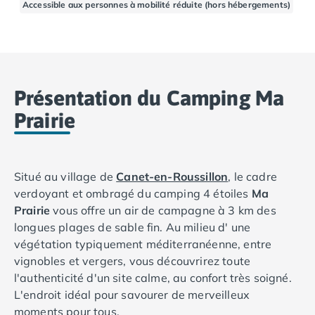
Accessible aux personnes à mobilité réduite (hors hébergements)
Camping Basse-Normandie
Camping Calvados
Camping Cabourg
Camping Caen
Camping Honfleur
Présentation du Camping Ma
Camping Houlgate
Prairie
Camping Ouistreham
Camping Manche
Camping Mont Saint Michel
Camping Bretagne
Situé au village de
Canet-en-Roussillon
, le cadre
Camping Côtes d'Armor
verdoyant et ombragé du camping 4 étoiles
Ma
Camping Erquy
Prairie
vous offre un air de campagne à 3 km des
Camping Saint-Cast-le-Guildo
longues plages de sable fin. Au milieu d' une
Camping Finistère
végétation typiquement méditerranéenne, entre
Camping Benodet
vignobles et vergers, vous découvrirez toute
Camping Brest
l'authenticité d'un site calme, au confort très soigné.
Camping Carantec
L'endroit idéal pour savourer de merveilleux
Camping Concarneau
moments pour tous.