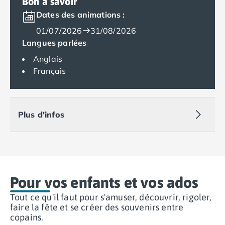
Bon à savoir
Camping Var
Dates des animations :
Camping Fréjus
01/07/2026
31/08/2026
Camping Hyères les Palmiers
Langues parlées
Camping Port Grimaud
Camping Saint-Aygulf
Anglais
Camping Saint-Mandrier-sur-Mer
Français
Camping Saint-Tropez
Camping Toulon
Camping Vaucluse
Plus d'infos
Camping Avignon
Camping Rhône-Alpes
Camping Ardèche
Camping Ruoms
Camping Vallon-Pont-d'Arc
Camping Drôme
Pour vos enfants et vos ados
Camping Haute-Savoie
Tout ce qu'il faut pour s'amuser, découvrir, rigoler,
Camping Annecy
faire la fête et se créer des souvenirs entre
Camping Thonon-les-bains
copains.
Camping Isère