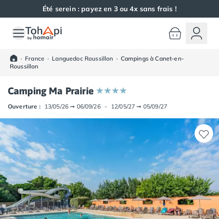
Été serein : payez en 3 ou 4x sans frais !
Toutes nos destinations
Camping France
·
France
·
Languedoc Roussillon
·
Campings à Canet-en-
Camping Alsace
Roussillon
Camping Bas-Rhin
Camping Haut-Rhin
Camping Ma Prairie
Camping Colmar
Ouverture :
13/05/26
➞
06/09/26
-
12/05/27
➞
05/09/27
Camping Mulhouse
Camping Munster
Camping Aquitaine
Camping Dordogne
Camping Carsac-Aillac
Camping Les Eyzies-de-Tayac-Sireuil
Camping Sarlat
Camping Gironde
Camping Bordeaux
Camping Carcans