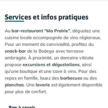
Camping en bord de mer Calvados
Camping en bord de mer Corse
Services et infos pratiques
Camping en bord de mer Espagne
Camping en bord de mer France
Camping en bord de mer Gironde
Au
bar-restaurant "Ma Prairie"
, dégustez une
Camping en bord de mer Italie
cuisine locale accompagnée de vins régionaux.
Camping en bord de mer Les Landes
Pour un moment de convivialité, profitez du
Camping en bord de mer Portugal
snack-bar
de la Bodega avec terrasse
Camping en bord de mer Sardaigne
ombragée. À proximité, un domaine viticole
Camping en bord de mer Var
Camping Les Alpes
propose
excursions et dégustations
, ainsi
Camping Méditerranée
qu'une boutique et une cave à vins. Pour des
Camping Savoie
repas en famille, louez des
barbecues
ou des
Camping Sud Ouest
planchas
. Une
laverie
est également disponible
Offres spéciales
pour plus de confort.
Bons plans du moment
/promotions/
Avantages & autres promotions
Programme de fidélité
Bon à savoir