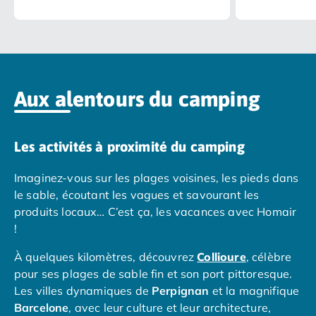
Camping Nord Portugal
Camping Porto
Camping Croatie
Camping Comté de Zadar
Camping Dalmatie
Aux alentours du camping
Camping Istrie
Camping Porec
Camping Pula
Les activités à proximité du camping
Camping Rovinj
Camping Kvarner
Imaginez-vous sur les plages voisines, les pieds dans
Autres destinations
le sable, écoutant les vagues et savourant les
Camping Suisse
produits locaux… C’est ça, les vacances avec Homair
Camping Belgique
!
Camping Pays-Bas
Camping Brabant-Septentrional
À quelques kilomètres, découvrez
Collioure
, célèbre
Camping Frise
pour ses plages de sable fin et son port pittoresque.
Camping Hollande-Méridionale
Les villes dynamiques de
Perpignan
et la magnifique
Camping Limbourg
Barcelone
, avec leur culture et leur architecture,