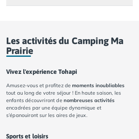
Camping Lot-et-Garonne
Camping Tarn
Camping Nord-Pas-de-Calais
Camping Pas-de-Calais
Camping Berck
Les activités du Camping Ma
Camping Boulogne-sur-Mer
Prairie
Camping Le Portel
Camping Le Touquet
Camping Merlimont
Vivez l'expérience Tohapi
Camping Pays de la Loire
Camping Loire-Atlantique
Amusez-vous et profitez de
moments inoubliables
Camping Guerande
tout au long de votre séjour ! En haute saison, les
Camping La Baule-Escoublac
enfants découvriront de
nombreuses activités
Camping La Turballe
encadrées par une équipe dynamique et
Camping Nantes
s’épanouiront sur les aires de jeux.
Camping Pornic
Aire
Camping Pornichet
Le soir, ambiance garantie avec des
soirées à thème
,
de
Camping Saint Nazaire
jeux
Trampoline
une bibliothèque cosy et une salle TV pour un
Sports et loisirs
Camping Maine-et-Loire