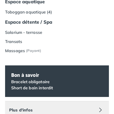
Espace aquatique
Camping Vias-Plage
Camping Pyrénées-Orientales
Toboggan aquatique (4)
Camping Argelès-sur-Mer
Camping Canet-en-Roussillon
Espace détente / Spa
Camping Collioure
Camping Le Barcarès
Solarium - terrasse
Camping Perpignan
Transats
Camping Saint-Cyprien
Camping Limousin
Massages
(Payant)
Camping Corrèze
Camping Lorraine
Camping Vosges
Bon à savoir
Camping Midi-Pyrénées
Camping Aveyron
Bracelet obligatoire
Camping Millau
Short de bain interdit
Camping Nant
Camping Saint-Amans-des-Cots
Camping Gers
Plus d'infos
Camping Lot