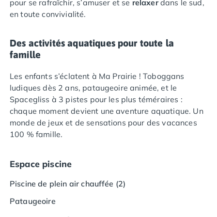
pour se rafraîchir, s’amuser et se
relaxer
dans le sud,
Camping Languedoc-Roussillon
en toute convivialité.
Camping Aude
Camping Gruissan
Des activités aquatiques pour toute la
Camping Narbonne-Plage
famille
Camping Sigean
Camping Gard
Les enfants s’éclatent à Ma Prairie ! Toboggans
Camping Aigues-Mortes
ludiques dès 2 ans, pataugeoire animée, et le
Camping Grau-du-Roi
Spacegliss à 3 pistes pour les plus téméraires :
Camping Nîmes
chaque moment devient une aventure aquatique. Un
Camping Hérault
monde de jeux et de sensations pour des vacances
Camping Agde
100 % famille.
Camping Béziers
Camping La Grande Motte
Camping Marseillan-Plage
Espace piscine
Camping Montpellier
Piscine de plein air chauffée (2)
Camping Palavas-les-Flots
Camping Sète
Pataugeoire
Camping Valras-Plage