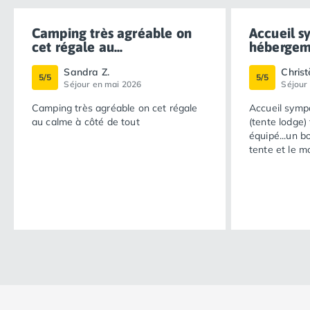
Camping très agréable on
Accueil s
cet régale au...
hébergeme
Sandra Z.
Christ
5/5
5/5
Séjour en mai 2026
Séjour
Camping très agréable on cet régale
Accueil symp
au calme à côté de tout
(tente lodge) 
équipé...un b
tente et le mo