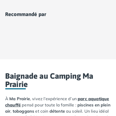
Camping Ardennes
Camping Corse
Recommandé par
Camping Corse-du-Sud
Camping Bonifacio
Camping Porto Vecchio
Camping Haute-Corse
Camping Ghisonaccia
Camping Saint-Florent
Camping Franche-Comté
Camping Doubs
Camping Jura
Camping Clairvaux-les-Lacs
Baignade au Camping Ma
Camping Haute-Normandie
Prairie
Camping Eure
Camping Ile-de-France
Camping Essonne
À
Ma Prairie
, vivez l’expérience d’un
parc aquatique
Camping Seine-et-Marne
chauffé
pensé pour toute la famille :
piscines en plein
Camping Val d'Oise
air
,
toboggans
et coin
détente
au soleil. Un lieu idéal
Camping Val-de-Marne