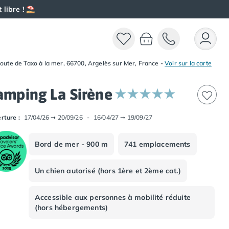
 libre ! ⛱️
oute de Taxo à la mer, 66700, Argelès sur Mer, France
-
Voir sur la carte
amping La Sirène
rture :
17/04/26
➞
20/09/26
-
16/04/27
➞
19/09/27
Bord de mer - 900 m
741 emplacements
Un chien autorisé (hors 1ère et 2ème cat.)
Accessible aux personnes à mobilité réduite
(hors hébergements)