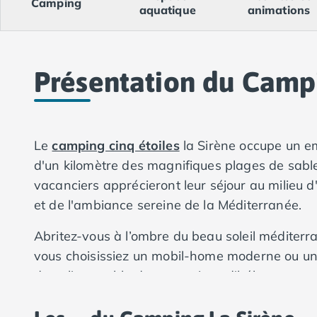
Camping
Camping Val-de-Marne
aquatique
animations
Camping Languedoc-Roussillon
Camping Aude
Camping Gruissan
Camping Narbonne-Plage
Présentation du Campi
Camping Sigean
Camping Gard
Camping Aigues-Mortes
Camping Grau-du-Roi
Le
camping cinq étoiles
la Sirène occupe un 
Camping Nîmes
d'un kilomètre des magnifiques plages de sabl
Camping Hérault
vacanciers apprécieront leur séjour au milieu d'
Camping Agde
et de l'ambiance sereine de la Méditerranée.
Camping Béziers
Camping La Grande Motte
Abritez-vous à l’ombre du beau soleil méditerr
Camping Marseillan-Plage
vous choisissiez un mobil-home moderne ou un
Camping Montpellier
dans l’ensemble de nos options d'hébergement,
Camping Palavas-les-Flots
Camping Sète
durée de votre séjour.
Camping Valras-Plage