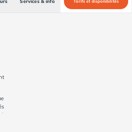
urs
Services & info
Tarifs et disponibilités
nt
ue
és
 la