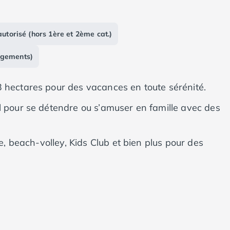
autorisé (hors 1ère et 2ème cat.)
rgements)
 hectares pour des vacances en toute sérénité.
l pour se détendre ou s’amuser en famille avec des
de, beach-volley, Kids Club et bien plus pour des
uedoc-Roussillon et la proximité de Barcelone pour un