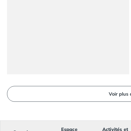
Camping Ardennes
Camping Corse
Camping Corse-du-Sud
Camping Bonifacio
Camping Porto Vecchio
Camping Haute-Corse
Camping Ghisonaccia
Camping Saint-Florent
Camping Franche-Comté
Camping Doubs
Camping Jura
Camping Clairvaux-les-Lacs
Camping Haute-Normandie
Voir plus
Camping Eure
Camping Ile-de-France
Camping Essonne
Camping Seine-et-Marne
Camping Val d'Oise
Espace
Activités et