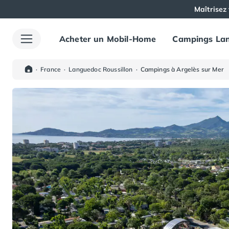
Maîtrisez 
Acheter un Mobil-Home
Campings Lan
Toutes nos destinations
Camping France
Camping Alsace
·
France
·
Languedoc Roussillon
·
Campings à Argelès sur Mer
Camping Bas-Rhin
Camping Haut-Rhin
Camping Colmar
Camping Mulhouse
Camping Munster
Camping Aquitaine
Camping Dordogne
Camping Carsac-Aillac
Camping Les Eyzies-de-Tayac-Sireuil
Camping Sarlat
Camping Gironde
Camping Bordeaux
Camping Carcans