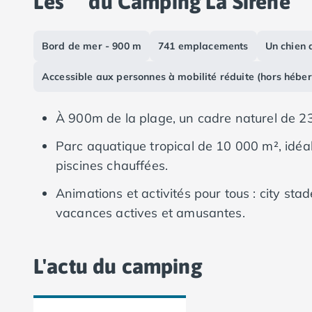
Les
du Camping La Sirène
Camping Vias-Plage
Camping Pyrénées-Orientales
Camping Argelès-sur-Mer
Bord de mer - 900 m
741 emplacements
Un chien 
Camping Canet-en-Roussillon
Camping Collioure
Accessible aux personnes à mobilité réduite (hors hébe
Camping Le Barcarès
Camping Perpignan
À 900m de la plage, un cadre naturel de 23
Camping Saint-Cyprien
Camping Limousin
Parc aquatique tropical de 10 000 m², idéa
Camping Corrèze
piscines chauffées.
Camping Lorraine
Animations et activités pour tous : city sta
Camping Vosges
Camping Midi-Pyrénées
vacances actives et amusantes.
Camping Aveyron
Explorez les alentours : découvrez le Lang
Camping Millau
expérience enrichissante.
Camping Nant
L'actu du camping
Camping Saint-Amans-des-Cots
Camping Gers
Camping Lot