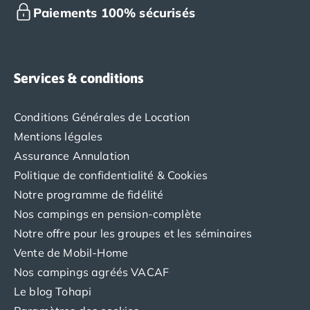
Camping Aude
Paiements 100% sécurisés
Camping Gruissan
Camping Narbonne-Plage
Camping Sigean
Camping Gard
Services & conditions
Camping Aigues-Mortes
Camping Grau-du-Roi
Conditions Générales de Location
Camping Nîmes
Mentions légales
Camping Hérault
Assurance Annulation
Camping Agde
Camping Béziers
Politique de confidentialité & Cookies
Camping La Grande Motte
Notre programme de fidélité
Camping Marseillan-Plage
Nos campings en pension-complète
Camping Montpellier
Notre offre pour les groupes et les séminaires
Camping Palavas-les-Flots
Vente de Mobil-Home
Camping Sète
Nos campings agréés VACAF
Camping Valras-Plage
Camping Vias-Plage
Le blog Tohapi
Camping Pyrénées-Orientales