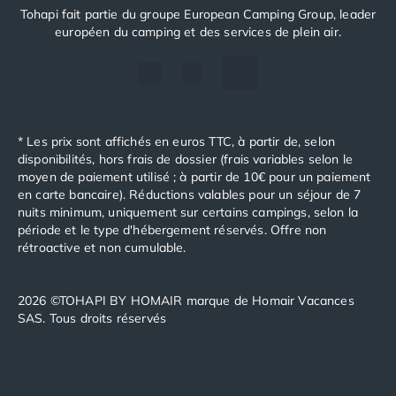
Camping Tarn
Tohapi fait partie du groupe European Camping Group, leader
Camping Nord-Pas-de-Calais
européen du camping et des services de plein air.
Camping Pas-de-Calais
Camping Berck
Camping Boulogne-sur-Mer
Camping Le Portel
Camping Le Touquet
* Les prix sont affichés en euros TTC, à partir de, selon
Camping Merlimont
disponibilités, hors frais de dossier (frais variables selon le
Camping Pays de la Loire
moyen de paiement utilisé ; à partir de 10€ pour un paiement
Camping Loire-Atlantique
en carte bancaire). Réductions valables pour un séjour de 7
nuits minimum, uniquement sur certains campings, selon la
Camping Guerande
période et le type d'hébergement réservés. Offre non
Camping La Baule-Escoublac
rétroactive et non cumulable.
Camping La Turballe
Camping Nantes
Camping Pornic
2026 ©TOHAPI BY HOMAIR marque de Homair Vacances
SAS. Tous droits réservés
Camping Pornichet
Camping Saint Nazaire
Camping Maine-et-Loire
Camping Saumur