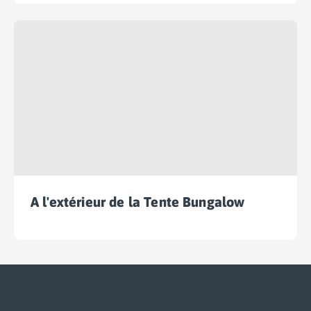
Camping Plouescat
Camping Quimper
Camping Roscoff
Camping Ille-et-Vilaine
Camping Cancale
Camping Dinard
Camping Saint-Malo
Camping Morbihan
Camping Auray
Camping Carnac
Camping La Trinité sur Mer
Camping Locmariaquer
A l'extérieur de la Tente Bungalow
Camping Penestin
Camping Quiberon
Camping Sarzeau
Camping Vannes
Camping Champagne-Ardenne
Camping Ardennes