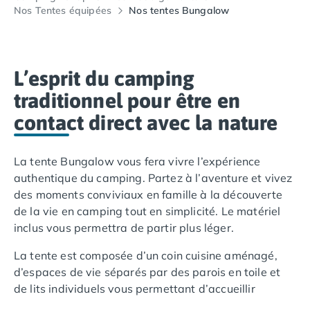
Camping Lacanau
Nos Tentes équipées
Nos tentes Bungalow
Camping Soulac sur Mer
Camping Vendays-Montalivet
Camping Les Landes
Camping Biscarrosse
L’esprit du camping
Camping Capbreton
traditionnel pour être en
Camping Hossegor
contact direct avec la nature
Camping Messanges
Camping Moliets et Maa
Camping Sanguinet
La tente Bungalow vous fera vivre l’expérience
Camping Seignosse
authentique du camping. Partez à l’aventure et vivez
Camping Vieux Boucau les Bains
des moments conviviaux en famille à la découverte
Camping Pyrénées Atlantiques
de la vie en camping tout en simplicité. Le matériel
Camping Bayonne
inclus vous permettra de partir plus léger.
Camping Biarritz
Camping Bidart
La tente est composée d’un coin cuisine aménagé,
Camping Hendaye
d’espaces de vie séparés par des parois en toile et
Camping Saint Jean de Luz
de lits individuels vous permettant d’accueillir
Camping Basse-Normandie
agréablement toute votre tribu.