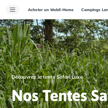
Acheter un Mobil-Home
Campings Lan
Toutes nos destinations
Camping France
Camping Alsace
Camping Bas-Rhin
Camping Haut-Rhin
Camping Colmar
Camping Mulhouse
Camping Munster
Camping Aquitaine
Camping Dordogne
Camping Carsac-Aillac
Camping Les Eyzies-de-Tayac-Sireuil
Découvrez la tente Safari Luxe
Camping Sarlat
Camping Gironde
Nos Tentes Sa
Camping Bordeaux
Camping Carcans
Camping Hourtin