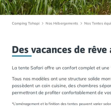
Camping Lacanau
Camping Soulac sur Mer
Camping Vendays-Montalivet
Camping Les Landes
Camping Tohapi
Nos Hébergements
Nos Tentes équ
Camping Biscarrosse
Camping Capbreton
Camping Hossegor
Camping Messanges
Des vacances de rêve
Camping Moliets et Maa
Camping Sanguinet
Camping Seignosse
La tente Safari offre un confort complet et une
Camping Vieux Boucau les Bains
Camping Pyrénées Atlantiques
Tous nos modèles ont une structure solide mont
Camping Bayonne
possèdent un coin cuisine, des chambres sépar
Camping Biarritz
Camping Bidart
permettront de profiter confortablement de vo
Camping Hendaye
Camping Saint Jean de Luz
*L’aménagement et la finition des tentes peuvent varier selo
Camping Basse-Normandie