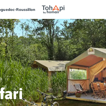
guedoc-Roussillon
Arrivée
➞
Départ
fari