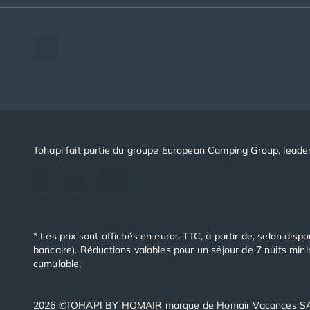
Camping Aude
The European Camping Group (ECG)
Camping Gruissan
Espace recrutement
Camping Narbonne-Plage
Notre groupement d'achats (GAIN)
Camping Sigean
Notre politique RSE
Camping Gard
Camping Aigues-Mortes
Camping Grau-du-Roi
Camping Nîmes
Camping Hérault
Tohapi fait partie du groupe European Camping Group, leader
Camping Agde
Camping Béziers
Camping La Grande Motte
Camping Marseillan-Plage
Camping Montpellier
* Les prix sont affichés en euros TTC, à partir de, selon dispo
Camping Palavas-les-Flots
bancaire). Réductions valables pour un séjour de 7 nuits min
Camping Sète
cumulable.
Camping Valras-Plage
Camping Vias-Plage
2026 ©TOHAPI BY HOMAIR marque de Homair Vacances SAS.