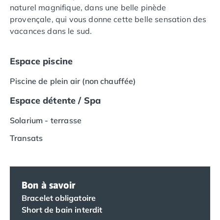
naturel magnifique, dans une belle pinède
Camping Languedoc-Roussillon
provençale, qui vous donne cette belle sensation des
Camping Aude
vacances dans le sud.
Camping Gruissan
Camping Narbonne-Plage
Camping Sigean
Espace piscine
Camping Gard
Piscine de plein air (non chauffée)
Camping Aigues-Mortes
Camping Grau-du-Roi
Espace détente / Spa
Camping Nîmes
Camping Hérault
Solarium - terrasse
Camping Agde
Transats
Camping Béziers
Camping La Grande Motte
Camping Marseillan-Plage
Camping Montpellier
Bon à savoir
Camping Palavas-les-Flots
Bracelet obligatoire
Camping Sète
Short de bain interdit
Camping Valras-Plage