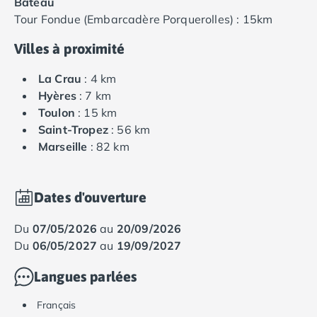
Bâteau
Camping en bord de mer Calvados
Tour Fondue (Embarcadère Porquerolles) : 15km
Camping en bord de mer Corse
Villes à proximité
Camping en bord de mer Espagne
Camping en bord de mer France
La Crau
: 4 km
Camping en bord de mer Gironde
Hyères
: 7 km
Camping en bord de mer Italie
Toulon
: 15 km
Camping en bord de mer Les Landes
Saint-Tropez
: 56 km
Camping en bord de mer Portugal
Marseille
: 82 km
Camping en bord de mer Sardaigne
Camping en bord de mer Var
Camping Les Alpes
Dates d'ouverture
Camping Méditerranée
Camping Savoie
du
07/05/2026
au
20/09/2026
Camping Sud Ouest
du
06/05/2027
au
19/09/2027
Offres spéciales
Bons plans du moment
/promotions/
Langues parlées
Avantages & autres promotions
Programme de fidélité
Français