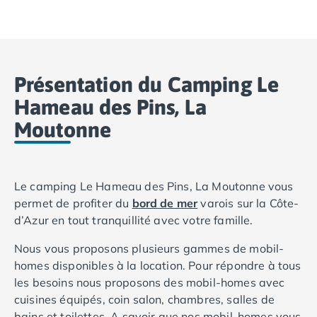
Camping Basse-Normandie
Camping Calvados
Camping Cabourg
Camping Caen
Présentation du Camping Le
Camping Honfleur
Camping Houlgate
Hameau des Pins, La
Camping Ouistreham
Moutonne
Camping Manche
Camping Mont Saint Michel
Camping Bretagne
Camping Côtes d'Armor
Le camping Le Hameau des Pins, La Moutonne vous
Camping Erquy
permet de profiter du
bord de mer
varois sur la Côte-
Camping Saint-Cast-le-Guildo
d’Azur en tout tranquillité avec votre famille.
Camping Finistère
Nous vous proposons plusieurs gammes de mobil-
Camping Benodet
homes disponibles à la location. Pour répondre à tous
Camping Brest
les besoins nous proposons des mobil-homes avec
Camping Carantec
cuisines équipés, coin salon, chambres, salles de
Camping Concarneau
bains et toilettes. A savoir que nos mobil-homes vous