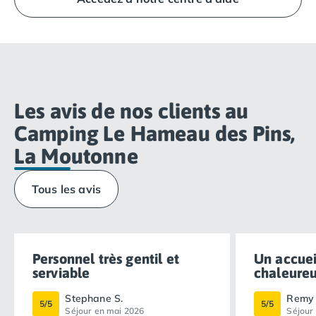
directement à la Réception Homair Vacances -
Eurocamp (marques de notre groupe).
Les avis de nos clients au
Camping Le Hameau des Pins,
La Moutonne
Tous les avis
Personnel très gentil et
Un accuei
serviable
chaleureux
Stephane S.
Remy 
5/5
5/5
Séjour en mai 2026
Séjour