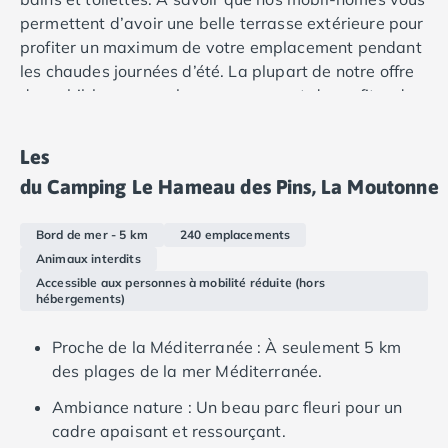
Camping Douarnenez
permettent d’avoir une belle terrasse extérieure pour
Camping Fouesnant
profiter un maximum de votre emplacement pendant
Camping Plouescat
les chaudes journées d’été. La plupart de notre offre
Camping Quimper
de mobil-home sur place vous permet de profiter de
Camping Roscoff
la climatisation.
Camping Ille-et-Vilaine
Camping Cancale
Les
Camping Dinard
du Camping Le Hameau des Pins, La Moutonne
Camping Saint-Malo
Camping Morbihan
Bord de mer - 5 km
240 emplacements
Camping Auray
Animaux interdits
Camping Carnac
Accessible aux personnes à mobilité réduite (hors
Camping La Trinité sur Mer
hébergements)
Camping Locmariaquer
Camping Penestin
Proche de la Méditerranée : À seulement 5 km
Camping Quiberon
des plages de la mer Méditerranée.
Camping Sarzeau
Ambiance nature : Un beau parc fleuri pour un
Camping Vannes
cadre apaisant et ressourçant.
Camping Champagne-Ardenne