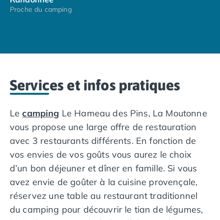
Faron depuis lequel vous aurez une vue imprenable
Proche du camping
Camping Espagne
sur la région et la ville.
Camping Cantabria
Camping Catalogne
Camping Costa Brava
Camping Barcelone
Camping Blanes
Services et infos pratiques
Camping Cadaques
Camping Calonge
Camping Empuriabrava
Le
camping
Le Hameau des Pins, La Moutonne
Camping Lloret De Mar
vous propose une large offre de restauration
Camping Palamos
avec 3 restaurants différents. En fonction de
Camping Pals
Camping Platja d'Aro
vos envies de vos goûts vous aurez le choix
Camping Tossa de Mar
d’un bon déjeuner et dîner en famille. Si vous
Camping Costa Dorada
avez envie de goûter à la cuisine provençale,
Camping Cambrils
réservez une table au restaurant traditionnel
Camping Creixell
du camping pour découvrir le tian de légumes,
Camping Salou