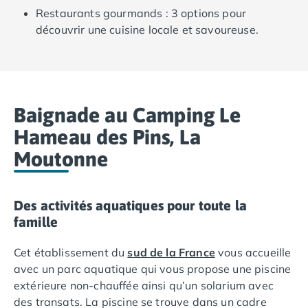
Camping Ardennes
Restaurants gourmands : 3 options pour
Camping Corse
découvrir une cuisine locale et savoureuse.
Camping Corse-du-Sud
Camping Bonifacio
Camping Porto Vecchio
Camping Haute-Corse
Camping Ghisonaccia
Baignade au Camping Le
Camping Saint-Florent
Hameau des Pins, La
Camping Franche-Comté
Moutonne
Camping Doubs
Camping Jura
Camping Clairvaux-les-Lacs
Des activités aquatiques pour toute la
Camping Haute-Normandie
famille
Camping Eure
Camping Ile-de-France
Cet établissement du
sud de la France
vous accueille
Camping Essonne
avec un parc aquatique qui vous propose une piscine
Camping Seine-et-Marne
extérieure non-chauffée ainsi qu’un solarium avec
Camping Val d'Oise
des transats. La piscine se trouve dans un cadre
Camping Val-de-Marne