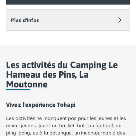
Camping Vias-Plage
Camping Pyrénées-Orientales
Camping Argelès-sur-Mer
Plus d'infos
Camping Canet-en-Roussillon
Camping Collioure
Camping Le Barcarès
Camping Perpignan
Camping Saint-Cyprien
Camping Limousin
Les activités du Camping Le
Camping Corrèze
Hameau des Pins, La
Camping Lorraine
Moutonne
Camping Vosges
Camping Midi-Pyrénées
Camping Aveyron
Camping Millau
Vivez l'expérience Tohapi
Camping Nant
Les activités ne manquent pas pour les jeunes et les
Camping Saint-Amans-des-Cots
moins jeunes. Jouez au basket-ball, au football, au
Camping Gers
ping-pong, ou à la pétanque, un incontournable des
Camping Lot