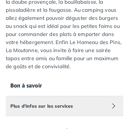
la daube provençale, la bouillabaisse, la
Camping Tarragone
Camping Italie
pissaladière et la fougasse. Au camping vous
Camping Abruzzes
allez également pouvoir déguster des burgers
Camping Emilie Romagne
au snack qui est idéal pour les petites faims ou
Camping Bologne
pour commander des plats à emporter dans
Camping Cesenatico
votre hébergement. Enfin Le Hameau des Pins,
Camping Lido Di Spina
La Moutonne, vous invite à faire une soirée
Camping Ravenne
Camping Riccione
tapas entre amis ou famille pour un maximum
Camping Rimini
de goûts et de convivialité.
Camping Frioul-Vénétie Julienne
Camping Latium
Camping Rome
Bon à savoir
Camping Lombardie
Camping Piémont
Camping Pouilles
Plus d'infos sur les services
Camping Gallipoli
Camping Sardaigne
Camping Alghero