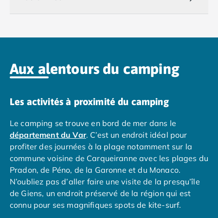
Camping Royan
Camping Saint-Georges-de-Didonne
Camping Saint-Palais-sur-Mer
Camping Provence-Alpes-Côte d'Azur
Camping Alpes-de-Haute-Provence
Camping Castellane
Aux alentours du camping
Camping Gréoux les Bains
Camping Alpes-Maritimes
Camping Antibes
Les activités à proximité du camping
Camping Cagnes-sur-Mer
Camping Nice
Le camping se trouve en bord de mer dans le
Camping Bouches du Rhône
département du Var
. C’est un endroit idéal pour
Camping Aix-en-Provence
profiter des journées à la plage notamment sur la
Camping Arles
commune voisine de Carqueiranne avec les plages du
Camping Cassis
Pradon, de Péno, de la Garonne et du Monaco.
Camping La Ciotat
N’oubliez pas d’aller faire une visite de la presqu’île
Camping La Roque-d'Anthéron
de Giens, un endroit préservé de la région qui est
Camping Marseille
connu pour ses magnifiques spots de kite-surf.
Camping Martigues