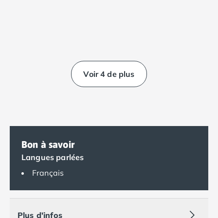
Camping Saumur
Camping Vendée
Camping Jard-sur-Mer
Camping La Roche-sur-Yon
Camping La-Tranche-sur-Mer
Camping Les Sables d'Olonne
Voir 4 de plus
Camping Noirmoutier
Camping Saint-Gilles-Croix-de-Vie
Camping Saint-Hilaire-De-Riez
Camping Saint-Jean-De-Monts
Camping Picardie
Camping Aisne
Bon à savoir
Camping Poitou-Charentes
Langues parlées
Camping Charente-Maritime
Français
Camping Châtelaillon-Plage
Camping Fouras
Camping La Rochelle
Camping Les Mathes
Plus d'infos