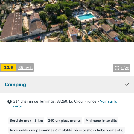
Camping Hourtin
Camping Lacanau
Camping Soulac sur Mer
Camping Vendays-Montalivet
Camping Les Landes
Camping Biscarrosse
Camping Capbreton
Camping Hossegor
Camping Messanges
85 avis
3.2/5
1/20
Camping Moliets et Maa
Camping Sanguinet
Camping Seignosse
Camping
Camping Vieux Boucau les Bains
Camping Pyrénées Atlantiques
314 chemin de Terrimas, 83260, La Crau, France
-
Voir sur la
Camping Bayonne
carte
Camping Biarritz
Camping Bidart
Bord de mer - 5 km
240 emplacements
Animaux interdits
Camping Hendaye
Accessible aux personnes à mobilité réduite (hors hébergements)
Camping Saint Jean de Luz