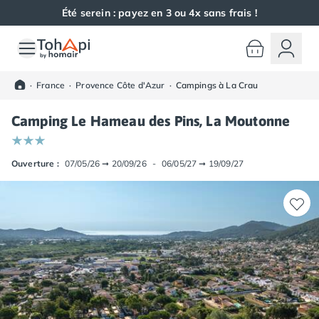
Été serein : payez en 3 ou 4x sans frais !
Toutes nos destinations
Camping France
·
France
·
Provence Côte d'Azur
·
Campings à La Crau
Camping Alsace
Camping Bas-Rhin
Camping Le Hameau des Pins, La Moutonne
Camping Haut-Rhin
Camping Colmar
Camping Mulhouse
Ouverture :
07/05/26
➞
20/09/26
-
06/05/27
➞
19/09/27
Camping Munster
Camping Aquitaine
Camping Dordogne
Camping Carsac-Aillac
Camping Les Eyzies-de-Tayac-Sireuil
Camping Sarlat
Camping Gironde
Camping Bordeaux
Camping Carcans