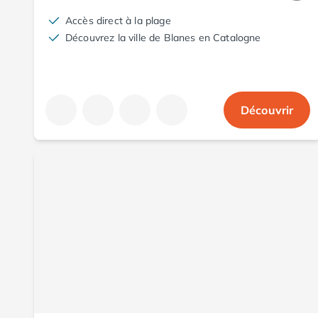
Camping Aude
Accès direct à la plage
Camping Gruissan
Découvrez la ville de Blanes en Catalogne
Camping Narbonne-Plage
Camping Sigean
Camping Gard
Camping Aigues-Mortes
Découvrir
Camping Grau-du-Roi
Camping Nîmes
Camping Hérault
Camping Agde
Camping Béziers
Camping La Grande Motte
Camping Marseillan-Plage
Camping Montpellier
Camping Palavas-les-Flots
Camping Sète
Camping Valras-Plage
Camping Vias-Plage