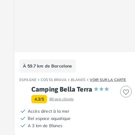
Camping Tarn
Camping Nord-Pas-de-Calais
Camping Pas-de-Calais
Camping Berck
Camping Boulogne-sur-Mer
Camping Le Portel
Camping Le Touquet
Camping Merlimont
Camping Pays de la Loire
À 59.7 km de Barcelone
Camping Loire-Atlantique
Camping Guerande
ESPAGNE
COSTA BRAVA
BLANES
VOIR SUR LA CARTE
Camping La Baule-Escoublac
Camping Bella Terra
Camping La Turballe
Camping Nantes
4.3/5
80
avis clients
Camping Pornic
Accès direct à la mer
Camping Pornichet
Bel espace aquatique
Camping Saint Nazaire
A 3 km de Blanes
Camping Maine-et-Loire
Camping Saumur