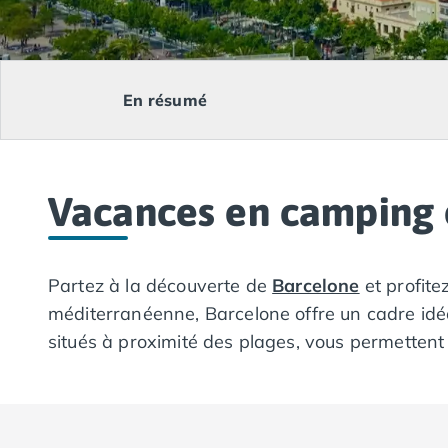
Camping Lacanau
Camping Soulac sur Mer
Camping Vendays-Montalivet
Camping Les Landes
En résumé
Camping Biscarrosse
Camping Capbreton
Camping Hossegor
Camping Messanges
Vacances en camping 
Camping Moliets et Maa
Camping Sanguinet
Camping Seignosse
Camping Vieux Boucau les Bains
Partez à la découverte de
Barcelone
et profite
Camping Pyrénées Atlantiques
méditerranéenne, Barcelone offre un cadre idéa
Camping Bayonne
situés à proximité des plages, vous permettent 
Camping Biarritz
Camping Bidart
Camping Hendaye
Camping Saint Jean de Luz
Camping Basse-Normandie