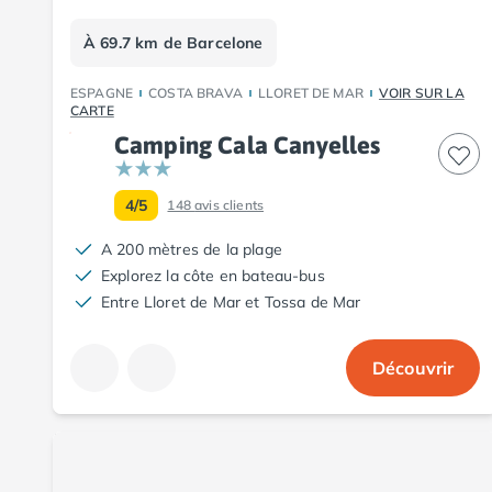
Camping Pyrénées-Orientales
Camping Argelès-sur-Mer
À 69.7 km de Barcelone
Camping Canet-en-Roussillon
Camping Collioure
ESPAGNE
COSTA BRAVA
LLORET DE MAR
VOIR SUR LA
Camping Le Barcarès
CARTE
Camping Perpignan
Camping Cala Canyelles
Camping Saint-Cyprien
Camping Limousin
4/5
148
avis clients
Camping Corrèze
Camping Lorraine
A 200 mètres de la plage
Camping Vosges
Explorez la côte en bateau-bus
Camping Midi-Pyrénées
Entre Lloret de Mar et Tossa de Mar
Camping Aveyron
Camping Millau
Découvrir
Camping Nant
Camping Saint-Amans-des-Cots
Camping Gers
Camping Lot
Camping Lot-et-Garonne