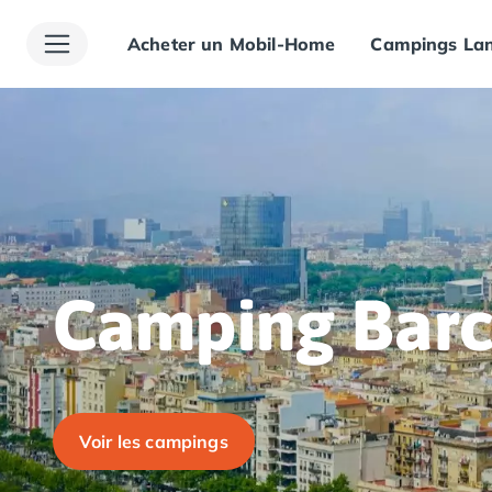
Acheter un Mobil-Home
Campings Lan
Toutes nos destinations
Camping France
Camping Alsace
Camping Bas-Rhin
Camping Haut-Rhin
Camping Colmar
Camping Mulhouse
Camping Munster
Camping Aquitaine
Camping Dordogne
Camping Barc
Camping Carsac-Aillac
Camping Les Eyzies-de-Tayac-Sireuil
Camping Sarlat
Camping Gironde
Camping Bordeaux
Voir les campings
Camping Carcans
Camping Hourtin