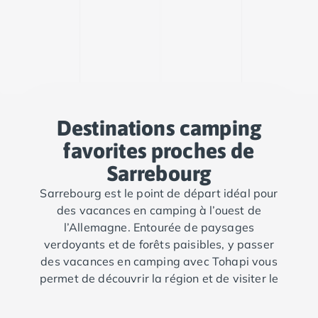
Camping Argelès-sur-Mer
Camping Canet-en-Roussillon
Camping Collioure
Camping Le Barcarès
Camping Perpignan
Camping Saint-Cyprien
Camping Limousin
Destinations camping
Camping Corrèze
favorites proches de
Camping Lorraine
Camping Vosges
Sarrebourg
Camping Midi-Pyrénées
Sarrebourg est le point de départ idéal pour
Camping Aveyron
des vacances en camping à l’ouest de
Camping Millau
l’Allemagne. Entourée de paysages
Camping Nant
verdoyants et de forêts paisibles, y passer
Camping Saint-Amans-des-Cots
des vacances en camping avec Tohapi vous
Camping Gers
permet de découvrir la région et de visiter le
Camping Lot
pays voisin du Luxembourg ou Metz, en
Camping Lot-et-Garonne
Moselle.