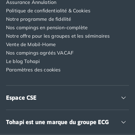
Assurance Annulation
Camping Abruzzes
Politique de confidentialité & Cookies
Camping Emilie Romagne
Notre programme de fidélité
Camping Bologne
Camping Cesenatico
Nos campings en pension-complète
Camping Lido Di Spina
Notre offre pour les groupes et les séminaires
Camping Ravenne
Vente de Mobil-Home
Camping Riccione
Nos campings agréés VACAF
Camping Rimini
Le blog Tohapi
Camping Frioul-Vénétie Julienne
Paramètres des cookies
Camping Latium
Camping Rome
Camping Lombardie
Camping Piémont
Espace CSE
Camping Pouilles
Camping Gallipoli
Accédez à nos offres CSE
Camping Sardaigne
Camping Alghero
Tohapi est une marque du groupe ECG
Camping Muravera