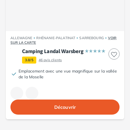
Camping Plouescat
Camping Quimper
Camping Roscoff
Camping Ille-et-Vilaine
Camping Cancale
ALLEMAGNE
RHÉNANIE-PALATINAT
SARREBOURG
VOIR
Camping Dinard
SUR LA CARTE
Camping Saint-Malo
Camping Landal Warsberg
Camping Morbihan
3.8/5
46
avis clients
Camping Auray
Camping Carnac
Emplacement avec une vue magnifique sur la vallée
Camping La Trinité sur Mer
de la Moselle
Camping Locmariaquer
Camping Penestin
Camping Quiberon
Camping Sarzeau
Découvrir
Camping Vannes
Camping Champagne-Ardenne
Camping Ardennes