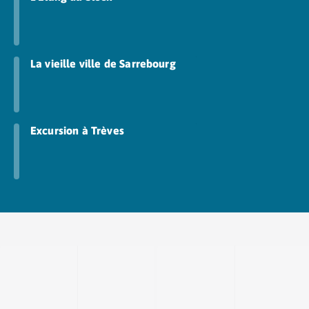
Camping Aude
Camping Gruissan
Camping Narbonne-Plage
Camping Sigean
La vieille ville de Sarrebourg
Camping Gard
Camping Aigues-Mortes
Camping Grau-du-Roi
Camping Nîmes
Excursion à Trèves
Camping Hérault
Camping Agde
Camping Béziers
Camping La Grande Motte
Camping Marseillan-Plage
Camping Montpellier
Camping Palavas-les-Flots
Camping Sète
Camping Valras-Plage
Camping Vias-Plage
Camping Pyrénées-Orientales