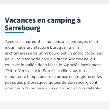
Camping Lacanau
Camping Soulac sur Mer
Camping Vendays-Montalivet
Camping Les Landes
Vacances en camping à
Camping Biscarrosse
Sarrebourg
Camping Capbreton
Camping Hossegor
Avec ses charmantes maisons à colombages et sa
Camping Messanges
magnifique architecture baroque, la ville
Camping Moliets et Maa
enchanteresse de Sarrebourg est un endroit fabuleux
Camping Sanguinet
pour une escapade en plein air en Allemagne, au
Camping Seignosse
cœur de la vallée de la Moselle. Appelée localement
Camping Vieux Boucau les Bains
"Petite Venise sur la Sarre", la ville vous fera
Camping Pyrénées Atlantiques
remonter le temps pour une pause nostalgique et les
Camping Bayonne
paysages pittoresques autour de Sarrebourg sont
Camping Biarritz
propices à l'aventure, à l'exploration et à la détente.
Camping Bidart
Camping Hendaye
Pour des
vacances en camping
où vous pourrez
Camping Saint Jean de Luz
profiter du bonheur de la campagne, des traditions
Camping Basse-Normandie