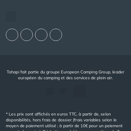
Camping Toscane
The European Camping Group (ECG)
Camping Albinia
Espace recrutement
Camping Cecina
Notre groupement d'achats (GAIN)
Camping Marina di Bibbona
Notre politique RSE
Camping San Vincenzo
Camping Sarteano
Camping Vénétie
Camping Caorle
Camping Cavallino
Camping Lido di Jesolo
Camping Pacengo di Lazise
Tohapi fait partie du groupe European Camping Group, leader
Camping Sottomarina di Chioggia
européen du camping et des services de plein air.
Camping Venise
Camping Portugal
Camping Algarve
Camping Centre Portugal
Camping Lisbonne
* Les prix sont affichés en euros TTC, à partir de, selon
Camping Nazaré
disponibilités, hors frais de dossier (frais variables selon le
moyen de paiement utilisé ; à partir de 10€ pour un paiement
Camping Nord Portugal