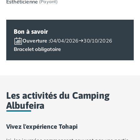
Esthéticienne
(Payant)
Camping Vias-Plage
Camping Pyrénées-Orientales
Camping Argelès-sur-Mer
Camping Canet-en-Roussillon
Bon à savoir
Camping Collioure
Camping Le Barcarès
Ouverture :
04/04/2026
30/10/2026
Camping Perpignan
Bracelet obligatoire
Camping Saint-Cyprien
Camping Limousin
Camping Corrèze
Camping Lorraine
Camping Vosges
Camping Midi-Pyrénées
Les activités du Camping
Camping Aveyron
Albufeira
Camping Millau
Camping Nant
Camping Saint-Amans-des-Cots
Vivez l'expérience Tohapi
Camping Gers
Camping Lot