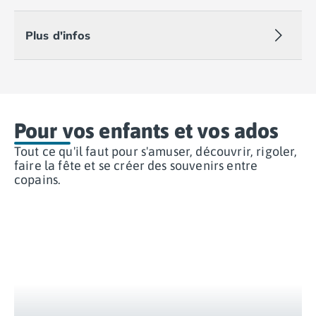
Camping Var
Camping Fréjus
Plus d'infos
Camping Hyères les Palmiers
Camping Port Grimaud
Camping Saint-Aygulf
Camping Saint-Mandrier-sur-Mer
Camping Saint-Tropez
Pour vos enfants et vos ados
Camping Toulon
Camping Vaucluse
Tout ce qu'il faut pour s'amuser, découvrir, rigoler,
Camping Avignon
faire la fête et se créer des souvenirs entre
copains.
Camping Rhône-Alpes
Camping Ardèche
Camping Ruoms
Camping Vallon-Pont-d'Arc
Camping Drôme
Camping Haute-Savoie
Camping Annecy
Camping Thonon-les-bains
Camping Isère