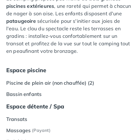
piscines extérieures
, une rareté qui permet à chacun
Camping Languedoc-Roussillon
de nager à son aise. Les enfants disposent d'une
Camping Aude
pataugeoire
sécurisée pour s'initier aux joies de
Camping Gruissan
l'eau. Le clou du spectacle reste les terrasses en
Camping Narbonne-Plage
gradins : installez-vous confortablement sur un
Camping Sigean
transat et profitez de la vue sur tout le camping tout
Camping Gard
en peaufinant votre bronzage.
Camping Aigues-Mortes
Camping Grau-du-Roi
Camping Nîmes
Espace piscine
Camping Hérault
Camping Agde
Piscine de plein air (non chauffée) (2)
Camping Béziers
Bassin enfants
Camping La Grande Motte
Camping Marseillan-Plage
Espace détente / Spa
Camping Montpellier
Transats
Camping Palavas-les-Flots
Camping Sète
Massages
(Payant)
Camping Valras-Plage