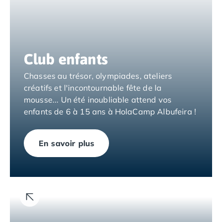
Camping Espagne
Camping Cantabria
Camping Catalogne
Camping Costa Brava
Club enfants
Camping Barcelone
Camping Blanes
Chasses au trésor, olympiades, ateliers
Camping Cadaques
créatifs et l'incontournable fête de la
Camping Calonge
mousse... Un été inoubliable attend vos
Camping Empuriabrava
enfants de 6 à 15 ans à HolaCamp Albufeira !
Camping Lloret De Mar
Camping Palamos
Camping Pals
En savoir plus
Camping Platja d'Aro
Camping Tossa de Mar
Camping Costa Dorada
Camping Cambrils
Camping Creixell
Camping Salou