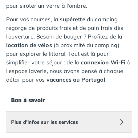
Camping Overijssel
pour siroter un verre à l'ombre.
Camping Zélande
Camping Luxembourg
Pour vos courses, la
supérette
du camping
Camping Slovénie
regorge de produits frais et de pain frais dès
Camping Allemagne
l’ouverture. Besoin de bouger ? Profitez de la
Camping Bade-Wurtemberg
location de vélos
(à proximité du camping)
Camping Forêt Noire
pour explorer le littoral. Tout est là pour
Camping Bavière
Camping Rhénanie-Palatinat
simplifier votre séjour : de la
connexion Wi-Fi
à
Camping Autriche
l'espace laverie, nous avons pensé à chaque
Camping Styrie
détail pour vos
vacances au Portugal
.
Idées séjours
Par thématique
Camping 4 étoiles
Bon à savoir
Camping 5 étoiles Tohapi
Camping avec chiens acceptés
Camping avec parc aquatique
Plus d'infos sur les services
Camping avec piscine
Camping avec piscine chauffée