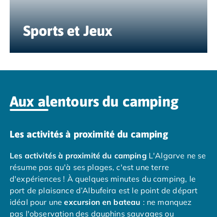
Camping Tarragone
Camping Italie
Camping Abruzzes
Sports et Jeux
Camping Emilie Romagne
Camping Bologne
Camping Cesenatico
Camping Lido Di Spina
Camping Ravenne
Camping Riccione
Aux alentours du camping
Camping Rimini
Camping Frioul-Vénétie Julienne
Camping Latium
Les activités à proximité du camping
Camping Rome
Camping Lombardie
Les activités à proximité du camping
L'Algarve ne se
Camping Piémont
résume pas qu'à ses plages, c'est une terre
Camping Pouilles
d'expériences ! À quelques minutes du camping, le
Camping Gallipoli
port de plaisance d’Albufeira est le point de départ
Camping Sardaigne
idéal pour une
excursion en bateau
: ne manquez
Camping Alghero
pas l'observation des dauphins sauvages ou