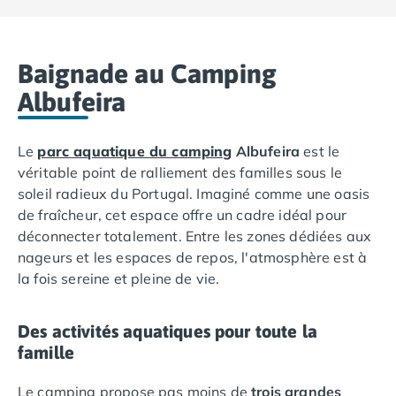
terrasse sans sortir du camping.
Camping Ardennes
Camping Corse
Camping Corse-du-Sud
Baignade au Camping
Camping Bonifacio
Albufeira
Camping Porto Vecchio
Camping Haute-Corse
Camping Ghisonaccia
Le
parc aquatique du camping
Albufeira
est le
Camping Saint-Florent
véritable point de ralliement des familles sous le
Camping Franche-Comté
soleil radieux du Portugal. Imaginé comme une oasis
Camping Doubs
de fraîcheur, cet espace offre un cadre idéal pour
Camping Jura
déconnecter totalement. Entre les zones dédiées aux
Camping Clairvaux-les-Lacs
nageurs et les espaces de repos, l'atmosphère est à
Camping Haute-Normandie
la fois sereine et pleine de vie.
Camping Eure
Camping Ile-de-France
Des activités aquatiques pour toute la
Camping Essonne
famille
Camping Seine-et-Marne
Camping Val d'Oise
Le camping propose pas moins de
trois grandes
Camping Val-de-Marne