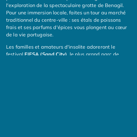
Camping Muravera
l'exploration de la spectaculaire grotte de Benagil.
Camping Toscane
Pour une immersion locale, faites un tour au marché
Camping Albinia
traditionnel du centre-ville : ses étals de poissons
Camping Cecina
frais et ses parfums d'épices vous plongent au cœur
Camping Marina di Bibbona
de la vie portugaise.
Camping San Vincenzo
Les familles et amateurs d'insolite adoreront le
Camping Sarteano
festival
FIESA (Sand City)
, le plus grand parc de
Camping Vénétie
sculptures de sable au monde. Si vous préférez le
Camping Caorle
calme et l'authenticité, évadez-vous vers le charmant
Camping Cavallino
village de Guia ou partez pour une balade au coucher
Camping Lido di Jesolo
du soleil dans la réserve naturelle de Salgados. Entre
Camping Pacengo di Lazise
parcs d'attractions
géants et pépites cachées,
Camping Sottomarina di Chioggia
chaque journée offre une nouvelle aventure.
Camping Venise
Camping Portugal
Camping Algarve
Camping Centre Portugal
Camping Lisbonne
Camping Nazaré