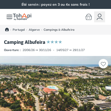
Été serein : payez en 3 ou 4x sans frais !
Toutes nos destinations
Camping France
·
Portugal
·
Algarve
·
Campings à Albufeira
Camping Alsace
Camping Bas-Rhin
Camping Albufeira
Camping Haut-Rhin
Camping Colmar
Ouverture :
20/06/26
➞
30/11/26
-
14/05/27
➞
29/11/27
Camping Mulhouse
Camping Munster
Camping Aquitaine
Camping Dordogne
Camping Carsac-Aillac
Camping Les Eyzies-de-Tayac-Sireuil
Camping Sarlat
Camping Gironde
Camping Bordeaux
Camping Carcans