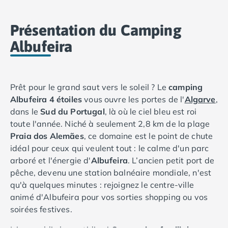
Camping Basse-Normandie
Camping Calvados
Présentation du Camping
Camping Cabourg
Albufeira
Camping Caen
Camping Honfleur
Camping Houlgate
Camping Ouistreham
Prêt pour le grand saut vers le soleil ? Le
camping
Camping Manche
Albufeira 4 étoiles
vous ouvre les portes de l'
Algarve
,
Camping Mont Saint Michel
dans le
Sud du Portugal
, là où le ciel bleu est roi
Camping Bretagne
toute l'année. Niché à seulement 2,8 km de la plage
Camping Côtes d'Armor
Praia dos Alemães
, ce domaine est le point de chute
Camping Erquy
idéal pour ceux qui veulent tout : le calme d'un parc
Camping Saint-Cast-le-Guildo
arboré et l'énergie d'
Albufeira
. L’ancien petit port de
Camping Finistère
pêche, devenu une station balnéaire mondiale, n'est
Camping Benodet
qu'à quelques minutes : rejoignez le centre-ville
Camping Brest
animé d'Albufeira pour vos sorties shopping ou vos
Camping Carantec
soirées festives.
Camping Concarneau