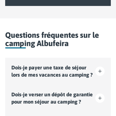
Questions fréquentes sur le
camping Albufeira
Dois-je payer une taxe de séjour
lors de mes vacances au camping ?
La taxe de séjour est établie dans presque tous les
Dois-je verser un dépôt de garantie
sites touristiques. Il vous faudra donc l’acquitter lors
de votre enregistrement en ligne ou une fois sur place.
pour mon séjour au camping ?