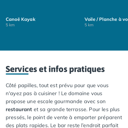
Camping Nord Portugal
Camping Porto
Canoë Kayak
Voile / Planche à vo
Camping Croatie
5 km
5 km
Camping Comté de Zadar
Camping Dalmatie
Camping Istrie
Camping Porec
Camping Pula
Camping Rovinj
Services et infos pratiques
Camping Kvarner
Autres destinations
Camping Suisse
Côté papilles, tout est prévu pour que vous
Camping Belgique
n'ayez pas à cuisiner ! Le domaine vous
Camping Pays-Bas
propose une escale gourmande avec son
Camping Brabant-Septentrional
restaurant
et sa grande terrasse. Pour les plus
Camping Frise
Camping Hollande-Méridionale
pressés, le point de vente à emporter préparent
Camping Limbourg
des plats rapides. Le bar reste l’endroit parfait