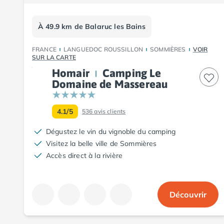
Camping Pyrénées-Orientales
Camping Argelès-sur-Mer
Camping Canet-en-Roussillon
À 49.9 km de Balaruc les Bains
Camping Collioure
Camping Le Barcarès
FRANCE
LANGUEDOC ROUSSILLON
SOMMIÈRES
VOIR
SUR LA CARTE
Camping Perpignan
Homair
Camping Le
Camping Saint-Cyprien
Domaine de Massereau
Camping Limousin
Camping Corrèze
Camping Lorraine
4.1/5
536
avis clients
Camping Vosges
Dégustez le vin du vignoble du camping
Camping Midi-Pyrénées
Visitez la belle ville de Sommières
Camping Aveyron
Accès direct à la rivière
Camping Millau
Camping Nant
Camping Saint-Amans-des-Cots
Camping Gers
Découvrir
Camping Lot
Camping Lot-et-Garonne