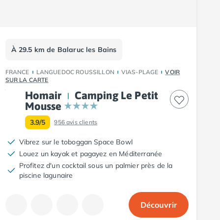
À 29.5 km de Balaruc les Bains
FRANCE
LANGUEDOC ROUSSILLON
VIAS-PLAGE
VOIR
SUR LA CARTE
Homair
Camping Le Petit
Mousse
3.9/5
956
avis clients
Vibrez sur le toboggan Space Bowl
Louez un kayak et pagayez en Méditerranée
Profitez d'un cocktail sous un palmier près de la
piscine lagunaire
Découvrir