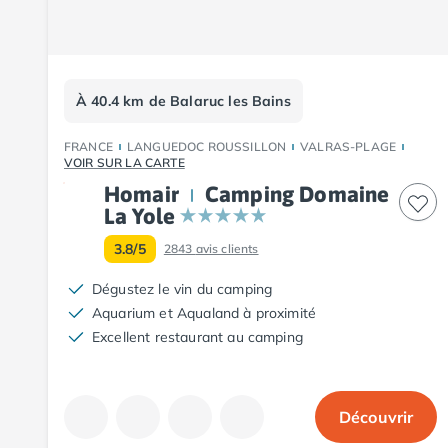
Camping Fouesnant
Camping Plouescat
Camping Quimper
Camping Roscoff
Camping Ille-et-Vilaine
À 40.4 km de Balaruc les Bains
Camping Cancale
Camping Dinard
FRANCE
LANGUEDOC ROUSSILLON
VALRAS-PLAGE
VOIR SUR LA CARTE
Camping Saint-Malo
Homair
Camping Domaine
Camping Morbihan
La Yole
Camping Auray
Camping Carnac
3.8/5
2843
avis clients
Camping La Trinité sur Mer
Dégustez le vin du camping
Camping Locmariaquer
Aquarium et Aqualand à proximité
Camping Penestin
Excellent restaurant au camping
Camping Quiberon
Camping Sarzeau
Camping Vannes
Camping Champagne-Ardenne
Découvrir
Camping Ardennes