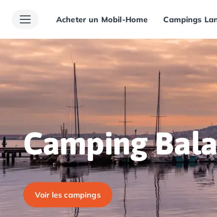
Acheter un Mobil-Home
Campings Lan
Toutes nos destinations
Camping France
Camping Alsace
Camping Bas-Rhin
Camping Haut-Rhin
Camping Colmar
Camping Mulhouse
Camping Munster
Camping Aquitaine
Camping Dordogne
Camping Bala
Camping Carsac-Aillac
Camping Les Eyzies-de-Tayac-Sireuil
Camping Sarlat
Camping Gironde
Camping Bordeaux
Voir les campings
Camping Carcans
Camping Hourtin