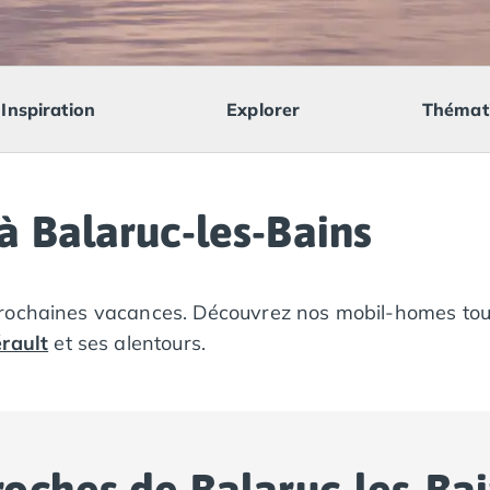
Inspiration
Explorer
Thémat
 Balaruc-les-Bains
prochaines vacances. Découvrez nos mobil-homes to
érault
et ses alentours.
oches de Balaruc-les-Bai