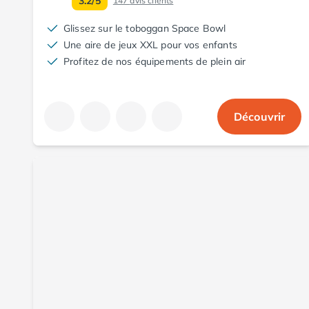
3.2/5
147
avis clients
Camping Aude
Glissez sur le toboggan Space Bowl
Camping Gruissan
Une aire de jeux XXL pour vos enfants
Camping Narbonne-Plage
Profitez de nos équipements de plein air
Camping Sigean
Camping Gard
Camping Aigues-Mortes
Camping Grau-du-Roi
Découvrir
Camping Nîmes
Camping Hérault
Camping Agde
Camping Béziers
Camping La Grande Motte
Camping Marseillan-Plage
Camping Montpellier
Camping Palavas-les-Flots
Camping Sète
Camping Valras-Plage
Camping Vias-Plage