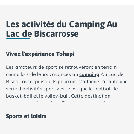
Camping Saumur
Camping Vendée
Camping Jard-sur-Mer
Les activités du Camping Au
Camping La Roche-sur-Yon
Lac de Biscarrosse
Camping La-Tranche-sur-Mer
Camping Les Sables d'Olonne
Camping Noirmoutier
Vivez l'expérience Tohapi
Camping Saint-Gilles-Croix-de-Vie
Camping Saint-Hilaire-De-Riez
Les amateurs de sport se retrouveront en terrain
Camping Saint-Jean-De-Monts
connu lors de leurs vacances au
camping
Au Lac de
Camping Picardie
Biscarrosse, puisqu'ils pourront s'adonner à toute une
Camping Aisne
série d'activités sportives telles que le football, le
Camping Poitou-Charentes
basket-ball et le volley-ball. Cette destination
Camping Charente-Maritime
typiquement française offre aux campeurs la
Camping Châtelaillon-Plage
Fitness /
possibilité de s'adonner au tennis de table et à la
Camping Fouras
Aquagym
Stretching
Sports et loisirs
pétanque. Pour ceux qui recherchent une expérience
Inclus
Inclus
Camping La Rochelle
plus sociale, des cours collectifs tels que l'Aquafun
Camping Les Mathes
dans l'eau ou des séances de fitness et d'étirement