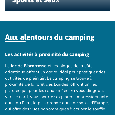
Camping Nord Portugal
Camping Porto
Camping Croatie
Camping Comté de Zadar
Camping Dalmatie
Aux alentours du camping
Camping Istrie
Camping Porec
Camping Pula
Les activités à proximité du camping
Camping Rovinj
Camping Kvarner
Le
lac de Biscarrosse
et les plages de la côte
Autres destinations
atlantique offrent un cadre idéal pour pratiquer des
Camping Suisse
activités de plein air. Le camping se trouve à
Camping Belgique
proximité de la forêt des Landes, offrant un lieu
Camping Pays-Bas
pittoresque pour les randonnées. En vous dirigeant
Camping Brabant-Septentrional
vers le nord, vous pourrez explorer l'impressionnante
Camping Frise
dune du Pilat, la plus grande dune de sable d'Europe,
Camping Hollande-Méridionale
qui offre des vues panoramiques à couper le souffle.
Camping Limbourg