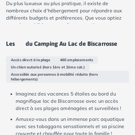
Camping Douarnenez
Du plus luxueux au plus pratique, il existe de
Camping Fouesnant
nombreux choix d'hébergement pour répondre aux
Camping Plouescat
différents budgets et préférences. Que vous optiez
Camping Quimper
pour des mobil-homes ou d'autres options, vous
Camping Roscoff
pouvez vous attendre à un séjour confortable dans
Camping Ille-et-Vilaine
de vastes espaces de vie et à l'accès à une variété
Les
du Camping Au Lac de Biscarrosse
Camping Cancale
de commodités. En outre, vous pouvez profiter de la
Camping Dinard
tranquillité et de l'intimité de votre propre
Camping Saint-Malo
Accès direct à la plage
460 emplacements
emplacement.
Camping Morbihan
Un chien autorisé (hors 1ère et 2ème cat.)
Camping Auray
Accessible aux personnes à mobilité réduite (hors
hébergements)
Camping Carnac
Camping La Trinité sur Mer
Imaginez des vacances 5 étoiles au bord du
Camping Locmariaquer
magnifique lac de Biscarrosse avec un accès
Camping Penestin
direct à ses plages aménagées et surveillées !
Camping Quiberon
Camping Sarzeau
Amusez-vous dans un immense parc aquatique
Camping Vannes
avec ses toboggans sensationnels et sa piscine
Camping Champagne-Ardenne
couverte et chauffée pour toute la famille !