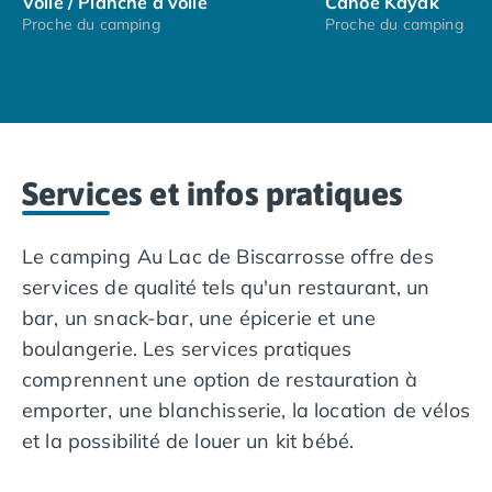
Voile / Planche à voile
Canoë Kayak
Camping avec piscine couverte
Proche du camping
Proche du camping
Camping avec spa, espace bien-être
Camping bord de mer
Camping Bord de Rivière
Camping en bord de lac
Camping Tohapi agréés VACAF
Par destination
Services et infos pratiques
Camping 4 étoiles Les Landes
Camping 5 étoiles Bretagne
Camping 5 étoiles Vendée
Le camping Au Lac de Biscarrosse offre des
Camping Atlantique
services de qualité tels qu'un restaurant, un
Camping avec parc aquatique Ardèche
bar, un snack-bar, une épicerie et une
Camping avec parc aquatique Bretagne
boulangerie. Les services pratiques
Camping avec parc aquatique Dordogne
comprennent une option de restauration à
Camping avec parc aquatique Espagne
emporter, une blanchisserie, la location de vélos
Camping avec parc aquatique Les Landes
Camping avec piscine Annecy
et la possibilité de louer un kit bébé.
Camping en bord de mer Aquitaine
Camping en bord de mer Bretagne