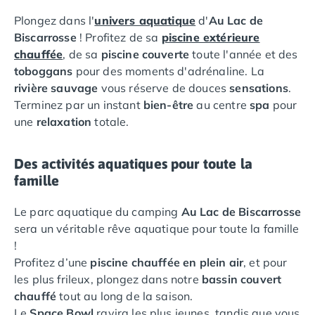
Camping Languedoc-Roussillon
Plongez dans l'
univers aquatique
d'
Au Lac de
Camping Aude
Biscarrosse
! Profitez de sa
piscine extérieure
Camping Gruissan
chauffée
, de sa
piscine couverte
toute l'année et des
Camping Narbonne-Plage
toboggans
pour des moments d'adrénaline. La
Camping Sigean
rivière sauvage
vous réserve de douces
sensations
.
Camping Gard
Terminez par un instant
bien-être
au centre
spa
pour
Camping Aigues-Mortes
une
relaxation
totale.
Camping Grau-du-Roi
Camping Nîmes
Des activités aquatiques pour toute la
Camping Hérault
famille
Camping Agde
Camping Béziers
Le parc aquatique du camping
Au Lac de Biscarrosse
Camping La Grande Motte
sera un véritable rêve aquatique pour toute la famille
Camping Marseillan-Plage
!
Camping Montpellier
Profitez d’une
piscine chauffée en plein air
, et pour
Camping Palavas-les-Flots
les plus frileux, plongez dans notre
bassin couvert
Camping Sète
chauffé
tout au long de la saison.
Camping Valras-Plage
Le
Space Bowl
ravira les plus jeunes, tandis que vous