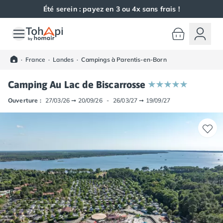
Été serein : payez en 3 ou 4x sans frais !
Toutes nos destinations
Camping France
·
France
·
Landes
·
Campings à Parentis-en-Born
Camping Alsace
Camping Bas-Rhin
Camping Au Lac de Biscarrosse
Camping Haut-Rhin
Camping Colmar
Ouverture :
27/03/26
➞
20/09/26
-
26/03/27
➞
19/09/27
Camping Mulhouse
Camping Munster
Camping Aquitaine
Camping Dordogne
Camping Carsac-Aillac
Camping Les Eyzies-de-Tayac-Sireuil
Camping Sarlat
Camping Gironde
Camping Bordeaux
Camping Carcans