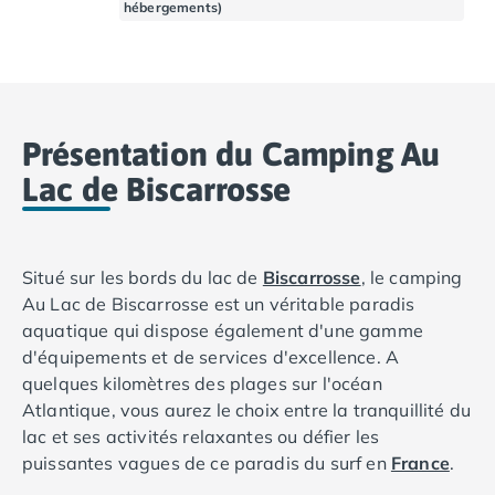
hébergements)
Camping Basse-Normandie
Camping Calvados
Camping Cabourg
Camping Caen
Camping Honfleur
Présentation du Camping Au
Camping Houlgate
Lac de Biscarrosse
Camping Ouistreham
Camping Manche
Camping Mont Saint Michel
Camping Bretagne
Situé sur les bords du lac de
Biscarrosse
, le camping
Camping Côtes d'Armor
Au Lac de Biscarrosse est un véritable paradis
Camping Erquy
aquatique qui dispose également d'une gamme
Camping Saint-Cast-le-Guildo
d'équipements et de services d'excellence. A
Camping Finistère
quelques kilomètres des plages sur l'océan
Camping Benodet
Atlantique, vous aurez le choix entre la tranquillité du
Camping Brest
lac et ses activités relaxantes ou défier les
Camping Carantec
puissantes vagues de ce paradis du surf en
France
.
Camping Concarneau