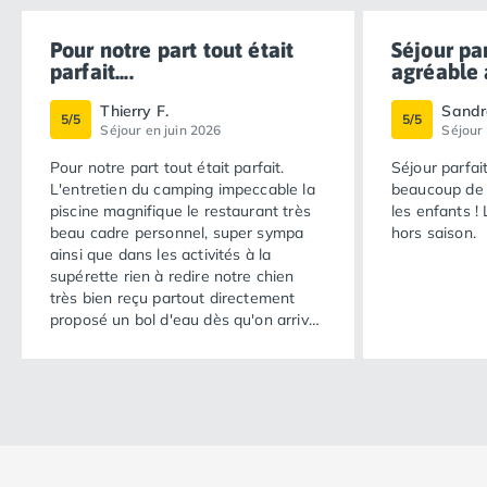
Pour notre part tout était
Séjour pa
parfait....
agréable a
Thierry F.
Sandr
5/5
5/5
Séjour en juin 2026
Séjour
Pour notre part tout était parfait.
Séjour parfa
L'entretien du camping impeccable la
beaucoup de 
piscine magnifique le restaurant très
les enfants ! 
beau cadre personnel, super sympa
hors saison.
ainsi que dans les activités à la
supérette rien à redire notre chien
très bien reçu partout directement
proposé un bol d'eau dès qu'on arrive
à la terrasse. Franchement nous
comptons revenir l'an prochain car
c'était plus appréciable.