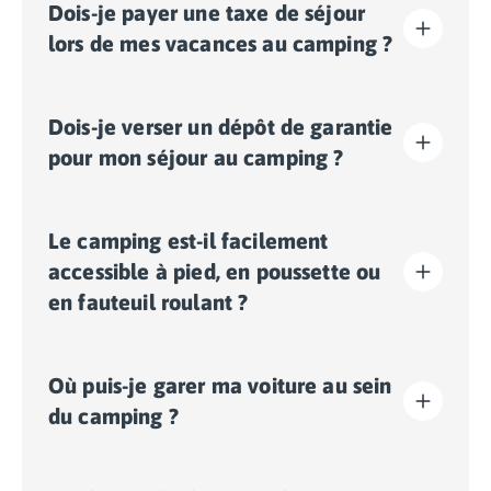
Dois-je payer une taxe de séjour
lors de mes vacances au camping ?
La taxe de séjour est établie dans presque tous les
Dois-je verser un dépôt de garantie
sites touristiques. Il vous faudra donc l’acquitter lors
de votre enregistrement en ligne ou une fois sur place.
pour mon séjour au camping ?
Oui, un dépôt de garantie vous sera demandé lors de
Le camping est-il facilement
votre enregistrement en ligne ou une fois sur place.
accessible à pied, en poussette ou
en fauteuil roulant ?
Terrain plat:
les déplacements dans l'ensemble du
Où puis-je garer ma voiture au sein
camping se font facilement à pied, en poussette ou en
fauteuil roulant.
du camping ?
Sur le camping, un seul véhicule est autorisé, toute