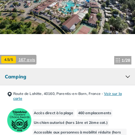
Camping Hourtin
Camping Lacanau
Camping Soulac sur Mer
Camping Vendays-Montalivet
Camping Les Landes
Camping Biscarrosse
Camping Capbreton
Camping Hossegor
167 avis
4.5/5
1/28
Camping Messanges
Camping Moliets et Maa
Camping
Camping Sanguinet
Camping Seignosse
Camping Vieux Boucau les Bains
Route de Lahitte, 40160, Parentis-en-Born, France
-
Voir sur la
Camping Pyrénées Atlantiques
carte
Camping Bayonne
Camping Biarritz
Accès direct à la plage
460 emplacements
Camping Bidart
Un chien autorisé (hors 1ère et 2ème cat.)
Camping Hendaye
Accessible aux personnes à mobilité réduite (hors
Camping Saint Jean de Luz