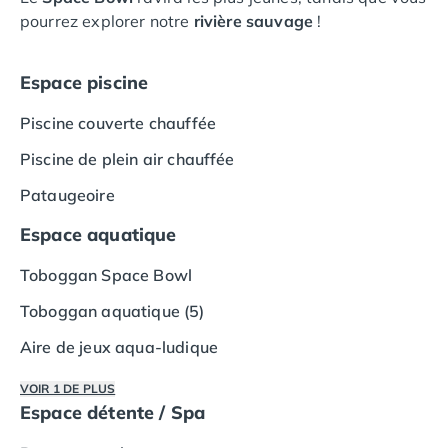
Camping Vias-Plage
pourrez explorer notre
rivière sauvage
!
Camping Pyrénées-Orientales
Camping Argelès-sur-Mer
Camping Canet-en-Roussillon
Espace piscine
Camping Collioure
Piscine couverte chauffée
Camping Le Barcarès
Camping Perpignan
Piscine de plein air chauffée
Camping Saint-Cyprien
Pataugeoire
Camping Limousin
Camping Corrèze
Espace aquatique
Camping Lorraine
Camping Vosges
Toboggan Space Bowl
Camping Midi-Pyrénées
Toboggan aquatique (5)
Camping Aveyron
Camping Millau
Aire de jeux aqua-ludique
Camping Nant
Camping Saint-Amans-des-Cots
VOIR 1 DE PLUS
Espace détente / Spa
Camping Gers
Camping Lot