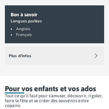
Camping Espagne
Camping Cantabria
Bon à savoir
Camping Catalogne
Langues parlées
Camping Costa Brava
Anglais
Camping Barcelone
Français
Camping Blanes
Camping Cadaques
Camping Calonge
Camping Empuriabrava
Plus d'infos
Camping Lloret De Mar
Camping Palamos
Camping Pals
Camping Platja d'Aro
Camping Tossa de Mar
Pour vos enfants et vos ados
Camping Costa Dorada
Camping Cambrils
Tout ce qu'il faut pour s'amuser, découvrir, rigoler,
Camping Creixell
faire la fête et se créer des souvenirs entre
Camping Salou
copains.