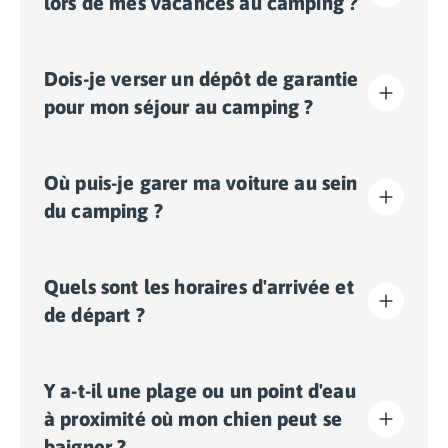
lors de mes vacances au camping ?
environnante en plein air et en toute simplicité, sans
avoir à prendre votre véhicule.
La taxe de séjour est établie dans presque tous les
Dois-je verser un dépôt de garantie
sites touristiques. Il vous faudra donc l’acquitter lors
de votre enregistrement en ligne ou une fois sur place.
pour mon séjour au camping ?
Oui, un dépôt de garantie vous sera demandé lors de
Où puis-je garer ma voiture au sein
votre enregistrement en ligne ou une fois sur place.
du camping ?
Sur le camping, un seul véhicule est autorisé, toute
Quels sont les horaires d'arrivée et
voiture supplémentaire devra stationner sur le parking
extérieur.
de départ ?
Certains emplacements permettent de stationner
votre véhicule, si ce n'est pas le cas, un parking
déporté à proximité de votre hébergement sera mis à
Les arrivées se font de 16h00 à 19h00. Les départs se
votre disposition.
Y a-t-il une plage ou un point d'eau
font de 08h00 à 10h00. A votre arrivée, adressez-vous
directement à la Réception Homair. Les équipes
à proximité où mon chien peut se
Homair seront ravies de vous accueillir « chez vous,
baigner ?