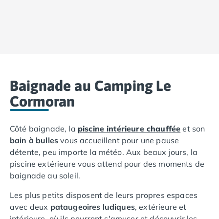
Camping Vias-Plage
Camping Pyrénées-Orientales
Camping Argelès-sur-Mer
Camping Canet-en-Roussillon
Camping Collioure
Camping Le Barcarès
Camping Perpignan
Baignade au Camping Le
Camping Saint-Cyprien
Camping Limousin
Cormoran
Camping Corrèze
Camping Lorraine
Côté baignade, la
piscine intérieure chauffée
et son
Camping Vosges
bain à bulles
vous accueillent pour une pause
Camping Midi-Pyrénées
détente, peu importe la météo. Aux beaux jours, la
Camping Aveyron
piscine extérieure vous attend pour des moments de
Camping Millau
baignade au soleil.
Camping Nant
Camping Saint-Amans-des-Cots
Les plus petits disposent de leurs propres espaces
Camping Gers
avec deux
pataugeoires ludiques
, extérieure et
Camping Lot
intérieure, où ils pourront s'amuser et découvrir les