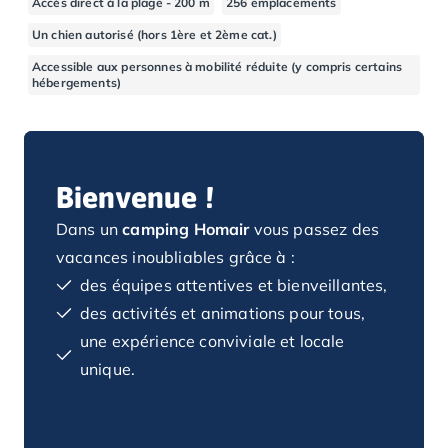
Accès direct à la plage - 200 m
256 emplacements
Camping Basse-Normandie
Un chien autorisé (hors 1ère et 2ème cat.)
Camping Calvados
Accessible aux personnes à mobilité réduite (y compris certains
Camping Cabourg
hébergements)
Camping Caen
Camping Honfleur
Camping Houlgate
Camping Ouistreham
Bienvenue !
Camping Manche
Camping Mont Saint Michel
Dans un
camping Homair
vous passez des
Camping Bretagne
vacances inoubliables grâce à :
Camping Côtes d'Armor
des équipes attentives et bienveillantes,
Camping Erquy
Camping Saint-Cast-le-Guildo
des activités et animations pour tous,
Camping Finistère
une expérience conviviale et locale
Camping Benodet
unique.
Camping Brest
Camping Carantec
Camping Concarneau