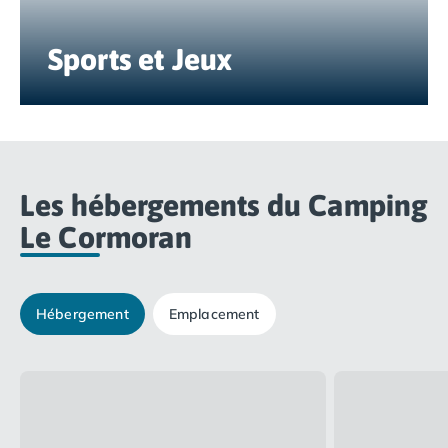
Camping Nord Portugal
Camping Porto
Sports et Jeux
Camping Croatie
Camping Comté de Zadar
Camping Dalmatie
Camping Istrie
Camping Porec
Camping Pula
Les hébergements du Camping
Camping Rovinj
Le Cormoran
Camping Kvarner
Autres destinations
Camping Suisse
Camping Belgique
Hébergement
Emplacement
Camping Pays-Bas
Camping Brabant-Septentrional
Camping Frise
Camping Hollande-Méridionale
Camping Limbourg