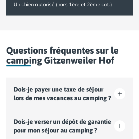
Un chien autorisé (hors 1ère et 2ème cat.)
Questions fréquentes sur le
camping Gitzenweiler Hof
Dois-je payer une taxe de séjour
lors de mes vacances au camping ?
La taxe de séjour est établie dans presque tous les
Dois-je verser un dépôt de garantie
sites touristiques. Il vous faudra donc l’acquitter lors
de votre enregistrement en ligne ou une fois sur place.
pour mon séjour au camping ?