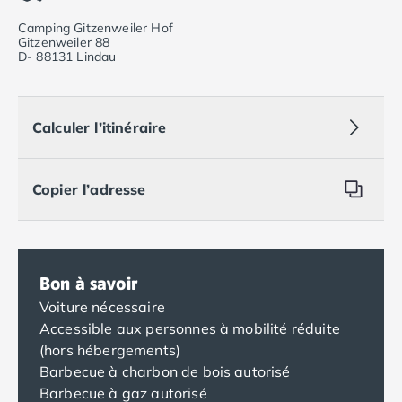
Programme de fidélité
Nos petits prix 2026
Camping Gitzenweiler Hof
Gitzenweiler 88
Promos d'été 2026
D- 88131 Lindau
Nos hébergements
Nos Mobils-Homes
/nos-hebergements/location-mobil-
Nos Tentes équipées
/nos-hebergements/location-tente
Calculer l’itinéraire
Nos Emplacements
/nos-hebergements/location-empla
La marque Tohapi by Homair
Vivez l'expérience
Copier l’adresse
Qui sommes nous ?
Services et infos pratiques
Nos modes de paiement
Paiement en plusieurs fois
Bon à savoir
Paiement en plusieurs fois - avec ONEY BANK
Voiture nécessaire
Notre programme de fidélité
Accessible aux personnes à mobilité réduite
Devenir propriétaire
(hors hébergements)
Camping en Dordogne
Barbecue à charbon de bois autorisé
Camping avec terrain de tennis
Barbecue à gaz autorisé
Camping avec salle de sport