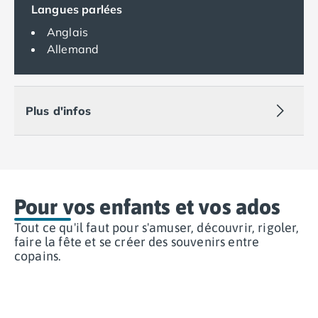
Langues parlées
Camping Lot-et-Garonne
Camping Tarn
Anglais
Camping Nord-Pas-de-Calais
Allemand
Camping Pas-de-Calais
Camping Berck
Camping Boulogne-sur-Mer
Plus d'infos
Camping Le Portel
Camping Le Touquet
Camping Merlimont
Camping Pays de la Loire
Camping Loire-Atlantique
Camping Guerande
Pour vos enfants et vos ados
Camping La Baule-Escoublac
Tout ce qu'il faut pour s'amuser, découvrir, rigoler,
Camping La Turballe
faire la fête et se créer des souvenirs entre
Camping Nantes
copains.
Camping Pornic
Camping Pornichet
Camping Saint Nazaire
Camping Maine-et-Loire