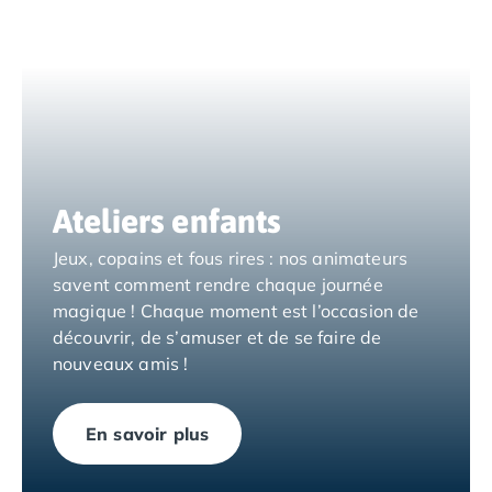
Camping Saumur
Camping Vendée
Camping Jard-sur-Mer
Camping La Roche-sur-Yon
Camping La-Tranche-sur-Mer
Camping Les Sables d'Olonne
Camping Noirmoutier
Camping Saint-Gilles-Croix-de-Vie
Ateliers enfants
Camping Saint-Hilaire-De-Riez
Jeux, copains et fous rires : nos animateurs
Camping Saint-Jean-De-Monts
savent comment rendre chaque journée
Camping Picardie
magique ! Chaque moment est l’occasion de
Camping Aisne
découvrir, de s’amuser et de se faire de
Camping Poitou-Charentes
nouveaux amis !
Camping Charente-Maritime
Camping Châtelaillon-Plage
Camping Fouras
En savoir plus
Camping La Rochelle
Camping Les Mathes