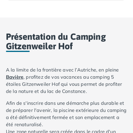
Camping Basse-Normandie
Camping Calvados
Camping Cabourg
Camping Caen
Présentation du Camping
Camping Honfleur
Camping Houlgate
Gitzenweiler Hof
Camping Ouistreham
Camping Manche
Camping Mont Saint Michel
A la limite de la frontière avec l’Autriche, en pleine
Camping Bretagne
Bavière
, profitez de vos vacances au camping 5
Camping Côtes d'Armor
étoiles Gitzenweiler Hof qui vous permet de profiter
Camping Erquy
de la nature et du lac de Constance.
Camping Saint-Cast-le-Guildo
Camping Finistère
Afin de s'inscrire dans une démarche plus durable et
Camping Benodet
de préparer l'avenir, la piscine extérieure du camping
Camping Brest
a été définitivement fermée et son emplacement a
Camping Carantec
été renaturalisé.
Camping Concarneau
Une zone naturelle sera créée dans le cadre d'un