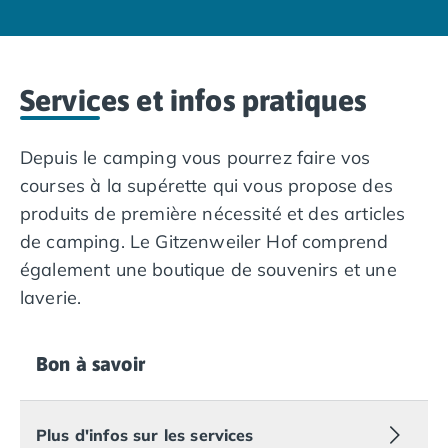
Camping Muravera
Camping Toscane
Camping Albinia
Camping Cecina
Services et infos pratiques
Camping Marina di Bibbona
Camping San Vincenzo
Depuis le camping vous pourrez faire vos
Camping Sarteano
Camping Vénétie
courses à la supérette qui vous propose des
Camping Caorle
produits de première nécessité et des articles
Camping Cavallino
de camping. Le Gitzenweiler Hof comprend
Camping Lido di Jesolo
également une boutique de souvenirs et une
Camping Pacengo di Lazise
laverie.
Camping Sottomarina di Chioggia
Camping Venise
Camping Portugal
Bon à savoir
Camping Algarve
Camping Centre Portugal
Camping Lisbonne
Plus d'infos sur les services
Camping Nazaré