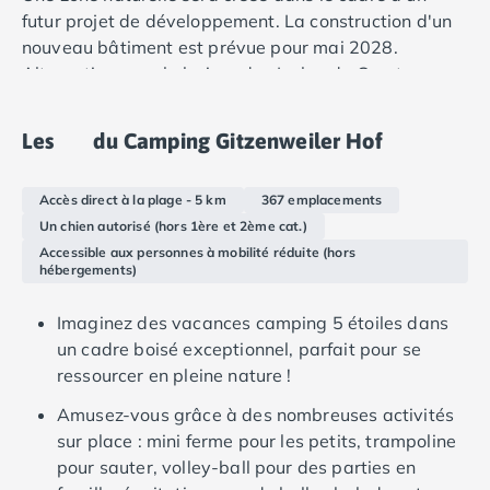
Camping Douarnenez
futur projet de développement. La construction d'un
Camping Fouesnant
nouveau bâtiment est prévue pour mai 2028.
Camping Plouescat
Alternative pour la baignade : Le lac de Constance
Camping Quimper
est à seulement quelques minutes. Avec la carte Echt
Camping Roscoff
Bodensee, vous pouvez utiliser les bus et les trains
Camping Ille-et-Vilaine
Les
du Camping Gitzenweiler Hof
dans la région et atteindre facilement de nombreuses
Camping Cancale
destinations. En fonction de votre destination, il y a
Camping Dinard
Accès direct à la plage - 5 km
367 emplacements
divers lieux de baignade et piscines extérieures dans
Camping Saint-Malo
Un chien autorisé (hors 1ère et 2ème cat.)
la région.
Camping Morbihan
Accessible aux personnes à mobilité réduite (hors
Camping Auray
hébergements)
Camping Carnac
Camping La Trinité sur Mer
Imaginez des vacances camping 5 étoiles dans
Camping Locmariaquer
un cadre boisé exceptionnel, parfait pour se
Camping Penestin
ressourcer en pleine nature !
Camping Quiberon
Amusez-vous grâce à des nombreuses activités
Camping Sarzeau
sur place : mini ferme pour les petits, trampoline
Camping Vannes
pour sauter, volley-ball pour des parties en
Camping Champagne-Ardenne