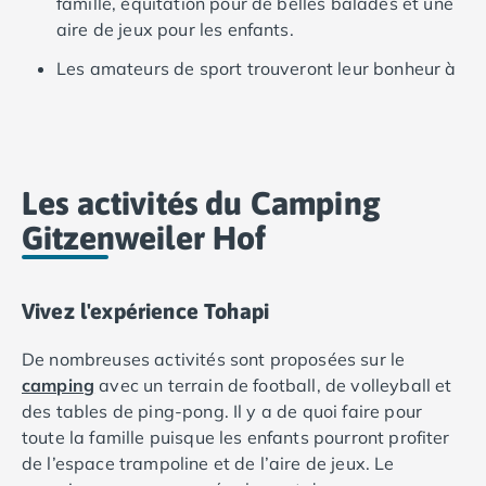
famille, équitation pour de belles balades et une
Camping Ardennes
aire de jeux pour les enfants.
Camping Corse
Camping Corse-du-Sud
Les amateurs de sport trouveront leur bonheur à
Camping Bonifacio
proximité avec la plongée pour explorer les fonds
Camping Porto Vecchio
marins, la planche à voile pour glisser sur l'eau,
Camping Haute-Corse
l'escalade pour les sensations fortes et le golf
Camping Ghisonaccia
pour la précision.
Les activités du Camping
Camping Saint-Florent
Camping Franche-Comté
Gitzenweiler Hof
Camping Doubs
Camping Jura
Camping Clairvaux-les-Lacs
Vivez l'expérience Tohapi
Camping Haute-Normandie
Camping Eure
De nombreuses activités sont proposées sur le
Camping Ile-de-France
camping
avec un terrain de football, de volleyball et
Camping Essonne
des tables de ping-pong. Il y a de quoi faire pour
Camping Seine-et-Marne
toute la famille puisque les enfants pourront profiter
Camping Val d'Oise
de l’espace trampoline et de l’aire de jeux. Le
Camping Val-de-Marne