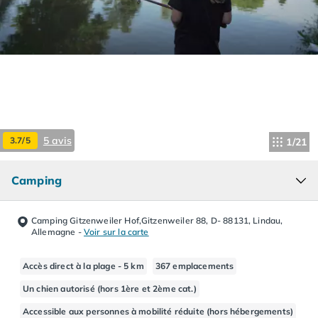
Camping Hourtin
Camping Lacanau
Camping Soulac sur Mer
Camping Vendays-Montalivet
Camping Les Landes
Camping Biscarrosse
Camping Capbreton
Camping Hossegor
5 avis
3.7/5
1/21
Camping Messanges
Camping Moliets et Maa
Camping
Camping Sanguinet
Camping Seignosse
Camping Vieux Boucau les Bains
Camping Gitzenweiler Hof,Gitzenweiler 88, D- 88131, Lindau,
Camping Pyrénées Atlantiques
Allemagne
-
Voir sur la carte
Camping Bayonne
Camping Biarritz
Accès direct à la plage - 5 km
367 emplacements
Camping Bidart
Un chien autorisé (hors 1ère et 2ème cat.)
Camping Hendaye
Accessible aux personnes à mobilité réduite (hors hébergements)
Camping Saint Jean de Luz