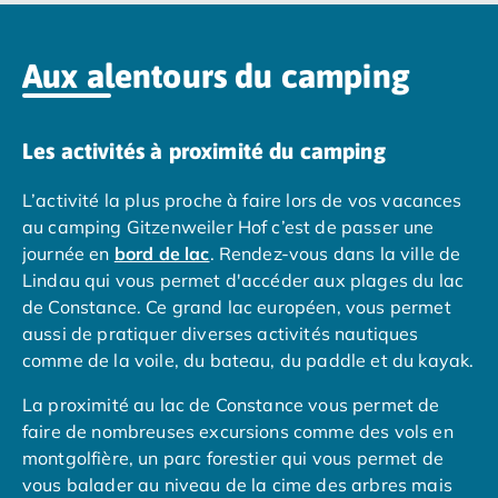
Camping Espagne
Camping Cantabria
Aux alentours du camping
Camping Catalogne
Camping Costa Brava
Camping Barcelone
Les activités à proximité du camping
Camping Blanes
Camping Cadaques
L’activité la plus proche à faire lors de vos vacances
Camping Calonge
au camping Gitzenweiler Hof c’est de passer une
Camping Empuriabrava
journée en
bord de lac
. Rendez-vous dans la ville de
Camping Lloret De Mar
Lindau qui vous permet d'accéder aux plages du lac
Camping Palamos
de Constance. Ce grand lac européen, vous permet
Camping Pals
aussi de pratiquer diverses activités nautiques
Camping Platja d'Aro
comme de la voile, du bateau, du paddle et du kayak.
Camping Tossa de Mar
Camping Costa Dorada
La proximité au lac de Constance vous permet de
Camping Cambrils
faire de nombreuses excursions comme des vols en
Camping Creixell
montgolfière, un parc forestier qui vous permet de
Camping Salou
vous balader au niveau de la cime des arbres mais