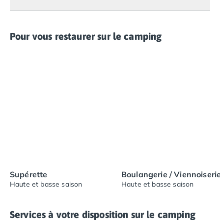
Camping Nord Portugal
Camping Porto
Camping Croatie
Pour vous restaurer sur le camping
Camping Comté de Zadar
Camping Dalmatie
Camping Istrie
Camping Porec
Camping Pula
Camping Rovinj
Camping Kvarner
Autres destinations
Camping Suisse
Camping Belgique
Camping Pays-Bas
Supérette
Boulangerie / Viennoiseri
Camping Brabant-Septentrional
Haute et basse saison
Haute et basse saison
Camping Frise
Camping Hollande-Méridionale
Camping Limbourg
Services à votre disposition sur le camping