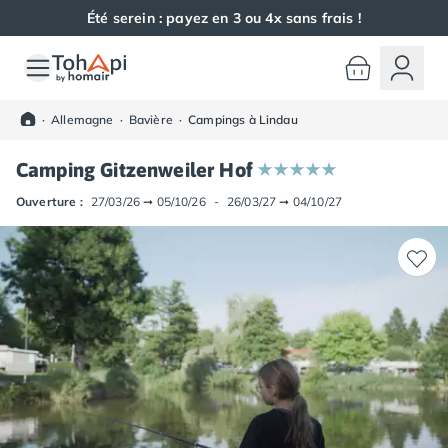
Été serein : payez en 3 ou 4x sans frais !
Toutes nos destinations
Camping France
·
Allemagne
·
Bavière
·
Campings à Lindau
Camping Alsace
Camping Bas-Rhin
Camping Gitzenweiler Hof
Camping Haut-Rhin
Camping Colmar
Ouverture :
27/03/26
➞
05/10/26
-
26/03/27
➞
04/10/27
Camping Mulhouse
Camping Munster
Camping Aquitaine
Camping Dordogne
Camping Carsac-Aillac
Camping Les Eyzies-de-Tayac-Sireuil
Camping Sarlat
Camping Gironde
Camping Bordeaux
Camping Carcans