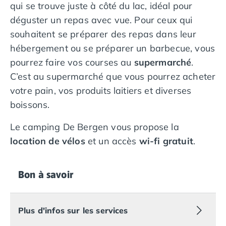
qui se trouve juste à côté du lac, idéal pour
Camping Nord Portugal
déguster un repas avec vue. Pour ceux qui
Camping Porto
souhaitent se préparer des repas dans leur
Camping Croatie
hébergement ou se préparer un barbecue, vous
Camping Comté de Zadar
Camping Dalmatie
pourrez faire vos courses au
supermarché
.
Camping Istrie
C’est au supermarché que vous pourrez acheter
Camping Porec
votre pain, vos produits laitiers et diverses
Camping Pula
boissons.
Camping Rovinj
Camping Kvarner
Le camping De Bergen vous propose la
Autres destinations
location de vélos
et un accès
wi-fi gratuit
.
Camping Suisse
Camping Belgique
Camping Pays-Bas
Bon à savoir
Camping Brabant-Septentrional
Camping Frise
Camping Hollande-Méridionale
Plus d'infos sur les services
Camping Limbourg