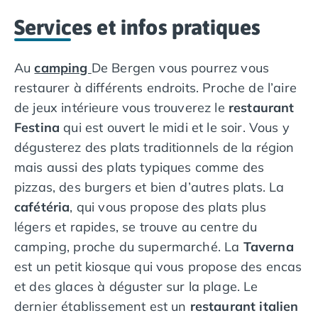
Camping Muravera
Services et infos pratiques
Camping Toscane
Camping Albinia
Camping Cecina
Au
camping
De Bergen vous pourrez vous
Camping Marina di Bibbona
restaurer à différents endroits. Proche de l’aire
Camping San Vincenzo
de jeux intérieure vous trouverez le
restaurant
Camping Sarteano
Festina
qui est ouvert le midi et le soir. Vous y
Camping Vénétie
dégusterez des plats traditionnels de la région
Camping Caorle
Camping Cavallino
mais aussi des plats typiques comme des
Camping Lido di Jesolo
pizzas, des burgers et bien d’autres plats. La
Camping Pacengo di Lazise
cafétéria
, qui vous propose des plats plus
Camping Sottomarina di Chioggia
légers et rapides, se trouve au centre du
Camping Venise
camping, proche du supermarché. La
Taverna
Camping Portugal
est un petit kiosque qui vous propose des encas
Camping Algarve
Camping Centre Portugal
et des glaces à déguster sur la plage. Le
Camping Lisbonne
dernier établissement est un
restaurant italien
Camping Nazaré