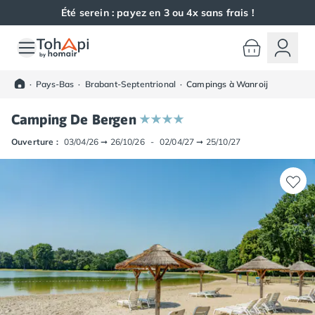
Été serein : payez en 3 ou 4x sans frais !
Toutes nos destinations
Camping France
·
Pays-Bas
·
Brabant-Septentrional
·
Campings à Wanroij
Camping Alsace
Camping Bas-Rhin
Camping De Bergen
Camping Haut-Rhin
Camping Colmar
Ouverture :
03/04/26
➞
26/10/26
-
02/04/27
➞
25/10/27
Camping Mulhouse
Camping Munster
Camping Aquitaine
Camping Dordogne
Camping Carsac-Aillac
Camping Les Eyzies-de-Tayac-Sireuil
Camping Sarlat
Camping Gironde
Camping Bordeaux
Camping Carcans