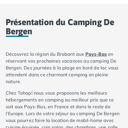
Camping Basse-Normandie
Camping Calvados
Présentation du Camping De
Camping Cabourg
Camping Caen
Bergen
Camping Honfleur
Camping Houlgate
Camping Ouistreham
Découvrez la région du Brabant aux
Pays-Bas
en
Camping Manche
réservant vos prochaines vacances au camping De
Camping Mont Saint Michel
Bergen. Des journées à la plage en bord de lac vous
Camping Bretagne
attendent dans ce charmant camping en pleine
Camping Côtes d'Armor
nature.
Camping Erquy
Camping Saint-Cast-le-Guildo
Chez Tohapi nous vous proposons les meilleurs
Camping Finistère
hébergements en camping au meilleur prix que ce
Camping Benodet
soit aux Pays-Bas, en France et dans le reste de
Camping Brest
l’Europe. Lors de votre séjour au camping De Bergen
Camping Carantec
vous pourrez faire la location de mobil-home avec
Camping Concarneau
cuisine équipée, coin salon, des chambres, une salle