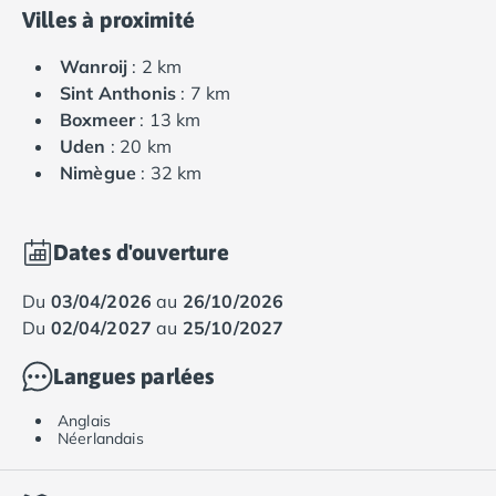
Nos petits prix 2026
Villes à proximité
Promos d'été 2026
Nos hébergements
Wanroij
: 2 km
Nos Mobils-Homes
/nos-hebergements/location-mobil-
Sint Anthonis
: 7 km
Nos Tentes équipées
/nos-hebergements/location-tente
Boxmeer
: 13 km
Nos Emplacements
/nos-hebergements/location-empla
Uden
: 20 km
La marque Tohapi by Homair
Nimègue
: 32 km
Vivez l'expérience
Qui sommes nous ?
Services et infos pratiques
Dates d'ouverture
Nos modes de paiement
Paiement en plusieurs fois
du
03/04/2026
au
26/10/2026
Paiement en plusieurs fois - avec ONEY BANK
du
02/04/2027
au
25/10/2027
Notre programme de fidélité
Langues parlées
Devenir propriétaire
Camping en Dordogne
Anglais
Camping avec terrain de tennis
Néerlandais
Camping avec salle de sport