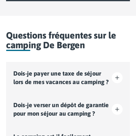
Questions fréquentes sur le
camping De Bergen
Dois-je payer une taxe de séjour
lors de mes vacances au camping ?
La taxe de séjour est établie dans presque tous les
Dois-je verser un dépôt de garantie
sites touristiques. Il vous faudra donc l’acquitter lors
de votre enregistrement en ligne ou une fois sur place.
pour mon séjour au camping ?
Oui, un dépôt de garantie vous sera demandé lors de