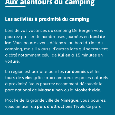
Aux alentours du camping
Camping Espagne
Camping Cantabria
Camping Catalogne
Les activités à proximité du camping
Camping Costa Brava
Lors de vos vacances au camping De Bergen vous
Camping Barcelone
pourrez passer de nombreuses journées en
bord de
Camping Blanes
lac
. Vous pourrez vous détendre au bord du lac du
Camping Cadaques
camping, mais il y aussi d’autres lacs qui se trouvent
Camping Calonge
à côté notamment celui de
Kuilen
à 15 minutes en
Camping Empuriabrava
voiture.
Camping Lloret De Mar
Camping Palamos
La région est parfaite pour les
randonnées
et les
Camping Pals
tours de
vélos
grâce aux nombreux espaces naturels
Camping Platja d'Aro
à proximité. Vous pourrez notamment découvrir le
Camping Tossa de Mar
parc national de
Maasduinen
ou la
Mookerheide
.
Camping Costa Dorada
Camping Cambrils
Proche de la grande ville de
Nimègue
, vous pourrez
Camping Creixell
vous amuser au
parc d’attractions Tivo
li. Ce parc
Camping Salou
charmant et accessible offre une variété d'attractions