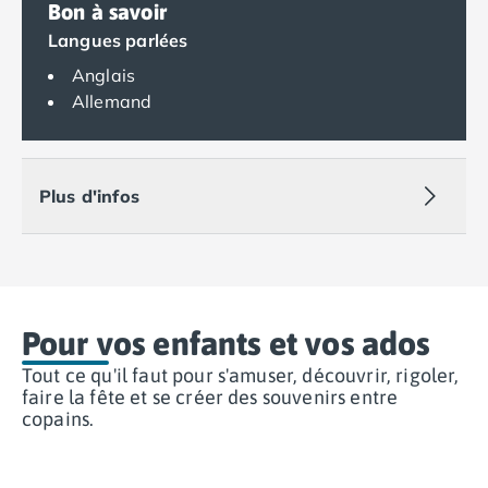
Camping Royan
Bon à savoir
Camping Saint-Georges-de-Didonne
Langues parlées
Camping Saint-Palais-sur-Mer
Anglais
Camping Provence-Alpes-Côte d'Azur
Allemand
Camping Alpes-de-Haute-Provence
Camping Castellane
Camping Gréoux les Bains
Camping Alpes-Maritimes
Plus d'infos
Camping Antibes
Camping Cagnes-sur-Mer
Camping Nice
Camping Bouches du Rhône
Camping Aix-en-Provence
Pour vos enfants et vos ados
Camping Arles
Camping Cassis
Tout ce qu'il faut pour s'amuser, découvrir, rigoler,
faire la fête et se créer des souvenirs entre
Camping La Ciotat
copains.
Camping La Roque-d'Anthéron
Camping Marseille
Camping Martigues