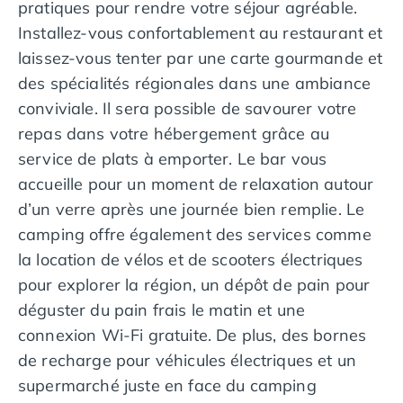
pratiques pour rendre votre séjour agréable.
Camping Nord Portugal
Installez-vous confortablement au restaurant et
Camping Porto
laissez-vous tenter par une carte gourmande et
Camping Croatie
des spécialités régionales dans une ambiance
Camping Comté de Zadar
Camping Dalmatie
conviviale. Il sera possible de savourer votre
Camping Istrie
repas dans votre hébergement grâce au
Camping Porec
service de plats à emporter. Le bar vous
Camping Pula
accueille pour un moment de relaxation autour
Camping Rovinj
d’un verre après une journée bien remplie. Le
Camping Kvarner
camping offre également des services comme
Autres destinations
Camping Suisse
la location de vélos et de scooters électriques
Camping Belgique
pour explorer la région, un dépôt de pain pour
Camping Pays-Bas
déguster du pain frais le matin et une
Camping Brabant-Septentrional
connexion Wi-Fi gratuite. De plus, des bornes
Camping Frise
de recharge pour véhicules électriques et un
Camping Hollande-Méridionale
supermarché juste en face du camping
Camping Limbourg