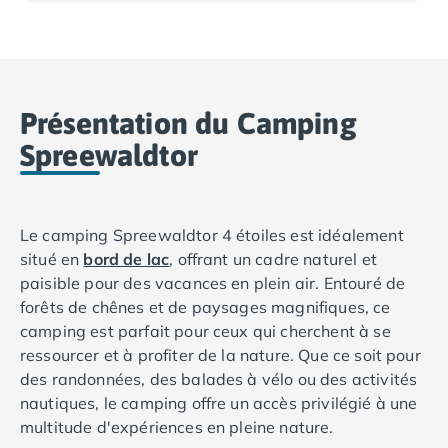
Camping Basse-Normandie
Camping Calvados
Camping Cabourg
Camping Caen
Présentation du Camping
Camping Honfleur
Camping Houlgate
Spreewaldtor
Camping Ouistreham
Camping Manche
Camping Mont Saint Michel
Le camping Spreewaldtor 4 étoiles est idéalement
Camping Bretagne
situé en
bord de lac
, offrant un cadre naturel et
Camping Côtes d'Armor
paisible pour des vacances en plein air. Entouré de
Camping Erquy
forêts de chênes et de paysages magnifiques, ce
Camping Saint-Cast-le-Guildo
camping est parfait pour ceux qui cherchent à se
Camping Finistère
ressourcer et à profiter de la nature. Que ce soit pour
Camping Benodet
des randonnées, des balades à vélo ou des activités
Camping Brest
nautiques, le camping offre un accès privilégié à une
Camping Carantec
multitude d'expériences en pleine nature.
Camping Concarneau