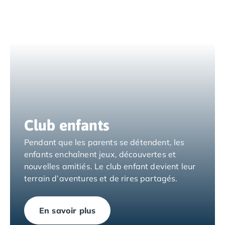
Camping Var
Camping Fréjus
Camping Hyères les Palmiers
Camping Port Grimaud
Camping Saint-Aygulf
Camping Saint-Mandrier-sur-Mer
Camping Saint-Tropez
Camping Toulon
Camping Vaucluse
Camping Avignon
Club enfants
Camping Rhône-Alpes
Camping Ardèche
Pendant que les parents se détendent, les
Camping Ruoms
enfants enchaînent jeux, découvertes et
Camping Vallon-Pont-d'Arc
nouvelles amitiés. Le club enfant devient leur
Camping Drôme
terrain d’aventures et de rires partagés.
Camping Haute-Savoie
Camping Annecy
En savoir plus
Camping Thonon-les-bains
Camping Isère