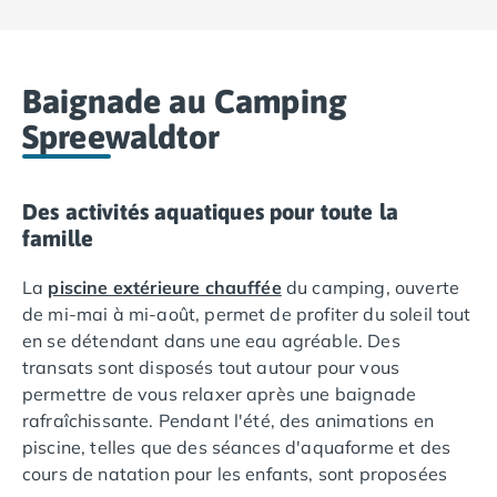
Camping Ardennes
Camping Corse
Camping Corse-du-Sud
Baignade au Camping
Camping Bonifacio
Camping Porto Vecchio
Spreewaldtor
Camping Haute-Corse
Camping Ghisonaccia
Camping Saint-Florent
Des activités aquatiques pour toute la
Camping Franche-Comté
famille
Camping Doubs
Camping Jura
La
piscine extérieure chauffée
du camping, ouverte
Camping Clairvaux-les-Lacs
de mi-mai à mi-août, permet de profiter du soleil tout
Camping Haute-Normandie
en se détendant dans une eau agréable. Des
Camping Eure
transats sont disposés tout autour pour vous
Camping Ile-de-France
permettre de vous relaxer après une baignade
Camping Essonne
rafraîchissante. Pendant l'été, des animations en
Camping Seine-et-Marne
piscine, telles que des séances d'aquaforme et des
Camping Val d'Oise
cours de natation pour les enfants, sont proposées
Camping Val-de-Marne