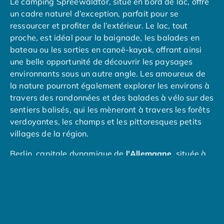
Le camping Spreewaldtor, situé en bord de lac, offre
Camping Tarragone
un cadre naturel d’exception, parfait pour se
Camping Italie
ressourcer et profiter de l’extérieur. Le lac, tout
Camping Abruzzes
proche, est idéal pour la baignade, les balades en
Camping Emilie Romagne
bateau ou les sorties en canoë-kayak, offrant ainsi
Camping Bologne
une belle opportunité de découvrir les paysages
Camping Cesenatico
environnants sous un autre angle. Les amoureux de
Camping Lido Di Spina
la nature pourront également explorer les environs à
Camping Ravenne
travers des randonnées et des balades à vélo sur des
Camping Riccione
sentiers balisés, qui les mèneront à travers les forêts
Camping Rimini
verdoyantes, les champs et les pittoresques petits
Camping Frioul-Vénétie Julienne
villages de la région.
Camping Latium
Camping Rome
Berlin, capitale dynamique de
l'Allemagne
, située à
Camping Lombardie
seulement 1h30 du camping, est une ville vibrante où
Camping Piémont
l'histoire, la culture et la modernité se rencontrent.
Camping Pouilles
Elle est célèbre pour ses monuments emblématiques
Camping Gallipoli
comme la Porte de Brandebourg, le Reichstag, et le
Camping Sardaigne
Mur de Berlin, qui rappellent son passé complexe et
Camping Alghero