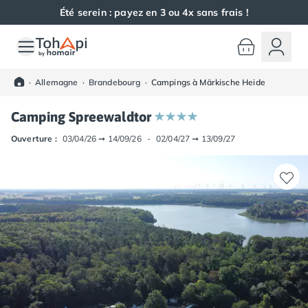
Été serein : payez en 3 ou 4x sans frais !
Toutes nos destinations
Camping France
·
Allemagne
·
Brandebourg
·
Campings à Märkische Heide
Camping Alsace
Camping Bas-Rhin
Camping Spreewaldtor
Camping Haut-Rhin
Camping Colmar
Ouverture :
03/04/26
➞
14/09/26
-
02/04/27
➞
13/09/27
Camping Mulhouse
Camping Munster
Camping Aquitaine
Camping Dordogne
Camping Carsac-Aillac
Camping Les Eyzies-de-Tayac-Sireuil
Camping Sarlat
Camping Gironde
Camping Bordeaux
Camping Carcans