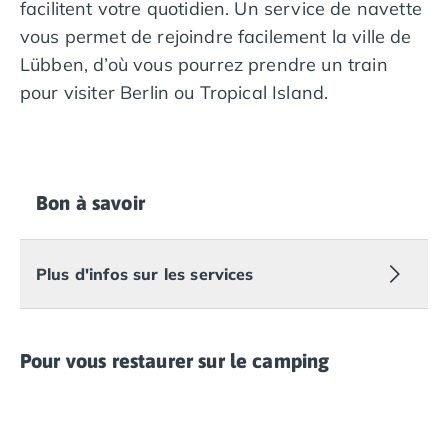
Camping Overijssel
facilitent votre quotidien. Un service de navette
Camping Zélande
vous permet de rejoindre facilement la ville de
Camping Luxembourg
Lübben, d’où vous pourrez prendre un train
Camping Slovénie
pour visiter Berlin ou Tropical Island.
Camping Allemagne
Camping Bade-Wurtemberg
Camping Forêt Noire
Camping Bavière
Camping Rhénanie-Palatinat
Bon à savoir
Camping Autriche
Camping Styrie
Idées séjours
Plus d'infos sur les services
Par thématique
Camping 4 étoiles
Camping 5 étoiles Tohapi
Pour vous restaurer sur le camping
Camping avec chiens acceptés
Camping avec parc aquatique
Camping avec piscine
Camping avec piscine chauffée