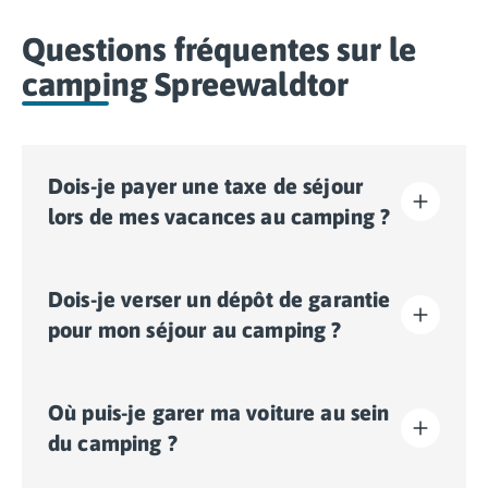
Questions fréquentes sur le
camping Spreewaldtor
Dois-je payer une taxe de séjour
lors de mes vacances au camping ?
La taxe de séjour est établie dans presque tous les
Dois-je verser un dépôt de garantie
sites touristiques. Il vous faudra donc l’acquitter lors
de votre enregistrement en ligne ou une fois sur place.
pour mon séjour au camping ?
Oui, un dépôt de garantie vous sera demandé lors de
Où puis-je garer ma voiture au sein
votre enregistrement en ligne ou une fois sur place.
du camping ?