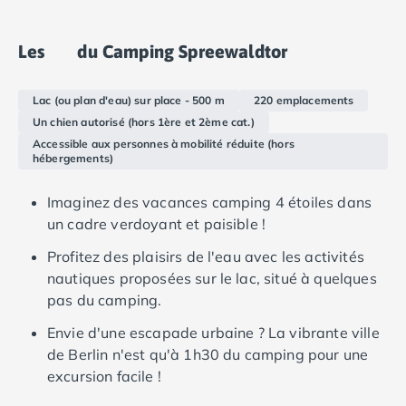
Camping Douarnenez
Camping Fouesnant
Camping Plouescat
Les
du Camping Spreewaldtor
Camping Quimper
Camping Roscoff
Lac (ou plan d'eau) sur place - 500 m
220 emplacements
Camping Ille-et-Vilaine
Un chien autorisé (hors 1ère et 2ème cat.)
Camping Cancale
Accessible aux personnes à mobilité réduite (hors
Camping Dinard
hébergements)
Camping Saint-Malo
Camping Morbihan
Imaginez des vacances camping 4 étoiles dans
Camping Auray
un cadre verdoyant et paisible !
Camping Carnac
Profitez des plaisirs de l'eau avec les activités
Camping La Trinité sur Mer
nautiques proposées sur le lac, situé à quelques
Camping Locmariaquer
pas du camping.
Camping Penestin
Camping Quiberon
Envie d'une escapade urbaine ? La vibrante ville
Camping Sarzeau
de Berlin n'est qu'à 1h30 du camping pour une
Camping Vannes
excursion facile !
Camping Champagne-Ardenne