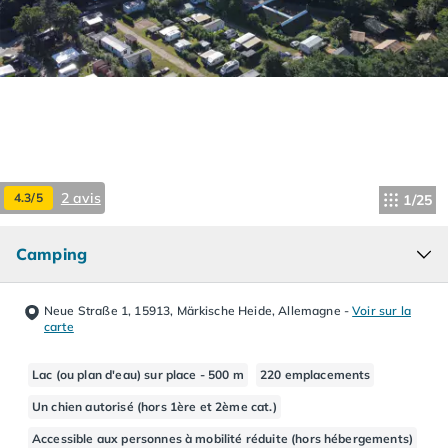
Camping Hourtin
Camping Lacanau
Camping Soulac sur Mer
Camping Vendays-Montalivet
Camping Les Landes
Camping Biscarrosse
Camping Capbreton
Camping Hossegor
2 avis
4.3/5
1/25
Camping Messanges
Camping Moliets et Maa
Camping
Camping Sanguinet
Camping Seignosse
Camping Vieux Boucau les Bains
Neue Straße 1, 15913, Märkische Heide, Allemagne
-
Voir sur la
Camping Pyrénées Atlantiques
carte
Camping Bayonne
Camping Biarritz
Lac (ou plan d'eau) sur place - 500 m
220 emplacements
Camping Bidart
Un chien autorisé (hors 1ère et 2ème cat.)
Camping Hendaye
Accessible aux personnes à mobilité réduite (hors hébergements)
Camping Saint Jean de Luz