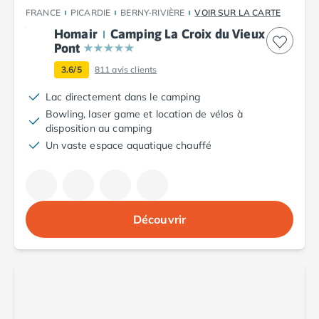
Camping Fréjus
FRANCE
PICARDIE
BERNY-RIVIÈRE
VOIR SUR LA CARTE
Camping Hyères les Palmiers
Homair
Camping La Croix du Vieux
Camping Port Grimaud
Pont
Camping Saint-Aygulf
Camping Saint-Mandrier-sur-Mer
3.6/5
811
avis clients
Camping Saint-Tropez
Lac directement dans le camping
Camping Toulon
Bowling, laser game et location de vélos à
Camping Vaucluse
disposition au camping
Camping Avignon
Un vaste espace aquatique chauffé
Camping Rhône-Alpes
Camping Ardèche
Camping Ruoms
Camping Vallon-Pont-d'Arc
Découvrir
Camping Drôme
Camping Haute-Savoie
Camping Annecy
Camping Thonon-les-bains
Camping Isère
Camping Espagne