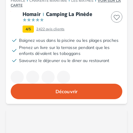
FRANCE
CHARENTE MARITIME
LES MATHES
VOIR SUR LA
Camping Argelès-sur-Mer
CARTE
Camping Canet-en-Roussillon
Homair
Camping La Pinède
Camping Collioure
Camping Le Barcarès
4/5
2422
avis clients
Camping Perpignan
Baignez vous dans la piscine ou les plages proches
Camping Saint-Cyprien
Prenez un livre sur la terrasse pendant que les
Camping Limousin
enfants dévalent les toboggans
Camping Corrèze
Savourez le déjeuner ou le diner au restaurant
Camping Lorraine
Camping Vosges
Camping Midi-Pyrénées
Camping Aveyron
Camping Millau
Découvrir
Camping Nant
Camping Saint-Amans-des-Cots
Camping Gers
Camping Lot
Camping Lot-et-Garonne