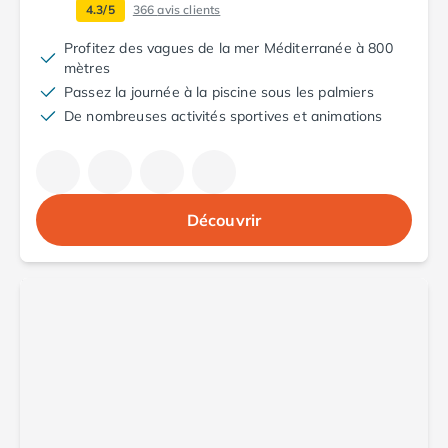
Camping en bord de mer Corse
4.3/5
366
avis clients
Camping en bord de mer Espagne
Profitez des vagues de la mer Méditerranée à 800
Camping en bord de mer France
mètres
Camping en bord de mer Gironde
Passez la journée à la piscine sous les palmiers
Camping en bord de mer Italie
De nombreuses activités sportives et animations
Camping en bord de mer Les Landes
Camping en bord de mer Portugal
Camping en bord de mer Sardaigne
Camping en bord de mer Var
Découvrir
Camping Les Alpes
Camping Méditerranée
Camping Savoie
Camping Sud Ouest
Offres spéciales
Bons plans du moment
/promotions/
Avantages & autres promotions
Programme de fidélité
Nos petits prix 2026
Promos d'été 2026