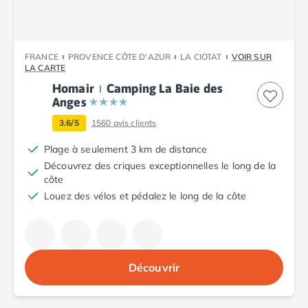
Nos hébergements
Nos Mobils-Homes
/nos-hebergements/location-mobil-
Nos Tentes équipées
/nos-hebergements/location-tente
FRANCE
PROVENCE CÔTE D'AZUR
LA CIOTAT
VOIR SUR
Nos Emplacements
/nos-hebergements/location-empla
LA CARTE
La marque Tohapi by Homair
Homair
Camping La Baie des
Vivez l'expérience
Anges
Qui sommes nous ?
3.6/5
1560
avis clients
Services et infos pratiques
Nos modes de paiement
Plage à seulement 3 km de distance
Paiement en plusieurs fois
Découvrez des criques exceptionnelles le long de la
Paiement en plusieurs fois - avec ONEY BANK
côte
Notre programme de fidélité
Louez des vélos et pédalez le long de la côte
Devenir propriétaire
Camping en Dordogne
Camping avec terrain de tennis
Camping avec salle de sport
Découvrir