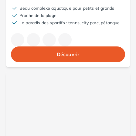
Camping Toscane
Camping Albinia
Beau complexe aquatique pour petits et grands
Camping Cecina
Proche de la plage
Camping Marina di Bibbona
Le paradis des sportifs : tenns, city parc, pétanque..
Camping San Vincenzo
Camping Sarteano
Camping Vénétie
Camping Caorle
Découvrir
Camping Cavallino
Camping Lido di Jesolo
Camping Pacengo di Lazise
Camping Sottomarina di Chioggia
Camping Venise
Camping Portugal
Camping Algarve
Camping Centre Portugal
Camping Lisbonne
Camping Nazaré
Camping Nord Portugal