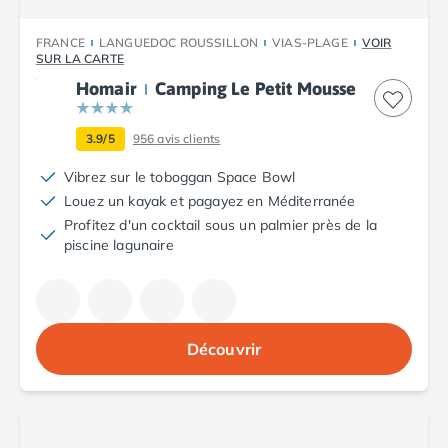
Camping Porto
Camping Croatie
FRANCE
LANGUEDOC ROUSSILLON
VIAS-PLAGE
VOIR
Camping Comté de Zadar
SUR LA CARTE
Camping Dalmatie
Homair
Camping Le Petit Mousse
Camping Istrie
Camping Porec
3.9/5
956
avis clients
Camping Pula
Vibrez sur le toboggan Space Bowl
Camping Rovinj
Louez un kayak et pagayez en Méditerranée
Camping Kvarner
Profitez d'un cocktail sous un palmier près de la
Autres destinations
piscine lagunaire
Camping Suisse
Camping Belgique
Camping Pays-Bas
Camping Brabant-Septentrional
Camping Frise
Découvrir
Camping Hollande-Méridionale
Camping Limbourg
Camping Overijssel
Camping Zélande