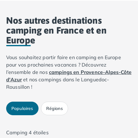
choisir un camping dynamique avec activités sportives,
parc aquatique et club ados. Les campings Tohapi
proposent justement des animations adaptées à la
Nos autres destinations
tranche d'âge des 14-17 ans, comme des tournois
sportifs, des soirées à thème, des activités en piscine
camping en France et en
ou des rencontres entre jeunes, ce qui permet aux
Europe
ados de s’amuser et de se faire des amis pendant le
séjour. Parmi les campings Tohapi appréciés des
adolescents, on peut citer le camping Côté Mer, dans
le Var, le camping Le Ried, en Alsace, ou encore le
Vous souhaitez partir faire en camping en Europe
camping Le Neptune, dans le Languedoc-Roussillon.
pour vos prochaines vacances ? Découvrez
l’ensemble de nos
campings en Provence-Alpes-Côte
d'Azur
et nos campings dans le Languedoc-
Roussillon !
Populaires
Régions
Camping 4 étoiles