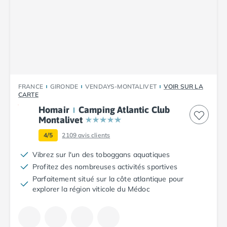
Camping Tarn
Camping Nord-Pas-de-Calais
Camping Pas-de-Calais
Camping Berck
Camping Boulogne-sur-Mer
Camping Le Portel
Camping Le Touquet
Camping Merlimont
FRANCE
GIRONDE
VENDAYS-MONTALIVET
VOIR SUR LA
CARTE
Camping Pays de la Loire
Homair
Camping Atlantic Club
Camping Loire-Atlantique
Montalivet
Camping Guerande
Camping La Baule-Escoublac
4/5
2109
avis clients
Camping La Turballe
Vibrez sur l'un des toboggans aquatiques
Camping Nantes
Profitez des nombreuses activités sportives
Camping Pornic
Parfaitement situé sur la côte atlantique pour
Camping Pornichet
explorer la région viticole du Médoc
Camping Saint Nazaire
Camping Maine-et-Loire
Camping Saumur