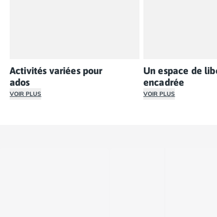
Activités variées pour
Un espace de lib
ados
encadrée
VOIR PLUS
VOIR PLUS
Dans un camping avec club ados, les jeunes bénéficient d’
Les ados cherchent s