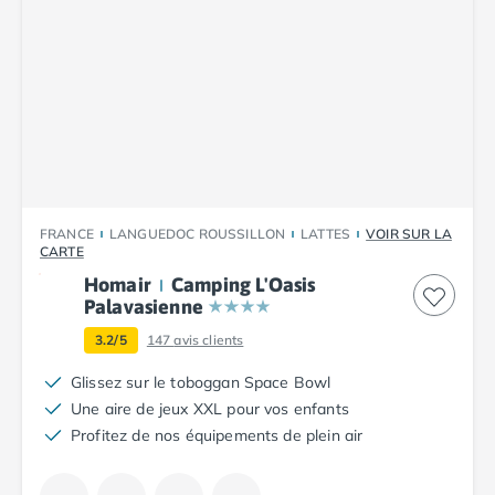
Camping Luxembourg
Camping Slovénie
Camping Allemagne
Camping Bade-Wurtemberg
Camping Forêt Noire
Camping Bavière
Camping Rhénanie-Palatinat
Camping Autriche
Camping Styrie
FRANCE
LANGUEDOC ROUSSILLON
LATTES
VOIR SUR LA
CARTE
Idées séjours
Homair
Camping L'Oasis
Par thématique
Palavasienne
Camping 4 étoiles
Camping 5 étoiles Tohapi
3.2/5
147
avis clients
Camping avec chiens acceptés
Glissez sur le toboggan Space Bowl
Camping avec parc aquatique
Une aire de jeux XXL pour vos enfants
Camping avec piscine
Profitez de nos équipements de plein air
Camping avec piscine chauffée
Camping avec piscine couverte