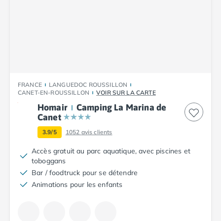
Camping Cantabria
Camping Catalogne
Camping Costa Brava
Camping Barcelone
Camping Blanes
Camping Cadaques
Camping Calonge
FRANCE
LANGUEDOC ROUSSILLON
Camping Empuriabrava
CANET-EN-ROUSSILLON
VOIR SUR LA CARTE
Camping Lloret De Mar
Homair
Camping La Marina de
Camping Palamos
Canet
Camping Pals
3.9/5
1052
avis clients
Camping Platja d'Aro
Camping Tossa de Mar
Accès gratuit au parc aquatique, avec piscines et
Camping Costa Dorada
toboggans
Camping Cambrils
Bar / foodtruck pour se détendre
Camping Creixell
Animations pour les enfants
Camping Salou
Camping Tarragone
Camping Italie