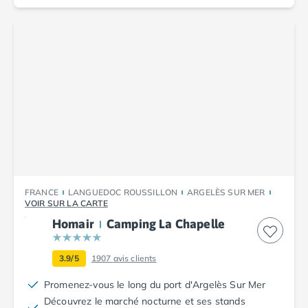
Camping Corse
Camping Corse-du-Sud
Camping Bonifacio
Camping Porto Vecchio
Camping Haute-Corse
Camping Ghisonaccia
Camping Saint-Florent
Camping Franche-Comté
Camping Doubs
Camping Jura
Camping Clairvaux-les-Lacs
Camping Haute-Normandie
FRANCE
LANGUEDOC ROUSSILLON
ARGELÈS SUR MER
Camping Eure
VOIR SUR LA CARTE
Camping Ile-de-France
Homair
Camping La Chapelle
Camping Essonne
Camping Seine-et-Marne
3.9/5
1907
avis clients
Camping Val d'Oise
Camping Val-de-Marne
Promenez-vous le long du port d'Argelès Sur Mer
Camping Languedoc-Roussillon
Découvrez le marché nocturne et ses stands