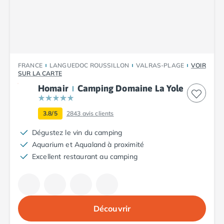
Camping Plouescat
Camping Quimper
Camping Roscoff
Camping Ille-et-Vilaine
Camping Cancale
FRANCE
LANGUEDOC ROUSSILLON
VALRAS-PLAGE
VOIR
Camping Dinard
SUR LA CARTE
Camping Saint-Malo
Homair
Camping Domaine La Yole
Camping Morbihan
Camping Auray
3.8/5
2843
avis clients
Camping Carnac
Camping La Trinité sur Mer
Dégustez le vin du camping
Camping Locmariaquer
Aquarium et Aqualand à proximité
Camping Penestin
Excellent restaurant au camping
Camping Quiberon
Camping Sarzeau
Camping Vannes
Camping Champagne-Ardenne
Découvrir
Camping Ardennes