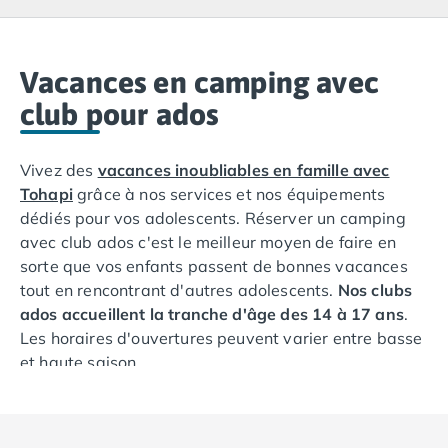
Camping Lacanau
Camping Soulac sur Mer
Camping Vendays-Montalivet
Camping Les Landes
Vacances en camping avec
Camping Biscarrosse
club pour ados
Camping Capbreton
Camping Hossegor
Vivez des
vacances inoubliables en famille avec
Camping Messanges
Tohapi
grâce à nos services et nos équipements
Camping Moliets et Maa
dédiés pour vos adolescents. Réserver un camping
Camping Sanguinet
avec club ados c'est le meilleur moyen de faire en
Camping Seignosse
sorte que vos enfants passent de bonnes vacances
Camping Vieux Boucau les Bains
tout en rencontrant d'autres adolescents.
Nos clubs
Camping Pyrénées Atlantiques
ados accueillent la tranche d'âge des 14 à 17 ans
.
Camping Bayonne
Les horaires d'ouvertures peuvent varier entre basse
Camping Biarritz
et haute saison.
Camping Bidart
Camping Hendaye
Cette page vous permet de comprendre les
Camping Saint Jean de Luz
avantages des clubs pour adolescents dans nos
Camping Basse-Normandie