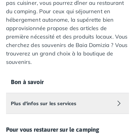
pas cuisiner, vous pourrez dîner au restaurant
Camping en bord de mer Calvados
du camping. Pour ceux qui séjournent en
Camping en bord de mer Corse
hébergement autonome, la supérette bien
Camping en bord de mer Espagne
approvisionnée propose des articles de
Camping en bord de mer France
Camping en bord de mer Gironde
première nécessité et des produits locaux. Vous
Camping en bord de mer Italie
cherchez des souvenirs de Baia Domizia ? Vous
Camping en bord de mer Les Landes
trouverez un grand choix à la boutique de
Camping en bord de mer Portugal
souvenirs.
Camping en bord de mer Sardaigne
Camping en bord de mer Var
Camping Les Alpes
Bon à savoir
Camping Méditerranée
Camping Savoie
Camping Sud Ouest
Plus d'infos sur les services
Offres spéciales
Bons plans du moment
/promotions/
Avantages & autres promotions
Pour vous restaurer sur le camping
Programme de fidélité