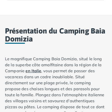
Camping Basse-Normandie
Camping Calvados
Camping Cabourg
Camping Caen
Présentation du Camping Baia
Camping Honfleur
Camping Houlgate
Domizia
Camping Ouistreham
Camping Manche
Camping Mont Saint Michel
Le magnifique Camping Baia Domizia, situé le long
Camping Bretagne
de la superbe côte amalfitaine dans la région de la
Camping Côtes d'Armor
Campanie
en Italie
, vous permet de passer des
Camping Erquy
vacances dans un cadre inoubliable. Situé
Camping Saint-Cast-le-Guildo
directement sur une plage privée, le camping
Camping Finistère
propose des chaises longues et des parasols pour
Camping Benodet
toute la famille. Plongez dans l'atmosphère italienne
Camping Brest
des villages voisins et savourez d'authentiques
Camping Carantec
pizzas ou pâtes. Le camping dispose de tout ce dont
Camping Concarneau