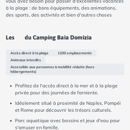
vous avez besoin pour passer d'excellentes vacances
Camping Douarnenez
à la plage : de bons équipements, des animations,
Camping Fouesnant
des sports, des activités et bien d'autres choses
Camping Plouescat
encore.
Camping Quimper
Camping Roscoff
Après une journée bien remplie, retournez dans votre
Camping Ille-et-Vilaine
Les
du Camping Baia Domizia
mobil-home moderne, qui dispose d'une place de
Camping Cancale
parking privée et d'une terrasse où vous pourrez vous
Camping Dinard
Accès direct à la plage
1100 emplacements
prélasser au soleil. Là, dans votre hébergement
Camping Saint-Malo
Animaux interdits
confortable, vous pouvez planifier l'activité du
Camping Morbihan
Accessible aux personnes à mobilité réduite (hors
lendemain, qu'il s'agisse d'une journée à la plage ou
Camping Auray
hébergements)
de la découverte d'attractions touristiques dans les
Camping Carnac
environs.
Camping La Trinité sur Mer
Profitez de l'accès direct à la mer et à la plage
Camping Locmariaquer
privée pour des journées de farniente.
Camping Penestin
Idéalement situé à proximité de Naples, Pompéi
Camping Quiberon
et Rome pour découvrir les trésors culturels.
Camping Sarzeau
Camping Vannes
Parc aquatique avec bassins et jeux d'eau pour
Camping Champagne-Ardenne
s'amuser en famille.