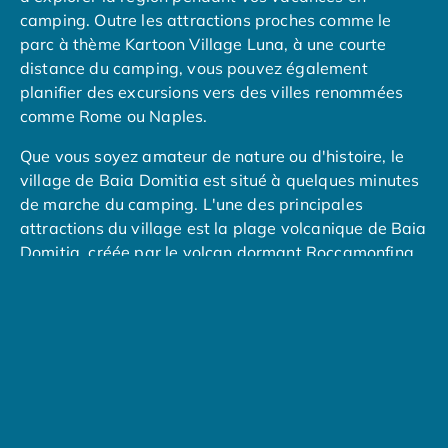
Camping Overijssel
camping. Outre les attractions proches comme le
Camping Zélande
parc à thème Kartoon Village Luna, à une courte
Camping Luxembourg
distance du camping, vous pouvez également
Camping Slovénie
planifier des excursions vers des villes renommées
Camping Allemagne
comme Rome ou Naples.
Camping Bade-Wurtemberg
Camping Forêt Noire
Que vous soyez amateur de nature ou d'histoire, le
Camping Bavière
village de Baia Domitia est situé à quelques minutes
Camping Rhénanie-Palatinat
de marche du camping. L'une des principales
Camping Autriche
attractions du village est la plage volcanique de Baia
Camping Styrie
Domitia, créée par le volcan dormant Roccamonfina.
Idées séjours
Naples, une belle ville d'art, se trouve à environ une
Par thématique
heure de route. Capitale de la région de Campanie,
Camping 4 étoiles
Naples est réputée pour la richesse de son histoire,
Camping 5 étoiles Tohapi
de son art et de sa culture. Il n'est donc pas
Camping avec chiens acceptés
surprenant que Naples s'enorgueillisse de posséder
Camping avec parc aquatique
le plus grand centre historique d'Europe. Vous pouvez
Camping avec piscine
visiter des monuments tels que la cathédrale de
Camping avec piscine chauffée