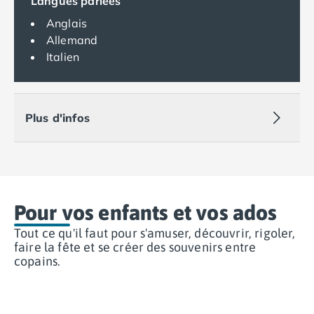
Langues parlées
Camping Var
Anglais
Camping Fréjus
Allemand
Camping Hyères les Palmiers
Italien
Camping Port Grimaud
Camping Saint-Aygulf
Camping Saint-Mandrier-sur-Mer
Camping Saint-Tropez
Plus d'infos
Camping Toulon
Camping Vaucluse
Camping Avignon
Camping Rhône-Alpes
Camping Ardèche
Pour vos enfants et vos ados
Camping Ruoms
Camping Vallon-Pont-d'Arc
Tout ce qu'il faut pour s'amuser, découvrir, rigoler,
Camping Drôme
faire la fête et se créer des souvenirs entre
copains.
Camping Haute-Savoie
Camping Annecy
Camping Thonon-les-bains
Camping Isère