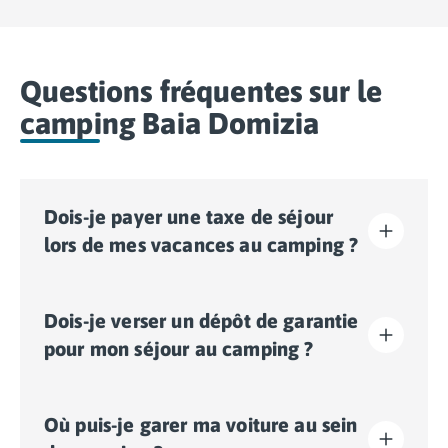
Questions fréquentes sur le
camping Baia Domizia
Dois-je payer une taxe de séjour
lors de mes vacances au camping ?
La taxe de séjour est établie dans presque tous les
Dois-je verser un dépôt de garantie
sites touristiques. Il vous faudra donc l’acquitter lors
de votre enregistrement en ligne ou une fois sur place.
pour mon séjour au camping ?
Oui, un dépôt de garantie vous sera demandé lors de
Où puis-je garer ma voiture au sein
votre enregistrement en ligne ou une fois sur place.