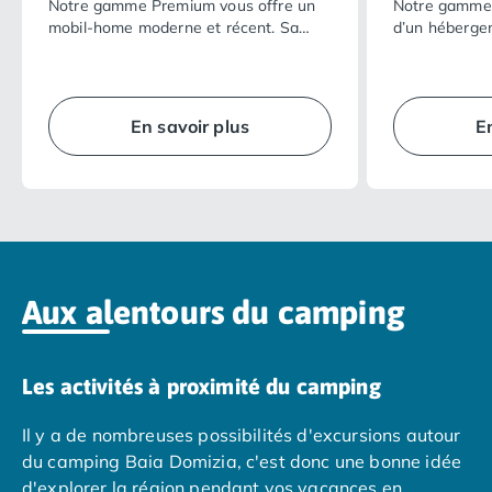
Notre gamme Premium vous offre un
Notre gamme 
Camping Nord Portugal
mobil-home moderne et récent. Sa
d’un héberge
vaste terrasse ombragée dans un
totalement é
Camping Porto
cadre naturel privilégié ainsi que la
possède son e
Camping Croatie
qualité de ses équipements intérieurs
agencé, il vou
Camping Comté de Zadar
rendront vos vacances encore plus
intimité… en p
En savoir plus
E
Camping Dalmatie
agréables.
vacances réus
Camping Istrie
Camping Porec
Camping Pula
Camping Rovinj
Camping Kvarner
Autres destinations
Aux alentours du camping
Camping Suisse
Camping Belgique
Camping Pays-Bas
Les activités à proximité du camping
Camping Brabant-Septentrional
Camping Frise
Il y a de nombreuses possibilités d'excursions autour
Camping Hollande-Méridionale
du camping Baia Domizia, c'est donc une bonne idée
Camping Limbourg
d'explorer la région pendant vos vacances en