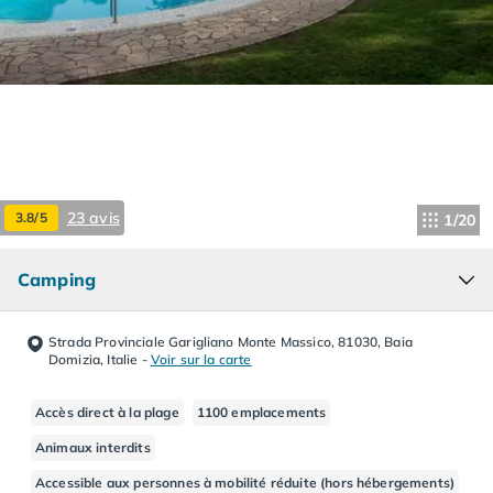
Camping Hourtin
Camping Lacanau
Camping Soulac sur Mer
Camping Vendays-Montalivet
Camping Les Landes
Camping Biscarrosse
Camping Capbreton
Camping Hossegor
23 avis
3.8/5
1/20
Camping Messanges
Camping Moliets et Maa
Camping
Camping Sanguinet
Camping Seignosse
Camping Vieux Boucau les Bains
Strada Provinciale Garigliano Monte Massico, 81030, Baia
Camping Pyrénées Atlantiques
Domizia, Italie
-
Voir sur la carte
Camping Bayonne
Camping Biarritz
Accès direct à la plage
1100 emplacements
Camping Bidart
Animaux interdits
Camping Hendaye
Accessible aux personnes à mobilité réduite (hors hébergements)
Camping Saint Jean de Luz