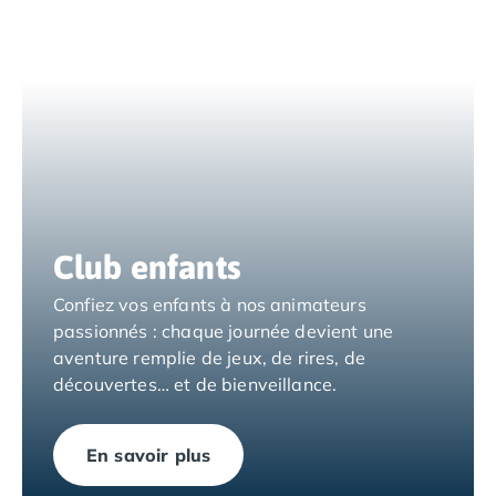
Camping Espagne
Camping Cantabria
Camping Catalogne
Camping Costa Brava
Camping Barcelone
Camping Blanes
Camping Cadaques
Camping Calonge
Camping Empuriabrava
Club enfants
Camping Lloret De Mar
Camping Palamos
Confiez vos enfants à nos animateurs
Camping Pals
passionnés : chaque journée devient une
Camping Platja d'Aro
aventure remplie de jeux, de rires, de
Camping Tossa de Mar
découvertes… et de bienveillance.
Camping Costa Dorada
Camping Cambrils
Camping Creixell
En savoir plus
Camping Salou