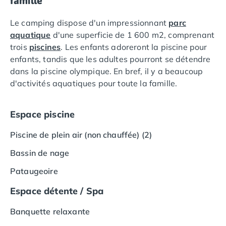
famille
Camping Languedoc-Roussillon
Le camping dispose d'un impressionnant
parc
Camping Aude
aquatique
d'une superficie de 1 600 m2, comprenant
Camping Gruissan
trois
piscines
. Les enfants adoreront la piscine pour
Camping Narbonne-Plage
enfants, tandis que les adultes pourront se détendre
Camping Sigean
dans la piscine olympique. En bref, il y a beaucoup
Camping Gard
d'activités aquatiques pour toute la famille.
Camping Aigues-Mortes
Camping Grau-du-Roi
Camping Nîmes
Espace piscine
Camping Hérault
Camping Agde
Piscine de plein air (non chauffée) (2)
Camping Béziers
Bassin de nage
Camping La Grande Motte
Camping Marseillan-Plage
Pataugeoire
Camping Montpellier
Espace détente / Spa
Camping Palavas-les-Flots
Camping Sète
Banquette relaxante
Camping Valras-Plage