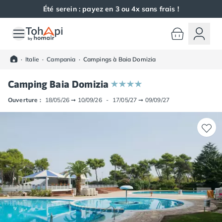
Été serein : payez en 3 ou 4x sans frais !
Toutes nos destinations
Camping France
·
Italie
·
Campania
·
Campings à Baia Domizia
Camping Alsace
Camping Bas-Rhin
Camping Baia Domizia
Camping Haut-Rhin
Camping Colmar
Ouverture :
18/05/26
➞
10/09/26
-
17/05/27
➞
09/09/27
Camping Mulhouse
Camping Munster
Camping Aquitaine
Camping Dordogne
Camping Carsac-Aillac
Camping Les Eyzies-de-Tayac-Sireuil
Camping Sarlat
Camping Gironde
Camping Bordeaux
Camping Carcans