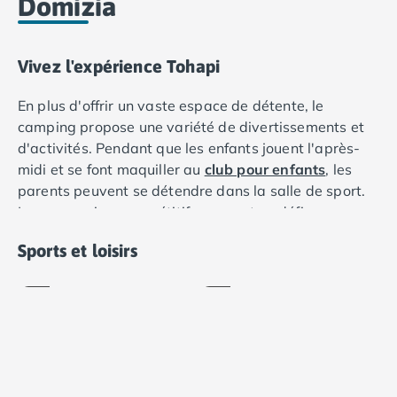
Domizia
Camping Lot-et-Garonne
Camping Tarn
Camping Nord-Pas-de-Calais
Vivez l'expérience Tohapi
Camping Pas-de-Calais
Camping Berck
En plus d'offrir un vaste espace de détente, le
Camping Boulogne-sur-Mer
camping propose une variété de divertissements et
Camping Le Portel
d'activités. Pendant que les enfants jouent l'après-
Camping Le Touquet
midi et se font maquiller au
club pour enfants
, les
Camping Merlimont
parents peuvent se détendre dans la salle de sport.
Camping Pays de la Loire
Aire
Les vacanciers compétitifs peuvent se défier au
Camping Loire-Atlantique
de
tennis de table ou au football, et l'équipe d'animation
jeux
Tennis
Camping Guerande
Sports et loisirs
professionnelle organise des spectacles et des
Inclus
Inclus
Camping La Baule-Escoublac
concerts pour le plaisir de votre famille.
Camping La Turballe
Camping Nantes
Camping Pornic
Camping Pornichet
Camping Saint Nazaire
Camping Maine-et-Loire