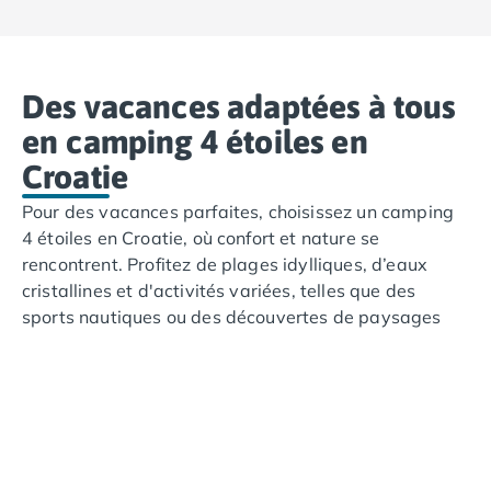
voile. Ces campings modernes et confortables
sont idéaux pour des vacances en famille ou
en couple, alliant nature et services haut de
Des vacances adaptées à tous
gamme.
en camping 4 étoiles en
Croatie
Pour des vacances parfaites, choisissez un camping
4 étoiles en Croatie, où confort et nature se
rencontrent. Profitez de plages idylliques, d’eaux
cristallines et d'activités variées, telles que des
sports nautiques ou des découvertes de paysages
magnifiques. Ces campings offrent des installations
modernes, idéales pour des moments de détente en
famille ou entre amis.