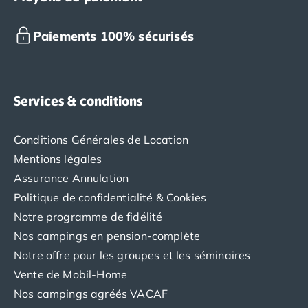
beauté.
Que vous soyez en
famille
, en couple ou entre amis,
Paiements 100% sécurisés
ces campings 4 étoiles offrent une expérience de
camping exceptionnelle en Croatie avec une gamme
d'hébergements confortables, des équipements
modernes, des activités de loisirs pour toute la famille
et une situation idéale pour profiter des paysages
Services & conditions
magnifiques de la Croatie. N’hésitez pas à consulter
les avis sur notre site Tohapi.
Conditions Générales de Location
Mentions légales
Assurance Annulation
Politique de confidentialité & Cookies
Notre programme de fidélité
Nos campings en pension-complète
Notre offre pour les groupes et les séminaires
Vente de Mobil-Home
Nos campings agréés VACAF