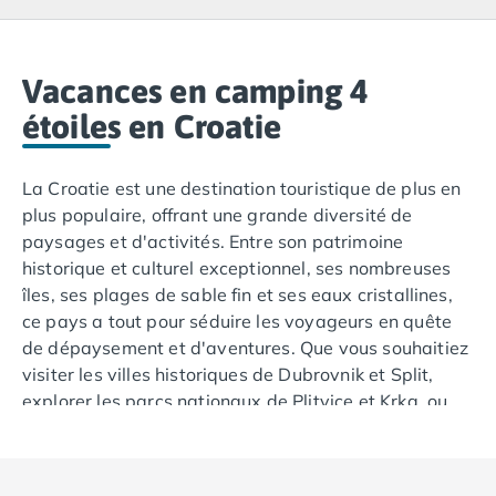
Camping Lacanau
Camping Soulac sur Mer
Camping Vendays-Montalivet
Camping Les Landes
Vacances en camping 4
Camping Biscarrosse
étoiles en Croatie
Camping Capbreton
Camping Hossegor
La Croatie est une destination touristique de plus en
Camping Messanges
plus populaire, offrant une grande diversité de
Camping Moliets et Maa
paysages et d'activités. Entre son patrimoine
Camping Sanguinet
historique et culturel exceptionnel, ses nombreuses
Camping Seignosse
îles, ses plages de sable fin et ses eaux cristallines,
Camping Vieux Boucau les Bains
ce pays a tout pour séduire les voyageurs en quête
Camping Pyrénées Atlantiques
de dépaysement et d'aventures. Que vous souhaitiez
Camping Bayonne
visiter les villes historiques de Dubrovnik et Split,
Camping Biarritz
explorer les parcs nationaux de Plitvice et Krka, ou
Camping Bidart
encore profiter des nombreuses activités nautiques,
Camping Hendaye
la Croatie est une destination qui saura répondre à
Camping Saint Jean de Luz
toutes vos envies. Découvrez les attractions les plus
Camping Basse-Normandie