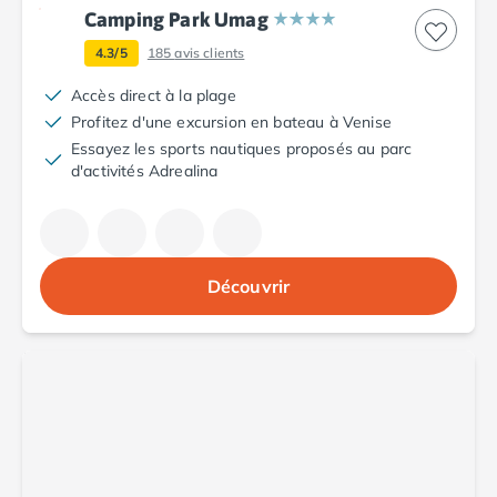
Camping Cantabria
Camping Park Umag
Camping Catalogne
4.3/5
185
avis clients
Camping Costa Brava
Camping Barcelone
Accès direct à la plage
Camping Blanes
Profitez d'une excursion en bateau à Venise
Camping Cadaques
Essayez les sports nautiques proposés au parc
Camping Calonge
d'activités Adrealina
Camping Empuriabrava
Camping Lloret De Mar
Camping Palamos
Camping Pals
Découvrir
Camping Platja d'Aro
Camping Tossa de Mar
Camping Costa Dorada
Camping Cambrils
Camping Creixell
Camping Salou
Camping Tarragone
Camping Italie