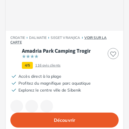
Camping Plouescat
Camping Quimper
Camping Roscoff
Camping Ille-et-Vilaine
Camping Cancale
CROATIE
DALMATIE
SEGET VRANJICA
VOIR SUR LA
Camping Dinard
CARTE
Camping Saint-Malo
Amadria Park Camping Trogir
Camping Morbihan
Camping Auray
4/5
116
avis clients
Camping Carnac
Camping La Trinité sur Mer
Accès direct à la plage
Camping Locmariaquer
Profitez du magnifique parc aquatique
Camping Penestin
Explorez le centre ville de Sibenik
Camping Quiberon
Camping Sarzeau
Camping Vannes
Camping Champagne-Ardenne
Découvrir
Camping Ardennes