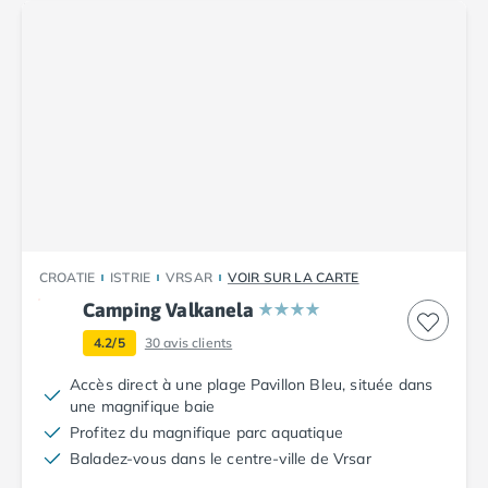
Camping Toscane
Camping Albinia
Camping Cecina
Camping Marina di Bibbona
Camping San Vincenzo
Camping Sarteano
Camping Vénétie
Camping Caorle
Camping Cavallino
Camping Lido di Jesolo
Camping Pacengo di Lazise
CROATIE
ISTRIE
VRSAR
VOIR SUR LA CARTE
Camping Sottomarina di Chioggia
Camping Valkanela
Camping Venise
Camping Portugal
4.2/5
30
avis clients
Camping Algarve
Accès direct à une plage Pavillon Bleu, située dans
Camping Centre Portugal
une magnifique baie
Camping Lisbonne
Profitez du magnifique parc aquatique
Camping Nazaré
Baladez-vous dans le centre-ville de Vrsar
Camping Nord Portugal