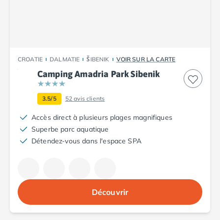
Camping Abruzzes
Camping Emilie Romagne
Camping Bologne
Camping Cesenatico
Camping Lido Di Spina
CROATIE
DALMATIE
ŠIBENIK
VOIR SUR LA CARTE
Camping Ravenne
Camping Amadria Park Sibenik
Camping Riccione
Camping Rimini
3.5/5
52
avis clients
Camping Frioul-Vénétie Julienne
Camping Latium
Accès direct à plusieurs plages magnifiques
Camping Rome
Superbe parc aquatique
Camping Lombardie
Détendez-vous dans l'espace SPA
Camping Piémont
Camping Pouilles
Camping Gallipoli
Camping Sardaigne
Découvrir
Camping Alghero
Camping Muravera