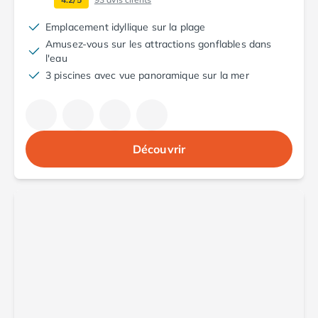
Camping Luxembourg
Emplacement idyllique sur la plage
Camping Slovénie
Amusez-vous sur les attractions gonflables dans
Camping Allemagne
l'eau
Camping Bade-Wurtemberg
3 piscines avec vue panoramique sur la mer
Camping Forêt Noire
Camping Bavière
Camping Rhénanie-Palatinat
Camping Autriche
Découvrir
Camping Styrie
Idées séjours
Par thématique
Camping 4 étoiles
Camping 5 étoiles Tohapi
Camping avec chiens acceptés
Camping avec parc aquatique
Camping avec piscine
Camping avec piscine chauffée
Camping avec piscine couverte