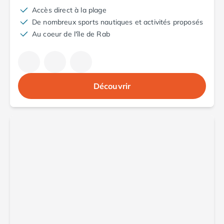
Camping Argelès-sur-Mer
Accès direct à la plage
Camping Canet-en-Roussillon
De nombreux sports nautiques et activités proposés
Camping Collioure
Au coeur de l'île de Rab
Camping Le Barcarès
Camping Perpignan
Camping Saint-Cyprien
Camping Limousin
Découvrir
Camping Corrèze
Camping Lorraine
Camping Vosges
Camping Midi-Pyrénées
Camping Aveyron
Camping Millau
Camping Nant
Camping Saint-Amans-des-Cots
Camping Gers
Camping Lot
Camping Lot-et-Garonne