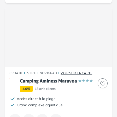
Camping Corse
Camping Corse-du-Sud
Camping Bonifacio
Camping Porto Vecchio
Camping Haute-Corse
Camping Ghisonaccia
Camping Saint-Florent
Camping Franche-Comté
Camping Doubs
Camping Jura
Camping Clairvaux-les-Lacs
Camping Haute-Normandie
CROATIE
ISTRIE
NOVIGRAD
VOIR SUR LA CARTE
Camping Eure
Camping Aminess Maravea
Camping Ile-de-France
Camping Essonne
4.6/5
18
avis clients
Camping Seine-et-Marne
Accès direct à la plage
Camping Val d'Oise
Grand complexe aquatique
Camping Val-de-Marne
Camping Languedoc-Roussillon