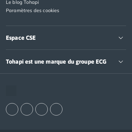
Le blog Tohapi
Paramètres des cookies
Espace CSE
Accédez à nos offres CSE
Tohapi est une marque du groupe ECG
The European Camping Group (ECG)
Espace recrutement
Notre groupement d'achats (GAIN)
Notre politique RSE