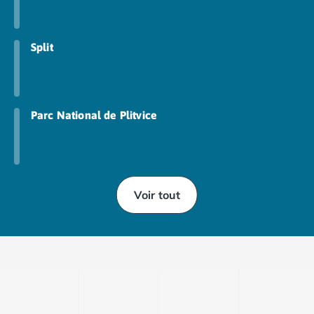
Nos hébergements
Nos Mobils-Homes
/nos-hebergements/location-mobil-
Nos Tentes équipées
/nos-hebergements/location-tente
Split
Nos Emplacements
/nos-hebergements/location-empla
La marque Tohapi by Homair
Vivez l'expérience
Qui sommes nous ?
Parc National de Plitvice
Services et infos pratiques
Nos modes de paiement
Paiement en plusieurs fois
Paiement en plusieurs fois - avec ONEY BANK
Voir tout
Notre programme de fidélité
Devenir propriétaire
Camping en Dordogne
Camping avec terrain de tennis
Camping avec salle de sport