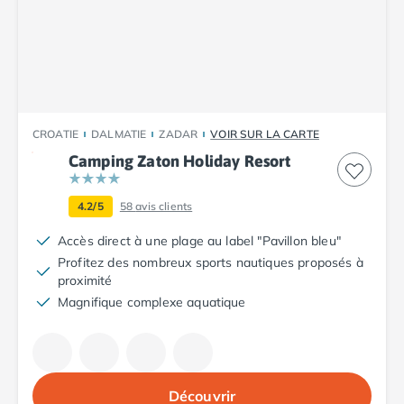
Camping Vendée
Camping Jard-sur-Mer
Camping La Roche-sur-Yon
Camping La-Tranche-sur-Mer
Camping Les Sables d'Olonne
Camping Noirmoutier
CROATIE
DALMATIE
ZADAR
VOIR SUR LA CARTE
Camping Saint-Gilles-Croix-de-Vie
Camping Zaton Holiday Resort
Camping Saint-Hilaire-De-Riez
Camping Saint-Jean-De-Monts
Camping Picardie
4.2/5
58
avis clients
Camping Aisne
Accès direct à une plage au label "Pavillon bleu"
Camping Poitou-Charentes
Profitez des nombreux sports nautiques proposés à
Camping Charente-Maritime
proximité
Camping Châtelaillon-Plage
Magnifique complexe aquatique
Camping Fouras
Camping La Rochelle
Camping Les Mathes
Camping Royan
Découvrir
Camping Saint-Georges-de-Didonne