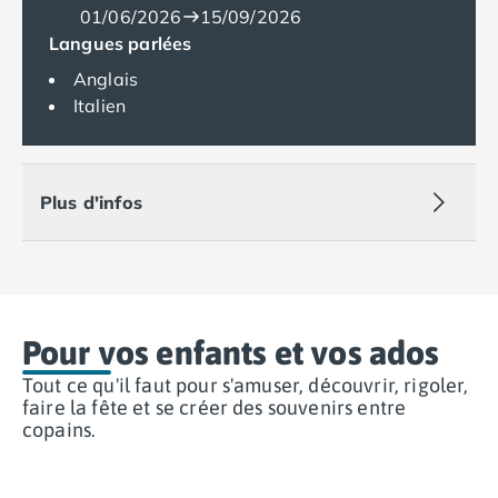
Camping Var
01/06/2026
15/09/2026
Camping Fréjus
Langues parlées
Camping Hyères les Palmiers
Anglais
Camping Port Grimaud
Italien
Camping Saint-Aygulf
Camping Saint-Mandrier-sur-Mer
Camping Saint-Tropez
Plus d'infos
Camping Toulon
Camping Vaucluse
Camping Avignon
Camping Rhône-Alpes
Camping Ardèche
Camping Ruoms
Pour vos enfants et vos ados
Camping Vallon-Pont-d'Arc
Tout ce qu'il faut pour s'amuser, découvrir, rigoler,
Camping Drôme
faire la fête et se créer des souvenirs entre
Camping Haute-Savoie
copains.
Camping Annecy
Camping Thonon-les-bains
Camping Isère