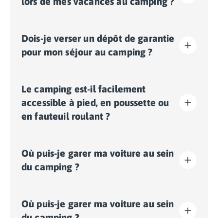
lors de mes vacances au camping ?
La taxe de séjour est établie dans presque tous les
Dois-je verser un dépôt de garantie
sites touristiques. Il vous faudra donc l’acquitter lors
de votre enregistrement en ligne ou une fois sur place.
pour mon séjour au camping ?
Oui, un dépôt de garantie vous sera demandé lors de
Le camping est-il facilement
votre enregistrement en ligne ou une fois sur place.
accessible à pied, en poussette ou
en fauteuil roulant ?
Terrain plat:
les déplacements dans l'ensemble du
Où puis-je garer ma voiture au sein
camping se font facilement à pied, en poussette ou en
fauteuil roulant.
du camping ?
Ce camping est un camping piétons. Les véhicules
Où puis-je garer ma voiture au sein
doivent stationner sur le parking prévu à cet effet.
du camping ?