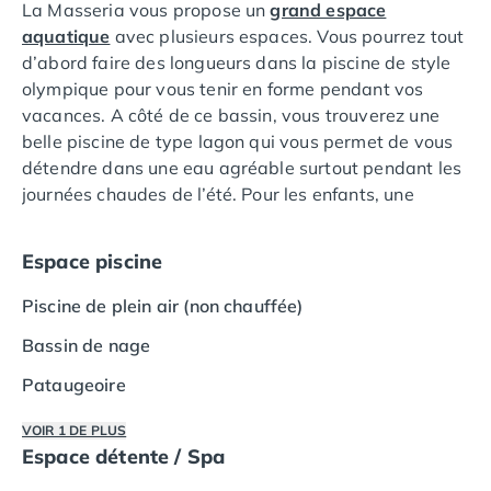
La Masseria vous propose un
grand espace
Camping Languedoc-Roussillon
aquatique
avec plusieurs espaces. Vous pourrez tout
Camping Aude
d’abord faire des longueurs dans la piscine de style
Camping Gruissan
olympique pour vous tenir en forme pendant vos
Camping Narbonne-Plage
vacances. A côté de ce bassin, vous trouverez une
Camping Sigean
belle piscine de type lagon qui vous permet de vous
Camping Gard
détendre dans une eau agréable surtout pendant les
Camping Aigues-Mortes
journées chaudes de l’été. Pour les enfants, une
Camping Grau-du-Roi
pataugeoire est disponible ce qui est idéal pour que
Camping Nîmes
vos enfants puissent barboter dans l’eau en toute
Espace piscine
Camping Hérault
sécurité. Tous les bassins sont reliés entre eux
Camping Agde
directement mais aussi par des ponts à l’extérieur
Piscine de plein air (non chauffée)
Camping Béziers
des bassins. Si vous souhaitez faire une pause soleil,
Camping La Grande Motte
Bassin de nage
le camping vous propose un bel espace solarium
Camping Marseillan-Plage
avec transats et parasols (payant) mais il y a aussi
Pataugeoire
Camping Montpellier
de belles pelouses pour vous allonger sur votre
Camping Palavas-les-Flots
serviette.
VOIR 1 DE PLUS
Camping Sète
Espace détente / Spa
Camping Valras-Plage