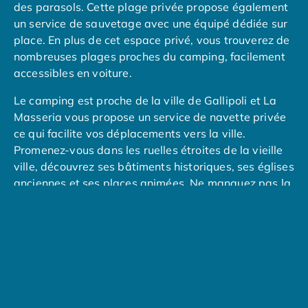
Camping Overijssel
des parasols. Cette plage privée propose également
Camping Zélande
un service de sauvetage avec une équipé dédiée sur
Camping Luxembourg
place. En plus de cet espace privé, vous trouverez de
Camping Slovénie
nombreuses plages proches du camping, facilement
Camping Allemagne
accessibles en voiture.
Camping Bade-Wurtemberg
Le camping est proche de la ville de Gallipoli et La
Camping Forêt Noire
Masseria vous propose un service de navette privée
Camping Bavière
ce qui facilite vos déplacements vers la ville.
Camping Rhénanie-Palatinat
Promenez-vous dans les ruelles étroites de la vieille
Camping Autriche
ville, découvrez ses bâtiments historiques, ses églises
Camping Styrie
anciennes et ses places animées. Ne manquez pas la
Idées séjours
cathédrale de Sainte-Agathe, le château d'Angevine
Par thématique
et le musée Diocésain. Éveillez vos papilles au
Camping 4 étoiles
marché de Gallipoli : profitez de votre séjour à La
Camping 5 étoiles Tohapi
Masseria pour découvrir les saveurs du Salento et les
Camping avec chiens acceptés
produits frais locaux à seulement quelques minutes
Camping avec parc aquatique
du camping !
Camping avec piscine
Camping avec piscine chauffée