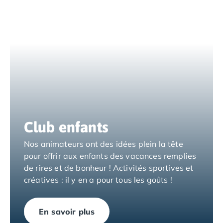
Camping Espagne
Camping Cantabria
Camping Catalogne
Camping Costa Brava
Camping Barcelone
Camping Blanes
Camping Cadaques
Camping Calonge
Camping Empuriabrava
Camping Lloret De Mar
Club enfants
Camping Palamos
Camping Pals
Nos animateurs ont des idées plein la tête
Camping Platja d'Aro
pour offrir aux enfants des vacances remplies
Camping Tossa de Mar
de rires et de bonheur ! Activités sportives et
Camping Costa Dorada
créatives : il y en a pour tous les goûts !
Camping Cambrils
Camping Creixell
En savoir plus
Camping Salou