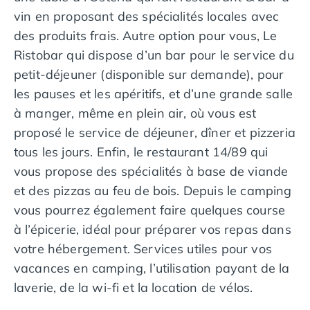
vin en proposant des spécialités locales avec
Camping en bord de mer Calvados
Camping en bord de mer Corse
des produits frais. Autre option pour vous, Le
Camping en bord de mer Espagne
Ristobar qui dispose d’un bar pour le service du
Camping en bord de mer France
petit-déjeuner (disponible sur demande), pour
Camping en bord de mer Gironde
les pauses et les apéritifs, et d’une grande salle
Camping en bord de mer Italie
à manger, même en plein air, où vous est
Camping en bord de mer Les Landes
proposé le service de déjeuner, dîner et pizzeria
Camping en bord de mer Portugal
Camping en bord de mer Sardaigne
tous les jours. Enfin, le restaurant 14/89 qui
Camping en bord de mer Var
vous propose des spécialités à base de viande
Camping en bord de mer Vendée
et des pizzas au feu de bois. Depuis le camping
Camping Les Alpes
vous pourrez également faire quelques course
Camping Méditerranée
à l’épicerie, idéal pour préparer vos repas dans
Camping Savoie
votre hébergement. Services utiles pour vos
Camping Sud Ouest
Offres spéciales
vacances en camping, l’utilisation payant de la
Bons plans du moment
/promotions/
laverie, de la wi-fi et la location de vélos.
Avantages & autres promotions