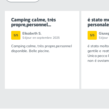
Camping calme, très
é stato mo
propre,personnel...
personale.
Elisabeth S.
Giuse
5/5
5/5
Séjour en septembre 2025
Séjour
Camping calme, très propre,personnel
é stato molto
disponible. Belle piscine.
gentile e rea
Unica pecca la
non é ovviam