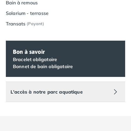
Camping Vias-Plage
Bain à remous
Camping Pyrénées-Orientales
Solarium - terrasse
Camping Argelès-sur-Mer
Camping Canet-en-Roussillon
Transats
(Payant)
Camping Collioure
Camping Le Barcarès
Camping Perpignan
Camping Saint-Cyprien
Bon à savoir
Camping Limousin
Bracelet obligatoire
Camping Corrèze
Bonnet de bain obligatoire
Camping Lorraine
Camping Vosges
Camping Midi-Pyrénées
L'accès à notre parc aquatique
Camping Aveyron
Camping Millau
Camping Nant
Camping Saint-Amans-des-Cots
Camping Gers
Camping Lot