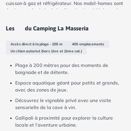
Camping Douarnenez
cuisson à gaz et réfrigérateur. Nos mobil-homes sont
Camping Fouesnant
également équipés de la climatisation, idéal pour les
Camping Plouescat
chaudes journées d’été.
Camping Quimper
Les
du Camping La Masseria
Camping Roscoff
Camping Ille-et-Vilaine
Camping Cancale
Accès direct à la plage - 200 m
400 emplacements
Camping Dinard
Un chien autorisé (hors 1ère et 2ème cat.)
Camping Saint-Malo
Camping Morbihan
Plage à 200 mètres pour des moments de
Camping Auray
baignade et de détente.
Camping Carnac
Espace aquatique géant pour petits et grands,
Camping La Trinité sur Mer
avec des zones de jeux.
Camping Locmariaquer
Camping Penestin
Découvrez le vignoble privé avec une visite
Camping Quiberon
sensorielle de la cave à vin.
Camping Sarzeau
Gallipoli à proximité pour explorer la culture
Camping Vannes
locale et l’aventure urbaine.
Camping Champagne-Ardenne