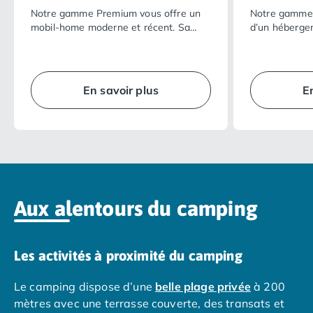
Notre gamme Premium vous offre un
Notre gamme 
Camping Nord Portugal
mobil-home moderne et récent. Sa
d’un héberge
Camping Porto
vaste terrasse ombragée dans un
totalement é
Camping Croatie
cadre naturel privilégié ainsi que la
possède son e
Camping Comté de Zadar
qualité de ses équipements intérieurs
agencé, il vou
Camping Dalmatie
rendront vos vacances encore plus
intimité… en p
En savoir plus
E
agréables.
vacances réus
Camping Istrie
Camping Porec
Camping Pula
Camping Rovinj
Camping Kvarner
Autres destinations
Camping Suisse
Aux alentours du camping
Camping Belgique
Camping Pays-Bas
Camping Brabant-Septentrional
Les activités à proximité du camping
Camping Frise
Camping Hollande-Méridionale
Le camping dispose d’une
belle plage privée
à 200
Camping Limbourg
mètres avec une terrasse couverte, des transats et