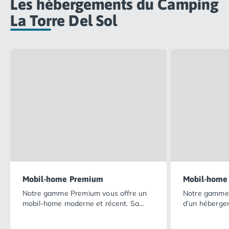
Les hébergements du Camping
Camping Nord Portugal
La Torre Del Sol
Camping Porto
Camping Croatie
Camping Comté de Zadar
Camping Dalmatie
Camping Istrie
Camping Porec
Camping Pula
Camping Rovinj
Camping Kvarner
Autres destinations
Camping Suisse
Camping Belgique
Camping Pays-Bas
Mobil-home Premium
Mobil-home
Camping Brabant-Septentrional
Notre gamme Premium vous offre un
Notre gamme 
Camping Frise
mobil-home moderne et récent. Sa
d’un héberge
Camping Hollande-Méridionale
vaste terrasse ombragée dans un
totalement é
Camping Limbourg
cadre naturel privilégié ainsi que la
possède son e