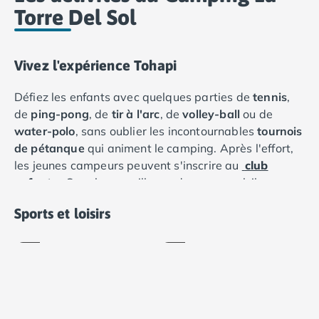
Torre Del Sol
Camping Saumur
Camping Vendée
Camping Jard-sur-Mer
Vivez l'expérience Tohapi
Camping La Roche-sur-Yon
Camping La-Tranche-sur-Mer
Défiez les enfants avec quelques parties de
tennis
,
Camping Les Sables d'Olonne
de
ping-pong
, de
tir à l'arc
, de
volley-ball
ou de
Camping Noirmoutier
water-polo
, sans oublier les incontournables
tournois
Camping Saint-Gilles-Croix-de-Vie
de pétanque
qui animent le camping. Après l'effort,
Camping Saint-Hilaire-De-Riez
les jeunes campeurs peuvent s'inscrire au
club
Camping Saint-Jean-De-Monts
enfants
. Sous la surveillance du personnel, ils
Camping Picardie
Terrain
Volley-
participeront à des fêtes, des ateliers créatifs, des
Camping Aisne
multisports
ball
Sports et loisirs
chasses au trésor et bien plus encore. Les
spectacles
Camping Poitou-Charentes
Inclus
Inclus
en soirée
sont la meilleure façon de terminer vos
Camping Charente-Maritime
journées en beauté sous le soleil de la
Costa Dorada
.
Camping Châtelaillon-Plage
Camping Fouras
Camping La Rochelle
Camping Les Mathes