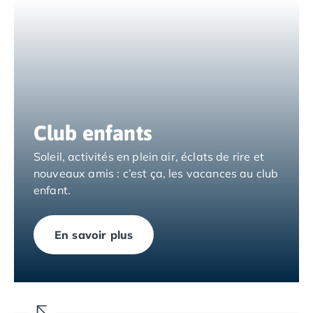
Camping Tarragone
Camping Italie
Camping Abruzzes
Camping Emilie Romagne
Camping Bologne
Camping Cesenatico
Camping Lido Di Spina
Camping Ravenne
Club enfants
Camping Riccione
Camping Rimini
Soleil, activités en plein air, éclats de rire et
Camping Frioul-Vénétie Julienne
nouveaux amis : c’est ça, les vacances au club
Camping Latium
enfant.
Camping Rome
Camping Lombardie
En savoir plus
Camping Piémont
Camping Pouilles
Camping Gallipoli
Camping Sardaigne
Camping Alghero