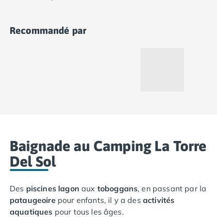
Camping Ardennes
dédié en haute saison pour des vacances
Camping Corse
inoubliables !
Recommandé par
Camping Corse-du-Sud
Camping Bonifacio
Camping Porto Vecchio
Camping Haute-Corse
Camping Ghisonaccia
Camping Saint-Florent
Camping Franche-Comté
Camping Doubs
Camping Jura
Camping Clairvaux-les-Lacs
Baignade au Camping La Torre
Camping Haute-Normandie
Del Sol
Camping Eure
Camping Ile-de-France
Camping Essonne
Des
piscines lagon
aux
toboggans
, en passant par la
Camping Seine-et-Marne
pataugeoire
pour enfants, il y a des
activités
Camping Val d'Oise
aquatiques
pour tous les âges.
Camping Val-de-Marne