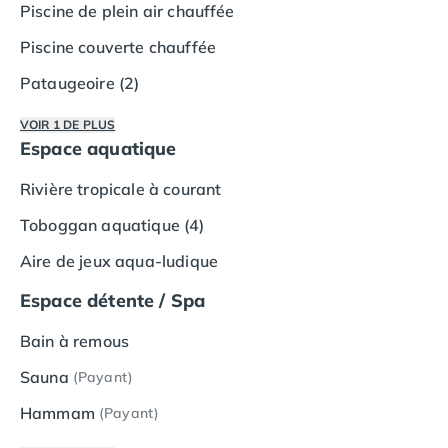
Camping Vias-Plage
Piscine de plein air chauffée
Camping Pyrénées-Orientales
Piscine couverte chauffée
Camping Argelès-sur-Mer
Camping Canet-en-Roussillon
Pataugeoire (2)
Camping Collioure
Camping Le Barcarès
VOIR 1 DE PLUS
Espace aquatique
Camping Perpignan
Camping Saint-Cyprien
Rivière tropicale à courant
Camping Limousin
Camping Corrèze
Toboggan aquatique (4)
Camping Lorraine
Aire de jeux aqua-ludique
Camping Vosges
Camping Midi-Pyrénées
Espace détente / Spa
Camping Aveyron
Bain à remous
Camping Millau
Camping Nant
Sauna
(Payant)
Camping Saint-Amans-des-Cots
Hammam
(Payant)
Camping Gers
Camping Lot