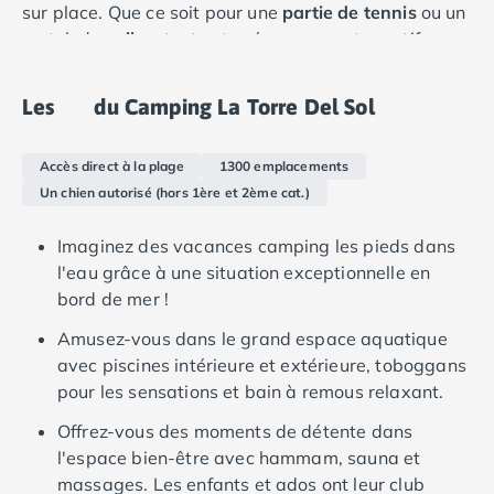
Camping Douarnenez
sur place. Que ce soit pour une
partie de tennis
ou un
Camping Fouesnant
match de
volley
, tout est prévu pour rester actif sous
Camping Plouescat
le soleil catalan. Le camping bénéficie également
Camping Quimper
d'un
accès direct à une immense plage de sable fin
,
Les
du Camping La Torre Del Sol
Camping Roscoff
l'endroit idéal pour alterner entre baignades
Camping Ille-et-Vilaine
rafraîchissantes et moments de détente absolue au
Camping Cancale
Accès direct à la plage
1300 emplacements
bord de l'eau.
Camping Dinard
Un chien autorisé (hors 1ère et 2ème cat.)
Dotés d'espaces de vie spacieux et d'une multitude
Camping Saint-Malo
d'équipements pratiques, nos mobil-homes modernes
Camping Morbihan
Imaginez des vacances camping les pieds dans
et nos tentes équipées offrent tout le confort et la
Camping Auray
l'eau grâce à une situation exceptionnelle en
tranquillité dont vous aurez besoin pour la durée de
Camping Carnac
bord de mer !
votre séjour. Situés sur des emplacements paisibles
Camping La Trinité sur Mer
Amusez-vous dans le grand espace aquatique
et bien ombragés, nos hébergements constituent un
Camping Locmariaquer
avec piscines intérieure et extérieure, toboggans
véritable foyer loin de chez soi.
Camping Penestin
pour les sensations et bain à remous relaxant.
Camping Quiberon
Camping Sarzeau
Offrez-vous des moments de détente dans
Camping Vannes
l'espace bien-être avec hammam, sauna et
Camping Champagne-Ardenne
massages. Les enfants et ados ont leur club