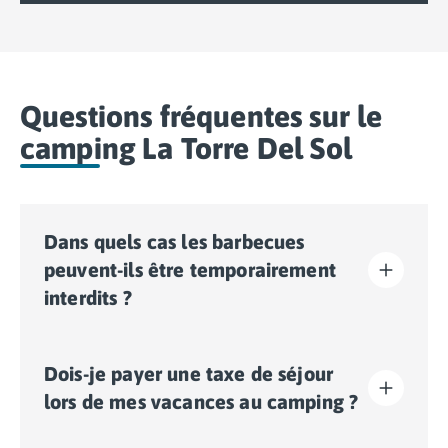
Questions fréquentes sur le
camping La Torre Del Sol
Dans quels cas les barbecues
peuvent-ils être temporairement
interdits ?
Des interdictions temporaires de barbecues peuvent
Dois-je payer une taxe de séjour
être mises en place selon les conditions
météorologiques et les risques d'incendie.
lors de mes vacances au camping ?
En période de forte chaleur, de sécheresse prolongée
ou de vent fort, les autorités locales peuvent