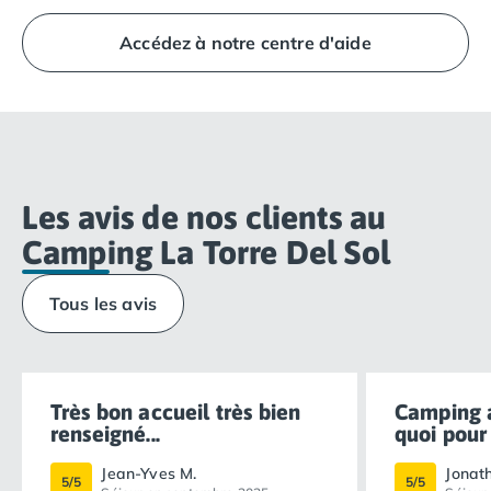
déporté à proximité de votre hébergement sera mis à
Les arrivées se font de 16h00 à 19h00. Les départs se
votre disposition.
font de 08h00 à 10h00. À votre arrivée, adressez-vous
Accédez à notre centre d'aide
directement à la Réception Homair Vacances -
Eurocamp (marques de notre groupe).
Les avis de nos clients au
Camping La Torre Del Sol
Tous les avis
Très bon accueil très bien
Camping a
renseigné...
quoi pour l
Jean-Yves M.
Jonat
5/5
5/5