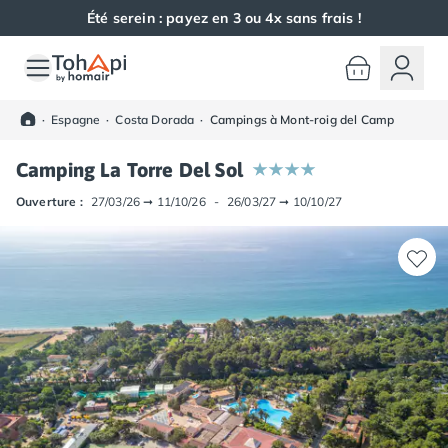
Été serein : payez en 3 ou 4x sans frais !
Toutes nos destinations
Camping France
·
Espagne
·
Costa Dorada
·
Campings à Mont-roig del Camp
Camping Alsace
Camping Bas-Rhin
Camping La Torre Del Sol
Camping Haut-Rhin
Camping Colmar
Ouverture :
27/03/26
➞
11/10/26
-
26/03/27
➞
10/10/27
Camping Mulhouse
Camping Munster
Camping Aquitaine
Camping Dordogne
Camping Carsac-Aillac
Camping Les Eyzies-de-Tayac-Sireuil
Camping Sarlat
Camping Gironde
Camping Bordeaux
Camping Carcans