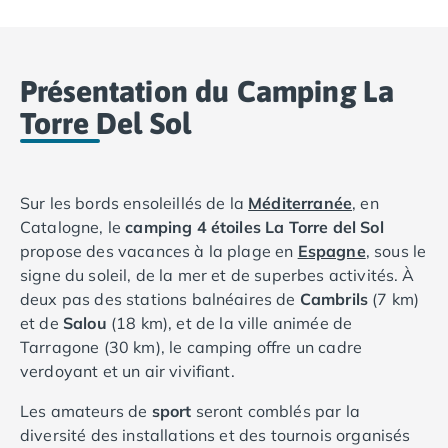
Camping Basse-Normandie
Camping Calvados
Camping Cabourg
Présentation du Camping La
Camping Caen
Torre Del Sol
Camping Honfleur
Camping Houlgate
Camping Ouistreham
Camping Manche
Sur les bords ensoleillés de la
Méditerranée
, en
Camping Mont Saint Michel
Catalogne, le
camping 4 étoiles La Torre del Sol
Camping Bretagne
propose des vacances à la plage en
Espagne
, sous le
Camping Côtes d'Armor
signe du soleil, de la mer et de superbes activités. À
Camping Erquy
deux pas des stations balnéaires de
Cambrils
(7 km)
Camping Saint-Cast-le-Guildo
et de
Salou
(18 km), et de la ville animée de
Camping Finistère
Tarragone (30 km), le camping offre un cadre
Camping Benodet
verdoyant et un air vivifiant.
Camping Brest
Camping Carantec
Les amateurs de
sport
seront comblés par la
Camping Concarneau
diversité des installations et des tournois organisés