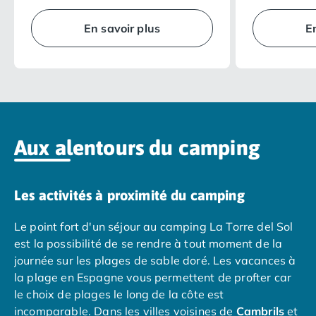
Camping Overijssel
qualité de ses équipements intérieurs
agencé, il vou
Camping Zélande
rendront vos vacances encore plus
intimité… en p
En savoir plus
E
agréables.
vacances réus
Camping Luxembourg
Camping Slovénie
Camping Allemagne
Camping Bade-Wurtemberg
Camping Forêt Noire
Camping Bavière
Camping Rhénanie-Palatinat
Aux alentours du camping
Camping Autriche
Camping Styrie
Idées séjours
Les activités à proximité du camping
Par thématique
Camping 4 étoiles
Le point fort d'un séjour au camping La Torre del Sol
Camping 5 étoiles Tohapi
est la possibilité de se rendre à tout moment de la
Camping avec chiens acceptés
journée sur les plages de sable doré. Les vacances à
Camping avec parc aquatique
la plage en Espagne vous permettent de profter car
Camping avec piscine
le choix de plages le long de la côte est
Camping avec piscine chauffée
incomparable. Dans les villes voisines de
Cambrils
et