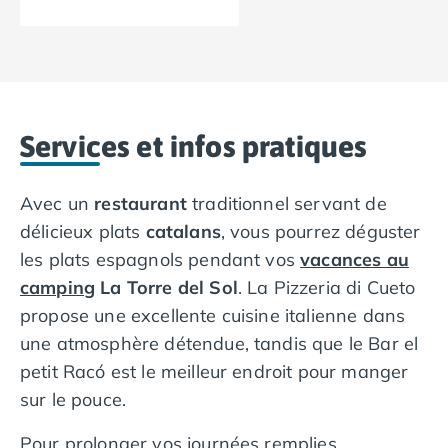
Nos petits prix 2026
Promos d'été 2026
Nos hébergements
Nos Mobils-Homes
/nos-hebergements/location-mobil-
Nos Tentes équipées
/nos-hebergements/location-tente
Nos Emplacements
/nos-hebergements/location-empla
Services et infos pratiques
La marque Tohapi by Homair
Vivez l'expérience
Qui sommes nous ?
Avec un
restaurant
traditionnel servant de
Services et infos pratiques
délicieux plats
catalans
, vous pourrez déguster
Nos modes de paiement
les plats espagnols pendant vos
vacances au
Paiement en plusieurs fois
camping
La Torre del Sol
. La Pizzeria di Cueto
Paiement en plusieurs fois - avec ONEY BANK
propose une excellente cuisine italienne dans
Notre programme de fidélité
une atmosphère détendue, tandis que le Bar el
Devenir propriétaire
Camping en Dordogne
petit Racó est le meilleur endroit pour manger
Camping avec terrain de tennis
sur le pouce.
Camping avec salle de sport
Pour prolonger vos journées remplies