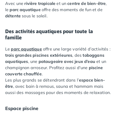
Avec une
rivière tropicale
et un
centre de bien-être
,
Camping Languedoc-Roussillon
le
parc aquatique
offre des moments de fun et de
Camping Aude
détente
sous le soleil.
Camping Gruissan
Camping Narbonne-Plage
Camping Sigean
Des activités aquatiques pour toute la
Camping Gard
famille
Camping Aigues-Mortes
Le
parc aquatique
offre une large variété d’activités :
Camping Grau-du-Roi
trois grandes piscines extérieures
, des
toboggans
Camping Nîmes
aquatiques
, une
pataugeoire avec jeux d’eau
et un
Camping Hérault
champignon arroseur. Profitez aussi d'une
piscine
Camping Agde
couverte chauffée
.
Camping Béziers
Les plus grands se détendront dans l’
espace bien-
Camping La Grande Motte
être
, avec bain à remous, sauna et hammam mais
Camping Marseillan-Plage
aussi des massages pour des moments de relaxation.
Camping Montpellier
Camping Palavas-les-Flots
Camping Sète
Espace piscine
Camping Valras-Plage