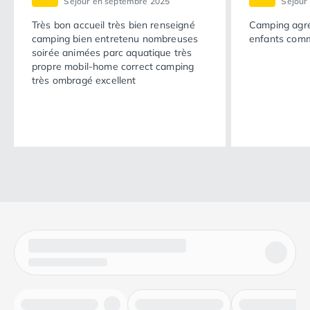
Séjour en septembre 2025
Séjour
Très bon accueil très bien renseigné
Camping agréa
camping bien entretenu nombreuses
enfants com
soirée animées parc aquatique très
propre mobil-home correct camping
très ombragé excellent