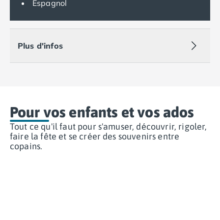
Espagnol
Camping Espagne
Camping Cantabria
Camping Catalogne
Plus d'infos
Camping Costa Brava
Camping Barcelone
Camping Blanes
Camping Cadaques
Camping Calonge
Camping Empuriabrava
Pour vos enfants et vos ados
Camping Lloret De Mar
Tout ce qu'il faut pour s'amuser, découvrir, rigoler,
Camping Palamos
faire la fête et se créer des souvenirs entre
Camping Pals
copains.
Camping Platja d'Aro
Camping Tossa de Mar
Camping Costa Dorada
Camping Cambrils
Camping Creixell
Camping Salou