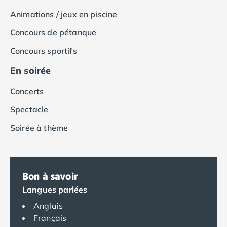
Camping Var
Animations / jeux en piscine
Camping Fréjus
Camping Hyères les Palmiers
Concours de pétanque
Camping Port Grimaud
Concours sportifs
Camping Saint-Aygulf
Camping Saint-Mandrier-sur-Mer
En soirée
Camping Saint-Tropez
Concerts
Camping Toulon
Camping Vaucluse
Spectacle
Camping Avignon
Soirée à thème
Camping Rhône-Alpes
Camping Ardèche
Camping Ruoms
Camping Vallon-Pont-d'Arc
Bon à savoir
Camping Drôme
Langues parlées
Camping Haute-Savoie
Camping Annecy
Anglais
Camping Thonon-les-bains
Français
Camping Isère