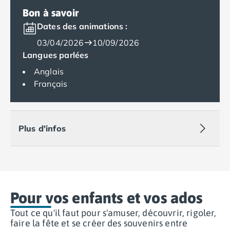
Camping Tarragone
Bon à savoir
Camping Italie
Dates des animations :
Camping Abruzzes
Camping Emilie Romagne
03/04/2026
10/09/2026
Camping Bologne
Langues parlées
Camping Cesenatico
Anglais
Camping Lido Di Spina
Français
Camping Ravenne
Camping Riccione
Camping Rimini
Camping Frioul-Vénétie Julienne
Plus d'infos
Camping Latium
Camping Rome
Camping Lombardie
Camping Piémont
Camping Pouilles
Pour vos enfants et vos ados
Camping Gallipoli
Tout ce qu'il faut pour s'amuser, découvrir, rigoler,
Camping Sardaigne
faire la fête et se créer des souvenirs entre
Camping Alghero