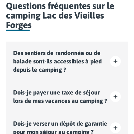
Questions fréquentes sur le
camping Lac des Vieilles
Forges
Des sentiers de randonnée ou de
balade sont-ils accessibles à pied
depuis le camping ?
Oui, des sentiers de balade ou de randonnée sont
Dois-je payer une taxe de séjour
accessibles directement à pied depuis la sortie du
camping. C’est l’idéal pour découvrir la nature
lors de mes vacances au camping ?
environnante en plein air et en toute simplicité, sans
avoir à prendre votre véhicule.
La taxe de séjour est établie dans presque tous les
Dois-je verser un dépôt de garantie
sites touristiques. Il vous faudra donc l’acquitter lors
de votre enregistrement en ligne ou une fois sur place.
pour mon séjour au camping ?