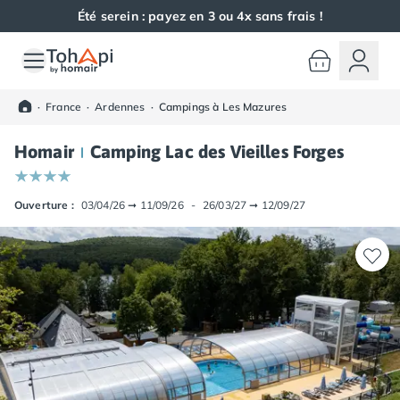
Été serein : payez en 3 ou 4x sans frais !
Toutes nos destinations
Camping France
·
France
·
Ardennes
·
Campings à Les Mazures
Camping Alsace
Camping Bas-Rhin
Homair
Camping Lac des Vieilles Forges
Camping Haut-Rhin
Camping Colmar
Camping Mulhouse
Ouverture :
03/04/26
➞
11/09/26
-
26/03/27
➞
12/09/27
Camping Munster
Camping Aquitaine
Camping Dordogne
Camping Carsac-Aillac
Camping Les Eyzies-de-Tayac-Sireuil
Camping Sarlat
Camping Gironde
Camping Bordeaux
Camping Carcans