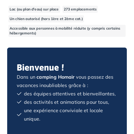
Camping Basse-Normandie
Lac (ou plan d'eau) sur place
273 emplacements
Camping Calvados
Un chien autorisé (hors 1ère et 2ème cat.)
Camping Cabourg
Camping Caen
Accessible aux personnes à mobilité réduite (y compris certains
hébergements)
Camping Honfleur
Camping Houlgate
Camping Ouistreham
Camping Manche
Camping Mont Saint Michel
Bienvenue !
Camping Bretagne
Dans un
camping Homair
vous passez des
Camping Côtes d'Armor
vacances inoubliables grâce à :
Camping Erquy
Camping Saint-Cast-le-Guildo
des équipes attentives et bienveillantes,
Camping Finistère
des activités et animations pour tous,
Camping Benodet
une expérience conviviale et locale
Camping Brest
unique.
Camping Carantec
Camping Concarneau