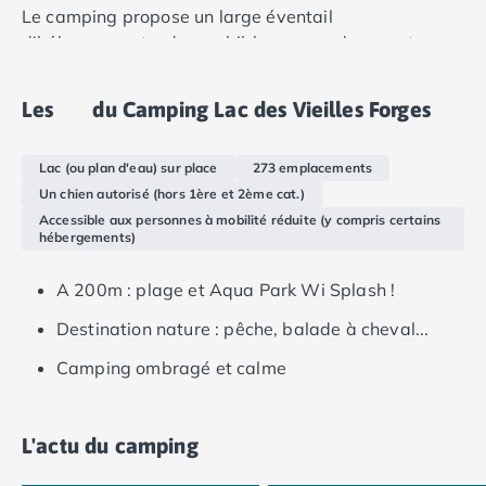
Le camping propose un large éventail
Camping Languedoc-Roussillon
d'hébergements, des mobil-homes modernes et
Camping Aude
spacieux aux emplacements de camping avec
Camping Gruissan
électricité, en passant par les gîtes. Quel que soit le
Camping Narbonne-Plage
Les
du Camping Lac des Vieilles Forges
type d'hébergement que vous choisirez, vous pourrez
Camping Sigean
vous détendre dans des emplacements calmes et
Camping Gard
Lac (ou plan d'eau) sur place
273 emplacements
bien ombragés.
Camping Aigues-Mortes
Un chien autorisé (hors 1ère et 2ème cat.)
Camping Grau-du-Roi
Accessible aux personnes à mobilité réduite (y compris certains
Camping Nîmes
hébergements)
Camping Hérault
Camping Agde
A 200m : plage et Aqua Park Wi Splash !
Camping Béziers
Destination nature : pêche, balade à cheval...
Camping La Grande Motte
Camping Marseillan-Plage
Camping ombragé et calme
Camping Montpellier
Camping Palavas-les-Flots
Camping Sète
L'actu du camping
Camping Valras-Plage