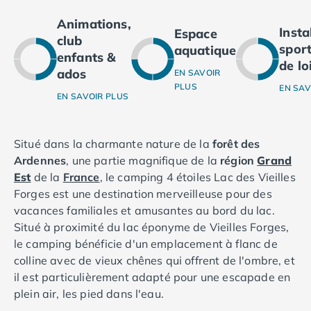
Camping Ardennes
Animations,
Camping Corse
Inst
Espace
club
Camping Corse-du-Sud
sport
aquatique
enfants &
Camping Bonifacio
de lo
ados
EN SAVOIR
Camping Porto Vecchio
PLUS
EN SAV
Camping Haute-Corse
EN SAVOIR PLUS
Camping Ghisonaccia
Camping Saint-Florent
Camping Franche-Comté
Situé dans la charmante nature de la
forêt des
Camping Doubs
Ardennes
, une partie magnifique de la
région
Grand
Camping Jura
Est
de la
France
, le camping 4 étoiles Lac des Vieilles
Camping Clairvaux-les-Lacs
Forges est une destination merveilleuse pour des
Camping Haute-Normandie
vacances familiales et amusantes au bord du lac.
Camping Eure
Situé à proximité du lac éponyme de Vieilles Forges,
Camping Ile-de-France
le camping bénéficie d'un emplacement à flanc de
Camping Essonne
colline avec de vieux chênes qui offrent de l'ombre, et
Camping Seine-et-Marne
il est particulièrement adapté pour une escapade en
Camping Val d'Oise
plein air, les pied dans l'eau.
Camping Val-de-Marne