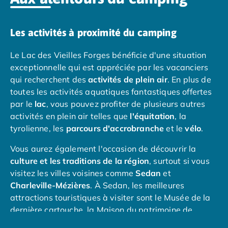
Camping en bord de mer Calvados
Camping en bord de mer Corse
Les activités à proximité du camping
Camping en bord de mer Espagne
Camping en bord de mer France
Le Lac des Vieilles Forges bénéficie d'une situation
Camping en bord de mer Gironde
exceptionnelle qui est appréciée par les vacanciers
Camping en bord de mer Italie
qui recherchent des
activités de plein
air
. En plus de
Camping en bord de mer Les Landes
toutes les activités aquatiques fantastiques offertes
Camping en bord de mer Portugal
par le
lac
, vous pouvez profiter de plusieurs autres
Camping en bord de mer Sardaigne
activités en plein air telles que
l'équitation
, la
Camping en bord de mer Var
tyrolienne, les
parcours d'accrobranche
et le
vélo
.
Camping Les Alpes
Camping Méditerranée
Vous aurez également l'occasion de découvrir la
Camping Savoie
culture et les traditions de la région
, surtout si vous
Camping Sud Ouest
visitez les villes voisines comme
Sedan
et
Offres spéciales
Charleville-Mézières
. À Sedan, les meilleures
Bons plans du moment
/promotions/
attractions touristiques à visiter sont le Musée de la
Avantages & autres promotions
dernière cartouche, la Maison du patrimoine de
Programme de fidélité
Sedan et le château de Sedan. L'église Saint-Rémi