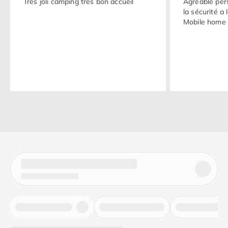
Très joli camping très bon accueil
Agréable personn
la sécurité a 
Mobile home a