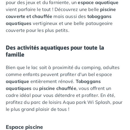
pour des jeux et du farniente, un
espace aquatique
Camping Lot-et-Garonne
vient parfaire le tout ! Découvrez une belle
piscine
Camping Tarn
couverte et chauffée
mais aussi des
toboggans
Camping Nord-Pas-de-Calais
aquatiques
vertigineux et une belle pataugeoire
Camping Pas-de-Calais
couverte pour les plus petits.
Camping Berck
Camping Boulogne-sur-Mer
Camping Le Portel
Des activités aquatiques pour toute la
Camping Le Touquet
famille
Camping Merlimont
Camping Pays de la Loire
Bien que le lac soit à proximité du camping, adultes
Camping Loire-Atlantique
comme enfants peuvent profiter d'un bel espace
Camping Guerande
aquatique
entièrement rénové.
Toboggans
Camping La Baule-Escoublac
aquatiques
ou
piscine chauffée
, vous offrent un
Camping La Turballe
cadre idéal pour vous détendre et profiter. En été,
Camping Nantes
profitez du parc de loisirs Aqua park Wi Splash, pour
Camping Pornic
le plus grand plaisir de tous !
Camping Pornichet
Camping Saint Nazaire
Espace piscine
Camping Maine-et-Loire