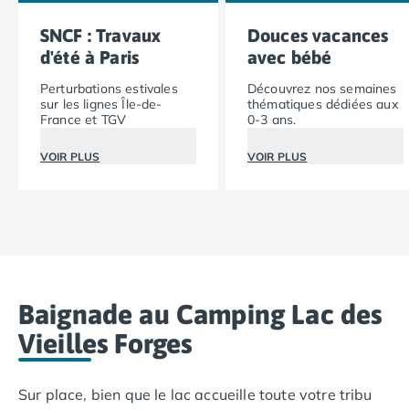
Camping Vias-Plage
Camping Pyrénées-Orientales
SNCF : Travaux
Douces vacances
Camping Argelès-sur-Mer
d'été à Paris
avec bébé
Camping Canet-en-Roussillon
Perturbations estivales
Découvrez nos semaines
Camping Collioure
sur les lignes Île-de-
thématiques dédiées aux
Camping Le Barcarès
France et TGV
0-3 ans.
Camping Perpignan
VOIR PLUS
VOIR PLUS
Camping Saint-Cyprien
Camping Limousin
Camping Corrèze
Camping Lorraine
Camping Vosges
Camping Midi-Pyrénées
Camping Aveyron
Baignade au Camping Lac des
Camping Millau
Camping Nant
Vieilles Forges
Camping Saint-Amans-des-Cots
Camping Gers
Sur place, bien que le lac accueille toute votre tribu
Camping Lot