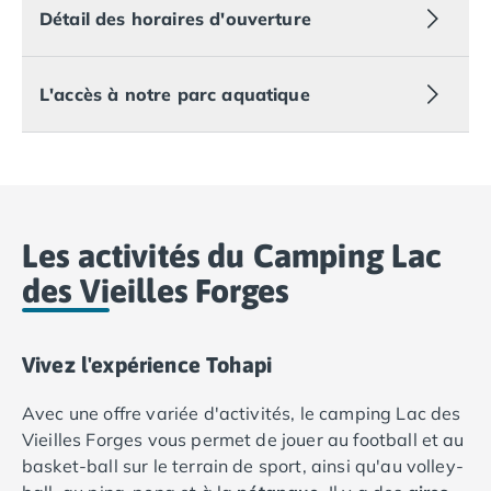
Camping Royan
Détail des horaires d'ouverture
Camping Saint-Georges-de-Didonne
Camping Saint-Palais-sur-Mer
Camping Provence-Alpes-Côte d'Azur
L'accès à notre parc aquatique
Camping Alpes-de-Haute-Provence
Camping Castellane
Camping Gréoux les Bains
Camping Alpes-Maritimes
Camping Antibes
Camping Cagnes-sur-Mer
Les activités du Camping Lac
Camping Nice
des Vieilles Forges
Camping Bouches du Rhône
Camping Aix-en-Provence
Camping Arles
Vivez l'expérience Tohapi
Camping Cassis
Camping La Ciotat
Avec une offre variée d'activités, le camping Lac des
Camping La Roque-d'Anthéron
Vieilles Forges vous permet de jouer au football et au
Camping Marseille
basket-ball sur le terrain de sport, ainsi qu'au volley-
Camping Martigues