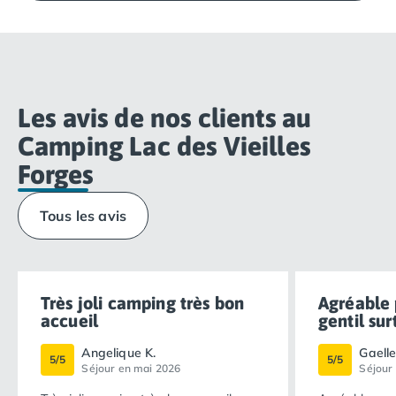
Homair seront ravies de vous accueillir « chez vous,
avec nous ».
Les avis de nos clients au
Camping Lac des Vieilles
Forges
Tous les avis
Très joli camping très bon
Agréable 
accueil
gentil surt
Angelique K.
Gaelle
5/5
5/5
Séjour en mai 2026
Séjour